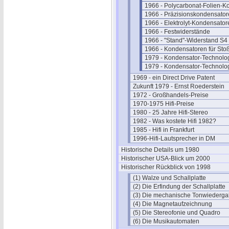
1966 - Polycarbonat-Folien-
1966 - Präzisionskondensato
1966 - Elektrolyt-Kondensato
1966 - Festwiderstände
1966 - "Stand"-Widerstand S4
1966 - Kondensatoren für Sto
1979 - Kondensator-Technolog
1979 - Kondensator-Technolog
1969 - ein Direct Drive Patent
Zukunft 1979 - Ernst Roederstein
1972 - Großhandels-Preise
1970-1975 Hifi-Preise
1980 - 25 Jahre Hifi-Stereo
1982 - Was kostete Hifi 1982?
1985 - Hifi in Frankfurt
1996-Hifi-Lautsprecher in DM
Historische Details um 1980
Historischer USA-Blick um 2000
Historischer Rückblick von 1998
(1) Walze und Schallplatte
(2) Die Erfindung der Schallplatte
(3) Die mechanische Tonwiederg
(4) Die Magnetaufzeichnung
(5) Die Stereofonie und Quadro
(6) Die Musikautomaten