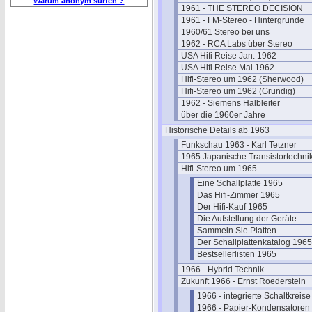
Warum anonym surfen ?
1961 - THE STEREO DECISION
1961 - FM-Stereo - Hintergründe
1960/61 Stereo bei uns
1962 - RCA Labs über Stereo
USA Hifi Reise Jan. 1962
USA Hifi Reise Mai 1962
Hifi-Stereo um 1962 (Sherwood)
Hifi-Stereo um 1962 (Grundig)
1962 - Siemens Halbleiter
über die 1960er Jahre
Historische Details ab 1963
Funkschau 1963 - Karl Tetzner
1965 Japanische Transistortechni
Hifi-Stereo um 1965
Eine Schallplatte 1965
Das Hifi-Zimmer 1965
Der Hifi-Kauf 1965
Die Aufstellung der Geräte
Sammeln Sie Platten
Der Schallplattenkatalog 1965
Bestsellerlisten 1965
1966 - Hybrid Technik
Zukunft 1966 - Ernst Roederstein
1966 - integrierte Schaltkreise
1966 - Papier-Kondensatoren