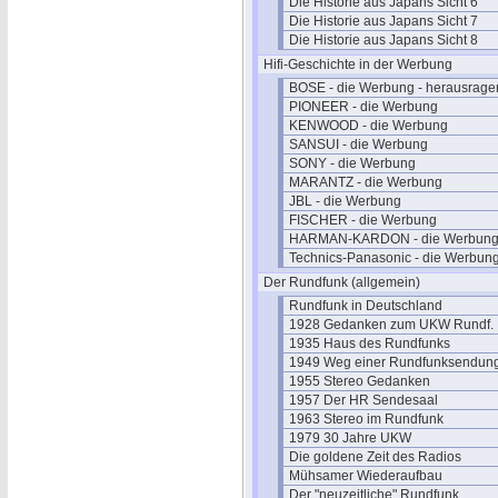
Die Historie aus Japans Sicht 6
Die Historie aus Japans Sicht 7
Die Historie aus Japans Sicht 8
Hifi-Geschichte in der Werbung
BOSE - die Werbung - herausrage
PIONEER - die Werbung
KENWOOD - die Werbung
SANSUI - die Werbung
SONY - die Werbung
MARANTZ - die Werbung
JBL - die Werbung
FISCHER - die Werbung
HARMAN-KARDON - die Werbun
Technics-Panasonic - die Werbun
Der Rundfunk (allgemein)
Rundfunk in Deutschland
1928 Gedanken zum UKW Rundf.
1935 Haus des Rundfunks
1949 Weg einer Rundfunksendun
1955 Stereo Gedanken
1957 Der HR Sendesaal
1963 Stereo im Rundfunk
1979 30 Jahre UKW
Die goldene Zeit des Radios
Mühsamer Wiederaufbau
Der "neuzeitliche" Rundfunk