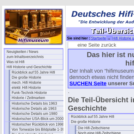
Sie sind hier :
Startseite
→
Hifi Historie
eine Seite zurück
Neuigkeiten / News
Das hier ist n
zum Inhaltsverzeichnis
hi
Was ist Hifi
Hifi Historie und Geschichte
Der Inhalt von "hifimuseum
Rückblick auf 55 Jahre Hifi
dennoch etwas nicht finden
Die große Historie
mech. Hifi Historie
SUCHEN Seite
unserer S
elektr. Hifi Historie
.
Funk-Technik Historie
Historie / Zeitmarken
Die Teil-Übersicht 
Historische Details bis 1963
Geschichte
Historische Details ab 1963
Historische Details um 1980
Rückblick auf 55 Jahre Hifi
Historischer USA-Blick um 2000
Die große Historie
Historischer Rückblick von 1998
Die Hifi-Zeitschiene
Von Tonwalze bis Bildplatte 1-39
Noch eine Hifi-Zeitschiene