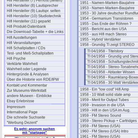
Hifi Hersteller (7) Fernost (selten)
1951 - Namen-Marken-Baujahre
Hifi Hersteller (8) Lautsprecher
1953 - Namen-Marken-Baujahre
Hifi Hersteller (9) Lautspr. selten
1953 - 30 Jahre deutscher Rundfu
Hifi Hersteller (10) Studiotechnik
1954 - Germanium Transistoren
Hifi Hersteller (11) geparkt
1955 - Das Ende der Röhren ?
Hifi Produkt-Datenbank
1955 - Bericht aus den USA
Die Download-Tabelle + die Links
1955 - aus Hifi mach Stereo
Hifi Ausstellungen
1955 - Hybrid Verstärker
Hifi Veranstaltungen
1958 - Grundig TI zeigt STEREO
Hifi Schallplatten / CDs
TI 04/1958 - Titelstory
Test- und Meß-Schallplatten
TI 04/1958 - Grundig und Ster
Hifi Psyche
TI 04/1958 - Schaltungstechni
Verklärte Wahrheit
TI 04/1958 - Stereo-Tonabne
Wahrheit oder Legende
TI 04/1958 - Abtaster Wissen
Hintergründe & Analysen
TI 04/1958 - Raumklang-Boxe
Über die Historie von RDE/IPW
TI 04/1958 - 30 Watt Verstärke
Kontakt und Kommentar
1958 - Ein "low cost" Hifi Amp
Zur Museums-Werkstatt
1958 - 10 Watt solid state amp
andere Museen - Einblicke
1959 - Merit for Output Tubes
Ebay Erlebnisse
1959 - Invasion in die USA
Impressum
1959 - Hifi in den USA im Aug.
International Page
1959 - FM Stereo Sound
Die schnelle Suchseite
1959 - Stereo Pickup + Cartridges
"Werbung Dezent"
1959 - FM Stereo (USA)
Es geht: anonym suchen
1960 - FM Stereo (USA) Intro
mit "startpage"
1961 - FM Stereo (USA)