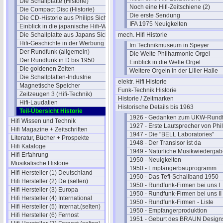
Die Schallplatte (Historie)
Noch eine Hifi-Zeitschiene (2)
Die Compact Disc (Historie)
Die erste Sendung
Die CD-Historie aus Philips Sicht
IFA 1975 Neuigkeiten
Einblick in die japanische Hifi-Welt
Die Schallplatte aus Japans Sicht
mech. Hifi Historie
Hifi-Geschichte in der Werbung
Im Technikmuseum in Speyer
Der Rundfunk (allgemein)
Die Welte Philharmonie Orgel
Der Rundfunk in D bis 1950
Einblick in die Welte Orgel
Die goldenen Zeiten
Weitere Orgeln in der Liller Halle
Die Schallplatten-Industrie
elektr. Hifi Historie
Magnetische Speicher
Funk-Technik Historie
Zeitzeugen 3 (Hifi-Technik)
Historie / Zeitmarken
Hifi-Laudatien
Historische Details bis 1963
Teil-Übersicht Historie
1926 - Gedanken zum UKW-Rund
Hifi Wissen und Technik
1927 - Erste Lautsprecher von Phil
Hifi Magazine + Zeitschriften
1947 - Die "BELL Laboratories"
Literatur, Bücher + Prospekte
1948 - Der Transisor ist da
Hifi Kataloge
1949 - Natürliche Musikwiederga
Hifi Erfahrung
1950 - Neuigkeiten
Musikalische Historie
1950 - Empfängerbauprogramm
Hifi Hersteller (1) Deutschland
1950 - Das Tefi-Schallband 1950
Hifi Hersteller (2) De (selten)
1950 - Rundfunk-Firmen bei uns I
Hifi Hersteller (3) Europa
1950 - Rundfunk-Firmen bei uns II
Hifi Hersteller (4) International
1950 - Rundfunk-Firmen - Liste
Hifi Hersteller (5) Internat.(selten)
1950 - Empfangerproduktion
Hifi Hersteller (6) Fernost
1951 - Geburt des BRAUN Design