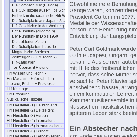
Obwohl mehrere Bemühungen
Die Compact Disc (Historie)
Gange waren, konzentrierte
Die CD-Historie aus Philips Sicht
Einblick in die japanische Hifi-Welt
Präsident Carter ihm 1977,
Die Schallplatte aus Japans Sicht
Medaille der Wissenschaften
Hifi-Geschichte in der Werbung
persönliche Bemerkung hinz
Der Rundfunk (allgemein)
Entwicklung der Langspielp
Der Rundfunk in D bis 1950
Die goldenen Zeiten
Die Schallplatten-Industrie
Peter Carl Goldmark wurde
Magnetische Speicher
60 in Budapest, Ungarn, ge
Zeitzeugen 3 (Hifi-Technik)
bekannt. Aus seinem autobi
Hifi-Laudatien
mit Hilfe des freiberufliche
Teil-Übersicht Historie
Hifi Wissen und Technik
hervor, dass seine Mutter s
Hifi Magazine + Zeitschriften
versuchte, Peter Klavier sp
Literatur, Bücher + Prospekte
anscheinend hasste, arrangi
Hifi Kataloge
einem kompatiblen Lehrer, 
Hifi Erfahrung
Musikalische Historie
Kammermusikensemble in i
Hifi Hersteller (1) Deutschland
klassischen musikalischen 
Hifi Hersteller (2) De (selten)
späteren Leben stark beeinf
Hifi Hersteller (3) Europa
Hifi Hersteller (4) International
Hifi Hersteller (5) Internat.(selten)
Ein Abstecher nac
Hifi Hersteller (6) Fernost
Am Ende des Ersten Weltkr
Hifi Hersteller (7) Fernost (selten)