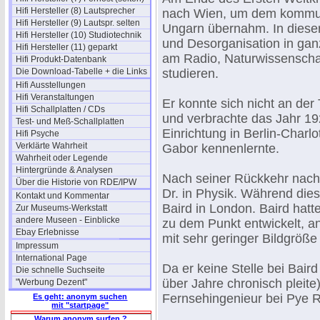
Hifi Hersteller (8) Lautsprecher
nach Wien, um dem kommun
Hifi Hersteller (9) Lautspr. selten
Ungarn übernahm. In dieser 
Hifi Hersteller (10) Studiotechnik
und Desorganisation in ganz
Hifi Hersteller (11) geparkt
am Radio, Naturwissenscha
Hifi Produkt-Datenbank
Die Download-Tabelle + die Links
studieren.
Hifi Ausstellungen
Hifi Veranstaltungen
Er konnte sich nicht an de
Hifi Schallplatten / CDs
und verbrachte das Jahr 1
Test- und Meß-Schallplatten
Einrichtung in Berlin-Charl
Hifi Psyche
Verklärte Wahrheit
Gabor kennenlernte.
Wahrheit oder Legende
Hintergründe & Analysen
Nach seiner Rückkehr nach 
Über die Historie von RDE/IPW
Dr. in Physik. Während die
Kontakt und Kommentar
Baird in London. Baird hat
Zur Museums-Werkstatt
andere Museen - Einblicke
zu dem Punkt entwickelt, 
Ebay Erlebnisse
mit sehr geringer Bildgröß
Impressum
International Page
Da er keine Stelle bei Bai
Die schnelle Suchseite
über Jahre chronisch pleite
"Werbung Dezent"
Fernsehingenieur bei Pye R
Es geht: anonym suchen
mit "startpage"
Warum anonym surfen ?