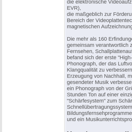
die elektronische Videoauf
EVR),
die maßgeblich zur Förderu
Bereich der Videoplattentec
magnetischen Aufzeichnung
Die mehr als 160 Erfindunge
gemeinsam verantwortlich ze
Fernsehen, Schallplattena
befand sich der erste "High-F
Phonograph, der das Luftv
Klangqualität zu verbesser
Erzeugung von Nachhall, mi
gesendeter Musik verbesser
ein Phonograph von der Grö
Stunden Ton auf einer einz
"Schärfesystem" zum Schärf
Schnellübertragungssystem 
Bildungsfernsehprogrammen
und ein Musikunterrichtsp