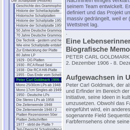
Nachhinein einiges verklärt.
Die Schallplatte (Historie)
seinem Team entwickelt. Er
Geschichte des Grammophons
Historie der Schellackplatte
definiert und das Projekt 
Historische Schallplatten
massiv gedrängelt, weil er 
Historie der Schallplatte 1953
Wettstreit lag.
Historie der Schallplatte 1959
50 Jahre Deutsche Grammophon
.
70 Jahre Deutsche Grammophon
Eine Lebenserinne
Die Technik - gestern und heute
Wie eine Schallplatte entsteht (1965)
Biografische Memo
Zur Entwicklung der Platte
80 Jahre LP
PETER CARL GOLDMARK
1929 - DG Platten
2. Dezember 1906 - 8. De
1930 - RCA Read Seal
1938 - Die RCA Hifi-Platte
1955 - Das Ende vom Schellack
Aufgewachsen in 
Peter Carl Goldmark 1906-1977
Peter Carl Goldmark, der al
Mono 25/30cm LPs ab 1948
Mono 17cm Singles ab 1949
und Erfinder im Bereich der 
1950 - Deutsche LPs
Initiative, seine Ideen in ku
Die Stereo LPs ab 1958
umzusetzen. Obwohl das Far
Die Zeitenwende 1948
eingeführt wird, ein anderes
Die Zeitenwende 1948 / 2
Platten Rezensionen 50er
sogenannte Field Sequential
Platten Zeitschriften
Farbfernsehens ohne seine I
1977 - stirbt die Platte ?
Teil-Übersicht Schallplatten-Historie