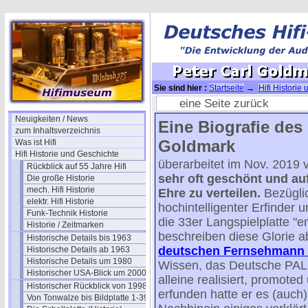
Sie sind hier :
Startseite
→
Hifi Historie
Goldmark 1906-1977
eine Seite zurück
Neuigkeiten / News
Eine Biografie des
zum Inhaltsverzeichnis
Goldmark
Was ist Hifi
Hifi Historie und Geschichte
überarbeitet im Nov. 2019 
Rückblick auf 55 Jahre Hifi
sehr oft geschönt und a
Die große Historie
mech. Hifi Historie
Ehre zu verteilen.
Bezüglic
elektr. Hifi Historie
hochintelligenter Erfinder u
Funk-Technik Historie
die 33er Langspielplatte "e
Historie / Zeitmarken
beschreiben diese Glorie a
Historische Details bis 1963
deutschen Fernsehmann 
Historische Details ab 1963
Historische Details um 1980
Wissen, das Deutsche PAL 
Historischer USA-Blick um 2000
alleine realisiert, promote
Historischer Rückblick von 1998
erfunden hatte er es (auch)
Von Tonwalze bis Bildplatte 1-39