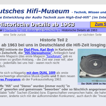
Zum 
er :
Startseite
→
Hifi Historie und Geschichte
→ Historische Details ab 1963
eine Seite zurück
zur nächsten Seite
Historie Teil 2
 ab 1963 bei uns in Deutschland die Hifi-Zeit losging .
62 initiierte der
Dipl-Phys. Karl Breh
in Karlsruhe
 Zeitschrift, die
"Hifi-Stereophonie"
.
Anfänglich fand
eite Magazin (das erste Magazin
"fonoforum"
gab es
einen so großen Anklang, - die Zeit war zwar reif, aber
 - jedenfalls bei uns hier - waren noch nicht
lich.
te sich schlagartig
mit dem DUAL 1009
als erste
 hochwertige alternative Musik-Quelle
und !!
dem neuen
reo Programm
ab der Funkausstellung 1963.
Der DUAl 1009 im He
ffe "Hifi" und "Stereo" wurden (immer noch) "in
pf" geworfen und gemeinsam "beworben" oder so fälschlich angepriese
abei "tolle" Sachen (Geräte) bzw. Eigenschaften versprochen hatte, die ha
aren, änderte sich mit der aufkommenden Konkurrenz, auch durch die "Invas