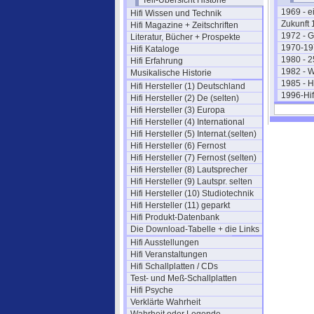
Teil-Übersicht Historie
1969 - e
Hifi Wissen und Technik
Zukunft 
Hifi Magazine + Zeitschriften
1972 - 
Literatur, Bücher + Prospekte
1970-197
Hifi Kataloge
1980 - 2
Hifi Erfahrung
1982 - W
Musikalische Historie
1985 - Hi
Hifi Hersteller (1) Deutschland
1996-Hif
Hifi Hersteller (2) De (selten)
Hifi Hersteller (3) Europa
Hifi Hersteller (4) International
Hifi Hersteller (5) Internat.(selten)
Hifi Hersteller (6) Fernost
Hifi Hersteller (7) Fernost (selten)
Hifi Hersteller (8) Lautsprecher
Hifi Hersteller (9) Lautspr. selten
Hifi Hersteller (10) Studiotechnik
Hifi Hersteller (11) geparkt
Hifi Produkt-Datenbank
Die Download-Tabelle + die Links
Hifi Ausstellungen
Hifi Veranstaltungen
Hifi Schallplatten / CDs
Test- und Meß-Schallplatten
Hifi Psyche
Verklärte Wahrheit