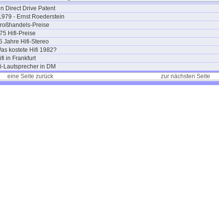
in Direct Drive Patent
1979 - Ernst Roederstein
Großhandels-Preise
5 Hifi-Preise
5 Jahre Hifi-Stereo
as kostete Hifi 1982?
fi in Frankfurt
i-Lautsprecher in DM
eine Seite zurück
zur nächsten Seite