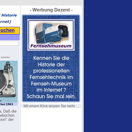
- Werbung Dezent -
Suchen
.....
rbst 1963
Mit einem Klick wissen Sie mehr . .
n.
Daß die
hnebüchen
ion" der