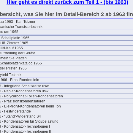
Hier geht es direkt zurück zum Teil 1 - (bis 1963)
bersicht, was Sie hier im Detail-Bereich 2 ab 1963 fi
u 1963 - Karl Tetzner
anische Transistortechnik
reo um 1965
 Schallplatte 1965
Hifi-Zimmer 1965
Hifi-Kauf 1965
Aufstellung der Geräte
eln Sie Platten
Schallplattenkatalog 1965
sellerlisten 1965
ybrid Technik
1966 - Ernst Roederstein
 - integrierte Schaltkreise usw.
 - Papier-Kondensatoren usw.
 - Polycarbonat-Folien-Kondensatoren
 - Präzisionskondensatoren
 - Elektrolyt-Kondensatoren beim Ton
 - Festwiderstände
 - "Stand"-Widerstand S4
 - Kondensatoren für Stoßbelastung
 - Kondensator-Technologien I
 - Kondensator-Technologien II