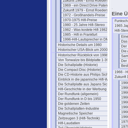
Zukunft 1966 - Ernst Roederstein
1969 - ein Direct Drive Patent
.
Zukunft 1979 - Ernst Roederstein
Eine Ü
1972 - Großhandels-Preise
1970-1975 Hifi-Preise
Funkscha
1980 - 25 Jahre Hifi-Stereo
1965 Jap
1982 - Was kostete Hifi 1982?
Hifi-Ste
1985 - Hifi in Frankfurt
Eine
1996-Hifi-Lautsprecher in DM
Das 
Historische Details um 1980
Der 
Historischer USA-Blick um 2000
Die 
Historischer Rückblick von 1998
Samm
Von Tonwalze bis Bildplatte 1-39
Der 
Die Schallplatte (Historie)
Best
Die Compact Disc (Historie)
1966 - H
Die CD-Historie aus Philips Sicht
Zukunft 
Einblick in die japanische Hifi-Welt
1966
Die Schallplatte aus Japans Sicht
1966
Hifi-Geschichte in der Werbung
1966
Der Rundfunk (allgemein)
1966
Der Rundfunk in D bis 1950
1966
Die goldenen Zeiten
1966
Die Schallplatten-Industrie
1966
Magnetische Speicher
1966
Zeitzeugen 3 (Hifi-Technik)
1979
Hifi-Laudatien
1979