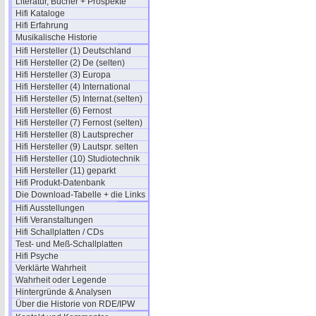
Literatur, Bücher + Prospekte
Hifi Kataloge
Hifi Erfahrung
Musikalische Historie
Hifi Hersteller (1) Deutschland
Hifi Hersteller (2) De (selten)
Hifi Hersteller (3) Europa
Hifi Hersteller (4) International
Hifi Hersteller (5) Internat.(selten)
Hifi Hersteller (6) Fernost
Hifi Hersteller (7) Fernost (selten)
Hifi Hersteller (8) Lautsprecher
Hifi Hersteller (9) Lautspr. selten
Hifi Hersteller (10) Studiotechnik
Hifi Hersteller (11) geparkt
Hifi Produkt-Datenbank
Die Download-Tabelle + die Links
Hifi Ausstellungen
Hifi Veranstaltungen
Hifi Schallplatten / CDs
Test- und Meß-Schallplatten
Hifi Psyche
Verklärte Wahrheit
Wahrheit oder Legende
Hintergründe & Analysen
Über die Historie von RDE/IPW