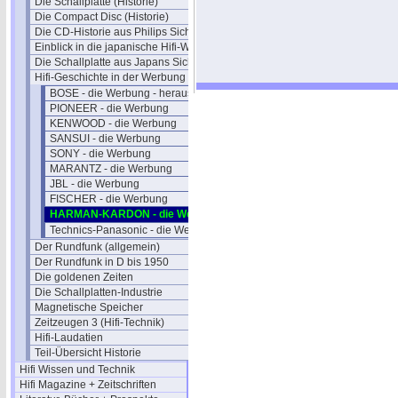
Die Schallplatte (Historie)
Die Compact Disc (Historie)
Die CD-Historie aus Philips Sicht
Einblick in die japanische Hifi-Welt
Die Schallplatte aus Japans Sicht
Hifi-Geschichte in der Werbung
BOSE - die Werbung - herausragend
PIONEER - die Werbung
KENWOOD - die Werbung
SANSUI - die Werbung
SONY - die Werbung
MARANTZ - die Werbung
JBL - die Werbung
FISCHER - die Werbung
HARMAN-KARDON - die Werbung
Technics-Panasonic - die Werbung
Der Rundfunk (allgemein)
Der Rundfunk in D bis 1950
Die goldenen Zeiten
Die Schallplatten-Industrie
Magnetische Speicher
Zeitzeugen 3 (Hifi-Technik)
Hifi-Laudatien
Teil-Übersicht Historie
Hifi Wissen und Technik
Hifi Magazine + Zeitschriften