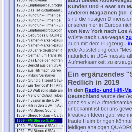
auch dieses Audio-Magazi
1950 - Neuigkeiten
1950 - Empfängerbauprogramm
Kunden und -Leser am Ma
1950 - Das Tefi-Schallband 1950
anderen Magazinen (be- o
1950 - Rundfunk-Firmen bei uns I
sind die riesigen Dimensio
1950 - Rundfunk-Firmen bei uns II
unseren hier in Europa nich
1950 - Rundfunk-Firmen - Liste
1950 - Empfangerproduktion
von New York nach Los 
1951 - Geburt des BRAUN Designs
Wüste
nach Las-Vegas
zu
1951 - Namen-Marken-Baujahre
auch mit dem Flugzeug -
i
1953 - Namen-Marken-Baujahre
jede Ausstellung oder "Mes
1953 - 30 Jahre deutscher Rundfunk
natürlich, in USA musste a
1954 - Germanium Transistoren
1955 - Das Ende der Röhren ?
Aufmerksamkeit zu erzeug
1955 - Bericht aus den USA
1955 - aus Hifi mach Stereo
Ein ergänzendes "
1955 - Hybrid Verstärker
1958 - Grundig TI zeigt STEREO
Redlich in 2019
1958 - Ein "low cost" Hifi Amp
In den
Radio- und Hifi-M
1958 - 10 Watt solid state amp
1959 - Merit for Output Tubes
Deutschland
wurde der (ex
1959 - Invasion in die USA
ganz so viel Aufmerksamkeit
1959 - Hifi in den USA im Aug.
unbekannt ist bei uns gew
1959 - FM Stereo Sound
kreativen Ideen gab, wie m
1959 - Stereo Pickup + Cartridges
traute Heim bringen könnte
1959 - FM Stereo (USA)
1960 - FM Stereo (USA) Intro
leidigen analogen QUADRO 
1961 - FM Stereo (USA)