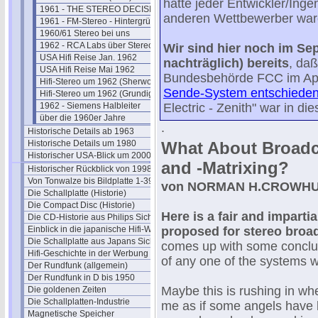
hatte jeder Entwickler/Ingen
1961 - THE STEREO DECISION
anderen Wettbewerber ware
1961 - FM-Stereo - Hintergründe
1960/61 Stereo bei uns
1962 - RCA Labs über Stereo
Wir sind hier noch im Se
USA Hifi Reise Jan. 1962
nachträglich) bereits
, daß
USA Hifi Reise Mai 1962
Bundesbehörde FCC im Apr
Hifi-Stereo um 1962 (Sherwood)
Sende-System entschiede
Hifi-Stereo um 1962 (Grundig)
1962 - Siemens Halbleiter
Electric - Zenith" war in di
über die 1960er Jahre
.
Historische Details ab 1963
Historische Details um 1980
What About Broadca
Historischer USA-Blick um 2000
and -Matrixing?
Historischer Rückblick von 1998
Von Tonwalze bis Bildplatte 1-39
von NORMAN H.CROWH
Die Schallplatte (Historie)
Die Compact Disc (Historie)
Here is a fair and imparti
Die CD-Historie aus Philips Sicht
Einblick in die japanische Hifi-Welt
proposed for stereo broa
Die Schallplatte aus Japans Sicht
comes up with some conclusi
Hifi-Geschichte in der Werbung
of any one of the systems w
Der Rundfunk (allgemein)
Der Rundfunk in D bis 1950
Maybe this is rushing in whe
Die goldenen Zeiten
Die Schallplatten-Industrie
me as if some angels have b
Magnetische Speicher