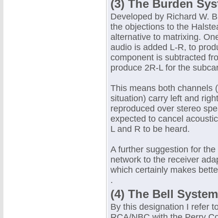
(3) The Burden Sy
Developed by Richard W. Bu
the objections to the Halste
alternative to matrixing. One
audio is added L-R, to pro
component is subtracted fro
produce 2R-L for the subcarr
This means both channels (
situation) carry left and ri
reproduced over stereo spe
expected to cancel acoustica
L and R to be heard.
A further suggestion for the
network to the receiver adapt
which certainly makes bette
.
(4) The Bell System
By this designation I refer
RCA/NBC with the Perry Com