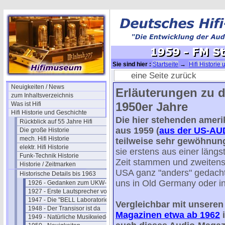
Sie sind hier :
Startseite
→
Hifi Historie
Stereo (USA)
eine Seite zurück
Neuigkeiten / News
Erläuterungen zu 
zum Inhaltsverzeichnis
1950er Jahre
Was ist Hifi
Hifi Historie und Geschichte
Die hier stehenden ameri
Rückblick auf 55 Jahre Hifi
aus 1959
(
aus der US-AU
Die große Historie
mech. Hifi Historie
teilweise sehr gewöhnun
elektr. Hifi Historie
sie erstens aus einer läng
Funk-Technik Historie
Zeit stammen und zweitens,
Historie / Zeitmarken
USA ganz "anders" gedacht
Historische Details bis 1963
uns in Old Germany oder i
1926 - Gedanken zum UKW-Rundfunk
1927 - Erste Lautsprecher von Philips
1947 - Die "BELL Laboratories"
Vergleichbar mit unsere
1948 - Der Transisor ist da
Magazinen etwa ab 1962
i
1949 - Natürliche Musikwiedergabe