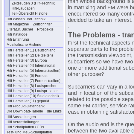
man whose background is al
Zeitzeugen 3 (Hifi-Technik)
in matrixing and FM were be
Hifi-Laudatien
encountered so many contrad
Teil-Übersicht Historie
Hifi Wissen und Technik
decided to take an interest. 
Hifi Magazine + Zeitschriften
.
Literatur, Bücher + Prospekte
The Problems - tra
Hifi Kataloge
Hifi Erfahrung
First the technical aspects 
Musikalische Historie
separate parts to the probl
Hifi Hersteller (1) Deutschland
the transmission viewpoint,
Hifi Hersteller (2) De (selten)
Hifi Hersteller (3) Europa
subcarriers so we have two
Hifi Hersteller (4) International
one or more additional sub
Hifi Hersteller (5) Internat.(selten)
other purpose?
Hifi Hersteller (6) Fernost
Hifi Hersteller (7) Fernost (selten)
Hifi Hersteller (8) Lautsprecher
Subcarriers can vary in allo
Hifi Hersteller (9) Lautspr. selten
and in location of the subcar
Hifi Hersteller (10) Studiotechnik
related to the possible sep
Hifi Hersteller (11) geparkt
same FM carrier, service ran
Hifi Produkt-Datenbank
ease in obtaining satisfactor
Die Download-Tabelle + die Links
Hifi Ausstellungen
Hifi Veranstaltungen
On the audio end is the que
Hifi Schallplatten / CDs
between the two available c
Test- und Meß-Schallplatten