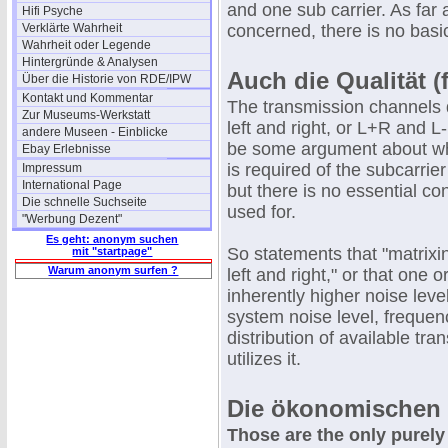
and one sub carrier. As far
Hifi Psyche
Verklärte Wahrheit
concerned, there is no basi
Wahrheit oder Legende
Hintergründe & Analysen
Auch die Qualität 
Über die Historie von RDE/IPW
Kontakt und Kommentar
The transmission channels d
Zur Museums-Werkstatt
left and right, or L+R and 
andere Museen - Einblicke
be some argument about whe
Ebay Erlebnisse
is required of the subcarrie
Impressum
International Page
but there is no essential c
Die schnelle Suchseite
used for.
"Werbung Dezent"
Es geht: anonym suchen
So statements that "matrixi
mit "startpage"
Warum anonym surfen ?
left and right," or that one
inherently higher noise leve
system noise level, frequenc
distribution of available t
utilizes it.
Die ökonomischen
Those are the only purely