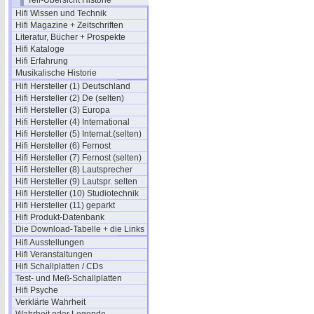
Teil-Übersicht Historie
Hifi Wissen und Technik
Hifi Magazine + Zeitschriften
Literatur, Bücher + Prospekte
Hifi Kataloge
Hifi Erfahrung
Musikalische Historie
Hifi Hersteller (1) Deutschland
Hifi Hersteller (2) De (selten)
Hifi Hersteller (3) Europa
Hifi Hersteller (4) International
Hifi Hersteller (5) Internat.(selten)
Hifi Hersteller (6) Fernost
Hifi Hersteller (7) Fernost (selten)
Hifi Hersteller (8) Lautsprecher
Hifi Hersteller (9) Lautspr. selten
Hifi Hersteller (10) Studiotechnik
Hifi Hersteller (11) geparkt
Hifi Produkt-Datenbank
Die Download-Tabelle + die Links
Hifi Ausstellungen
Hifi Veranstaltungen
Hifi Schallplatten / CDs
Test- und Meß-Schallplatten
Hifi Psyche
Verklärte Wahrheit