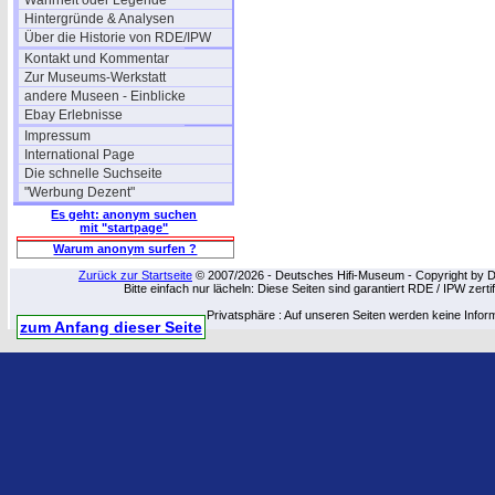
Wahrheit oder Legende
Hintergründe & Analysen
Über die Historie von RDE/IPW
Kontakt und Kommentar
Zur Museums-Werkstatt
andere Museen - Einblicke
Ebay Erlebnisse
Impressum
International Page
Die schnelle Suchseite
"Werbung Dezent"
Es geht: anonym suchen
mit "startpage"
Warum anonym surfen ?
Zurück zur Startseite
© 2007/2026 - Deutsches Hifi-Museum - Copyright by Dip
Bitte einfach nur lächeln: Diese Seiten sind garantiert RDE / IPW zert
Privatsphäre : Auf unseren Seiten werden keine Infor
zum Anfang dieser Seite