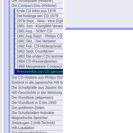
Die Schallplatte (Historie)
Die Compact Disc (Historie)
Erste CD Infos aus 1978
Die Anfänge der CD 1979
1979-Sept. - New - eine Digitale LP
1981 Juni - KlangBild Vorwort
1981 Aug. - SONY CD
1981 Aug./Sept. - Philips CD
1981 OKt. - Die Verlierer
1982 Feb. CD-Hintergründe
1982 Sept. Countdown
1983 Die ersten CDs kommen
1984 CD-Pressestimmen
1986 Mangelware Compact-Discs
Presseinfos zur CD (gesammelt)
Die CD-Historie aus Philips Sicht
Einblick in die japanische Hifi-Welt
Die Schallplatte aus Japans Sicht
Hifi-Geschichte in der Werbung
Der Rundfunk (allgemein)
Der Rundfunk in D bis 1950
Die goldenen Zeiten
Die Schallplatten-Industrie
Magnetische Speicher
Zeitzeugen 3 (Hifi-Technik)
Hifi-Laudatien