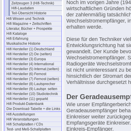
Noch im vorigen Jahre (194
Zeitzeugen 3 (Hifi-Technik)
wirtschaftlichen Gründen h
Hifi-Laudatien
Teil-Übersicht Historie
der zahlenmäßig tatsächlich
Hifi Wissen und Technik
Wechselstromempfänger, i
Hifi Magazine + Zeitschriften
erhalten werde.
Literatur, Bücher + Prospekte
Hifi Kataloge
Diese für den Techniker vi
Hifi Erfahrung
Musikalische Historie
Entwicklungsrichtung hat s
Hifi Hersteller (1) Deutschland
gewandelt. Der Kunde bevor
Hifi Hersteller (2) De (selten)
Wechselstromempfänger. So
Hifi Hersteller (3) Europa
Radiogeräte Wechselstromt
Hifi Hersteller (4) International
Hifi Hersteller (5) Internat.(selten)
ist nicht uninteressant zu 
Hifi Hersteller (6) Fernost
hinsichtlich der Stromart 
Hifi Hersteller (7) Fernost (selten)
Verhältnisse durchgesetzt 
Hifi Hersteller (8) Lautsprecher
Hifi Hersteller (9) Lautspr. selten
Hifi Hersteller (10) Studiotechnik
Der Geradeausemp
Hifi Hersteller (11) geparkt
Wie unser Empfängerbericht 
Hifi Produkt-Datenbank
Die Download-Tabelle + die Links
Geradeausempfänger behande
Hifi Ausstellungen
Einkreiser weiter zurückge
Hifi Veranstaltungen
Empfangsgeräte Einkreiser.
Hifi Schallplatten / CDs
Einkreis-Empfänger.
Test- und Meß-Schallplatten