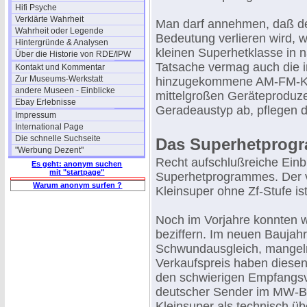
Hifi Psyche
Verklärte Wahrheit
Man darf annehmen, daß d
Wahrheit oder Legende
Bedeutung verlieren wird, 
Hintergründe & Analysen
kleinen Superhetklasse in n
Über die Historie von RDE/IPW
Tatsache vermag auch die 
Kontakt und Kommentar
Zur Museums-Werkstatt
hinzugekommene AM-FM-Kom
andere Museen - Einblicke
mittelgroßen Geräteproduz
Ebay Erlebnisse
Geradeaustyp ab, pflegen da
Impressum
International Page
Die schnelle Suchseite
Das Superhetprog
"Werbung Dezent"
Recht aufschlußreiche Einbl
Es geht: anonym suchen
mit "startpage"
Superhetprogrammes. Der v
Warum anonym surfen ?
Kleinsuper ohne Zf-Stufe i
Noch im Vorjahre konnten w
beziffern. Im neuen Baujahr
Schwundausgleich, mangelnd
Verkaufspreis haben diesen
den schwierigen Empfangsv
deutscher Sender im MW-Ber
Kleinsuper als technisch üb