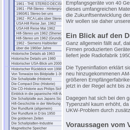
Empfangsgeräte von 40 Gerä
1961 - THE STEREO DECISION
dieses umfangreichen Mater
1961 - FM-Stereo - Hintergründe
1960/61 Stereo bei uns
die Zukunftsentwicklung de
1962 - RCA Labs über Stereo
Wir wollen sie daher unsere
USA Hifi Reise Jan. 1962
USA Hifi Reise Mai 1962
Hifi-Stereo um 1962 (Sherwood)
Ein Blick auf den 
Hifi-Stereo um 1962 (Grundig)
Ganz allgemein fällt auf, d
1962 - Siemens Halbleiter
über die 1960er Jahre
Firmen produzierten Geräte 
Historische Details ab 1963
liefert jede Radiofabrik 19
Historische Details um 1980
Historischer USA-Blick um 2000
Die Typeninflation erklärt s
Historischer Rückblick von 1998
neu hinzugekommenen AM-F
Von Tonwalze bis Bildplatte 1-39
Die Schallplatte (Historie)
größeren Empfängerfabriken 
Die Compact Disc (Historie)
jetzt in der Regel acht bis
Die CD-Historie aus Philips Sicht
Einblick in die japanische Hifi-Welt
Dagegen hat sich bei den g
Die Schallplatte aus Japans Sicht
Typenzahl kaum erhöht, da 
Hifi-Geschichte in der Werbung
Der Rundfunk (allgemein)
UKW-Problem durch zusätzli
Der Rundfunk in D bis 1950
Die goldenen Zeiten
Voraussagen vom Vor
Die Schallplatten-Industrie
Magnetische Speicher