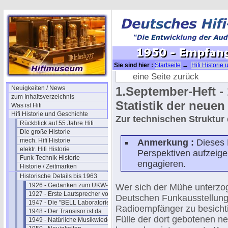
Sie sind hier :
Startseite
→
Hifi Historie
Empfangerproduktion
eine Seite zurück
Neuigkeiten / News
1.September-Heft - 
zum Inhaltsverzeichnis
Statistik der neue
Was ist Hifi
Hifi Historie und Geschichte
Zur technischen Struktur
Rückblick auf 55 Jahre Hifi
Die große Historie
mech. Hifi Historie
Anmerkung :
Dieses E
elektr. Hifi Historie
Perspektiven aufzeigen
Funk-Technik Historie
engagieren.
Historie / Zeitmarken
Historische Details bis 1963
1926 - Gedanken zum UKW-Rundfunk
Wer sich der Mühe unterzog
1927 - Erste Lautsprecher von Philips
Deutschen Funkausstellung
1947 - Die "BELL Laboratories"
Radioempfänger zu besichti
1948 - Der Transisor ist da
Fülle der dort gebotenen n
1949 - Natürliche Musikwiedergabe