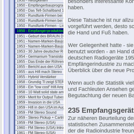
1950 - Neuigkeiten
besonders interessante Kon
1950 - Empfängerbauprogramm
haben.
1950 - Das Tefi-Schallband 1950
1950 - Rundfunk-Firmen bei uns I
Diese Tatsache ist nur allz
1950 - Rundfunk-Firmen bei uns II
vorgeführt werden, desto sc
1950 - Rundfunk-Firmen - Liste
1950 - Empfangerproduktion
die Hand und Fuß haben.
1951 - Geburt des BRAUN Designs
1951 - Namen-Marken-Baujahre
Wer Gelegenheit hatte - 
1953 - Namen-Marken-Baujahre
benutzt worden - an Hand de
1953 - 30 Jahre deutscher Rundfunk
1954 - Germanium Transistoren
deutschen Radiogeräte 195
1955 - Das Ende der Röhren ?
Empfängerindustrie zu mach
1955 - Bericht aus den USA
Überblick über die neue Pro
1955 - aus Hifi mach Stereo
1955 - Hybrid Verstärker
1958 - Grundig TI zeigt STEREO
Wenn auch die Statistik vie
1958 - Ein "low cost" Hifi Amp
und Fachleuten Ansehen gen
1958 - 10 Watt solid state amp
Begutachtung der neuen Bau
1959 - Merit for Output Tubes
1959 - Invasion in die USA
1959 - Hifi in den USA im Aug.
235 Empfangsgeräte
1959 - FM Stereo Sound
Zur näheren Beurteilung d
1959 - Stereo Pickup + Cartridges
1959 - FM Stereo (USA)
statistischen Zusammenst
1960 - FM Stereo (USA) Intro
der die Radioindustrie freun
1961 - FM Stereo (USA)