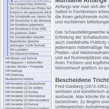
Mühsame Anfänge
Die Compact Disc (Historie)
Anfangs war man sich der 
Die CD-Historie aus Philips Sicht
Selbst in Fachkreisen erl
Einblick in die japanische Hifi-Welt
die ihnen gebührende Achtu
Die Schallplatte aus Japans Sicht
Hifi-Geschichte in der Werbung
und nüchternen Mitteilunge
Der Rundfunk (allgemein)
Der Rundfunk in D bis 1950
Das Schaustellergewerbe war
Die goldenen Zeiten
Erfindung der Schallaufze
Die Schallplatten-Industrie
Magnetische Speicher
auch zweifelhafte Publicity
Zeitzeugen 3 (Hifi-Technik)
jedermann mittelmäßige Ten
Hifi-Laudatien
Platten- und Walzenaufnahm
Teil-Übersicht Historie
und auf Rummelplätzen sta
Hifi Wissen und Technik
ihren Trichtern und kopfhör
Hifi Magazine + Zeitschriften
Literatur, Bücher + Prospekte
Münzeinwurf gräßlich zu qu
Hifi Kataloge
Hifi Erfahrung
Bescheidene Tricht
Musikalische Historie
Hifi Hersteller (1) Deutschland
Fred Gaisberg (1873-1951) 
Hifi Hersteller (2) De (selten)
seriösen und künstlerisch
Hifi Hersteller (3) Europa
ausbaute. Man könnte ihn a
Hifi Hersteller (4) International
Hifi Hersteller (5) Internat.(selten)
bezeichnen. Zu Beginn unse
Hifi Hersteller (6) Fernost
umfangreichen Aufnahmeapp
Hifi Hersteller (7) Fernost (selten)