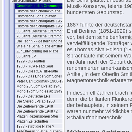
Die Schallplatte, unbestritt
Die Schallplatte (Historie)
Musik-Konserve, feierte 19
Geschichte des Grammophons
Historie der Schellackplatte
hundertsten Geburtstag.
Historische Schallplatten
Historie der Schallplatte 1953
1887 führte der deutschst
Historie der Schallplatte 1959
Emil Berliner (1851-1929)
50 Jahre Deutsche Grammophon
70 Jahre Deutsche Grammophon
vor, bei dem scheibenförmig
Die Technik - gestern und heute
vervielfältigende Tonträge
Wie eine Schallplatte entsteht (1965)
es Thomas Alva Edison (18
Zur Entwicklung der Platte
Sprachlaute mit seinem Wa
80 Jahre LP
ein Jahr nach der Geburt der
1929 - DG Platten
1930 - RCA Read Seal
renommierten amerikanischen
1938 - Die RCA Hifi-Platte
Artikel, in dem Oberlin Sm
1955 - Das Ende vom Schellack
Magnettontechnik erläuterte
Peter Carl Goldmark 1906-1977
Mono 25/30cm LPs ab 1948
Mono 17cm Singles ab 1949
In diesen elf Jahren brach f
1950 - Deutsche LPs
denn die brillanten Flunk
Die Stereo LPs ab 1958
der behauptete, in seinem 
Die Zeitenwende 1948
waren nunmehr Wirklichkei
Die Zeitenwende 1948 / 2
Platten Rezensionen 50er
Schallaufnahmetechnik.
Platten Zeitschriften
1977 - stirbt die Platte ?
Teil-Übersicht Schallplatten-Historie