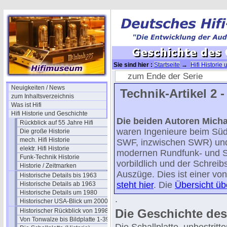
Sie sind hier :
Startseite
→
Hifi Historie
Grammophons
zum Ende der Serie
Neuigkeiten / News
Technik-Artikel 2 
zum Inhaltsverzeichnis
Was ist Hifi
Hifi Historie und Geschichte
Die beiden Autoren Micha
Rückblick auf 55 Jahre Hifi
waren Ingenieure beim Sü
Die große Historie
mech. Hifi Historie
SWF, inzwischen SWR) und
elektr. Hifi Historie
modernen Rundfunk- und Stu
Funk-Technik Historie
vorbildlich und der Schreibs
Historie / Zeitmarken
Auszüge. Dies ist einer vo
Historische Details bis 1963
steht hier
. Die
Übersicht übe
Historische Details ab 1963
Historische Details um 1980
.
Historischer USA-Blick um 2000
Die Geschichte d
Historischer Rückblick von 1998
Von Tonwalze bis Bildplatte 1-39