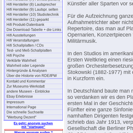
Künstler aller Sparten vor 
Hifi Hersteller (8) Lautsprecher
Hifi Hersteller (9) Lautspr. selten
Hifi Hersteller (10) Studiotechnik
Für die Aufzeichnung ganzer
Hifi Hersteller (11) geparkt
Aufnahmetrichter aber nich
Hifi Produkt-Datenbank
Repertoire, das man auf Pla
Die Download-Tabelle + die Links
Opernarien, Konzertpiecen 
Hifi Ausstellungen
Militärmusik.
Hifi Veranstaltungen
Hifi Schallplatten / CDs
Test- und Meß-Schallplatten
In den Studios im amerika
Hifi Psyche
Ersten Weltkrieg einen ries
Verklärte Wahrheit
großen Orchesterbesetzunge
Wahrheit oder Legende
Hintergründe & Analysen
Stokowski (1882-1977) mit
Über die Historie von RDE/IPW
in Kurzform ein.
Kontakt und Kommentar
Zur Museums-Werkstatt
In Deutschland baute man m
andere Museen - Einblicke
so verdanken wir es den Pl
Ebay Erlebnisse
Impressum
ersten Mal in der Geschich
International Page
Fünfter eine ganze Sinfoni
Die schnelle Suchseite
namhaften Dirigenten fest
"Werbung Dezent"
schrieb das Jahr 1913, ver
Es geht: anonym suchen
mit "startpage"
Gesellschaft die Berliner Ph
Warum anonym surfen ?