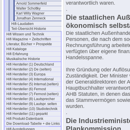
verantwortlich waren.
Arnold Sommerfeld
.
Walter Schottky
Karl Willy Wagner
Die staatlichen Au
Jonathan Zenneck
ökonomisch selbst
Hifi-Laudatien
Teil-Übersicht Historie
Die staatlichen Außenhande
Hifi Wissen und Technik
Personen, die nach dem sog
Hifi Magazine + Zeitschriften
Literatur, Bücher + Prospekte
Rechnungsführung arbeitete
Hifi Kataloge
verfügten über eigene finanz
Hifi Erfahrung
Handelsspanne.
Musikalische Historie
Hifi Hersteller (1) Deutschland
Ihre Gründung oder Auflösung
Hifi Hersteller (2) De (selten)
Hifi Hersteller (3) Europa
Zuständigkeit. Der Ministe
Hifi Hersteller (4) International
der Generaldirektoren der A
Hifi Hersteller (5) Internat.(selten)
Hauptbuchhalter verantwortl
Hifi Hersteller (6) Fernost
AHB Statuten, in denen da
Hifi Hersteller (7) Fernost (selten)
Hifi Hersteller (8) Lautsprecher
das Stammvermögen sowie d
Hifi Hersteller (9) Lautspr. selten
wurden.
Hifi Hersteller (10) Studiotechnik
.
Hifi Hersteller (11) geparkt
Hifi Produkt-Datenbank
Die Industrieminist
Die Download-Tabelle + die Links
Plankommission
Hifi Ausstellungen