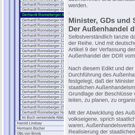
Gerhardt Ronneberger-05
werden.
Gerhardt Ronneberger-06
.
Gerhardt Ronneberger-07
Minister, GDs und
Gerhardt Ronneberger-08
Gerhardt Ronneberger-09
Der Außenhandel 
Gerhardt Ronneberger-10
Gerhardt Ronneberger-11
Selbstverständlich tanzte d
Gerhardt Ronneberger-12
der Reihe. Und mit deutsch
Gerhardt Ronneberger-13
Artikel 9 der Verfassung d
Gerhardt Ronneberger-14
Außenhandel der DDR vom 9
Gerhardt Ronneberger-15
Gerhardt Ronneberger-16
Gerhardt Ronneberger-17
Nach diesem Edikt und der 
Gerhardt Ronneberger-18
Durchführung des Außenha
Gerhardt Ronneberger-19
festgelegt, daß der Minist
Gerhardt Ronneberger-20
staatlichen Außenhandelsm
Gerhardt Ronneberger-21
Gerhardt Ronneberger-22
Grundlage der Beschlüsse v
Gerhardt Ronneberger-23
leiten, zu planen, zu organi
Gerhardt Ronneberger-24
Gerhardt Ronneberger-25
Mit der Abwicklung des Auß
Gerhardt Ronneberger Nachsatz
Im Buch verwendete Abkürzungen
volkseigene, sprich staatli
Harold Lindsay
waren, Außenhandelsverträg
Hermann Bücher
Realisierung der staatliche
Otto von Bronk