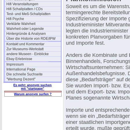
Hifi Veranstaltungen
Soweit es um die Warenstru
Hifi Schallplatten / CDs
termingerechte Bereitstell
Test- und Meß-Schallplatten
Spezifizierung der Importe 
Hifi Psyche
Verklärte Wahrheit
Industrieminister Mitveran
Wahrheit oder Legende
legten die Industrieministe
Hintergründe & Analysen
konkreten Planvorgaben fü
Über die Historie von RDE/IPW
und Importe fest.
Kontakt und Kommentar
Zur Museums-Werkstatt
andere Museen - Einblicke
Anders die Kombinate und B
Ebay Erlebnisse
Binnenhandels, Forschungs
Impressum
Wirtschaftsunternehmen: Si
International Page
Außenhandelsbefugnisse. De
Die schnelle Suchseite
diese „Bedarfsträger" auf 
"Werbung Dezent"
Sie wurden Import- bzw. E
Es geht: anonym suchen
mit "startpage"
und dem Export- bzw. Impor
Warum anonym surfen ?
Planes sogenannte Wirtsch
Importe und entsprechende 
wenn sie ein „Bedarfsträger"
einer staatlichen Importg
erteilt wurde, mußte geprüf