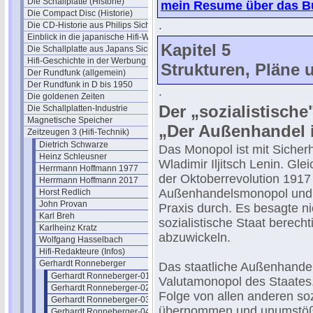
Die Schallplatte (Historie)
mein Resume über das Bu
Die Compact Disc (Historie)
.
Die CD-Historie aus Philips Sicht
Einblick in die japanische Hifi-Welt
Kapitel 5
Die Schallplatte aus Japans Sicht
Hifi-Geschichte in der Werbung
Strukturen, Pläne
Der Rundfunk (allgemein)
Der Rundfunk in D bis 1950
.
Die goldenen Zeiten
Der „sozialistische
Die Schallplatten-Industrie
Magnetische Speicher
„Der Außenhandel 
Zeitzeugen 3 (Hifi-Technik)
Dietrich Schwarze
Das Monopol ist mit Sicher
Heinz Schleusner
Wladimir Iljitsch Lenin. Gl
Herrmann Hoffmann 1977
der Oktoberrevolution 1917 
Herrmann Hoffmann 2017
Außenhandelsmonopol und se
Horst Redlich
John Provan
Praxis durch. Es besagte ni
Karl Breh
sozialistische Staat berech
Karlheinz Kratz
abzuwickeln.
Wolfgang Hasselbach
Hifi-Redakteure (Infos)
Gerhardt Ronneberger
Das staatliche Außenhande
Gerhardt Ronneberger-01
Valutamonopol des Staates. 
Gerhardt Ronneberger-02
Folge von allen anderen so
Gerhardt Ronneberger-03
übernommen und unumstößlic
Gerhardt Ronneberger-04