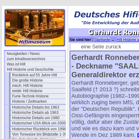
Sie sind hier :
Startseite
→
Hifi Historie
Ronneberger
→ Gerhardt Ronneberger-0
eine Seite zurück
Neuigkeiten / News
Gerhardt Ronneber
zum Inhaltsverzeichnis
- Deckname "SAALE"
Was ist Hifi
Hifi Historie und Geschichte
Generaldirektor erzä
Rückblick auf 55 Jahre Hifi
Die große Historie
Gerhardt Ronneberger, geb
mech. Hifi Historie
Saalfeld († 2013 ?) schreib
elektr. Hifi Historie
Autobiographie (1982–1999
Funk-Technik Historie
Historie / Zeitmarken
wirklich zuging beim MfS, d
Historische Details bis 1963
der "Deutschen Republik". D
Historische Details ab 1963
Ossi-Gefängnis eingesperrt
Historische Details um 1980
völlig, dafür aber die Zus
Historischer USA-Blick um 2000
und wie es dazu kam und v
Historischer Rückblick von 1998
Wende im Dez 1989 kam.
Von Tonwalze bis Bildplatte 1-39