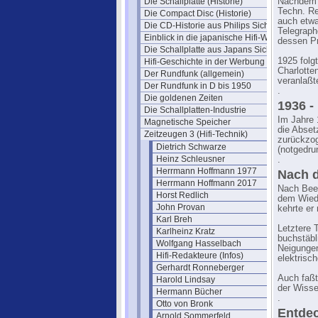
Die Schallplatte (Historie)
Nachdem e
Techn. Re
Die Compact Disc (Historie)
auch etwa
Die CD-Historie aus Philips Sicht
Telegraph
Einblick in die japanische Hifi-Welt
dessen Pr
Die Schallplatte aus Japans Sicht
1925 folg
Hifi-Geschichte in der Werbung
Charlotte
Der Rundfunk (allgemein)
veranlaßt
Der Rundfunk in D bis 1950
.
Die goldenen Zeiten
1936 -
Die Schallplatten-Industrie
Im Jahre 
Magnetische Speicher
die Abset
Zeitzeugen 3 (Hifi-Technik)
zurückzog
Dietrich Schwarze
(notgedru
Heinz Schleusner
.
Herrmann Hoffmann 1977
Nach d
Herrmann Hoffmann 2017
Nach Been
Horst Redlich
dem Wiede
John Provan
kehrte er
Karl Breh
Letztere 
Karlheinz Kratz
buchstäbl
Wolfgang Hasselbach
Neigungen
Hifi-Redakteure (Infos)
elektrisc
Gerhardt Ronneberger
Auch faßt
Harold Lindsay
der Wisse
Hermann Bücher
.
Otto von Bronk
Entdec
Arnold Sommerfeld