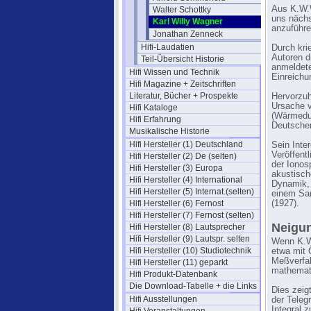
Aus K.W.W
Walter Schottky
uns nächs
Karl Willy Wagner
anzuführen
Jonathan Zenneck
Hifi-Laudatien
Durch kri
Autoren d
Teil-Übersicht Historie
anmeldete
Hifi Wissen und Technik
Einreichu
Hifi Magazine + Zeitschriften
Literatur, Bücher + Prospekte
Hervorzuh
Ursache v
Hifi Kataloge
(Wärmedur
Hifi Erfahrung
Deutschen
Musikalische Historie
Hifi Hersteller (1) Deutschland
Sein Inte
Veröffent
Hifi Hersteller (2) De (selten)
der Ionos
Hifi Hersteller (3) Europa
akustisch
Hifi Hersteller (4) International
Dynamik, 
Hifi Hersteller (5) Internat.(selten)
einem Sa
Hifi Hersteller (6) Fernost
(1927).
Hifi Hersteller (7) Fernost (selten)
Neigun
Hifi Hersteller (8) Lautsprecher
Hifi Hersteller (9) Lautspr. selten
Wenn K.W.
Hifi Hersteller (10) Studiotechnik
etwa mit 
Meßverfah
Hifi Hersteller (11) geparkt
mathemati
Hifi Produkt-Datenbank
Die Download-Tabelle + die Links
Dies zeig
Hifi Ausstellungen
der Teleg
Integral 