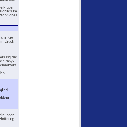
Werk über
eichlich im
rächtliches
g in die
 im Druck
leihung der
er S/aby-
rendoktors
den:
glied
sident
ln, aber
Hoffnung