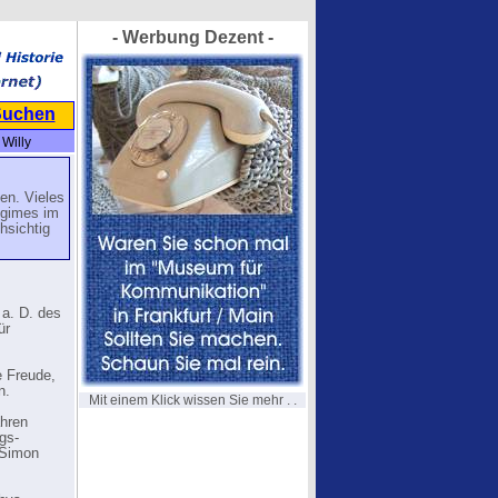
- Werbung Dezent -
Suchen
Willy
en. Vieles
egimes im
hsichtig
 a. D. des
ür
e Freude,
n.
Mit einem Klick wissen Sie mehr . .
ahren
gs-
 Simon