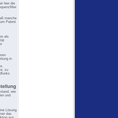
r hier die
quenzfilter
 daß manche
 zum Patent
en als
tät
er
eren
itung in
le,
te, zu
dfunks
tellung
 stand, wie
den und
eine Lösung
rner das
ktion aus