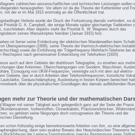
agners zahlreichen wissenschaftlichen und technischen Leistungen wollen wi
tliegenden herausgreifen. Vor allem ist da die Theorie der Kettenleiter und Fre
, mit der er im Mai 1915 erstmalig an die Öffentlichkeit trat.
egsbedingte Verbote wurde der Druck der Fortsetzung damals verhindert, so
ie Priorität G. A. Campbell, der einige Monate später gleichartige Siebketten
, zuschrieben. Aber objektiv steht die Priorität K. W. Wagners durch das
ngsdatum seines Manuskriptes hierüber (Januar 1915) fest.
eben ist ferner seine Entdeckung der elektrischen Wanderwellen beim Schalt
on Überspannungen (1908), seine Theorie der thermisch-elektrischen Instabili
chschlag) sowie die Einführung der Trägerfrequenz-Mehrfach-Telefonie bei d
 Reichspost nach gemeinsamer Entwicklung mit Telefunken (1920).
resse auch auf dem Gebiete der drahtlosen Telegraphie, zu ersehen aus mehr
lichungen über Antennen, Oberschwingungen von Sendern, Maschinen, Ausbre
phäre, Erzeugung von UKW-Frequenzen, vereinigte sich mit dem auf elektro-
em Gebiete, das er durch Arbeiten über Telefoniefrequenzen, künstliche Voka
Lautstärke, Geräuschdämpfung, Ausbreitung in festen Körpern bereichert hat
mmelwerk über die physikalischen Grundlagen des damals aufblühenden Run
gen mehr zur Theorie und der mathematischen Dars
Wagner mit seiner Tätigkeit auch gelegentlich ganz auf der Seite der Praxis
Ölkondensatoren, Isolierstoffen, Ozeankabeln, Präzisionsbrücken, Widerstän
ren, so gehören seine Neigungen doch vorzugsweise der Theorie und der
schen Darstellung.
ten schon frühzeitig einige bemerkenswerte Arbeiten von ihm, so eine allgem
raphengleichung, dann sein exakter Beweis des Heavisideschen Theorems fe
zur Rückführung der Laplace-Transformation zwecks Bestimmung einer Zeitfun