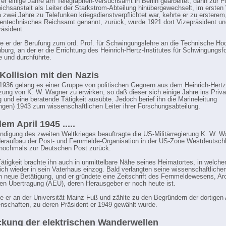
r einige Jahre am Telegraphen-Versuchsamt in Berlin gearbeitet, dann zur P
ichsanstalt als Leiter der Starkstrom-Abteilung hinübergewechselt, im ersten
 zwei Jahre zu Telefunken kriegsdienstverpflichtet war, kehrte er zu ersterem
entechnisches Reichsamt genannt, zurück, wurde 1921 dort Vizepräsident u
äsident.
te er der Berufung zum ord. Prof. für Schwingungslehre an die Technische Ho
nburg, an der er die Errichtung des Heinrich-Hertz-Institutes für Schwingungs
e und durchführte.
 Kollision mit den Nazis
1936 gelang es einer Gruppe von politischen Gegnern aus dem Heinrich-Hertz-
zung von K. W. Wagner zu erwirken, so daß dieser sich einige Jahre ins Priva
 und eine beratende Tätigkeit ausübte. Jedoch berief ihn die Marineleitung
ngen) 1943 zum wissenschaftlichen Leiter ihrer Forschungsabteilung.
em April 1945 .....
digung des zweiten Weltkrieges beauftragte die US-Militärregierung K. W. W
raufbau der Post- und Fernmelde-Organisation in der US-Zone Westdeutsch
 nochmals zur Deutschen Post zurück.
Tätigkeit brachte ihn auch in unmittelbare Nähe seines Heimatortes, in welche
ich wieder in sein Vaterhaus einzog. Bald verlangten seine wissenschaftliche
 neue Betätigung, und er gründete eine Zeitschrift des Fernmeldewesens, Arc
hen Übertragung (AEÜ), deren Herausgeber er noch heute ist.
e er an der Universität Mainz Fuß und zählte zu den Begründern der dortige
nschaften, zu deren Präsident er 1949 gewählt wurde.
kung der elektrischen Wanderwellen