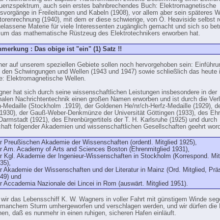
uenzspektrum, auch sein erstes bahnbrechendes Buch: Elektromagnetische
svorgänge in Freileitungen und Kabeln (1908), vor allem aber sein späteres 
torenrechnung (1940), mit dem er diese schwierige, von Ö. Heaviside selbst r
elassene Materie für viele Interessenten zugänglich gemacht und sich so bet
 um das mathematische Rüstzeug des Elektrotechnikers erworben hat.
merkung : Das obige ist "ein" (1) Satz !!
er auf unserem speziellen Gebiete sollen noch hervorgehoben sein: Einführun
 den Schwingungen und Wellen (1943 und 1947) sowie schließlich das heute
he: Elektromagnetische Wellen.
ner hat sich durch seine wissenschaftlichen Leistungen insbesondere in der
onalen Nachrichtentechnik einen großen Namen erworben und ist durch die Ver
-Medaille (Stockholm .1919), der Goldenen He/nr/ch-Herfz-Medaille (1929), d
(1930), der Gauß-Weber-Denkmünze der Universität Göttingen (1933), des Eh
 Darmstadt (1921), des Ehrenbürgertitels der T. H. Karlsruhe (1925) und durch
chaft folgender Akademien und wissenschaftlichen Gesellschaften geehrt wor
r Preußischen Akademie der Wissenschaften (ordentl. Mitglied 1925),
r Am. Academy of Arts and Sciences Boston (Ehrenmitglied 1931),
r Kgl. Akademie der Ingenieur-Wissenschaften in Stockholm (Korrespond. Mit
35),
r Akademie der Wissenschaften und der Literatur in Mainz (Ord. Mitglied, Prä
49) und
r Accademia Nazionale dei Lincei in Rom (auswärt. Mitglied 1951).
wir das Lebensschiff K. W. Wagners in voller Fahrt mit günstigem Winde sege
manchem Sturm umhergeworfen und verschlagen werden, und wir dürfen die 
en, daß es nunmehr in einen ruhigen, sicheren Hafen einläuft.