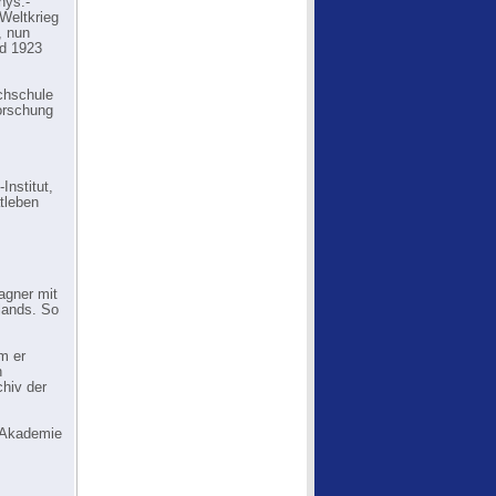
hys.-
 Weltkrieg
, nun
nd 1923
chschule
forschung
Institut,
tleben
agner mit
lands. So
m er
n
hiv der
n Akademie