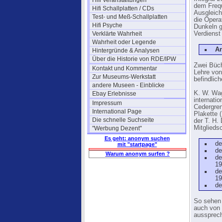
Hifi Veranstaltungen
dem Freq
Hifi Schallplatten / CDs
Ausgleich
Test- und Meß-Schallplatten
die Opera
Hifi Psyche
Dunkeln g
Verklärte Wahrheit
Verdienst
Wahrheit oder Legende
An
Hintergründe & Analysen
Über die Historie von RDE/IPW
Zwei Büch
Kontakt und Kommentar
Lehre von
Zur Museums-Werkstatt
befindlic
andere Museen - Einblicke
K. W. Wag
Ebay Erlebnisse
internati
Impressum
Cedergren
International Page
Plakette 
Die schnelle Suchseite
der T. H.
Mitglieds
"Werbung Dezent"
Es geht: anonym suchen
de
mit "startpage"
de
Warum anonym surfen ?
de
19
de
19
de
So sehen 
auch von 
aussprech