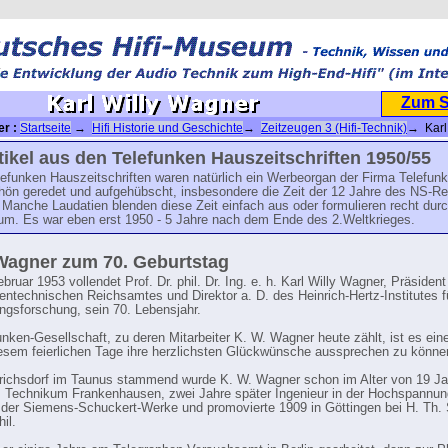
Zum 
er :
Startseite
→
Hifi Historie und Geschichte
→
Zeitzeugen 3 (Hifi-Technik)
→ Karl 
tikel aus den Telefunken Hauszeitschriften 1950/55
efunken Hauszeitschriften waren natürlich ein Werbeorgan der Firma Telefunk
hön geredet und aufgehübscht, insbesondere die Zeit der 12 Jahre des NS-R
 Manche Laudatien blenden diese Zeit einfach aus oder formulieren recht durc
um. Es war eben erst 1950 - 5 Jahre nach dem Ende des 2.Weltkrieges.
Wagner zum 70. Geburtstag
ruar 1953 vollendet Prof. Dr. phil. Dr. Ing. e. h. Karl Willy Wagner, Präsident
entechnischen Reichsamtes und Direktor a. D. des Heinrich-Hertz-Institutes f
gsforschung, sein 70. Lebensjahr.
unken-Gesellschaft, zu deren Mitarbeiter K. W. Wagner heute zählt, ist es ein
esem feierlichen Tage ihre herzlichsten Glückwünsche aussprechen zu könne
richsdorf im Taunus stammend wurde K. W. Wagner schon im Alter von 19 J
 Technikum Frankenhausen, zwei Jahre später Ingenieur in der Hochspannun
 der Siemens-Schuckert-Werke und promovierte 1909 in Göttingen bei H. Th.
il.