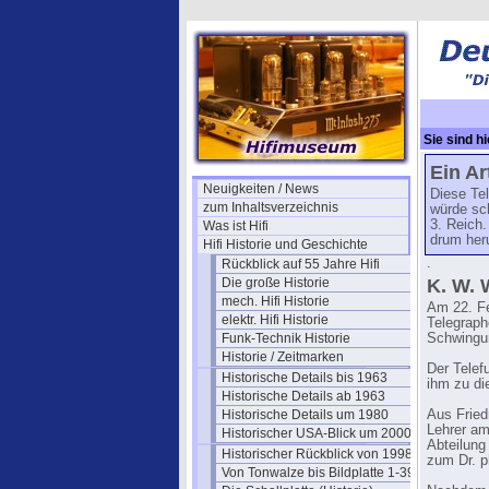
Sie sind hi
Wagner
Ein Ar
Neuigkeiten / News
Diese Tel
zum Inhaltsverzeichnis
würde sc
3. Reich.
Was ist Hifi
drum her
Hifi Historie und Geschichte
.
Rückblick auf 55 Jahre Hifi
Die große Historie
K. W. 
mech. Hifi Historie
Am 22. Feb
elektr. Hifi Historie
Telegraph
Funk-Technik Historie
Schwingun
Historie / Zeitmarken
Der Telef
Historische Details bis 1963
ihm zu di
Historische Details ab 1963
Historische Details um 1980
Aus Fried
Lehrer am
Historischer USA-Blick um 2000
Abteilung
Historischer Rückblick von 1998
zum Dr. ph
Von Tonwalze bis Bildplatte 1-39