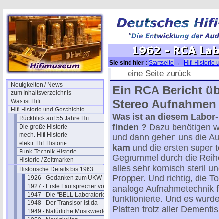
Sie sind hier :
Startseite
→
Hifi Historie
Labs über Stereo
eine Seite zurück
Neuigkeiten / News
Ein RCA Bericht ü
zum Inhaltsverzeichnis
Stereo Aufnahmen
Was ist Hifi
Hifi Historie und Geschichte
Was ist an diesem Labor-
Rückblick auf 55 Jahre Hifi
finden ?
Dazu benötigen wi
Die große Historie
mech. Hifi Historie
und dann gehen uns die A
elektr. Hifi Historie
kam
und die ersten super t
Funk-Technik Historie
Gegrummel durch die Reihe
Historie / Zeitmarken
alles sehr komisch steril u
Historische Details bis 1963
Propper. Und richtig, die 
1926 - Gedanken zum UKW-Rundfunk
1927 - Erste Lautsprecher von Philips
analoge Aufnahmetechnik fü
1947 - Die "BELL Laboratories"
funktionierte. Und es wurd
1948 - Der Transisor ist da
Platten trotz aller Dementi
1949 - Natürliche Musikwiedergabe