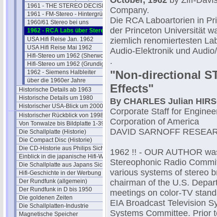
October, 1962
by Ziff-Davi
1961 - THE STEREO DECISION
Company.
1961 - FM-Stereo - Hintergründe
Die RCA Laboartorien in Pr
1960/61 Stereo bei uns
der Princeton Universität w
1962 - RCA Labs über Stereo
USA Hifi Reise Jan. 1962
ziemlich renomiertesten La
USA Hifi Reise Mai 1962
Audio-Elektronik und Audio
Hifi-Stereo um 1962 (Sherwood)
.
Hifi-Stereo um 1962 (Grundig)
"Non-directional 
1962 - Siemens Halbleiter
über die 1960er Jahre
Effects"
Historische Details ab 1963
Historische Details um 1980
By CHARLES Julian HIR
Historischer USA-Blick um 2000
Corporate Staff for Enginee
Historischer Rückblick von 1998
Corporation of America
Von Tonwalze bis Bildplatte 1-39
DAVID SARNOFF RESEA
Die Schallplatte (Historie)
Die Compact Disc (Historie)
Die CD-Historie aus Philips Sicht
1962 !! - OUR AUTHOR was 
Einblick in die japanische Hifi-Welt
Stereophonic Radio Commi
Die Schallplatte aus Japans Sicht
various systems of stereo 
Hifi-Geschichte in der Werbung
Der Rundfunk (allgemein)
chairman of the U.S. Depart
Der Rundfunk in D bis 1950
meetings on color-TV standa
Die goldenen Zeiten
EIA Broadcast Television S
Die Schallplatten-Industrie
Systems Committee. Prior to
Magnetische Speicher