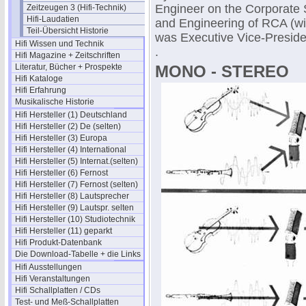
Engineer on the Corporate S
Zeitzeugen 3 (Hifi-Technik)
Hifi-Laudatien
and Engineering of RCA (wit
Teil-Übersicht Historie
was Executive Vice-Preside
Hifi Wissen und Technik
.
Hifi Magazine + Zeitschriften
Literatur, Bücher + Prospekte
MONO - STEREO
Hifi Kataloge
Hifi Erfahrung
Musikalische Historie
Hifi Hersteller (1) Deutschland
Hifi Hersteller (2) De (selten)
Hifi Hersteller (3) Europa
Hifi Hersteller (4) International
Hifi Hersteller (5) Internat.(selten)
Hifi Hersteller (6) Fernost
Hifi Hersteller (7) Fernost (selten)
Hifi Hersteller (8) Lautsprecher
Hifi Hersteller (9) Lautspr. selten
Hifi Hersteller (10) Studiotechnik
Hifi Hersteller (11) geparkt
Hifi Produkt-Datenbank
Die Download-Tabelle + die Links
Hifi Ausstellungen
Hifi Veranstaltungen
Hifi Schallplatten / CDs
Test- und Meß-Schallplatten