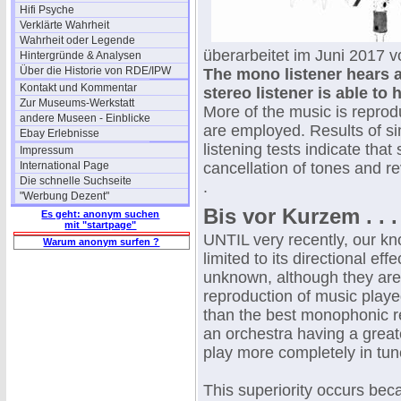
Hifi Psyche
Verklärte Wahrheit
Wahrheit oder Legende
überarbeitet im Juni 2017 v
Hintergründe & Analysen
Über die Historie von RDE/IPW
The mono listener hears a
Kontakt und Kommentar
stereo listener is able to
Zur Museums-Werkstatt
More of the music is reprod
andere Museen - Einblicke
are employed. Results of s
Ebay Erlebnisse
listening tests indicate tha
Impressum
International Page
cancellation of tones and re
Die schnelle Suchseite
.
"Werbung Dezent"
Bis vor Kurzem . . . 
Es geht: anonym suchen
mit "startpage"
UNTIL very recently, our k
Warum anonym surfen ?
limited to its directional eff
unknown, although they are 
reproduction of music playe
than the best monophonic re
an orchestra having a great
play more completely in tune
This superiority occurs bec