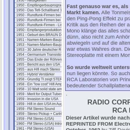
1950 - Neuigkeiten
1950 - Empfängerbauprogramm
Fast genauso war es, als
1950 - Das Tefi-Schallband 1950
Markt kamen.
Alle Tonmeis
1950 - Rundfunk-Firmen bei uns I
den Ping-Pong Effekt zu p
1950 - Rundfunk-Firmen bei uns II
Kritik aus den Reihen der a
1950 - Rundfunk-Firmen - Liste
1950 - Empfangerproduktion
Mono klänge das alles scha
1951 - Geburt des BRAUN Designs
dünn, also nicht zum Anhör
1951 - Namen-Marken-Baujahre
abwiegeln und auf die alte
1953 - Namen-Marken-Baujahre
war etwas Wahres dran. Di
1953 - 30 Jahre deutscher Rundfunk
Stereoplatte mit einem Mon
1954 - Germanium Transistoren
1955 - Das Ende der Röhren ?
1955 - Bericht aus den USA
So wurde weltweit unters
1955 - aus Hifi mach Stereo
nun liegen könnte. So auc
1955 - Hybrid Verstärker
RCA Laboratorien von Prin
1958 - Grundig TI zeigt STEREO
1958 - Ein "low cost" Hifi Amp
bedeutender Schallplattenan
1958 - 10 Watt solid state amp
.
1959 - Merit for Output Tubes
1959 - Invasion in die USA
RADIO COR
1959 - Hifi in den USA im Aug.
RCA
1959 - FM Stereo Sound
1959 - Stereo Pickup + Cartridges
Dieser Artikel wurde nac
1959 - FM Stereo (USA)
REPRINTED FROM Electro
1960 - FM Stereo (USA) Intro
1961 - FM Stereo (USA)