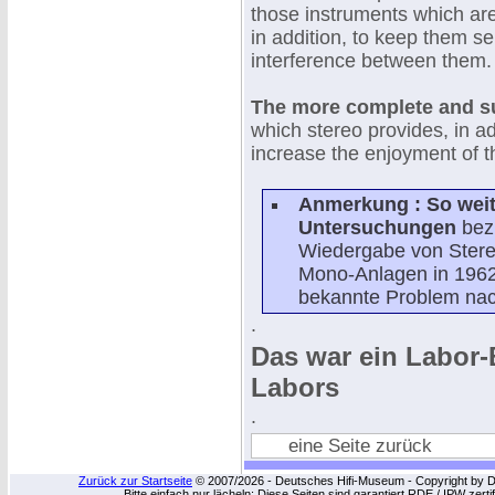
those instruments which are 
in addition, to keep them s
interference between them.
The more complete and su
which stereo provides, in add
increase the enjoyment of th
Anmerkung : So weit
Untersuchungen
bezü
Wiedergabe von Stere
Mono-Anlagen in 1962
bekannte Problem nach
.
Das war ein Labor-
Labors
.
eine Seite zurück
Zurück zur Startseite
© 2007/2026 - Deutsches Hifi-Museum - Copyright by Dip
Bitte einfach nur lächeln: Diese Seiten sind garantiert RDE / IPW zert