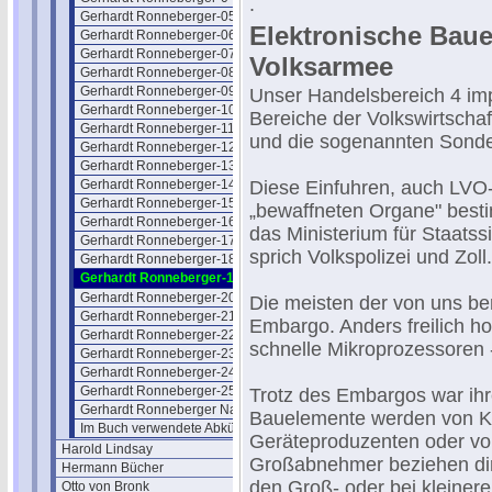
.
Gerhardt Ronneberger-05
Elektronische Baue
Gerhardt Ronneberger-06
Gerhardt Ronneberger-07
Volksarmee
Gerhardt Ronneberger-08
Gerhardt Ronneberger-09
Unser Handelsbereich 4 impo
Gerhardt Ronneberger-10
Bereiche der Volkswirtscha
Gerhardt Ronneberger-11
und die sogenannten Sonde
Gerhardt Ronneberger-12
Gerhardt Ronneberger-13
Gerhardt Ronneberger-14
Diese Einfuhren, auch LVO-
Gerhardt Ronneberger-15
„bewaffneten Organe" besti
Gerhardt Ronneberger-16
das Ministerium für Staatss
Gerhardt Ronneberger-17
sprich Volkspolizei und Zoll.
Gerhardt Ronneberger-18
Gerhardt Ronneberger-19
Gerhardt Ronneberger-20
Die meisten der von uns be
Gerhardt Ronneberger-21
Embargo. Anders freilich ho
Gerhardt Ronneberger-22
schnelle Mikroprozessoren 
Gerhardt Ronneberger-23
Gerhardt Ronneberger-24
Gerhardt Ronneberger-25
Trotz des Embargos war ihr
Gerhardt Ronneberger Nachsatz
Bauelemente werden von Ko
Im Buch verwendete Abkürzungen
Geräteproduzenten oder von
Harold Lindsay
Großabnehmer beziehen dire
Hermann Bücher
den Groß- oder bei kleine
Otto von Bronk