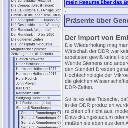
Die Schallplatte (Historie)
mein Resume über das Bu
Die Compact Disc (Historie)
.
Die CD-Historie aus Philips Sicht
Einblick in die japanische Hifi-Welt
Präsente über Gen
Die Schallplatte aus Japans Sicht
Hifi-Geschichte in der Werbung
.
Der Rundfunk (allgemein)
Der Rundfunk in D bis 1950
Der Import von Em
Die goldenen Zeiten
Die Schallplatten-Industrie
Die Wiederholung mag man
Magnetische Speicher
Wirtschaft der DDR war kei
Zeitzeugen 3 (Hifi-Technik)
arbeiteten gewiß keine Holzf
Dietrich Schwarze
Wende Siemens und andere
Heinz Schleusner
den Standort Dresden geran
Herrmann Hoffmann 1977
Herrmann Hoffmann 2017
Hochtechnologie der Mikroe
Horst Redlich
die gleichen Wissenschaftle
John Provan
DDR-Zeiten.
Karl Breh
Karlheinz Kratz
Wolfgang Hasselbach
So ist es eine Tatsache, d
Hifi-Redakteure (Infos)
in der DDR produziert wurd
Gerhardt Ronneberger
reichten oft nicht aus, mod
Gerhardt Ronneberger-01
Entwicklungsstadium oder w
Gerhardt Ronneberger-02
mußten sie eben aus dem A
Gerhardt Ronneberger-03
Gerhardt Ronneberger-04