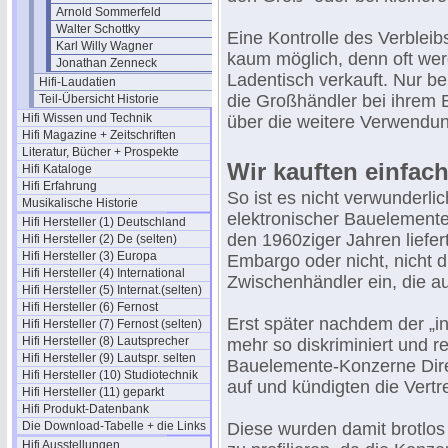
Arnold Sommerfeld
Walter Schottky
Eine Kontrolle des Verbleib
Karl Willy Wagner
kaum möglich, denn oft we
Jonathan Zenneck
Ladentisch verkauft. Nur b
Hifi-Laudatien
die Großhändler bei ihrem 
Teil-Übersicht Historie
Hifi Wissen und Technik
über die weitere Verwendung,
Hifi Magazine + Zeitschriften
Literatur, Bücher + Prospekte
Wir kauften einfac
Hifi Kataloge
Hifi Erfahrung
So ist es nicht verwunderli
Musikalische Historie
elektronischer Bauelemente
Hifi Hersteller (1) Deutschland
den 1960ziger Jahren liefer
Hifi Hersteller (2) De (selten)
Hifi Hersteller (3) Europa
Embargo oder nicht, nicht d
Hifi Hersteller (4) International
Zwischenhändler ein, die aut
Hifi Hersteller (5) Internat.(selten)
Hifi Hersteller (6) Fernost
Erst später nachdem der „
Hifi Hersteller (7) Fernost (selten)
Hifi Hersteller (8) Lautsprecher
mehr so diskriminiert und 
Hifi Hersteller (9) Lautspr. selten
Bauelemente-Konzerne Di
Hifi Hersteller (10) Studiotechnik
auf und kündigten die Vert
Hifi Hersteller (11) geparkt
Hifi Produkt-Datenbank
Die Download-Tabelle + die Links
Diese wurden damit brotlos
Hifi Ausstellungen