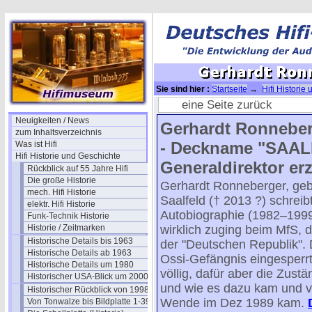
Sie sind hier :
Startseite
→
Hifi Historie
Ronneberger
→ Gerhardt Ronneberger-1
eine Seite zurück
Neuigkeiten / News
Gerhardt Ronneber
zum Inhaltsverzeichnis
- Deckname "SAALE"
Was ist Hifi
Hifi Historie und Geschichte
Generaldirektor erzä
Rückblick auf 55 Jahre Hifi
Die große Historie
Gerhardt Ronneberger, geb
mech. Hifi Historie
Saalfeld († 2013 ?) schreib
elektr. Hifi Historie
Autobiographie (1982–1999
Funk-Technik Historie
Historie / Zeitmarken
wirklich zuging beim MfS, d
Historische Details bis 1963
der "Deutschen Republik". D
Historische Details ab 1963
Ossi-Gefängnis eingesperrt
Historische Details um 1980
völlig, dafür aber die Zus
Historischer USA-Blick um 2000
und wie es dazu kam und v
Historischer Rückblick von 1998
Wende im Dez 1989 kam.
Von Tonwalze bis Bildplatte 1-39