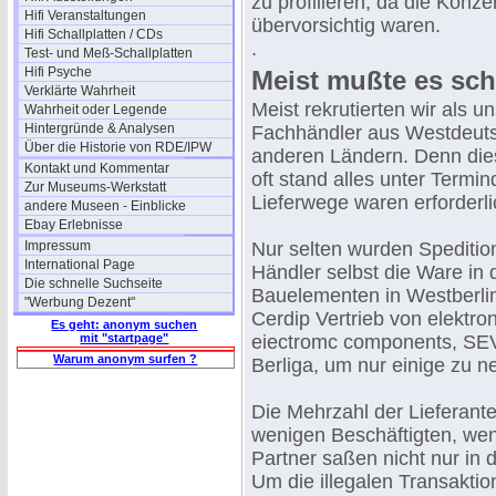
zu profilieren, da die Konz
Hifi Veranstaltungen
übervorsichtig waren.
Hifi Schallplatten / CDs
.
Test- und Meß-Schallplatten
Hifi Psyche
Meist mußte es sch
Verklärte Wahrheit
Meist rekrutierten wir als 
Wahrheit oder Legende
Hintergründe & Analysen
Fachhändler aus Westdeuts
Über die Historie von RDE/IPW
anderen Ländern. Denn die
Kontakt und Kommentar
oft stand alles unter Termi
Zur Museums-Werkstatt
Lieferwege waren erforderli
andere Museen - Einblicke
Ebay Erlebnisse
Impressum
Nur selten wurden Spedition
International Page
Händler selbst die Ware in
Die schnelle Suchseite
Bauelementen in Westberli
"Werbung Dezent"
Cerdip Vertrieb von elekt
Es geht: anonym suchen
mit "startpage"
eiectromc components, SEV
Warum anonym surfen ?
Berliga, um nur einige zu n
Die Mehrzahl der Lieferant
wenigen Beschäftigten, wen
Partner saßen nicht nur in
Um die illegalen Transaktio