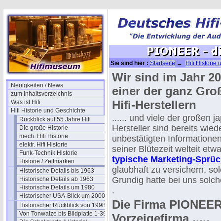
Sie sind hier :
Startseite
→
Hifi Historie
die Werbung
Wir sind im Jahr 
Neuigkeiten / News
einer der ganz Gro
zum Inhaltsverzeichnis
Hifi-Herstellern
Was ist Hifi
Hifi Historie und Geschichte
...... und viele der großen 
Rückblick auf 55 Jahre Hifi
Hersteller sind bereits wi
Die große Historie
mech. Hifi Historie
unbestätigten Informationen
elektr. Hifi Historie
seiner Blütezeit welteit etw
Funk-Technik Historie
typische Marketing-Sprü
Historie / Zeitmarken
glaubhaft zu versichern, so
Historische Details bis 1963
Grundig hatte bei uns solc
Historische Details ab 1963
Historische Details um 1980
.
Historischer USA-Blick um 2000
Die Firma PIONEER 
Historischer Rückblick von 1998
Von Tonwalze bis Bildplatte 1-39
Vorzeigefirma .....