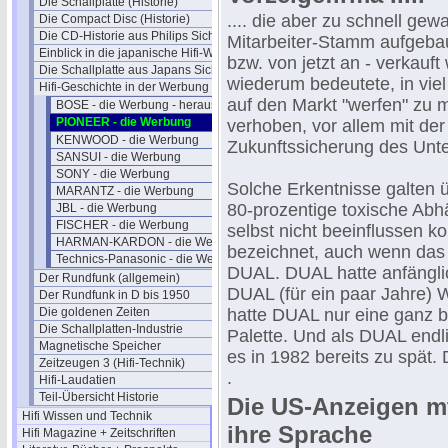
Die Schallplatte (Historie)
.... die aber zu schnell ge
Die Compact Disc (Historie)
Die CD-Historie aus Philips Sicht
Mitarbeiter-Stamm aufgebau
Einblick in die japanische Hifi-Welt
bzw. von jetzt an - verkauf
Die Schallplatte aus Japans Sicht
wiederum bedeutete, in vie
Hifi-Geschichte in der Werbung
auf den Markt "werfen" zu
BOSE - die Werbung - herausragend
PIONEER - die Werbung
verhoben, vor allem mit der
KENWOOD - die Werbung
Zukunftssicherung des Unt
SANSUI - die Werbung
SONY - die Werbung
Solche Erkentnisse galten ü
MARANTZ - die Werbung
80-prozentige toxische Abh
JBL - die Werbung
FISCHER - die Werbung
selbst nicht beeinflussen k
HARMAN-KARDON - die Werbung
bezeichnet, auch wenn das s
Technics-Panasonic - die Werbung
DUAL. DUAL hatte anfänglic
Der Rundfunk (allgemein)
DUAL (für ein paar Jahre) 
Der Rundfunk in D bis 1950
Die goldenen Zeiten
hatte DUAL nur eine ganz b
Die Schallplatten-Industrie
Palette. Und als DUAL endl
Magnetische Speicher
es in 1982 bereits zu spät.
Zeitzeugen 3 (Hifi-Technik)
.
Hifi-Laudatien
Teil-Übersicht Historie
Die US-Anzeigen mt
Hifi Wissen und Technik
ihre Sprache
Hifi Magazine + Zeitschriften