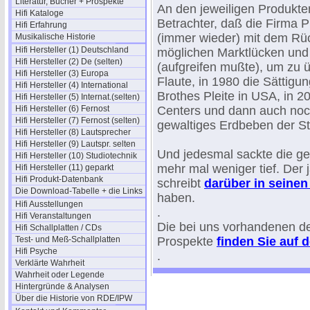
Literatur, Bücher + Prospekte
An den jeweiligen Produkte
Hifi Kataloge
Betrachter, daß die Firma 
Hifi Erfahrung
(immer wieder) mit dem Rüc
Musikalische Historie
Hifi Hersteller (1) Deutschland
möglichen Marktlücken und 
Hifi Hersteller (2) De (selten)
(aufgreifen mußte), um zu 
Hifi Hersteller (3) Europa
Flaute, in 1980 die Sättigu
Hifi Hersteller (4) International
Brothes Pleite in USA, in 
Hifi Hersteller (5) Internat.(selten)
Hifi Hersteller (6) Fernost
Centers und dann auch noc
Hifi Hersteller (7) Fernost (selten)
gewaltiges Erdbeben der St
Hifi Hersteller (8) Lautsprecher
Hifi Hersteller (9) Lautspr. selten
Und jedesmal sackte die ges
Hifi Hersteller (10) Studiotechnik
mehr mal weniger tief. Der
Hifi Hersteller (11) geparkt
Hifi Produkt-Datenbank
schreibt
darüber in seine
Die Download-Tabelle + die Links
haben.
Hifi Ausstellungen
.
Hifi Veranstaltungen
Die bei uns vorhandenen d
Hifi Schallplatten / CDs
Test- und Meß-Schallplatten
Prospekte
finden Sie auf 
Hifi Psyche
.
Verklärte Wahrheit
Wahrheit oder Legende
Hintergründe & Analysen
Über die Historie von RDE/IPW