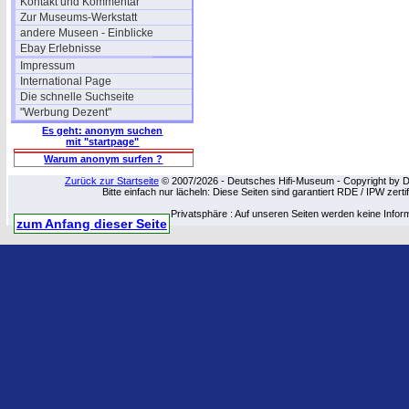
Kontakt und Kommentar
Zur Museums-Werkstatt
andere Museen - Einblicke
Ebay Erlebnisse
Impressum
International Page
Die schnelle Suchseite
"Werbung Dezent"
Es geht: anonym suchen
mit "startpage"
Warum anonym surfen ?
Zurück zur Startseite
© 2007/2026 - Deutsches Hifi-Museum - Copyright by Dip
Bitte einfach nur lächeln: Diese Seiten sind garantiert RDE / IPW zert
Privatsphäre : Auf unseren Seiten werden keine Infor
zum Anfang dieser Seite