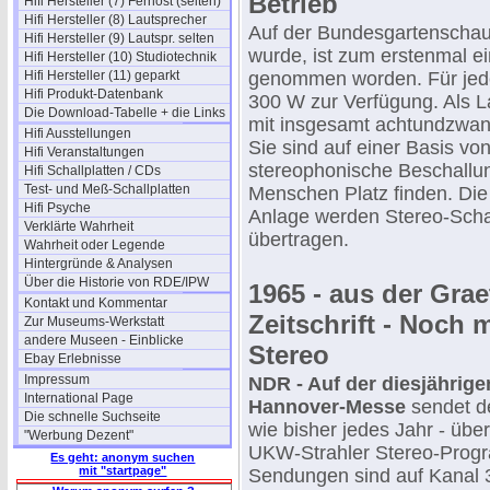
Betrieb
Hifi Hersteller (7) Fernost (selten)
Hifi Hersteller (8) Lautsprecher
Auf der Bundesgartenschau 
Hifi Hersteller (9) Lautspr. selten
wurde, ist zum erstenmal ei
Hifi Hersteller (10) Studiotechnik
Hifi Hersteller (11) geparkt
genommen worden. Für jede
Hifi Produkt-Datenbank
300 W zur Verfügung. Als L
Die Download-Tabelle + die Links
mit insgesamt achtundzwan
Hifi Ausstellungen
Sie sind auf einer Basis vo
Hifi Veranstaltungen
stereophonische Beschallun
Hifi Schallplatten / CDs
Test- und Meß-Schallplatten
Menschen Platz finden. Die 
Hifi Psyche
Anlage werden Stereo-Scha
Verklärte Wahrheit
übertragen.
Wahrheit oder Legende
Hintergründe & Analysen
Über die Historie von RDE/IPW
1965 - aus der Grae
Kontakt und Kommentar
Zeitschrift - Noch 
Zur Museums-Werkstatt
andere Museen - Einblicke
Stereo
Ebay Erlebnisse
Impressum
NDR - Auf der diesjährige
International Page
Hannover-Messe
sendet d
Die schnelle Suchseite
wie bisher jedes Jahr - übe
"Werbung Dezent"
UKW-Strahler Stereo-Prog
Es geht: anonym suchen
mit "startpage"
Sendungen sind auf Kanal 3