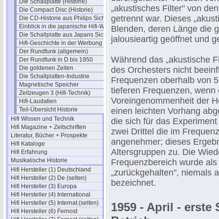
Die Schallplatte (Historie)
„akustisches Filter" von de
Die Compact Disc (Historie)
getrennt war. Dieses „akust
Die CD-Historie aus Philips Sicht
Einblick in die japanische Hifi-Welt
Blenden, deren Länge die
Die Schallplatte aus Japans Sicht
jalousieartig geöffnet und
Hifi-Geschichte in der Werbung
Der Rundfunk (allgemein)
Während das „akustische Fi
Der Rundfunk in D bis 1950
Die goldenen Zeiten
des Orchesters nicht beeinfl
Die Schallplatten-Industrie
Frequenzen oberhalb von 5
Magnetische Speicher
tieferen Frequenzen, wenn
Zeitzeugen 3 (Hifi-Technik)
Voreingenommenheit der Hör
Hifi-Laudatien
Teil-Übersicht Historie
einen leichten Vorhang ab
Hifi Wissen und Technik
die sich für das Experiment
Hifi Magazine + Zeitschriften
zwei Drittel die im Freque
Literatur, Bücher + Prospekte
angenehmer; dieses Ergebnis
Hifi Kataloge
Altersgruppen zu. Die Wied
Hifi Erfahrung
Musikalische Historie
Frequenzbereich wurde als
Hifi Hersteller (1) Deutschland
„zurückgehalten", niemals 
Hifi Hersteller (2) De (selten)
bezeichnet.
Hifi Hersteller (3) Europa
Hifi Hersteller (4) International
Hifi Hersteller (5) Internat.(selten)
1959 - April - erste
Hifi Hersteller (6) Fernost