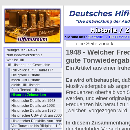
Sie sind hier :
Startseite
→
Hifi Historie
eine Seite zurück
Neuigkeiten / News
1948 - Welcher Freq
zum Inhaltsverzeichnis
gute Tonwiedergab
Was ist Hifi
Hifi Historie und Geschichte
Ein Artikel aus einer frü
Rückblick auf 55 Jahre Hifi
Die große Historie
Es wird oft behauptet,
daß
mech. Hifi Historie
elektr. Hifi Historie
Musikwiedergabe als ange
Funk-Technik Historie
Frequenzen oberhalb von 5
Historie / Zeitmarken
werden, und einer original
Historische Details bis 1963
Frequenzen bis herauf zu 12
Historische Details ab 1963
„weicher" vorgezogen wird.
Historische Details um 1980
Historischer USA-Blick um 2000
Historischer Rückblick von 1998
In diesem Zusammenhan
Von Tonwalze bis Bildplatte 1-39
durchgeführter Versuch von