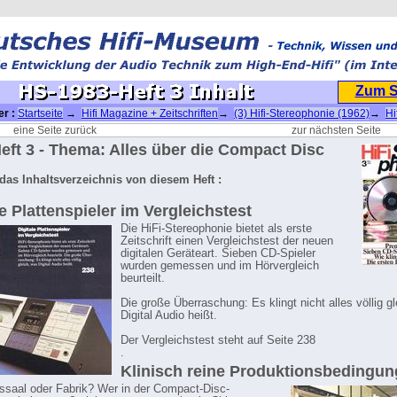
Zum 
er :
Startseite
→
Hifi Magazine + Zeitschriften
→
(3) Hifi-Stereophonie (1962)
→
Hi
ie 1983 (CD)
→ HS-1983-Heft 3 Inhalt
eine Seite zurück
zur nächsten Seite
eft 3 - Thema: Alles über die Compact Disc
das Inhaltsverzeichnis von diesem Heft :
le Plattenspieler im Vergleichstest
Die HiFi-Stereophonie bietet als erste
Zeitschrift einen Vergleichstest der neuen
digitalen Geräteart. Sieben CD-Spieler
wurden gemessen und im Hörvergleich
beurteilt.
Die große Überraschung: Es klingt nicht alles völlig g
Digital Audio heißt.
Der Vergleichstest steht auf Seite 238
.
Klinisch reine Produktionsbedingu
ssaal oder Fabrik? Wer in der Compact-Disc-