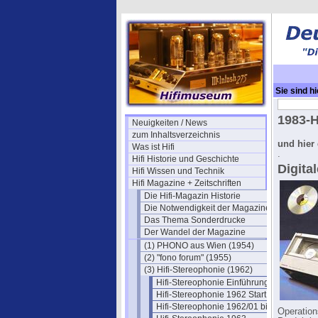
Sie sind hi
Stereophon
1983-H
Neuigkeiten / News
zum Inhaltsverzeichnis
und hier 
Was ist Hifi
.
Hifi Historie und Geschichte
Digita
Hifi Wissen und Technik
Hifi Magazine + Zeitschriften
Die Hifi-Magazin Historie
Die Notwendigkeit der Magazine
Das Thema Sonderdrucke
Der Wandel der Magazine
(1) PHONO aus Wien (1954)
(2) "fono forum" (1955)
(3) Hifi-Stereophonie (1962)
Hifi-Stereophonie Einführung
Hifi-Stereophonie 1962 Start
Hifi-Stereophonie 1962/01 bis 12
Operation