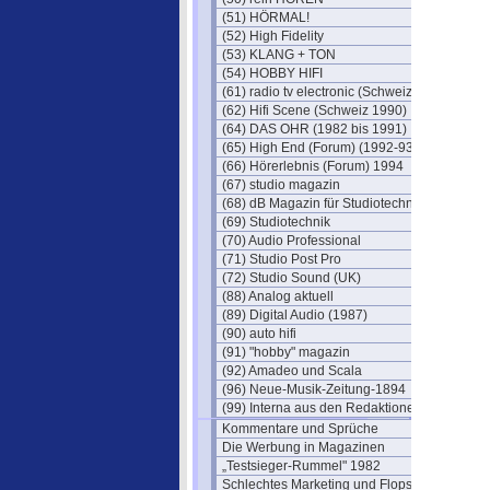
(51) HÖRMAL!
(52) High Fidelity
(53) KLANG + TON
(54) HOBBY HIFI
(61) radio tv electronic (Schweiz)
(62) Hifi Scene (Schweiz 1990)
(64) DAS OHR (1982 bis 1991)
(65) High End (Forum) (1992-93)
(66) Hörerlebnis (Forum) 1994
(67) studio magazin
(68) dB Magazin für Studiotechnik
(69) Studiotechnik
(70) Audio Professional
(71) Studio Post Pro
(72) Studio Sound (UK)
(88) Analog aktuell
(89) Digital Audio (1987)
(90) auto hifi
(91) "hobby" magazin
(92) Amadeo und Scala
(96) Neue-Musik-Zeitung-1894
(99) Interna aus den Redaktionen
Kommentare und Sprüche
Die Werbung in Magazinen
„Testsieger-Rummel" 1982
Schlechtes Marketing und Flops