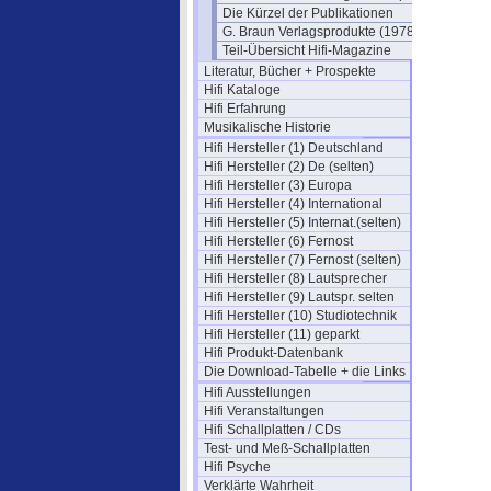
Die Kürzel der Publikationen
G. Braun Verlagsprodukte (1978)
Teil-Übersicht Hifi-Magazine
Literatur, Bücher + Prospekte
Hifi Kataloge
Hifi Erfahrung
Musikalische Historie
Hifi Hersteller (1) Deutschland
Hifi Hersteller (2) De (selten)
Hifi Hersteller (3) Europa
Hifi Hersteller (4) International
Hifi Hersteller (5) Internat.(selten)
Hifi Hersteller (6) Fernost
Hifi Hersteller (7) Fernost (selten)
Hifi Hersteller (8) Lautsprecher
Hifi Hersteller (9) Lautspr. selten
Hifi Hersteller (10) Studiotechnik
Hifi Hersteller (11) geparkt
Hifi Produkt-Datenbank
Die Download-Tabelle + die Links
Hifi Ausstellungen
Hifi Veranstaltungen
Hifi Schallplatten / CDs
Test- und Meß-Schallplatten
Hifi Psyche
Verklärte Wahrheit