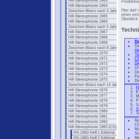
Hifi-Stereophonie 1963
Produktio
Hifi-Stereophonie 1964
Hier darf
Zwischen-Bilanz nach 3 Jahren
einen ext
Hifi-Stereophonie 1965
Überblick
Hifi-Stereophonie 1966
Zwischen-Bilanz nach 5 Jahren
Techn
Hifi-Stereophonie 1967
.
Hifi-Stereophonie 1968
Da
Hifi-Stereophonie 1969
Da
Zwischen-Bilanz nach 8 Jahren
He
Hifi-Stereophonie 1970
Te
Hifi-Stereophonie 1971
CD
Di
Hifi-Stereophonie 1972
Un
Hifi-Stereophonie 1973
Da
Hifi-Stereophonie 1974
Fe
Hifi-Stereophonie 1975
Di
Zwischen-Bilanz nach 14 Jahren
H
Hifi-Stereophonie 1976
K
Hifi-Stereophonie 1977
M
Hifi-Stereophonie 1978
P
S
Hifi-Stereophonie 1979
S
Hifi-Stereophonie 1980
T
Hifi-Stereophonie 1981
Re
Hifi-Stereophonie 1982
CD
Hifi-Stereophonie 1983 (CD)
Ma
HS-1983-Heft 1 Editorial
St
HS-1983-Heft 2 Editorial
Me