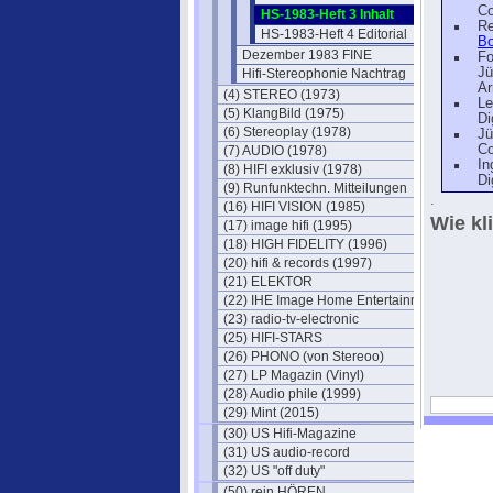
Co
HS-1983-Heft 3 Inhalt
Re
HS-1983-Heft 4 Editorial
Bo
Dezember 1983 FINE
F
Jü
Hifi-Stereophonie Nachtrag
Ar
(4) STEREO (1973)
Le
(5) KlangBild (1975)
Di
(6) Stereoplay (1978)
Jü
Co
(7) AUDIO (1978)
In
(8) HIFI exklusiv (1978)
Di
(9) Runfunktechn. Mitteilungen
.
(16) HIFI VISION (1985)
Wie kl
(17) image hifi (1995)
(18) HIGH FIDELITY (1996)
(20) hifi & records (1997)
(21) ELEKTOR
(22) IHE Image Home Entertainment
(23) radio-tv-electronic
(25) HIFI-STARS
(26) PHONO (von Stereoo)
(27) LP Magazin (Vinyl)
(28) Audio phile (1999)
(29) Mint (2015)
(30) US Hifi-Magazine
(31) US audio-record
(32) US "off duty"
(50) rein HÖREN