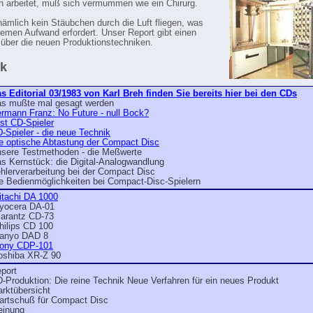
n arbeitet, muß sich vermummen wie ein Chirurg.
 nämlich kein Stäubchen durch die Luft fliegen, was
remen Aufwand erfordert. Unser Report gibt einen
 über die neuen Produktionstechniken.
ik
s Editorial 03/1983 von Karl Breh finden Sie bereits hier bei den CDs
s mußte mal gesagt werden
rmann Franz: No Future - null Bock?
st CD-Spieler
-Spieler - die neue Technik
e optische Abtastung der Compact Disc
sere Testmethoden - die Meßwerte
s Kernstück: die Digital-Analogwandlung
hlerverarbeitung bei der Compact Disc
e Bedienmöglichkeiten bei Compact-Disc-Spielern
itachi DA 1000
yocera DA-01
arantz CD-73
hilips CD 100
anyo DAD 8
ony CDP-101
oshiba XR-Z 90
port
-Produktion: Die reine Technik Neue Verfahren für ein neues Produkt
rktübersicht
artschuß für Compact Disc
inung