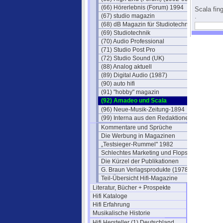
(66) Hörerlebnis (Forum) 1994
Scala fin
(67) studio magazin
.
(68) dB Magazin für Studiotechnik
(69) Studiotechnik
(70) Audio Professional
(71) Studio Post Pro
(72) Studio Sound (UK)
(88) Analog aktuell
(89) Digital Audio (1987)
(90) auto hifi
(91) "hobby" magazin
(92) Amadeo und Scala
(96) Neue-Musik-Zeitung-1894
(99) Interna aus den Redaktionen
Kommentare und Sprüche
Die Werbung in Magazinen
„Testsieger-Rummel" 1982
Schlechtes Marketing und Flops
Die Kürzel der Publikationen
G. Braun Verlagsprodukte (1978)
Teil-Übersicht Hifi-Magazine
Literatur, Bücher + Prospekte
Hifi Kataloge
Hifi Erfahrung
Musikalische Historie
Hifi Hersteller (1) Deutschland