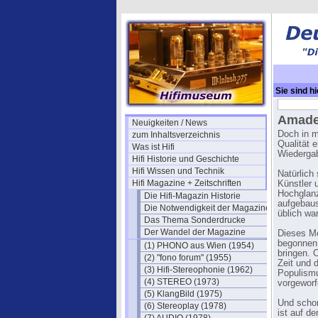
Sie sind hi
Amade
Neuigkeiten / News
Doch in m
zum Inhaltsverzeichnis
Qualität e
Was ist Hifi
Wiederga
Hifi Historie und Geschichte
Hifi Wissen und Technik
Natürlich
Hifi Magazine + Zeitschriften
Künstler 
Hochglanz
Die Hifi-Magazin Historie
aufgebaus
Die Notwendigkeit der Magazine
üblich war
Das Thema Sonderdrucke
Der Wandel der Magazine
Dieses Me
begonnen 
(1) PHONO aus Wien (1954)
bringen. 
(2) "fono forum" (1955)
Zeit und 
(3) Hifi-Stereophonie (1962)
Populismu
(4) STEREO (1973)
vorgeworf
(5) KlangBild (1975)
Und scho
(6) Stereoplay (1978)
ist auf de