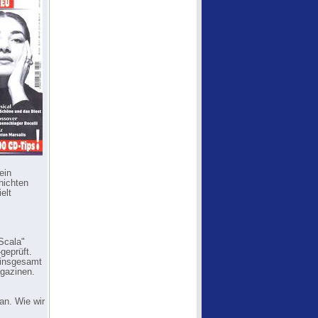
ein
hichten
elt
Scala"
geprüft.
n insgesamt
gazinen.
an. Wie wir