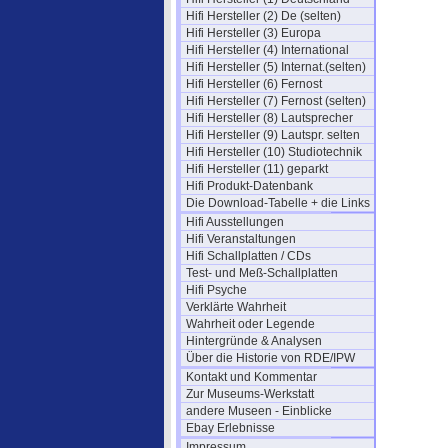
Hifi Hersteller (2) De (selten)
Hifi Hersteller (3) Europa
Hifi Hersteller (4) International
Hifi Hersteller (5) Internat.(selten)
Hifi Hersteller (6) Fernost
Hifi Hersteller (7) Fernost (selten)
Hifi Hersteller (8) Lautsprecher
Hifi Hersteller (9) Lautspr. selten
Hifi Hersteller (10) Studiotechnik
Hifi Hersteller (11) geparkt
Hifi Produkt-Datenbank
Die Download-Tabelle + die Links
Hifi Ausstellungen
Hifi Veranstaltungen
Hifi Schallplatten / CDs
Test- und Meß-Schallplatten
Hifi Psyche
Verklärte Wahrheit
Wahrheit oder Legende
Hintergründe & Analysen
Über die Historie von RDE/IPW
Kontakt und Kommentar
Zur Museums-Werkstatt
andere Museen - Einblicke
Ebay Erlebnisse
Impressum