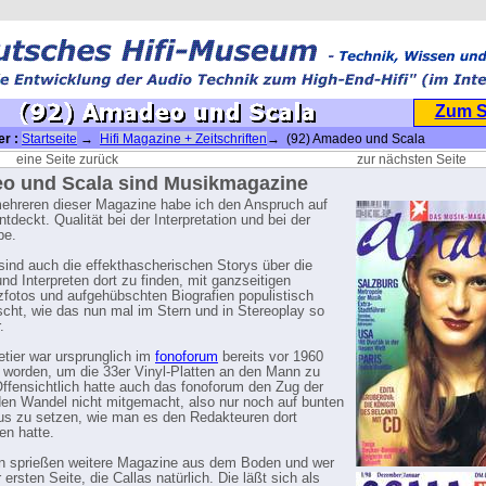
Zum 
er :
Startseite
→
Hifi Magazine + Zeitschriften
→ (92) Amadeo und Scala
eine Seite zurück
zur nächsten Seite
o und Scala sind Musikmagazine
ehreren dieser Magazine habe ich den Anspruch auf
ntdeckt. Qualität bei der Interpretation und bei der
be.
 sind auch die effekthascherischen Storys über die
und Interpreten dort zu finden, mit ganzseitigen
fotos und aufgehübschten Biografien populistisch
cht, wie das nun mal im Stern und in Stereoplay so
.
tier war ursprunglich im
fonoforum
bereits vor 1960
worden, um die 33er Vinyl-Platten an den Mann zu
Offensichtlich hatte auch das fonoforum den Zug der
den Wandel nicht mitgemacht, also nur noch auf bunten
s zu setzen, wie man es den Redakteuren dort
en hatte.
n sprießen weitere Magazine aus dem Boden und wer
r ersten Seite, die Callas natürlich. Die läßt sich als