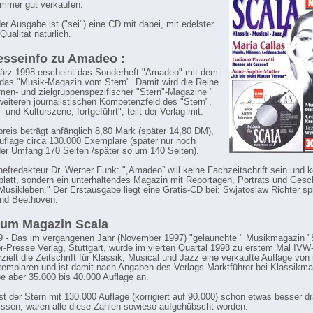
mmer gut verkaufen.
er Ausgabe ist ("sei") eine CD mit dabei, mit edelster
ualität natürlich.
esseinfo zu Amadeo :
ärz 1998 erscheint das Sonderheft "Amadeo" mit dem
l das "Musik-Magazin vom Stern". Damit wird die Reihe
men- und zielgruppenspezifischer "Stern"-Magazine "
weiteren journalistischen Kompetenzfeld des "Stern",
 und Kulturszene, fortgeführt", teilt der Verlag mit.
reis beträgt anfänglich 8,80 Mark (später 14,80 DM),
auflage circa 130.000 Exemplare (später nur noch
der Umfang 170 Seiten /später so um 140 Seiten).
hefredakteur Dr. Werner Funk: ",Amadeo” will keine Fachzeitschrift sein und k
latt, sondern ein unterhaltendes Magazin mit Reportagen, Porträts und Gesc
usikleben." Der Erstausgabe liegt eine Gratis-CD bei: Swjatoslaw Richter spi
nd Beethoven.
zum Magazin Scala
 - Das im vergangenen Jahr (November 1997) "gelaunchte " Musikmagazin "
-Presse Verlag, Stuttgart, wurde im vierten Quartal 1998 zu erstem Mal IVW-
zielt die Zeitschrift für Klassik, Musical und Jazz eine verkaufte Auflage vo
emplaren und ist damit nach Angaben des Verlags Marktführer bei Klassikma
e aber 35.000 bis 40.000 Auflage an.
st der Stern mit 130.000 Auflage (korrigiert auf 90.000) schon etwas besser dr
issen, waren alle diese Zahlen sowieso aufgehübscht worden.