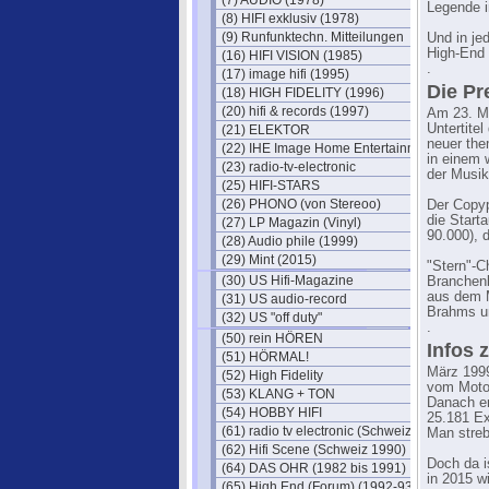
(7) AUDIO (1978)
Legende i
(8) HIFI exklusiv (1978)
(9) Runfunktechn. Mitteilungen
Und in jed
High-End Q
(16) HIFI VISION (1985)
.
(17) image hifi (1995)
Die Pr
(18) HIGH FIDELITY (1996)
(20) hifi & records (1997)
Am 23. M
Untertite
(21) ELEKTOR
neuer the
(22) IHE Image Home Entertainment
in einem 
(23) radio-tv-electronic
der Musik-
(25) HIFI-STARS
(26) PHONO (von Stereoo)
Der Copyp
die Start
(27) LP Magazin (Vinyl)
90.000), 
(28) Audio phile (1999)
(29) Mint (2015)
"Stern"-C
(30) US Hifi-Magazine
Branchenb
aus dem M
(31) US audio-record
Brahms u
(32) US "off duty"
.
(50) rein HÖREN
Infos 
(51) HÖRMAL!
März 1999
(52) High Fidelity
vom Motor
(53) KLANG + TON
Danach er
(54) HOBBY HIFI
25.181 Ex
(61) radio tv electronic (Schweiz)
Man streb
(62) Hifi Scene (Schweiz 1990)
Doch da i
(64) DAS OHR (1982 bis 1991)
in 2015 w
(65) High End (Forum) (1992-93)