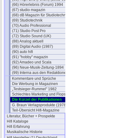
(66) Hörerlebnis (Forum) 1994
(67) studio magazin
(68) dB Magazin für Studiotechnik
(69) Studiotechnik
(70) Audio Professional
(71) Studio Post Pro
(72) Studio Sound (UK)
(88) Analog aktuell
(89) Digital Audio (1987)
(90) auto hifi
(91) "hobby" magazin
(92) Amadeo und Scala
(96) Neue-Musik-Zeitung-1894
(99) Interna aus den Redaktionen
Kommentare und Sprüche
Die Werbung in Magazinen
„Testsieger-Rummel" 1982
Schlechtes Marketing und Flops
Die Kürzel der Publikationen
G. Braun Verlagsprodukte (1978)
Teil-Übersicht Hifi-Magazine
Literatur, Bücher + Prospekte
Hifi Kataloge
Hifi Erfahrung
Musikalische Historie
Hifi Hersteller (1) Deutschland