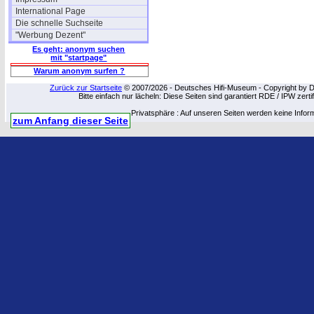
International Page
Die schnelle Suchseite
"Werbung Dezent"
Es geht: anonym suchen
mit "startpage"
Warum anonym surfen ?
Zurück zur Startseite
© 2007/2026 - Deutsches Hifi-Museum - Copyright by Dip
Bitte einfach nur lächeln: Diese Seiten sind garantiert RDE / IPW zert
Privatsphäre : Auf unseren Seiten werden keine Infor
zum Anfang dieser Seite