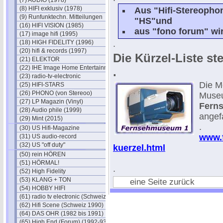
(7) AUDIO (1978)
(8) HIFI exklusiv (1978)
Aus "Hifi-Stereophon
(9) Runfunktechn. Mitteilungen
"HS"und
(16) HIFI VISION (1985)
aus "fono forum" wi
(17) image hifi (1995)
(18) HIGH FIDELITY (1996)
.
(20) hifi & records (1997)
Die Kürzel-Liste s
(21) ELEKTOR
(22) IHE Image Home Entertainment
.
(23) radio-tv-electronic
Die Me
(25) HIFI-STARS
(26) PHONO (von Stereoo)
Museu
(27) LP Magazin (Vinyl)
Fern
(28) Audio phile (1999)
angef
(29) Mint (2015)
.
(30) US Hifi-Magazine
www.f
(31) US audio-record
(32) US "off duty"
kuerzel.html
(50) rein HÖREN
(51) HÖRMAL!
.
(52) High Fidelity
(53) KLANG + TON
eine Seite zurück
(54) HOBBY HIFI
(61) radio tv electronic (Schweiz)
(62) Hifi Scene (Schweiz 1990)
(64) DAS OHR (1982 bis 1991)
(65) High End (Forum) (1992-93)