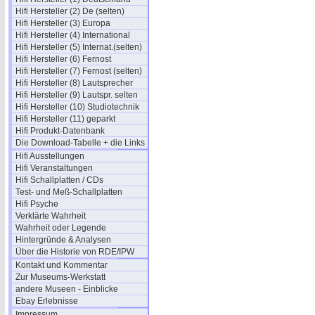
Hifi Hersteller (2) De (selten)
Hifi Hersteller (3) Europa
Hifi Hersteller (4) International
Hifi Hersteller (5) Internat.(selten)
Hifi Hersteller (6) Fernost
Hifi Hersteller (7) Fernost (selten)
Hifi Hersteller (8) Lautsprecher
Hifi Hersteller (9) Lautspr. selten
Hifi Hersteller (10) Studiotechnik
Hifi Hersteller (11) geparkt
Hifi Produkt-Datenbank
Die Download-Tabelle + die Links
Hifi Ausstellungen
Hifi Veranstaltungen
Hifi Schallplatten / CDs
Test- und Meß-Schallplatten
Hifi Psyche
Verklärte Wahrheit
Wahrheit oder Legende
Hintergründe & Analysen
Über die Historie von RDE/IPW
Kontakt und Kommentar
Zur Museums-Werkstatt
andere Museen - Einblicke
Ebay Erlebnisse
Impressum