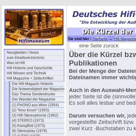
Sie sind hier :
Startseite
→
Hifi Magazine
eine Seite zurück
Neuigkeiten / News
Über die Kürzel bz
zum Inhaltsverzeichnis
Publikationen
Was ist Hifi
Hifi Historie und Geschichte
Bei der Menge der Dateie
Hifi Wissen und Technik
Dateinamen immer wichti
Hifi Magazine + Zeitschriften
Die Hifi-Magazin Historie
Die Notwendigkeit der Magazine
Auch in den Auswahl-Menü
Das Thema Sonderdrucke
jeder Seite ist die (sinnvol
Der Wandel der Magazine
Es soll alles lesbar und bed
(1) PHONO aus Wien (1954)
(2) "fono forum" (1955)
Darum versuchen wir,
jede
(3) Hifi-Stereophonie (1962)
(4) STEREO (1973)
vorgestellte Zeitschrift bzw
(5) KlangBild (1975)
zwei Kurz -Buchstaben zu kl
(6) Stereoplay (1978)
.