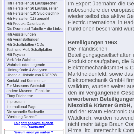
Im Export übernahm die Ges
Hifi Hersteller (8) Lautsprecher
Hifi Hersteller (9) Lautspr. selten
insbesondere der europäisc
Hifi Hersteller (10) Studiotechnik
wieder selbst das aktive Ge
Hifi Hersteller (11) geparkt
Electric International in B
Hifi Produkt-Datenbank
Funktionen beschränkt wur
Die Download-Tabelle + die Links
Hifi Ausstellungen
Hifi Veranstaltungen
Beteiligungen
1963
Hifi Schallplatten / CDs
Die inländischen
Test- und Meß-Schallplatten
Beteiligungsgesellschaften 
Hifi Psyche
Verklärte Wahrheit
Produktionsaufgaben, die 
Wahrheit oder Legende
ElektromechanikGmbH & C
Hintergründe & Analysen
Marktheidenfeld, sowie das j
Über die Historie von RDE/IPW
Elektromechanik GmbH fir
Kontakt und Kommentar
Walldürn, wurden weiter au
Zur Museums-Werkstatt
andere Museen - Einblicke
den
im vergangenen Gesc
Ebay Erlebnisse
erworbenen Beteiligungen
Impressum
Niezoldi& Krämer GmbH,
International Page
und der Braun Electronic 
Die schnelle Suchseite
"Werbung Dezent"
Waldkirch, wurden notwendi
Es geht: anonym suchen
nicht mehr tätige Braun C
mit "startpage"
Firma -itc- Intertechnik 
Warum anonym surfen ?