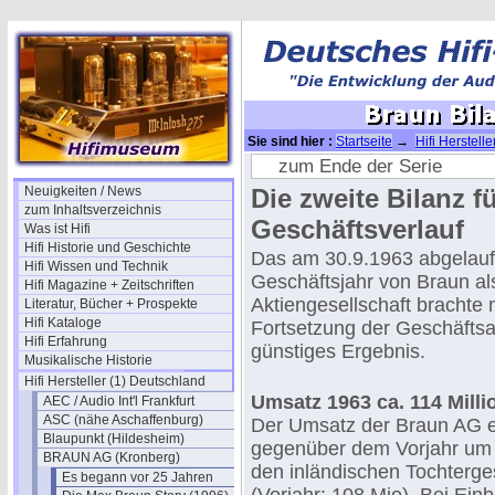
Sie sind hier :
Startseite
→
Hifi Herstell
Historie
→
Braun intern II (Bilanzen)
→ Bra
zum Ende der Serie
Neuigkeiten / News
Die zweite Bilanz 
zum Inhaltsverzeichnis
Geschäftsverlauf
Was ist Hifi
Hifi Historie und Geschichte
Das am 30.9.1963 abgelauf
Hifi Wissen und Technik
Geschäftsjahr von Braun al
Hifi Magazine + Zeitschriften
Aktiengesellschaft brachte m
Literatur, Bücher + Prospekte
Hifi Kataloge
Fortsetzung der Geschäfts
Hifi Erfahrung
günstiges Ergebnis.
Musikalische Historie
Hifi Hersteller (1) Deutschland
Umsatz 1963 ca. 114 Mill
AEC / Audio Int'l Frankfurt
ASC (nähe Aschaffenburg)
Der Umsatz der Braun AG e
Blaupunkt (Hildesheim)
gegenüber dem Vorjahr um 
BRAUN AG (Kronberg)
den inländischen Tochterge
Es begann vor 25 Jahren