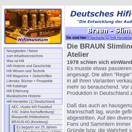
Sie sind hier :
Startseite
→
Hifi Herstell
(1978)
Die BRAUN Slimli
Neuigkeiten / News
Atelier
zum Inhaltsverzeichnis
Was ist Hifi
1978 schien sich einWand
Hifi Historie und Geschichte
Es musste etwas passieren
Hifi Wissen und Technik
angesagt. Die alten "Regie
Hifi Magazine + Zeitschriften
in all ihren Varianten verkau
Literatur, Bücher + Prospekte
Hifi Kataloge
mehr so berauschend. Vor a
Hifi Erfahrung
Produktion in Deutschland 
Musikalische Historie
Hifi Hersteller (1) Deutschland
Daß das auch an hausgema
AEC / Audio Int'l Frankfurt
Mannschaft lag, wurde gefli
ASC (nähe Aschaffenburg)
Blaupunkt (Hildesheim)
abgestritten. Auf den div
BRAUN AG (Kronberg)
Fans und Sammlern immer no
Es begann vor 25 Jahren
Gründe bzw. die Wahrheit s