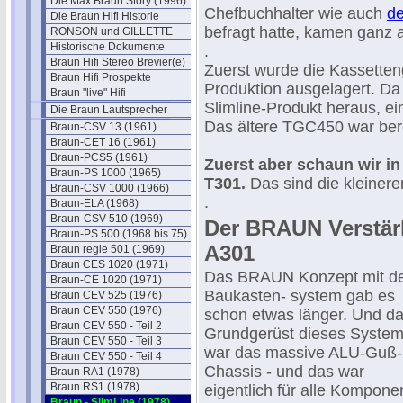
Die Max Braun Story (1996)
Chefbuchhalter wie auch
de
Die Braun Hifi Historie
befragt hatte, kamen ganz 
RONSON und GILLETTE
Historische Dokumente
.
Braun Hifi Stereo Brevier(e)
Zuerst wurde die Kassetten
Braun Hifi Prospekte
Produktion ausgelagert. D
Braun "live" Hifi
Slimline-Produkt heraus, ei
Die Braun Lautsprecher
Das ältere TGC450 war bere
Braun-CSV 13 (1961)
Braun-CET 16 (1961)
Braun-PCS5 (1961)
Zuerst aber schaun wir i
Braun-PS 1000 (1965)
T301.
Das sind die kleiner
Braun-CSV 1000 (1966)
.
Braun-ELA (1968)
Braun-CSV 510 (1969)
Der BRAUN Verstär
Braun-PS 500 (1968 bis 75)
A301
Braun regie 501 (1969)
Braun CES 1020 (1971)
Das BRAUN Konzept mit d
Braun-CE 1020 (1971)
Baukasten- system gab es
Braun CEV 525 (1976)
Braun CEV 550 (1976)
schon etwas länger. Und d
Braun CEV 550 - Teil 2
Grundgerüst dieses Syste
Braun CEV 550 - Teil 3
war das massive ALU-Guß-
Braun CEV 550 - Teil 4
Chassis - und das war
Braun RA1 (1978)
Braun RS1 (1978)
eigentlich für alle Kompone
Braun - SlimLine (1978)