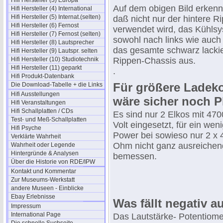
Hifi Hersteller (3) Europa
Auf dem obigen Bild erken
Hifi Hersteller (4) International
Hifi Hersteller (5) Internat.(selten)
daß nicht nur der hintere R
Hifi Hersteller (6) Fernost
verwendet wird, das Kühlsy
Hifi Hersteller (7) Fernost (selten)
sowohl nach links wie auch
Hifi Hersteller (8) Lautsprecher
das gesamte schwarz lacki
Hifi Hersteller (9) Lautspr. selten
Hifi Hersteller (10) Studiotechnik
Rippen-Chassis aus.
Hifi Hersteller (11) geparkt
.
Hifi Produkt-Datenbank
Für größere Ladek
Die Download-Tabelle + die Links
Hifi Ausstellungen
wäre sicher noch P
Hifi Veranstaltungen
Hifi Schallplatten / CDs
Es sind nur 2 Elkos mit 470
Test- und Meß-Schallplatten
Volt eingesetzt, für ein wen
Hifi Psyche
Power bei sowieso nur 2 x 
Verklärte Wahrheit
Ohm nicht ganz ausreichen
Wahrheit oder Legende
Hintergründe & Analysen
bemessen.
Über die Historie von RDE/IPW
Kontakt und Kommentar
Zur Museums-Werkstatt
andere Museen - Einblicke
Ebay Erlebnisse
Was fällt negativ au
Impressum
International Page
Das Lautstärke- Potentiomet