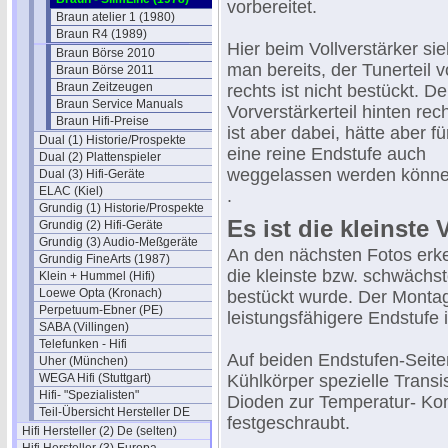
vorbereitet.
Braun atelier 1 (1980)
Braun R4 (1989)
Hier beim Vollverstärker sie
Braun Börse 2010
man bereits, der Tunerteil 
Braun Börse 2011
Braun Zeitzeugen
rechts ist nicht bestückt. De
Braun Service Manuals
Vorverstärkerteil hinten rec
Braun Hifi-Preise
ist aber dabei, hätte aber fü
Dual (1) Historie/Prospekte
eine reine Endstufe auch
Dual (2) Plattenspieler
weggelassen werden könne
Dual (3) Hifi-Geräte
ELAC (Kiel)
.
Grundig (1) Historie/Prospekte
Es ist die kleinste 
Grundig (2) Hifi-Geräte
Grundig (3) Audio-Meßgeräte
An den nächsten Fotos erk
Grundig FineArts (1987)
die kleinste bzw. schwächs
Klein + Hummel (Hifi)
Loewe Opta (Kronach)
bestückt wurde. Der Montag
Perpetuum-Ebner (PE)
leistungsfähigere Endstufe 
SABA (Villingen)
Telefunken - Hifi
Auf beiden Endstufen-Seite
Uher (München)
WEGA Hifi (Stuttgart)
Kühlkörper spezielle Transi
Hifi- "Spezialisten"
Dioden zur Temperatur- Ko
Teil-Übersicht Hersteller DE
festgeschraubt.
Hifi Hersteller (2) De (selten)