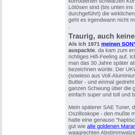
korrodierten schwarzen Kon
Lötösen sind (bis unten in
durchgeführt) die wirkliche
geht es irgendwann nicht m
.
Traurig, auch keine
Als ich 1971
meinen SON
auspackte
, da kam zum er
richtiges Hifi-Feeling auf. I
man das 30 Jahre später al
bezeichnen würde. Der U
(sowieso aus Voll-Aluminiu
Butter - und einmal gedreht 
ganzen Schwung über die g
einfach super und toll und 
Mein späterer SAE Tuner, d
Oszilloskope - den mußte m
hatte eine genauso "haptis
gut wie
alle goldenen Mara
waagrechten Abstimmwalze 