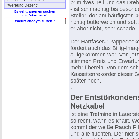
Die schnelle Suchseite
primitives Teil und das Dreh
"Werbung Dezent"
- ist schmächtig bis besonde
Es geht: anonym suchen
Steller, der am häufigsten be
mit "startpage"
richtig butterweich und soft
Warum anonym surfen ?
er aber nicht, sehr schade.
Der Hartfaser- "Pappedecke
fördert auch das Billig-Imag
aufgekommen war. Von jetzt
stimmen Preis und Erwartun
mehr überein. Von dem sc
Kassettenrekorder dieser Se
später noch.
.
Der Entstörkonden
Netzkabel
ist eine Tretmine in Lauerst
so recht, wann es knallt. We
kommt der weiße Rauch-Pil
und alle flüchten. Der hier s