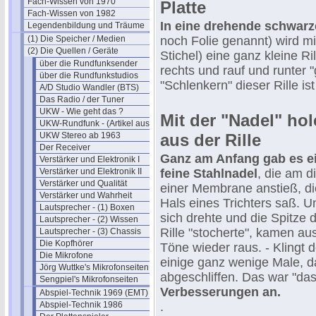
Fach-Wissen von 1970
Platte
Fach-Wissen von 1982
In eine drehende schwarz
Legendenbildung und Träume
(1) Die Speicher / Medien
noch Folie genannt) wird m
(2) Die Quellen / Geräte
Stichel) eine ganz kleine Ri
über die Rundfunksender
rechts und rauf und runter "
über die Rundfunkstudios
"Schlenkern" dieser Rille is
A/D Studio Wandler (BTS)
Das Radio / der Tuner
UKW - Wie geht das ?
Mit der "Nadel" ho
UKW-Rundfunk - (Artikel aus 1950)
UKW Stereo ab 1963
aus der Rille
Der Receiver
Ganz am Anfang gab es e
Verstärker und Elektronik I
Verstärker und Elektronik II
feine Stahlnadel
, die am 
Verstärker und Qualität
einer Membrane anstieß, di
Verstärker und Wahrheit
Hals eines Trichters saß. U
Lautsprecher - (1) Boxen
sich drehte und die Spitze 
Lautsprecher - (2) Wissen
Rille "stocherte", kamen au
Lautsprecher - (3) Chassis
Die Kopfhörer
Töne wieder raus. - Klingt 
Die Mikrofone
einige ganz wenige Male, d
Jörg Wuttke's Mikrofonseiten
abgeschliffen. Das war "da
Sengpiel's Mikrofonseiten
Verbesserungen an.
Abspiel-Technik 1969 (EMT)
Abspiel-Technik 1986
.