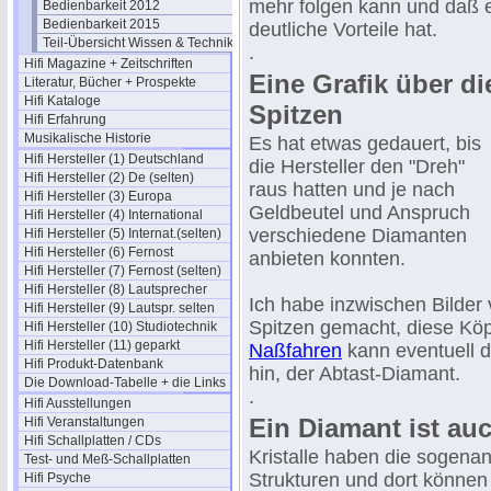
mehr folgen kann und daß e
Bedienbarkeit 2012
Bedienbarkeit 2015
deutliche Vorteile hat.
Teil-Übersicht Wissen & Technik
.
Hifi Magazine + Zeitschriften
Eine Grafik über d
Literatur, Bücher + Prospekte
Hifi Kataloge
Spitzen
Hifi Erfahrung
Musikalische Historie
Es hat etwas gedauert, bis
Hifi Hersteller (1) Deutschland
die Hersteller den "Dreh"
Hifi Hersteller (2) De (selten)
raus hatten und je nach
Hifi Hersteller (3) Europa
Geldbeutel und Anspruch
Hifi Hersteller (4) International
verschiedene Diamanten
Hifi Hersteller (5) Internat.(selten)
Hifi Hersteller (6) Fernost
anbieten konnten.
Hifi Hersteller (7) Fernost (selten)
Hifi Hersteller (8) Lautsprecher
Ich habe inzwischen Bilder 
Hifi Hersteller (9) Lautspr. selten
Spitzen gemacht, diese Kö
Hifi Hersteller (10) Studiotechnik
Hifi Hersteller (11) geparkt
Naßfahren
kann eventuell d
Hifi Produkt-Datenbank
hin, der Abtast-Diamant.
Die Download-Tabelle + die Links
.
Hifi Ausstellungen
Ein Diamant ist auc
Hifi Veranstaltungen
Hifi Schallplatten / CDs
Kristalle haben die sogenan
Test- und Meß-Schallplatten
Strukturen und dort können
Hifi Psyche