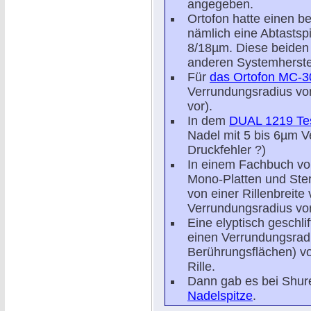
angegeben.
Ortofon hatte einen b
nämlich eine Abtastsp
8/18µm. Diese beiden 
anderen Systemherstel
Für
das Ortofon MC-3
Verrundungsradius vo
vor).
In dem
DUAL 1219 Te
Nadel mit 5 bis 6µm 
Druckfehler ?)
In einem Fachbuch vo
Mono-Platten und Stere
von einer Rillenbreit
Verrundungsradius v
Eine elyptisch geschli
einen Verrundungsradi
Berührungsflächen) v
Rille.
Dann gab es bei Shur
Nadelspitze
.