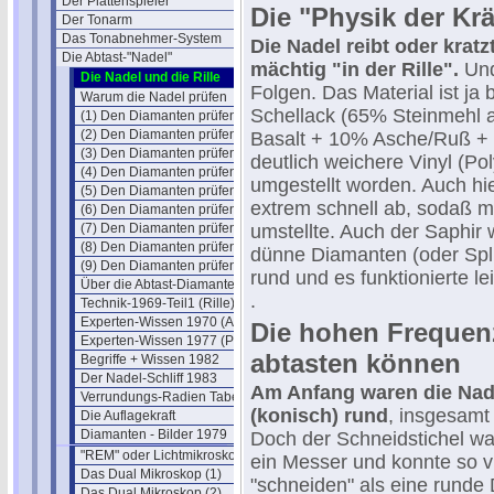
Der Plattenspieler
Die "Physik der Krä
Der Tonarm
Das Tonabnehmer-System
Die Nadel reibt oder krat
Die Abtast-"Nadel"
mächtig "in der Rille".
Und
Die Nadel und die Rille
Folgen. Das Material ist ja 
Warum die Nadel prüfen
Schellack (65% Steinmehl a
(1) Den Diamanten prüfen
(2) Den Diamanten prüfen
Basalt + 10% Asche/Ruß + 
(3) Den Diamanten prüfen
deutlich weichere Vinyl (Pol
(4) Den Diamanten prüfen
umgestellt worden. Auch hie
(5) Den Diamanten prüfen
extrem schnell ab, sodaß m
(6) Den Diamanten prüfen
(7) Den Diamanten prüfen
umstellte. Auch der Saphir 
(8) Den Diamanten prüfen
dünne Diamanten (oder Spli
(9) Den Diamanten prüfen
rund und es funktionierte l
Über die Abtast-Diamanten
.
Technik-1969-Teil1 (Rille)
Experten-Wissen 1970 (AES)
Die hohen Frequen
Experten-Wissen 1977 (Paroc)
abtasten können
Begriffe + Wissen 1982
Der Nadel-Schliff 1983
Am Anfang waren die Nad
Verrundungs-Radien Tabelle
(konisch) rund
, insgesamt 
Die Auflagekraft
Diamanten - Bilder 1979
Doch der Schneidstichel wa
"REM" oder Lichtmikroskop ?
ein Messer und konnte so v
Das Dual Mikroskop (1)
"schneiden" als eine runde
Das Dual Mikroskop (2)