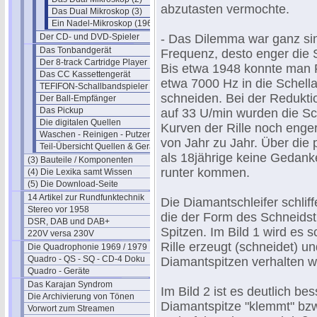
abzutasten vermochte.
Das Dual Mikroskop (3)
Ein Nadel-Mikroskop (1960)
Der CD- und DVD-Spieler
- Das Dilemma war ganz sim
Das Tonbandgerät
Frequenz, desto enger die S
Der 8-track Cartridge Player
Bis etwa 1948 konnte man 
Das CC Kassettengerät
etwa 7000 Hz in die Schella
TEFIFON-Schallbandspieler (1950)
schneiden. Bei der Redukti
Der Ball-Empfänger
Das Pickup
auf 33 U/min wurden die Sc
Die digitalen Quellen
Kurven der Rille noch enge
Waschen - Reinigen - Putzen
von Jahr zu Jahr. Über die
Teil-Übersicht Quellen & Geräte
als 18jährige keine Gedanke
(3) Bauteile / Komponenten
runter kommen.
(4) Die Lexika samt Wissen
(5) Die Download-Seite
14 Artikel zur Rundfunktechnik
Die Diamantschleifer schlif
Stereo vor 1958
die der Form des Schneidst
DSR, DAB und DAB+
Spitzen. Im Bild 1 wird es s
220V versa 230V
Rille erzeugt (schneidet) u
Die Quadrophonie 1969 / 1979
Quadro - QS - SQ - CD-4 Doku
Diamantspitzen verhalten w
Quadro - Geräte
Das Karajan Syndrom
Im Bild 2 ist es deutlich b
Die Archivierung von Tönen
Diamantspitze "klemmt" bzw
Vorwort zum Streamen