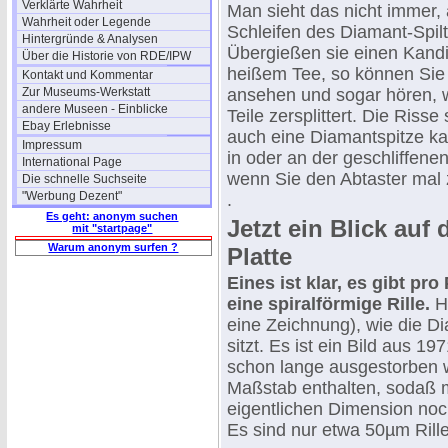
Verklärte Wahrheit
Man sieht das nicht immer,
Wahrheit oder Legende
Schleifen des Diamant-Spiltt
Hintergründe & Analysen
Übergießen sie einen Kandis
Über die Historie von RDE/IPW
heißem Tee, so können Sie 
Kontakt und Kommentar
Zur Museums-Werkstatt
ansehen und sogar hören, wi
andere Museen - Einblicke
Teile zersplittert. Die Riss
Ebay Erlebnisse
auch eine Diamantspitze k
Impressum
in oder an der geschliffen
International Page
wenn Sie den Abtaster mal 
Die schnelle Suchseite
"Werbung Dezent"
.
Es geht: anonym suchen
Jetzt ein Blick auf d
mit "startpage"
Warum anonym surfen ?
Platte
Eines ist klar, es gibt pro
eine spiralförmige Rille.
Hi
eine Zeichnung), wie die Di
sitzt. Es ist ein Bild aus 19
schon lange ausgestorben wa
Maßstab enthalten, sodaß 
eigentlichen Dimension noc
Es sind nur etwa 50µm Rill