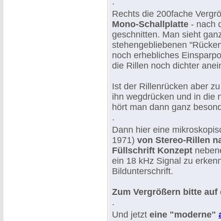
.
Rechts die 200fache Verg
Mono-Schallplatte
- nach d
geschnitten. Man sieht ganz
stehengebliebenen "Rücken
noch erhebliches Einsparpo
die Rillen noch dichter ane
Ist der Rillenrücken aber z
ihn wegdrücken und in die n
hört man dann ganz besonde
.
Dann hier eine mikroskopi
1971)
von Stereo-Rillen 
Füllschrift Konzept
nebene
ein 18 kHz Signal zu erkenne
Bildunterschrift.
Zum Vergrößern bitte auf d
.
Und jetzt
eine "moderne"