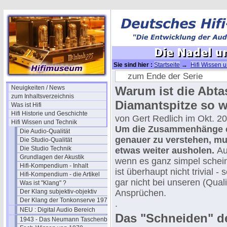
Sie sind hier :
Startseite
→
Hifi Wissen 
Die Nadel und die Rille
zum Ende der Serie
Neuigkeiten / News
Warum ist die Abta
zum Inhaltsverzeichnis
Diamantspitze so w
Was ist Hifi
Hifi Historie und Geschichte
von Gert Redlich im Okt. 20
Hifi Wissen und Technik
Um die Zusammenhänge 
Die Audio-Qualität
genauer zu verstehen, mu
Die Studio-Qualität
Die Studio Technik
etwas weiter ausholen.
A
Grundlagen der Akustik
wenn es ganz simpel schein
Hifi-Kompendium - Inhalt
ist überhaupt nicht trivial -
Hifi-Kompendium - die Artikel
gar nicht bei unseren (Quali
Was ist "Klang" ?
Der Klang subjektiv-objektiv
Ansprüchen.
Der Klang der Tonkonserve 1979
.
NEU : Digital Audio Bereich
Das "Schneiden" d
1943 - Das Neumann Taschenbuch