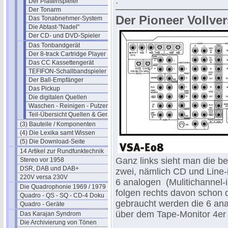
.
Der Plattenspieler
Der Tonarm
Der Pioneer Vollve
Das Tonabnehmer-System
Die Abtast-"Nadel"
Der CD- und DVD-Spieler
Das Tonbandgerät
Der 8-track Cartridge Player
Das CC Kassettengerät
TEFIFON-Schallbandspieler (1950)
Der Ball-Empfänger
Das Pickup
Die digitalen Quellen
Waschen - Reinigen - Putzen
Teil-Übersicht Quellen & Geräte
(3) Bauteile / Komponenten
(4) Die Lexika samt Wissen
(5) Die Download-Seite
14 Artikel zur Rundfunktechnik
Ganz links sieht man die b
Stereo vor 1958
DSR, DAB und DAB+
zwei, nämlich CD und Line-i
220V versa 230V
6 analogen (Mulitichannel-
Die Quadrophonie 1969 / 1979
folgen rechts davon schon 
Quadro - QS - SQ - CD-4 Doku
gebraucht werden die 6 ana
Quadro - Geräte
über dem Tape-Monitor 4er
Das Karajan Syndrom
Die Archivierung von Tönen