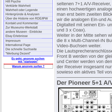
Hifi Psyche
seltenen 7+1 A/V-Receiver, 
Verklärte Wahrheit
einen hochwertigen analog
Wahrheit oder Legende
man erst beim zweiten Blick
Hintergründe & Analysen
Über die Historie von RDE/IPW
wir die analogen Ein-und Au
Kontakt und Kommentar
Digitalteil mit seinen Ein- 
Zur Museums-Werkstatt
und 3 x Coax).
andere Museen - Einblicke
Weiter in der Mitte sehen w
Ebay Erlebnisse
die 8 x Multi-Channel-IN B
Impressum
International Page
Video-Buchsen weiter.
Die schnelle Suchseite
Die Lautsprecheranschlüsse
"Werbung Dezent"
Front B werden von der gle
Es geht: anonym suchen
und Center werden von den 
mit "startpage"
der Receiver insgesamt nur
Warum anonym surfen ?
sowieso ein aktives Teil vo
Der Pioneer 5+1 A/