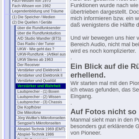
Fach-Wissen von 1970
Funktionen wurde nach wie
Fach-Wissen von 1982
übertrieben dargestellt. Do
Legendenbildung und Träume
(1) Die Speicher / Medien
mich informieren bzw. ein w
(2) Die Quellen / Geräte
daß wenigstens die Hälfte 
über die Rundfunksender
über die Rundfunkstudios
Und wir bewegen uns hier v
A/D Studio Wandler (BTS)
Bereich Audio, nicht mal be
Das Radio / der Tuner
UKW - Wie geht das ?
wird es noch komplizierter.
UKW-Rundfunk - (Artikel aus 1950)
.
UKW Stereo ab 1963
Ein Blick auf die Rü
Der Receiver
Verstärker und Elektronik I
erhellend.
Verstärker und Elektronik II
Verstärker und Qualität
Wir starten mal mit den Pi
Verstärker und Wahrheit
ich etwas gefunden, das Se
Lautsprecher - (1) Boxen
Eingang.
Lautsprecher - (2) Wissen
.
Lautsprecher - (3) Chassis
Die Kopfhörer
Auf Fotos nicht so 
Die Mikrofone
Jörg Wuttke's Mikrofonseiten
Manmal sieht man in den P
Sengpiel's Mikrofonseiten
besonders gut erklärende G
Abspiel-Technik 1969 (EMT)
von Pioneer.
Abspiel-Technik 1986