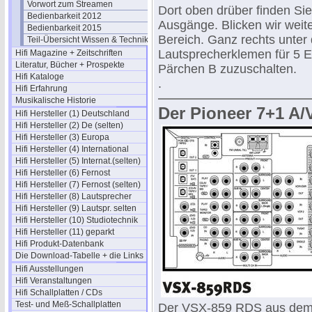
Vorwort zum Streamen
Dort oben drüber finden Sie
Bedienbarkeit 2012
Ausgänge. Blicken wir weiter
Bedienbarkeit 2015
Bereich. Ganz rechts unter
Teil-Übersicht Wissen & Technik
Lautsprecherklemen für 5 E
Hifi Magazine + Zeitschriften
Literatur, Bücher + Prospekte
Pärchen B zuzuschalten.
Hifi Kataloge
.
Hifi Erfahrung
Musikalische Historie
Der Pioneer 7+1 A/
Hifi Hersteller (1) Deutschland
Hifi Hersteller (2) De (selten)
Hifi Hersteller (3) Europa
Hifi Hersteller (4) International
Hifi Hersteller (5) Internat.(selten)
Hifi Hersteller (6) Fernost
Hifi Hersteller (7) Fernost (selten)
Hifi Hersteller (8) Lautsprecher
Hifi Hersteller (9) Lautspr. selten
Hifi Hersteller (10) Studiotechnik
Hifi Hersteller (11) geparkt
Hifi Produkt-Datenbank
Die Download-Tabelle + die Links
Hifi Ausstellungen
Hifi Veranstaltungen
Hifi Schallplatten / CDs
Test- und Meß-Schallplatten
Der VSX-859 RDS aus dem J