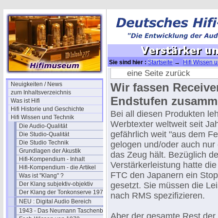
Sie sind hier :
Startseite
→
Hifi Wissen 
Wahrheit
eine Seite zurück
Neuigkeiten / News
Wir fassen Receive
zum Inhaltsverzeichnis
Endstufen zusamm
Was ist Hifi
Hifi Historie und Geschichte
Bei all diesen Produkten le
Hifi Wissen und Technik
Werbtexter weltweit seit Ja
Die Audio-Qualität
gefährlich weit "aus dem Fe
Die Studio-Qualität
Die Studio Technik
gelogen und/oder auch nur
Grundlagen der Akustik
das Zeug hält. Bezüglich de
Hifi-Kompendium - Inhalt
Verstärkerleistung hatte di
Hifi-Kompendium - die Artikel
FTC den Japanern ein Stops
Was ist "Klang" ?
Der Klang subjektiv-objektiv
gesetzt. Sie müssen die L
Der Klang der Tonkonserve 1979
nach RMS spezifizieren.
NEU : Digital Audio Bereich
1943 - Das Neumann Taschenbuch
Aber der gesamte Rest der