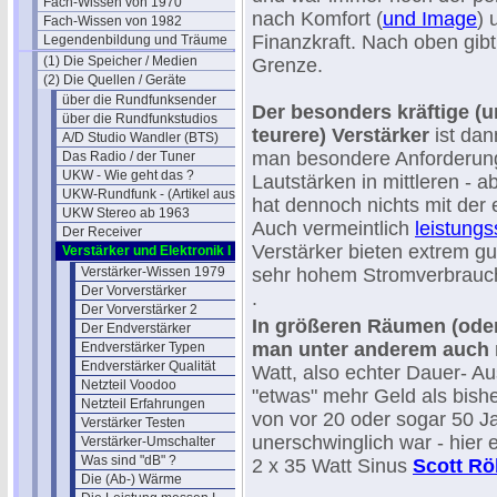
Fach-Wissen von 1970
nach Komfort (
und Image
) 
Fach-Wissen von 1982
Finanzkraft. Nach oben gibt 
Legendenbildung und Träume
(1) Die Speicher / Medien
Grenze.
(2) Die Quellen / Geräte
über die Rundfunksender
Der besonders kräftige (u
über die Rundfunkstudios
teurere) Verstärker
ist dan
A/D Studio Wandler (BTS)
man besondere Anforderun
Das Radio / der Tuner
UKW - Wie geht das ?
Lautstärken in mittleren - 
UKW-Rundfunk - (Artikel aus 1950)
hat dennoch nichts mit der 
UKW Stereo ab 1963
Auch vermeintlich
leistung
Der Receiver
Verstärker bieten extrem g
Verstärker und Elektronik I
Verstärker-Wissen 1979
sehr hohem Stromverbrauch 
Der Vorverstärker
.
Der Vorverstärker 2
In größeren Räumen (oder
Der Endverstärker
man unter anderem auch
Endverstärker Typen
Endverstärker Qualität
Watt, also echter Dauer- A
Netzteil Voodoo
"etwas" mehr Geld als bishe
Netzteil Erfahrungen
von vor 20 oder sogar 50 Ja
Verstärker Testen
unerschwinglich war - hier e
Verstärker-Umschalter
Was sind "dB" ?
2 x 35 Watt Sinus
Scott Rö
Die (Ab-) Wärme