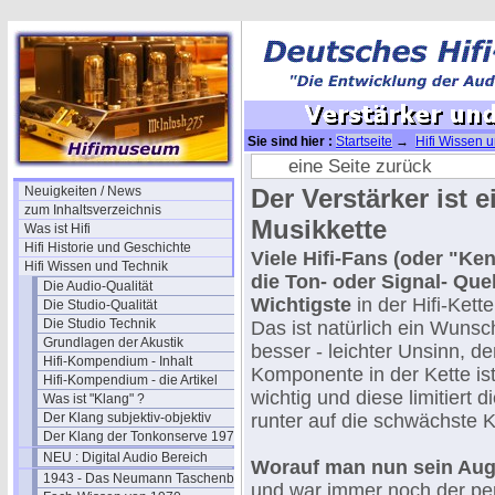
Sie sind hier :
Startseite
→
Hifi Wissen 
Elektronik I
eine Seite zurück
Neuigkeiten / News
Der Verstärker ist e
zum Inhaltsverzeichnis
Musikkette
Was ist Hifi
Hifi Historie und Geschichte
Viele Hifi-Fans (oder "Ke
Hifi Wissen und Technik
die Ton- oder Signal- Quel
Die Audio-Qualität
Wichtigste
in der Hifi-Ket
Die Studio-Qualität
Die Studio Technik
Das ist natürlich ein Wuns
Grundlagen der Akustik
besser - leichter Unsinn, d
Hifi-Kompendium - Inhalt
Komponente in der Kette is
Hifi-Kompendium - die Artikel
wichtig und diese limitiert 
Was ist "Klang" ?
Der Klang subjektiv-objektiv
runter auf die schwächste
Der Klang der Tonkonserve 1979
NEU : Digital Audio Bereich
Worauf man nun sein Aug
1943 - Das Neumann Taschenbuch
und war immer noch der pe