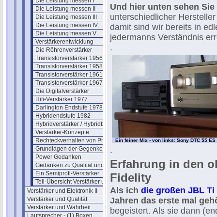
Die Leistung messen I
Und hier unten sehen Sie 
Die Leistung messen II
unterschiedlicher Herstell
Die Leistung messen III
Die Leistung messen IV
damit sind wir bereits in ed
Die Leistung messen V
jedermanns Verständnis err
Verstärkerentwicklung
.
Die Röhrenverstärker
Transistorverstärker 1956
Transistorverstärker 1958
Transistorverstärker 1961
Transistorverstärker 1967
Die Digitalverstärker
Hifi-Verstärker 1977
Darlington Endstufe 1978
Hybridendstufe 1982
Hybridverstärker / Hybridbaustein
Verstärker-Konzepte
Rechteckverhalten von Phono-Preamps
Ein feiner Mix - von links: Sony DTC 55 
Grundlagen der Gegenkopplung
.
Power Gedanken
Erfahrung in den o
Gedanken zu Qualität und Netzteilen
Ein Semiprofi-Verstärker
Fidelity
Teil-Übersicht Verstärker und Elektronik
Als ich
die großen JBL Ti
Verstärker und Elektronik II
Verstärker und Qualität
Jahren das erste mal gehö
Verstärker und Wahrheit
begeistert. Als sie dann (end
Lautsprecher - (1) Boxen