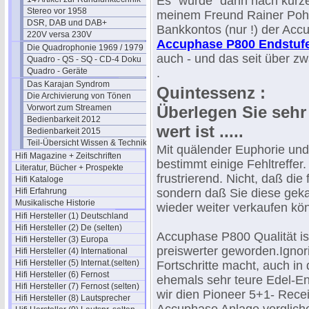
Es "wurde" dann nach kurz
Stereo vor 1958
meinem Freund Rainer Pohl
DSR, DAB und DAB+
Bankkontos (nur !) der Acc
220V versa 230V
Accuphase P800 Endstuf
Die Quadrophonie 1969 / 1979
auch - und das seit über zw
Quadro - QS - SQ - CD-4 Doku
Quadro - Geräte
.
Das Karajan Syndrom
Quintessenz :
Die Archivierung von Tönen
Vorwort zum Streamen
Überlegen Sie seh
Bedienbarkeit 2012
wert ist .....
Bedienbarkeit 2015
Teil-Übersicht Wissen & Technik
Mit quälender Euphorie und
Hifi Magazine + Zeitschriften
bestimmt einige Fehltreffer.
Literatur, Bücher + Prospekte
frustrierend. Nicht, daß di
Hifi Kataloge
Hifi Erfahrung
sondern daß Sie diese gekau
Musikalische Historie
wieder weiter verkaufen kö
Hifi Hersteller (1) Deutschland
Hifi Hersteller (2) De (selten)
Accuphase P800 Qualität ist
Hifi Hersteller (3) Europa
preiswerter geworden.Ignori
Hifi Hersteller (4) International
Hifi Hersteller (5) Internat.(selten)
Fortschritte macht, auch in
Hifi Hersteller (6) Fernost
ehemals sehr teure Edel-En
Hifi Hersteller (7) Fernost (selten)
wir dien Pioneer 5+1- Rece
Hifi Hersteller (8) Lautsprecher