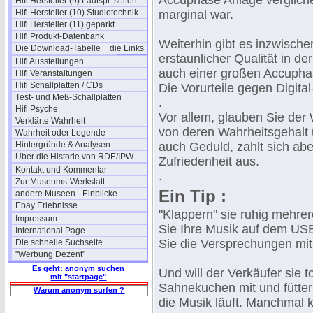
Accuphase Anlage vergliche
Hifi Hersteller (9) Lautspr. selten
Hifi Hersteller (10) Studiotechnik
marginal war.
Hifi Hersteller (11) geparkt
Hifi Produkt-Datenbank
Weiterhin gibt es inzwische
Die Download-Tabelle + die Links
erstaunlicher Qualität in d
Hifi Ausstellungen
auch einer großen Accuph
Hifi Veranstaltungen
Hifi Schallplatten / CDs
Die Vorurteile gegen Digita
Test- und Meß-Schallplatten
.
Hifi Psyche
Vor allem, glauben Sie der 
Verklärte Wahrheit
von deren Wahrheitsgehalt 
Wahrheit oder Legende
Hintergründe & Analysen
auch Geduld, zahlt sich ab
Über die Historie von RDE/IPW
Zufriedenheit aus.
Kontakt und Kommentar
.
Zur Museums-Werkstatt
Ein Tip :
andere Museen - Einblicke
Ebay Erlebnisse
"Klappern" sie ruhig mehre
Impressum
Sie Ihre Musik auf dem USB
International Page
Sie die Versprechungen mit
Die schnelle Suchseite
"Werbung Dezent"
Es geht: anonym suchen
Und will der Verkäufer sie 
mit "startpage"
Sahnekuchen mit und fütter
Warum anonym surfen ?
die Musik läuft. Manchmal k