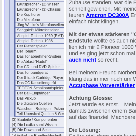
Zuhause standen, war die 
Lautsprecher - (2) Wissen
schnell gewichen. Mit mein
Lautsprecher - (3) Chassis
teuren
Amcron DC300A
En
Die Kopfhörer
Die Mikrofone
einfach nicht klingen.
Jörg Wuttke's Mikrofonseiten
Sengpiel's Mikrofonseiten
Mit der etwas stärkeren 
Abspiel-Technik 1969 (EMT)
Endstufe
wollte es auch ni
Abspiel-Technik 1986
Der Plattenspieler
lieh ich mir 2 Pioneer 100
Der Tonarm
und es ging jetzt schon mal 
Das Tonabnehmer-System
auch nicht
so recht.
Die Abtast-"Nadel"
Der CD- und DVD-Spieler
Bei meinem Freund Norbert S
Das Tonbandgerät
Der 8-track Cartridge Player
klang das immer noch um We
Das CC Kassettengerät
Accuphase Vorverstärker
TEFIFON-Schallbandspieler (1950)
Der Ball-Empfänger
Achtung Glosse:
Das Pickup
Die digitalen Quellen
Jetzt wurde es ernst. - Me
Waschen - Reinigen - Putzen
damals zwischen einem Bank
Teil-Übersicht Quellen & Geräte
auf das finanziell Machbare
(3) Bauteile / Komponenten
(4) Die Lexika samt Wissen
Die Lösung:
(5) Die Download-Seite
14 Artikel zur Rundfunktechnik