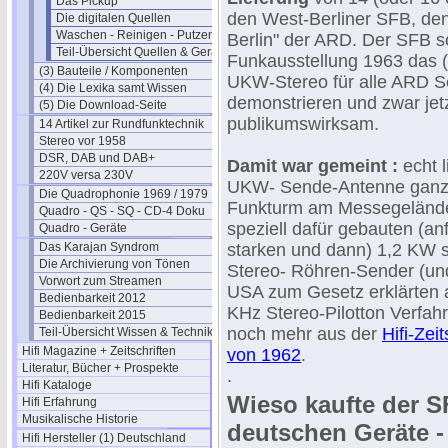
Das Pickup
den West-Berliner SFB, den
Die digitalen Quellen
Waschen - Reinigen - Putzen
Berlin" der ARD. Der SFB s
Teil-Übersicht Quellen & Geräte
Funkausstellung 1963 das (
(3) Bauteile / Komponenten
UKW-Stereo für alle ARD S
(4) Die Lexika samt Wissen
demonstrieren und zwar jetzt
(5) Die Download-Seite
publikumswirksam.
14 Artikel zur Rundfunktechnik
Stereo vor 1958
DSR, DAB und DAB+
Damit war gemeint :
echt l
220V versa 230V
UKW- Sende-Antenne ganz
Die Quadrophonie 1969 / 1979
Funkturm am Messegelände
Quadro - QS - SQ - CD-4 Doku
speziell dafür gebauten (an
Quadro - Geräte
Das Karajan Syndrom
starken und dann) 1,2 KW
Die Archivierung von Tönen
Stereo- Röhren-Sender (und
Vorwort zum Streamen
USA zum Gesetz erklärten 
Bedienbarkeit 2012
KHz Stereo-Pilotton Verfa
Bedienbarkeit 2015
noch mehr aus der
Hifi-Zei
Teil-Übersicht Wissen & Technik
Hifi Magazine + Zeitschriften
von 1962
.
Literatur, Bücher + Prospekte
.
Hifi Kataloge
Wieso kaufte der S
Hifi Erfahrung
Musikalische Historie
deutschen Geräte -
Hifi Hersteller (1) Deutschland