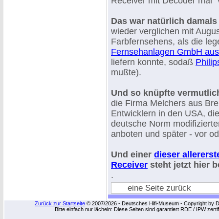
Receiver mit Decoder mal "
Das war natürlich damals
wieder verglichen mit Aug
Farbfernsehens, als die le
Fernsehanlagen GmbH aus
liefern konnte, sodaß
Philip
mußte).
Und so knüpfte vermutlic
die Firma Melchers aus Br
Entwicklern in den USA, die
deutsche Norm modifiziert
anboten und später - vor o
Und einer
dieser allerer
Receiver
steht jetzt hier 
.
eine Seite zurück
Zurück zur Startseite
© 2007/2026 - Deutsches Hifi-Museum - Copyright by Dip
Bitte einfach nur lächeln: Diese Seiten sind garantiert RDE / IPW zert