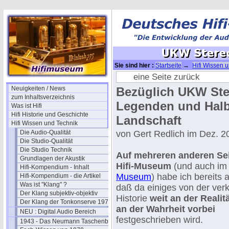
Sie sind hier :
Startseite
→
Hifi Wissen 
eine Seite zurück
Neuigkeiten / News
Bezüglich UKW Ster
zum Inhaltsverzeichnis
Legenden und Halbw
Was ist Hifi
Hifi Historie und Geschichte
Landschaft
Hifi Wissen und Technik
Die Audio-Qualität
von Gert Redlich im Dez. 2
Die Studio-Qualität
Die Studio Technik
Auf mehreren anderen Sei
Grundlagen der Akustik
Hifi-Museum
(und auch i
Hifi-Kompendium - Inhalt
Museum
) habe ich bereits 
Hifi-Kompendium - die Artikel
Was ist "Klang" ?
daß da einiges von der ver
Der Klang subjektiv-objektiv
Historie
weit an der Realit
Der Klang der Tonkonserve 1979
an der Wahrheit vorbei
NEU : Digital Audio Bereich
festgeschrieben wird.
1943 - Das Neumann Taschenbuch