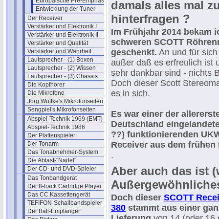
Europäische Pre-Emphasis
damals alles mal z
Entwicklung der Tuner
hinterfragen ?
Der Receiver
Verstärker und Elektronik I
Im Frühjahr 2014 bekam i
Verstärker und Elektronik II
schweren SCOTT Röhrenr
Verstärker und Qualität
geschenkt.
An und für sich 
Verstärker und Wahrheit
Lautsprecher - (1) Boxen
außer daß es erfreulich ist 
Lautsprecher - (2) Wissen
sehr dankbar sind - nichts
Lautsprecher - (3) Chassis
Doch dieser Scott Stereoma
Die Kopfhörer
es in sich.
Die Mikrofone
Jörg Wuttke's Mikrofonseiten
Sengpiel's Mikrofonseiten
Es war einer der allererste
Abspiel-Technik 1969 (EMT)
Deutschland eingelandete
Abspiel-Technik 1986
??) funktionierenden UK
Der Plattenspieler
Receiver aus dem frühen 
Der Tonarm
Das Tonabnehmer-System
.
Die Abtast-"Nadel"
Aber auch das ist (
Der CD- und DVD-Spieler
Das Tonbandgerät
Außergewöhnliche
Der 8-track Cartridge Player
Das CC Kassettengerät
Doch dieser
SCOTT Recei
TEFIFON-Schallbandspieler (1950)
380
stammt aus einer ganz
Der Ball-Empfänger
Lieferung
von 14 (oder 16 