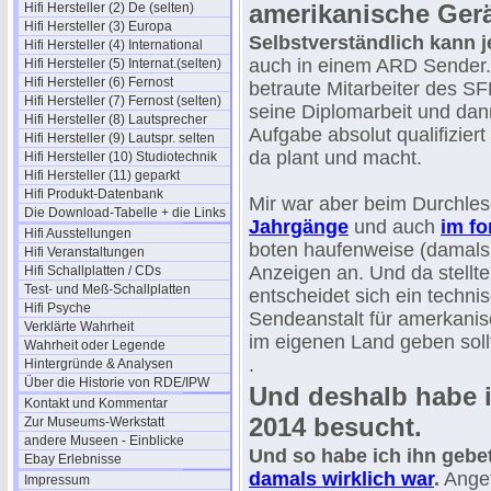
amerikanische Gerä
Hifi Hersteller (2) De (selten)
Hifi Hersteller (3) Europa
Selbstverständlich kann j
Hifi Hersteller (4) International
auch in einem ARD Sender.
Hifi Hersteller (5) Internat.(selten)
Hifi Hersteller (6) Fernost
betraute Mitarbeiter des SF
Hifi Hersteller (7) Fernost (selten)
seine Diplomarbeit und dann
Hifi Hersteller (8) Lautsprecher
Aufgabe absolut qualifiziert
Hifi Hersteller (9) Lautspr. selten
da plant und macht.
Hifi Hersteller (10) Studiotechnik
Hifi Hersteller (11) geparkt
Hifi Produkt-Datenbank
Mir war aber beim Durchle
Die Download-Tabelle + die Links
Jahrgänge
und auch
im f
Hifi Ausstellungen
boten haufenweise (damals 
Hifi Veranstaltungen
Anzeigen an. Und da stellt
Hifi Schallplatten / CDs
Test- und Meß-Schallplatten
entscheidet sich ein techni
Hifi Psyche
Sendeanstalt für amerkani
Verklärte Wahrheit
im eigenen Land geben soll
Wahrheit oder Legende
.
Hintergründe & Analysen
Über die Historie von RDE/IPW
Und deshalb habe i
Kontakt und Kommentar
2014 besucht.
Zur Museums-Werkstatt
andere Museen - Einblicke
Und so habe ich ihn gebe
Ebay Erlebnisse
damals wirklich war
.
Angef
Impressum