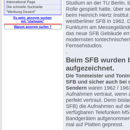
International Page
Studium an der TU Berlin, b
Die schnelle Suchseite
Rolle gespielt hatte, über s
"Werbung Dezent"
beim Heinrich Hertz Instit
Es geht: anonym suchen
westberliner SFB in 1962. 
mit "startpage"
Funkturm am Messegeländ
Warum anonym surfen ?
das neue SFB Gebäude erri
modernsten tontechnischen
Fernsehstudios.
.
Beim SFB wurden b
aufgezeichnet.
Die Tonmeister und Toni
SFB und sicher auch bei
Sendern
waren 1962 / 1963
Aufnahmen vertraut, wenn 
perfekt vertraut. Denn bisl
SFB) die Aufnahmen auf d
verfügbaren Telefunken M5
Bandgeräten aufgenommen
mal auf Platten gepresst.