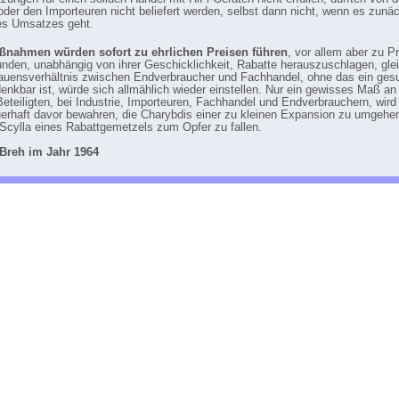
 oder den Importeuren nicht beliefert werden, selbst dann nicht, wenn es zunä
es Umsatzes geht.
ßnahmen würden sofort zu ehrlichen Preisen führen
, vor allem aber zu Pr
Kunden, unabhängig von ihrer Geschicklichkeit, Rabatte herauszuschlagen, gle
auensverhältnis zwischen Endverbraucher und Fachhandel, ohne das ein gesu
enkbar ist, würde sich allmählich wieder einstellen. Nur ein gewisses Maß an 
 Beteiligten, bei Industrie, Importeuren, Fachhandel und Endverbrauchern, wird
erhaft davor bewahren, die Charybdis einer zu kleinen Expansion zu umgehe
 Scylla eines Rabattgemetzels zum Opfer zu fallen.
 Breh im Jahr 1964