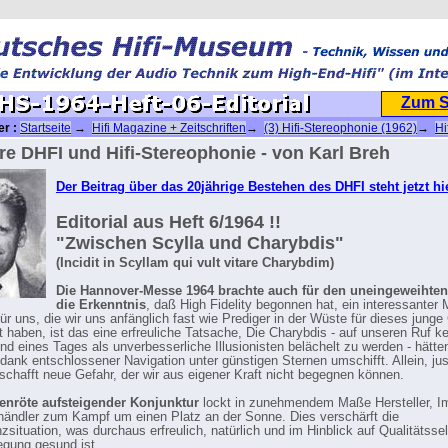
Zum 
er :
Startseite
→
Hifi Magazine + Zeitschriften
→
(3) Hifi-Stereophonie (1962)
→
Hi
ie 1964
→ HS-1964-Heft-06-Editorial
re DHFI und Hifi-Stereophonie - von Karl Breh
Der Beitrag über das 20jährige Bestehen des DHFI steht jetzt hie
Editorial aus Heft 6/1964 !!
"Zwischen Scylla und Charybdis"
(Incidit in Scyllam qui vult vitare Charybdim)
Die Hannover-Messe 1964 brachte auch für den uneingeweihte
die Erkenntnis
, daß High Fidelity begonnen hat, ein interessanter 
ür uns, die wir uns anfänglich fast wie Prediger in der Wüste für dieses junge
t haben, ist das eine erfreuliche Tatsache, Die Charybdis - auf unseren Ruf k
und eines Tages als unverbesserliche Illusionisten belächelt zu werden - hätte
ank entschlossener Navigation unter günstigen Sternen umschifft. Allein, jus
chafft neue Gefahr, der wir aus eigener Kraft nicht begegnen können.
enröte aufsteigender Konjunktur
lockt in zunehmendem Maße Hersteller, I
ändler zum Kampf um einen Platz an der Sonne. Dies verschärft die
zsituation, was durchaus erfreulich, natürlich und im Hinblick auf Qualitätsse
gung gesund ist.