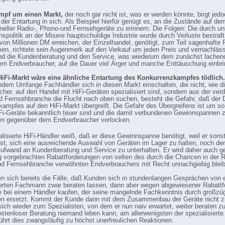
mpf um einen Markt,
der noch gar nicht ist, was er werden könnte, birgt jed
der Entartung in sich. Als Beispiel hierfür genügt es, an die Zustände auf d
neller Radio-, Phono-und Fernsehgeräte zu erinnern. Die Folgen: Die durch 
nspolitik an der Misere hauptschuldige Industrie wurde durch Verluste bestraft
von Millionen DM erreichen, der Einzelhandel, genötigt, zum Teil sagenhafte 
en, richtete sein Augenmerk auf den Verkauf um jeden Preis und vernachläss
d die Kundenberatung und den Service, was wiederum dem zunächst lachen
dem Endverbraucher, auf die Dauer viel Ärger und manche Enttäuschung einbri
HiFi-Markt wäre eine ähnliche Entartung des Konkurrenzkampfes tödlich.
em Umfange Fachhändler sich in diesen Markt einschalten, die nicht, wie d
cher, auf den Handel mit HiFi-Geräten spezialisiert sind, sondern aus der ver
d Fernsehbranche die Flucht nach oben suchen, besteht die Gefahr, daß der
kampfes auf den HiFi-Markt übergreift. Die Gefahr des Übergreifens ist um so
iFi-Geräte bekanntlich teuer sind und die damit verbundenen Gewinnspannen
en gegenüber dem Endverbraucher verlocken.
alisierte HiFi-Händler weiß, daß er diese Gewinnspanne benötigt, weil er sons
ist, sich eine ausreichende Auswahl von Geräten im Lager zu halten, noch den
ufwand an Kundenberatung und Service zu unterhalten. Er wird daher auch g
g vorgebrachten Rabattforderungen von selten des durch die Chancen in der R
d Fernsehbranche verwöhnten Endverbrauchers mit Recht unnachgiebig blei
n sich bereits die Fälle, daß Kunden sich in stundenlangen Gesprächen von
ierten Fachmann zwar beraten lassen, dann aber wegen abgewiesener Rabatt
e bei einem Händler kaufen, der seine mangelnde Fachkenntnis durch großzü
en ersetzt. Kommt der Kunde dann mit dem Zusammenbau der Geräte nicht z
 sich wieder zum Spezialisten, von dem er nun naiv erwartet, weiter beraten z
stenloser Beratung niemand leben kann, am allerwenigsten der spezialisierte 
führt dies zwangsläufig zu höchst unerfreulichen Reaktionen.