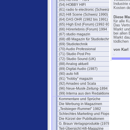
Industrie
(54) HOBBY HIFI
Kosten d
(61) radio tv electronic (Schweiz)
(62) Hifi Scene (Schweiz 1990)
Diese Ma
(64) DAS OHR (1982 bis 1991)
für alle 
(65) High End (Forum) (1992-93)
Das Vertr
(66) Hörerlebnis (Forum) 1994
Markt und
bei allen
(67) studio magazin
Markt dau
(68) dB Magazin für Studiotechnik
tödlichen
(69) Studiotechnik
(70) Audio Professional
von Karl
.
(71) Studio Post Pro
(72) Studio Sound (UK)
(88) Analog aktuell
(89) Digital Audio (1987)
(90) auto hifi
(91) "hobby" magazin
(92) Amadeo und Scala
(96) Neue-Musik-Zeitung-1894
(99) Interna aus den Redaktionen
Kommentare und Sprüche
Die Werbung in Magazinen
„Testsieger-Rummel" 1982
Schlechtes Marketing und Flops
Die Kürzel der Publikationen
G. Braun Verlagsprodukte (1978)
Teil-Übersicht Hifi-Magazine