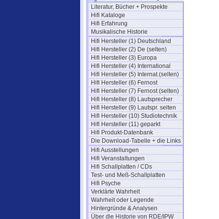
Literatur, Bücher + Prospekte
Hifi Kataloge
Hifi Erfahrung
Musikalische Historie
Hifi Hersteller (1) Deutschland
Hifi Hersteller (2) De (selten)
Hifi Hersteller (3) Europa
Hifi Hersteller (4) International
Hifi Hersteller (5) Internat.(selten)
Hifi Hersteller (6) Fernost
Hifi Hersteller (7) Fernost (selten)
Hifi Hersteller (8) Lautsprecher
Hifi Hersteller (9) Lautspr. selten
Hifi Hersteller (10) Studiotechnik
Hifi Hersteller (11) geparkt
Hifi Produkt-Datenbank
Die Download-Tabelle + die Links
Hifi Ausstellungen
Hifi Veranstaltungen
Hifi Schallplatten / CDs
Test- und Meß-Schallplatten
Hifi Psyche
Verklärte Wahrheit
Wahrheit oder Legende
Hintergründe & Analysen
Über die Historie von RDE/IPW