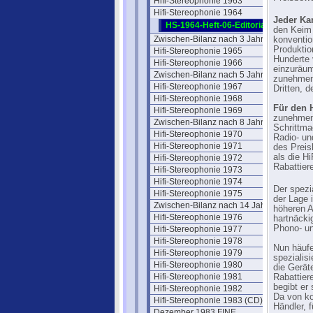
Hifi-Stereophonie 1963
Hifi-Stereophonie 1964
Jeder Ka
HS-1964-Heft-06-Editorial
den Keim 
Zwischen-Bilanz nach 3 Jahren
konventio
Produktio
Hifi-Stereophonie 1965
Hunderte 
Hifi-Stereophonie 1966
einzuräum
Zwischen-Bilanz nach 5 Jahren
zunehmen
Hifi-Stereophonie 1967
Dritten, 
Hifi-Stereophonie 1968
Für den 
Hifi-Stereophonie 1969
zunehmend
Zwischen-Bilanz nach 8 Jahren
Schrittma
Hifi-Stereophonie 1970
Radio- un
Hifi-Stereophonie 1971
des Preis
als die H
Hifi-Stereophonie 1972
Rabattier
Hifi-Stereophonie 1973
Hifi-Stereophonie 1974
Der spezi
Hifi-Stereophonie 1975
der Lage 
Zwischen-Bilanz nach 14 Jahren
höheren A
Hifi-Stereophonie 1976
hartnäcki
Phono- un
Hifi-Stereophonie 1977
Hifi-Stereophonie 1978
Nun häufe
Hifi-Stereophonie 1979
spezialis
Hifi-Stereophonie 1980
die Gerät
Hifi-Stereophonie 1981
Rabattier
begibt er
Hifi-Stereophonie 1982
Da von ko
Hifi-Stereophonie 1983 (CD)
Händler, 
Dezember 1983 FINE