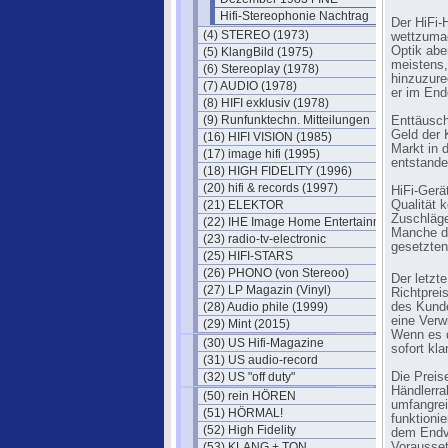
Hifi-Stereophonie Nachtrag
Der HiFi-
(4) STEREO (1973)
wettzumac
Optik abe
(5) KlangBild (1975)
meistens,
(6) Stereoplay (1978)
hinzuzure
(7) AUDIO (1978)
er im End
(8) HIFI exklusiv (1978)
(9) Runfunktechn. Mitteilungen
Enttäusch
Geld der 
(16) HIFI VISION (1985)
Markt in 
(17) image hifi (1995)
entstande
(18) HIGH FIDELITY (1996)
(20) hifi & records (1997)
HiFi-Gerä
(21) ELEKTOR
Qualität 
Zuschläge
(22) IHE Image Home Entertainment
Manche de
(23) radio-tv-electronic
gesetzten
(25) HIFI-STARS
(26) PHONO (von Stereoo)
Der letzt
(27) LP Magazin (Vinyl)
Richtpreis
(28) Audio phile (1999)
des Kunde
eine Verw
(29) Mint (2015)
Wenn es d
(30) US Hifi-Magazine
sofort kl
(31) US audio-record
(32) US "off duty"
Die Preis
Händlerrab
(50) rein HÖREN
umfangrei
(51) HÖRMAL!
funktioni
(52) High Fidelity
dem Endv
(53) KLANG + TON
Vorausset