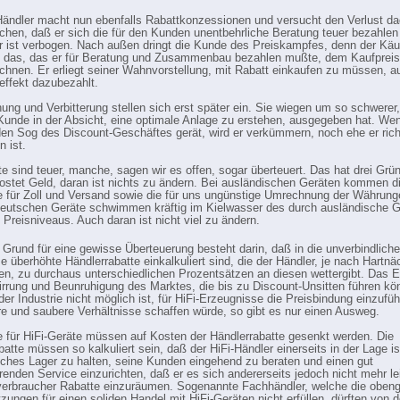
Händler macht nun ebenfalls Rabattkonzessionen und versucht den Verlust d
hen, daß er sich die für den Kunden unentbehrliche Beratung teuer bezahlen 
r ist verbogen. Nach außen dringt die Kunde des Preiskampfes, denn der Käuf
 das, das er für Beratung und Zusammenbau bezahlen mußte, dem Kaufpreis
chnen. Er erliegt seiner Wahnvorstellung, mit Rabatt einkaufen zu müssen, 
effekt dazubezahlt.
ung und Verbitterung stellen sich erst später ein. Sie wiegen um so schwerer
Kunde in der Absicht, eine optimale Anlage zu erstehen, ausgegeben hat. Wen
den Sog des Discount-Geschäftes gerät, wird er verkümmern, noch ehe er rich
n ist.
te sind teuer, manche, sagen wir es offen, sogar überteuert. Das hat drei Grü
kostet Geld, daran ist nichts zu ändern. Bei ausländischen Geräten kommen d
 für Zoll und Versand sowie die für uns ungünstige Umrechnung der Währung
utschen Geräte schwimmen kräftig im Kielwasser des durch ausländische G
 Preisniveaus. Auch daran ist nicht viel zu ändern.
e Grund für eine gewisse Überteuerung besteht darin, daß in die unverbindlich
e überhöhte Händlerrabatte einkalkuliert sind, die der Händler, je nach Hartnä
n, zu durchaus unterschiedlichen Prozentsätzen an diesen wettergibt. Das Er
irrung und Beunruhigung des Marktes, die bis zu Discount-Unsitten führen kö
er Industrie nicht möglich ist, für HiFi-Erzeugnisse die Preisbindung einzufü
are und saubere Verhältnisse schaffen würde, so gibt es nur einen Ausweg.
e für HiFi-Geräte müssen auf Kosten der Händlerrabatte gesenkt werden. Die
atte müssen so kalkuliert sein, daß der HiFi-Händler einerseits in der Lage is
ches Lager zu halten, seine Kunden eingehend zu beraten und einen gut
erenden Service einzurichten, daß er es sich andererseits jedoch nicht mehr le
erbraucher Rabatte einzuräumen. Sogenannte Fachhändler, welche die oben
zungen für einen soliden Handel mit HiFi-Geräten nicht erfüllen, dürften von d