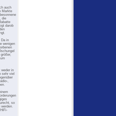
och auch
em Markte
unbesonnene
, die
Rabatte
igt darob
den
ngt.
Da in
ie wenigen
dorbenen
 Dschungel
 größer,
 zum
t weder in
 sehr viel
egenüber
adio-,
ben.
 einem
forderungen
giges
urecht, so
u werden.
HiFi-