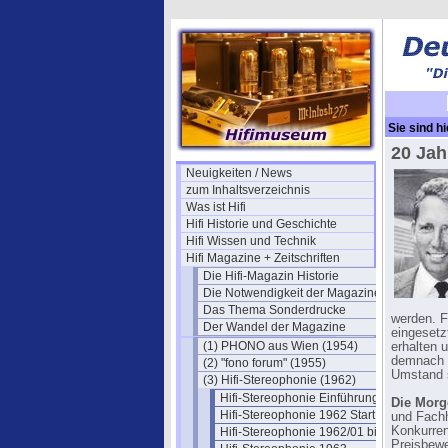
Sie sind hi
Stereophon
20 Jah
Neuigkeiten / News
zum Inhaltsverzeichnis
Was ist Hifi
Hifi Historie und Geschichte
Hifi Wissen und Technik
Hifi Magazine + Zeitschriften
Die Hifi-Magazin Historie
Die Notwendigkeit der Magazine
Das Thema Sonderdrucke
werden. F
Der Wandel der Magazine
eingesetz
(1) PHONO aus Wien (1954)
erhalten 
demnach d
(2) "fono forum" (1955)
Umstand s
(3) Hifi-Stereophonie (1962)
Hifi-Stereophonie Einführung
Die Morg
Hifi-Stereophonie 1962 Start
und Fachh
Konkurren
Hifi-Stereophonie 1962/01 bis 12
Preisbewe