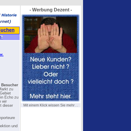
- Werbung Dezent -
Suchen
fi-
r.
n Besucher
Markt zu
 Gebiet
ein Echo zu
n wir
Mit einem Klick wissen Sie mehr . .
t dieser
mporteure
lektion und