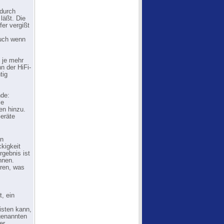
adurch
läßt. Die
er vergißt
auch wenn
, je mehr
n der HiFi-
tig
nde:
ie
en hinzu.
eräte
en
ckigkeit
gebnis ist
nnen.
hren, was
t, ein
isten kann,
genannten
er