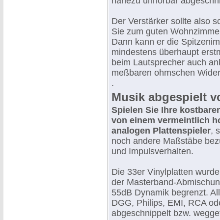
nahezu unhörbar abgeschni
Der Verstärker sollte also 
Sie zum guten Wohnzimmers
Dann kann er die Spitzenimp
mindestens überhaupt erst
beim Lautsprecher auch an
meßbaren ohmschen Wider
.
Musik abgespielt v
Spielen Sie Ihre kostbare
von einem vermeintlich h
analogen Plattenspieler
, 
noch andere Maßstäbe bez
und Impulsverhalten.
Die 33er Vinylplatten wurde
der Masterband-Abmischung
55dB Dynamik begrenzt. All
DGG, Philips, EMI, RCA ode
abgeschnippelt bzw. weggefi