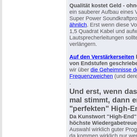
Qualität kostet Geld - o
ein sauberer Aufbau eines 
Super Power Soundkraftprot
ähnlich
. Erst wenn diese V
1,5 Quadrat Kabel und auf
Lautsprecherleitungen sollt
verlängern.
Auf den Verstärkerseiten
h
von Endstufen geschrieb
wir über
die Geheimnisse d
Frequenzweichen
(und dere
.
Und erst, wenn das
mal stimmt, dann e
"perfekten" High-E
Da Kunstwort "High-End" 
höchste Wiedergabetreue
Auswahl wirklich guter Pro
da kommen wirklich nur wen