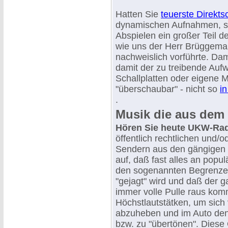
Hatten Sie
teuerste Direktsc
dynamischen Aufnahmen, so
Abspielen ein großer Teil d
wie uns der Herr Brüggem
nachweislich vorführte. Dam
damit der zu treibende Auf
Schallplatten oder eigene M
"überschaubar" - nicht so
i
.
Musik die aus de
Hören Sie heute UKW-Ra
öffentlich rechtlichen und/o
Sendern aus den gängigen Q
auf, daß fast alles an popu
den sogenannten Begrenze
"gejagt" wird und daß der 
immer volle Pulle raus kom
Höchstlautstätken, um sich
abzuheben und im Auto den
bzw. zu "übertönen". Diese 