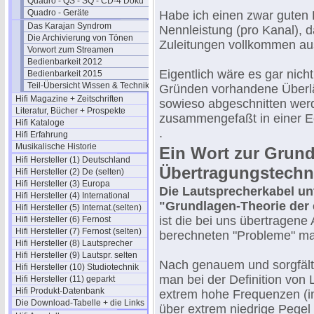
Quadro - QS - SQ - CD-4 Doku
Quadro - Geräte
Habe ich einen zwar guten H
Das Karajan Syndrom
Nennleistung (pro Kanal), d
Die Archivierung von Tönen
Zuleitungen vollkommen au
Vorwort zum Streamen
Bedienbarkeit 2012
Eigentlich wäre es gar nich
Bedienbarkeit 2015
Teil-Übersicht Wissen & Technik
Gründen vorhandene Überlä
Hifi Magazine + Zeitschriften
sowieso abgeschnitten werd
Literatur, Bücher + Prospekte
zusammengefaßt in einer E
Hifi Kataloge
.
Hifi Erfahrung
Musikalische Historie
Ein Wort zur Grund
Hifi Hersteller (1) Deutschland
Übertragungstechn
Hifi Hersteller (2) De (selten)
Hifi Hersteller (3) Europa
Die Lautsprecherkabel unt
Hifi Hersteller (4) International
"Grundlagen-Theorie der 
Hifi Hersteller (5) Internat.(selten)
ist die bei uns übertragene
Hifi Hersteller (6) Fernost
Hifi Hersteller (7) Fernost (selten)
berechneten "Probleme" mar
Hifi Hersteller (8) Lautsprecher
Hifi Hersteller (9) Lautspr. selten
Nach genauem und sorgfält
Hifi Hersteller (10) Studiotechnik
man bei der Definition von
Hifi Hersteller (11) geparkt
Hifi Produkt-Datenbank
extrem hohe Frequenzen (i
Die Download-Tabelle + die Links
über extrem niedrige Pegel 