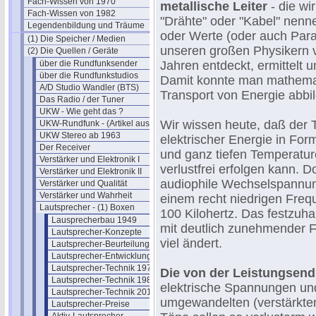
Fach-Wissen von 1970
metallische Leiter
- die wi
Fach-Wissen von 1982
"Drähte" oder "Kabel" nenn
Legendenbildung und Träume
oder Werte (oder auch Par
(1) Die Speicher / Medien
unseren großen Physikern 
(2) Die Quellen / Geräte
über die Rundfunksender
Jahren entdeckt, ermittelt 
über die Rundfunkstudios
Damit konnte man mathema
A/D Studio Wandler (BTS)
Transport von Energie abbi
Das Radio / der Tuner
UKW - Wie geht das ?
Wir wissen heute, daß der 
UKW-Rundfunk - (Artikel aus 1950)
UKW Stereo ab 1963
elektrischer Energie in For
Der Receiver
und ganz tiefen Temperatu
Verstärker und Elektronik I
verlustfrei erfolgen kann. D
Verstärker und Elektronik II
audiophile Wechselspannun
Verstärker und Qualität
Verstärker und Wahrheit
einem recht niedrigen Freq
Lautsprecher - (1) Boxen
100 Kilohertz. Das festzuhalt
Lausprecherbau 1949
mit deutlich zunehmender F
Lautsprecher-Konzepte
viel ändert.
Lautsprecher-Beurteilung
Lautsprecher-Entwicklung
Lautsprecher-Technik 1977
Die von der Leistungsend
Lautsprecher-Technik 1988
elektrische Spannungen un
Lautsprecher-Technik 2015
umgewandelten (verstärkte
Lautsprecher-Preise