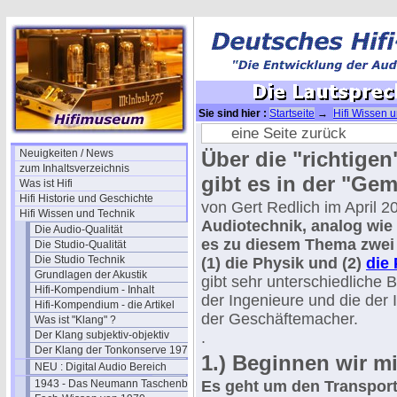
Sie sind hier :
Startseite
→
Hifi Wissen 
Boxen
→ Die Lautsprecherkabel (1)
eine Seite zurück
Neuigkeiten / News
Über die "richtige
zum Inhaltsverzeichnis
gibt es in der "Ge
Was ist Hifi
Hifi Historie und Geschichte
von Gert Redlich im April 2
Hifi Wissen und Technik
Audiotechnik, analog wie 
Die Audio-Qualität
es zu diesem Thema zwei
Die Studio-Qualität
Die Studio Technik
(1) die Physik und (2)
die
Grundlagen der Akustik
gibt sehr unterschiedliche 
Hifi-Kompendium - Inhalt
der Ingenieure und die der 
Hifi-Kompendium - die Artikel
der Geschäftemacher.
Was ist "Klang" ?
Der Klang subjektiv-objektiv
.
Der Klang der Tonkonserve 1979
1.) Beginnen wir mi
NEU : Digital Audio Bereich
1943 - Das Neumann Taschenbuch
Es geht um den Transport