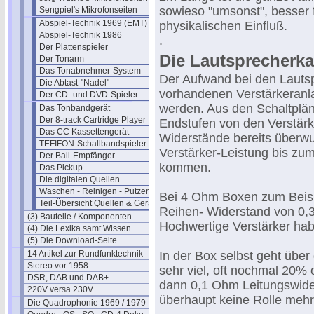
sowieso "umsonst", besser f
Sengpiel's Mikrofonseiten
Abspiel-Technik 1969 (EMT)
physikalischen Einfluß.
Abspiel-Technik 1986
.
Der Plattenspieler
Die Lautsprecherka
Der Tonarm
Das Tonabnehmer-System
Der Aufwand bei den Lautspr
Die Abtast-"Nadel"
vorhandenen Verstärkeranlag
Der CD- und DVD-Spieler
werden. Aus den Schaltpläne
Das Tonbandgerät
Der 8-track Cartridge Player
Endstufen von den Verstärk
Das CC Kassettengerät
Widerstände bereits überw
TEFIFON-Schallbandspieler (1950)
Verstärker-Leistung bis zu
Der Ball-Empfänger
kommen.
Das Pickup
Die digitalen Quellen
Waschen - Reinigen - Putzen
Bei 4 Ohm Boxen zum Beispie
Teil-Übersicht Quellen & Geräte
Reihen- Widerstand von 0,
(3) Bauteile / Komponenten
Hochwertige Verstärker hab
(4) Die Lexika samt Wissen
(5) Die Download-Seite
14 Artikel zur Rundfunktechnik
In der Box selbst geht übe
Stereo vor 1958
sehr viel, oft nochmal 20% 
DSR, DAB und DAB+
dann 0,1 Ohm Leitungswider
220V versa 230V
überhaupt keine Rolle mehr
Die Quadrophonie 1969 / 1979