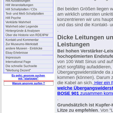
Hifi Ausstellungen
Hifi Veranstaltungen
Bei beiden Größen liegen w
Hifi Schallplatten / CDs
am wirklich untersten unkr
Test- und Meß-Schallplatten
Hifi Psyche
konzentrieren wir uns haup
Verklärte Wahrheit
und das sind die Kontakt- 
Wahrheit oder Legende
.
Hintergründe & Analysen
Über die Historie von RDE/IPW
Dicke Leitungen un
Kontakt und Kommentar
Leistungen
Zur Museums-Werkstatt
andere Museen - Einblicke
Bei hohen Verstärker-Lei
Ebay Erlebnisse
hochoptimierten Endstuf
Impressum
von 100 Watt Sinus und au
International Page
Die schnelle Suchseite
jetzt sorgfältig aufaddieren
"Werbung Dezent"
Übergangswiderstände da
Es geht: anonym suchen
kommen (können). Darum zue
mit "startpage"
die Kabel an sich.
Hier ein 
Warum anonym surfen ?
welche Übergangswiderst
BOSE 901
zusammen kom
.
Grundsätzlich ist Kupfer
Litze zu empfehlen
. Von "