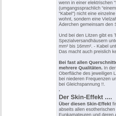
wenn in einer elektrischen "
(umgangssprachlich "einem
"Kabel") nicht eine einzeln
wohnt, sondern eine Vielza
Äderchen gemeinsam den St
Und bei den Litzen gibt es 
Spezialversandhäusern unte
mm² bis 16mm². - Kabel unt
Das macht auch preislich k
Bei fast allen Querschnit
mehrere Qualitäten.
In der
Oberfläche des jeweiligen Le
bei niederen Frequenzen un
bei Gleichspannung !!.
.
Der Skin-Effekt ....
Über diesen Skin-Effekt
fi
abseits allen esotherische
Funkamateuren und deren A