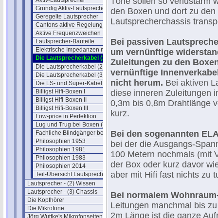
Töne sollen so verlustarm w
Aktiv-Lautsprecher
Grundig Aktiv-Lautsprecher
den Boxen und dort zu den
Geregelte Lautsprecher
Lautsprecherchassis transpo
Cantons aktive Regelung
Aktive Frequenzweichen
Bei passiven Lautsprec
Lautsprecher-Bauteile
Elektrische Impedanzen messen
um vernünftige widersta
Die Lautsprecherkabel (1)
Zuleitungen zu den Boxen
Die Lautsprecherkabel (2)
vernünftige Innenverkab
Die Lautsprecherkabel (3) Test
nicht herum.
Bei aktiven L
Die LS- und Super-Kabel (4) Test
Billigst Hifi-Boxen I
diese inneren Zuleitungen 
Billigst Hifi-Boxen II
0,3m bis 0,8m Drahtlänge v
Billigst Hifi-Boxen III
kurz.
Low-price in Perfektion
Lug und Trug bei Boxen (ebay)
Bei den sogenannten ELA-
Fachliche Blindgänger bei Boxen
Philosophien 1953
bei der die Ausgangs-Span
Philosophien 1981
100 Metern nochmals (mit V
Philosophien 1983
der Box oder kurz davor wie
Philosophien 2014
aber mit Hifi fast nichts zu t
Teil-Übersicht Lautsprecher
Lautsprecher - (2) Wissen
Lautsprecher - (3) Chassis
Bei normalem Wohnraum-
Die Kopfhörer
Leitungen manchmal bis zu 
Die Mikrofone
2m Länge ist die ganze Au
Jörg Wuttke's Mikrofonseiten