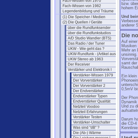
Fach-Wissen von 1970
bzw. über
Fach-Wissen von 1982
hohem Ei
Legendenbildung und Träume
Und bei
(1) Die Speicher / Medien
Verbesse
(2) Die Quellen / Geräte
anderer S
über die Rundfunksender
über die Rundfunkstudios
Die n
A/D Studio Wandler (BTS)
Auf einer
Das Radio / der Tuner
Musiken 
UKW - Wie geht das ?
Mehr an 
UKW-Rundfunk - (Artikel aus 1950)
unsinnig
Vorverstä
UKW Stereo ab 1963
samt der
Der Receiver
Rauschab
Verstärker und Elektronik I
Verstärker-Wissen 1979
Ein klein
Der Vorverstärker
Phonoein
untersch
Der Vorverstärker 2
0,5mV bi
Der Endverstärker
Endverstärker Typen
Der Phon
Endverstärker Qualität
Dynamik 
Und zu d
Netzteil Voodoo
aufsattel
Netzteil Erfahrungen
Verstärker Testen
Darum ha
Verstärker-Umschalter
die CD-4 
Was sind "dB" ?
Kennlini
Die (Ab-) Wärme