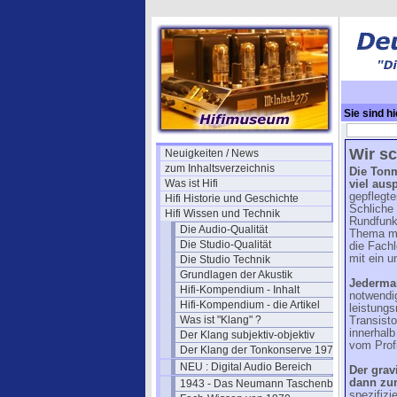
Sie sind hi
Elektronik I
Wir sc
Neuigkeiten / News
zum Inhaltsverzeichnis
Die Tonm
Was ist Hifi
viel aus
gepflegt
Hifi Historie und Geschichte
Schliche
Hifi Wissen und Technik
Rundfunka
Die Audio-Qualität
Thema mi
Die Studio-Qualität
die Fachl
mit ein u
Die Studio Technik
Grundlagen der Akustik
Jederman
Hifi-Kompendium - Inhalt
notwendig
Hifi-Kompendium - die Artikel
leistungs
Was ist "Klang" ?
Transisto
innerhal
Der Klang subjektiv-objektiv
vom Profi
Der Klang der Tonkonserve 1979
NEU : Digital Audio Bereich
Der grav
dann zu
1943 - Das Neumann Taschenbuch
spezifizi