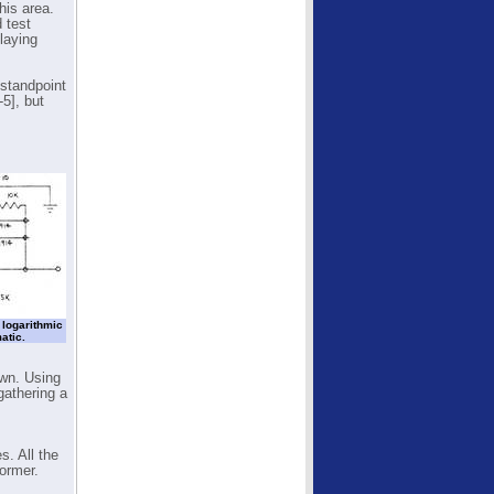
his area.
 test
laying
 standpoint
5], but
r logarithmic
atic.
own. Using
gathering a
s. All the
former.