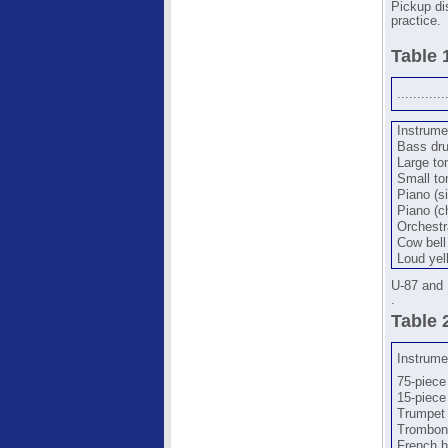
Pickup di
practice.
Table 
............
Instrume
Bass dru
Large t
Small t
Piano (s
Piano (c
Orchestr
Cow bell
Loud yel
U-87 and
.
Table 
Instrum
75-piece
15-piece
Trumpet
Trombon
French h