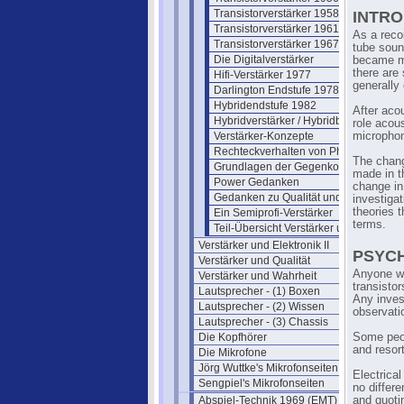
Transistorverstärker 1958
INTRO
Transistorverstärker 1961
As a reco
Transistorverstärker 1967
tube soun
Die Digitalverstärker
became ma
there are
Hifi-Verstärker 1977
generally 
Darlington Endstufe 1978
Hybridendstufe 1982
After aco
Hybridverstärker / Hybridbaustein
role acou
Verstärker-Konzepte
microphon
Rechteckverhalten von Phono-Preamp
The chang
Grundlagen der Gegenkopplung
made in t
Power Gedanken
change in
Gedanken zu Qualität und Netzteilen
investiga
theories 
Ein Semiprofi-Verstärker
terms.
Teil-Übersicht Verstärker und Elektroni
Verstärker und Elektronik II
PSYC
Verstärker und Qualität
Anyone wh
Verstärker und Wahrheit
transisto
Lautsprecher - (1) Boxen
Any inves
Lautsprecher - (2) Wissen
observati
Lautsprecher - (3) Chassis
Die Kopfhörer
Some peopl
and resort
Die Mikrofone
Jörg Wuttke's Mikrofonseiten
Electrica
Sengpiel's Mikrofonseiten
no differe
Abspiel-Technik 1969 (EMT)
and quotin