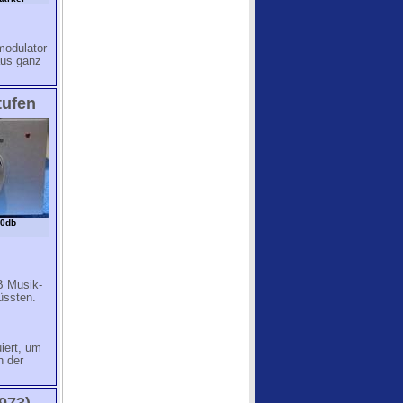
modulator
aus ganz
tufen
30db
B Musik-
üssten.
iert, um
h der