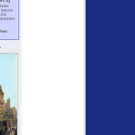
973)
ieder
 besser
 Und
Bekannten
chen
?