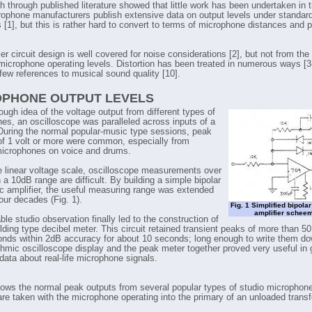
h through published literature showed that little work has been undertaken in t
ophone manufacturers publish extensive data on output levels under standard
 [1], but this is rather hard to convert to terms of microphone distances and p
er circuit design is well covered for noise considerations [2], but not from the
 microphone operating levels. Distortion has been treated in numerous ways [3-
 few references to musical sound quality [10].
OPHONE OUTPUT LEVELS
ough idea of the voltage output from different types of
es, an oscilloscope was paralleled across inputs of a
During the normal popular-music type sessions, peak
of 1 volt or more were common, especially from
icrophones on voice and drums.
e linear voltage scale, oscilloscope measurements over
a 10dB range are difficult. By building a simple bipolar
ic amplifier, the useful measuring range was extended
our decades (Fig. 1).
Fig. 1 Simplified bipola
amplifier scheem
le studio observation finally led to the construction of
lding type decibel meter. This circuit retained transient peaks of more than 50
nds within 2dB accuracy for about 10 seconds; long enough to write them d
ithmic oscilloscope display and the peak meter together proved very useful in 
data about real-life microphone signals.
hows the normal peak outputs from several popular types of studio microphone
are taken with the microphone operating into the primary of an unloaded trans