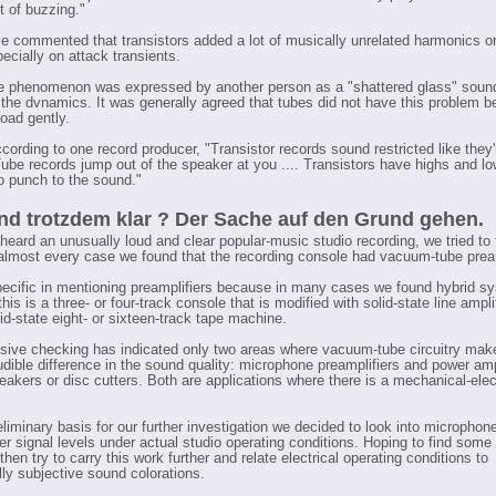
t of buzzing."
e commented that transistors added a lot of musically unrelated harmonics or
ecially on attack transients.
 phenomenon was expressed by another person as a "shattered glass" sound
d the dvnamics. It was generally agreed that tubes did not have this problem 
load gently.
ccording to one record producer, "Transistor records sound restricted like they
Tube records jump out of the speaker at you .... Transistors have highs and l
no punch to the sound."
nd trotzdem klar ? Der Sache auf den Grund gehen.
eard an unusually loud and clear popular-music studio recording, we tried to t
n almost every case we found that the recording console had vacuum-tube pream
ecific in mentioning preamplifiers because in many cases we found hybrid s
this is a three- or four-track console that is modified with solid-state line ampli
id-state eight- or sixteen-track tape machine.
sive checking has indicated only two areas where vacuum-tube circuitry mak
udible difference in the sound quality: microphone preamplifiers and power amp
eakers or disc cutters. Both are applications where there is a mechanical-elec
eliminary basis for our further investigation we decided to look into microphon
ier signal levels under actual studio operating conditions. Hoping to find some
hen try to carry this work further and relate electrical operating conditions to
lly subjective sound colorations.