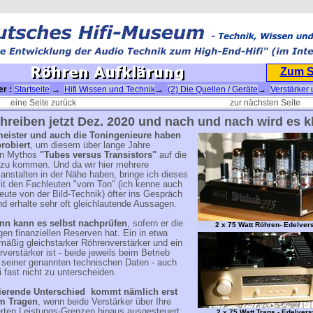
Zum 
er :
Startseite
→
Hifi Wissen und Technik
→
(2) Die Quellen / Geräte
→
Verstärker
→
Die Röhrenverstärker
→ Röhren Aufklärung
eine Seite zurück
zur nächsten Seite
hreiben jetzt Dez. 2020 und nach und nach wird es kl
eister und auch die Toningenieure haben
probiert
, um diesem über lange Jahre
en Mythos
"Tubes versus Transistors"
auf die
 zu kommen. Und da wir hier mehrere
nstalten in der Nähe haben, bringe ich dieses
t den Fachleuten "vom Ton" (ich kenne auch
eute von der Bild-Technik) öfter ins Gespräch
nd erhalte sehr oft gleichlautende Aussagen.
n kann es selbst nachprüfen
, sofern er die
2 x 75 Watt Röhren- Edelver
en finanziellen Reserven hat. Ein in etwa
mäßig gleichstarker Röhrenverstärker und ein
rverstärker ist - beide jeweils beim Betrieb
b seiner genannten technischen Daten - auch
 fast nicht zu unterscheiden.
ierende Unterschied kommt nämlich erst
m Tragen
, wenn beide Verstärker über Ihre
erten Leistungs-Grenzen hinaus ausgesteuert
2 x 75 Watt Trans.- Edelvers