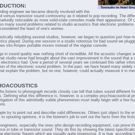
DUCTION:
Tonstudio im Hotel Gre
rding engineer we became directly involved with the
d versus transistor sound controversy as it related to pop recording. The diff
rkedly noticeable as more solid-state consoles made their appearance. Of 
 so many sound problems related to studio acoustics that electronic problems
considered the least of one's worries.
ustically rebuilding several studios, however, we began to question just how 
stics played. During one session in a studio notorious for bad sound we plugg
es into Ampex portable mixers instead of the regular console.
s
e in sound quality was nothing short of incredible. All the acoustic changes 
hat studio never had brought about the vast improvement in the sound that a 
 electronics had. Over a period of several years we continued this rather info
tion of the electronic sound problem. In the past, we have heard many widely 
that explain the problem, but no one, however, could actually measure it in me
k
HOACOUSTICS
o listens to phonograph records closely can tell that tubes sound different f
rs. Defining what this difference is, however, is a complex psychoacoustical p
tigation of this admittedly subtle phenomenon must really begin with a few 
ons.
e try to point out and describe valid differences. Others just object to the en
 to spouting opinions, it is the listener's job to sort out the facts from the ficti
l engineers, especially the ones who design recording equipment, can prove tha
nce in tube or transistor sound. They do this by showing the latest specificat
g electronic figures which are visually quite impressive. It is true, according 