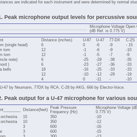
stances are indicated for each instrument and were determined by normal stu
1. Peak microphone output levels for percussive sou
Microphone Voltage Open C
........................................................................
(dB Ref. is 0.775 V)
nt
Distance (inches)
U-87
U-47
77-DX
C-2S
m (single head)
6
0
-6
-9
- 15
om tom
12
-1
-6
-9
-10
om tom
12
-1
-5
-7
-9
incle note)
6
-25
-29
-38
-35
hord )
6
-23
-27
-36
-33
a bells
18
-16
-25
-33
-33
12
-10
-12
-29
-19
l
4
0
-11
-
-10
 U-47 by Neumann, 77DX by RCA, C-28 by AKG, 666 by Electro-Voice.
2. Peak output for a U-47 microphone for various so
Peak Pressure
Microphone Voltage (d
ent________
Distance(feet)
Frequency (Hz)
0.775 V)
 orchestra
15
350
-10
 orchestra
10
350
-12
3
600
-16
e
3
600
-15
orn
3
300
-13