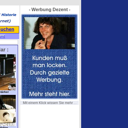
- Werbung Dezent -
Suchen
 und
ar :
stärker
Mit einem Klick wissen Sie mehr . .
tärker