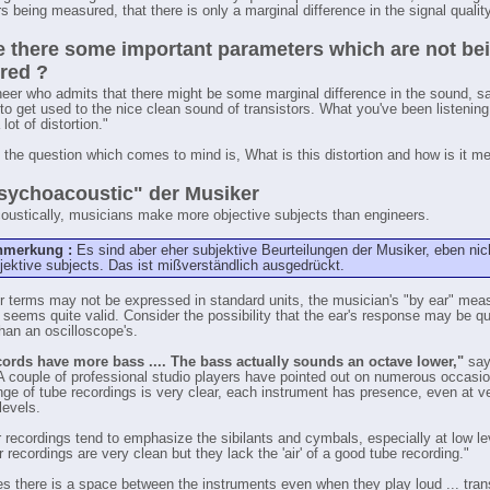
 being measured, that there is only a marginal difference in the signal quality
e there some important parameters which are not be
red ?
eer who admits that there might be some marginal difference in the sound, s
 to get used to the nice clean sound of transistors. What you've been listening
 lot of distortion."
 the question which comes to mind is, What is this distortion and how is it 
sychoacoustic" der Musiker
ustically, musicians make more objective subjects than engineers.
nmerkung :
Es sind aber eher subjektive Beurteilungen der Musiker, eben nic
jektive subjects. Das ist mißverständlich ausgedrückt.
ir terms may not be expressed in standard units, the musician's "by ear" mea
 seems quite valid. Consider the possibility that the ear's response may be qu
than an oscilloscope's.
ords have more bass .... The bass actually sounds an octave lower,"
say
. A couple of professional studio players have pointed out on numerous occasio
nge of tube recordings is very clear, each instrument has presence, even at v
levels.
r recordings tend to emphasize the sibilants and cymbals, especially at low le
r recordings are very clean but they lack the 'air' of a good tube recording."
es there is a space between the instruments even when they play loud ... tran