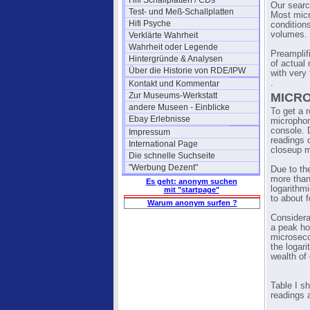
Hifi Schallplatten / CDs
Our searc
Test- und Meß-Schallplatten
Most micr
Hifi Psyche
conditions
volumes.
Verklärte Wahrheit
Wahrheit oder Legende
Preamplifi
Hintergründe & Analysen
of actual
Über die Historie von RDE/IPW
with very
.
Kontakt und Kommentar
Zur Museums-Werkstatt
MICR
andere Museen - Einblicke
To get a r
Ebay Erlebnisse
microphon
console. 
Impressum
readings 
International Page
closeup m
Die schnelle Suchseite
"Werbung Dezent"
Due to th
more than 
Es geht: anonym suchen
logarithm
mit "startpage"
to about f
Warum anonym surfen ?
Considerab
a peak ho
microseco
the logar
wealth of 
Table I s
readings 