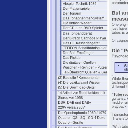
parameters
Abspiel-Technik 1986
Der Plattenspieler
But ar
Der Tonarm
measu
Das Tonabnehmer-System
Die Abtast-"Nadel"
One engin
Der CD- und DVD-Spieler
just have
tubes is a
Das Tonbandgerät
Der 8-track Cartridge Player
Of course
Das CC Kassettengerät
TEFIFON-Schallbandspieler (1950)
Die "P
Der Ball-Empfänger
Psychoaco
Das Pickup
.
Die digitalen Quellen
A
Waschen - Reinigen - Putzen
ob
Teil-Übersicht Quellen & Geräte
.
(3) Bauteile / Komponenten
While the
(4) Die Lexika samt Wissen
technique
different 
(5) Die Download-Seite
14 Artikel zur Rundfunktechnik
"Tube rec
Stereo vor 1958
guitarist
DSR, DAB und DAB+
middle ra
playback 
220V versa 230V
Die Quadrophonie 1969 / 1979
Transisto
Quadro - QS - SQ - CD-4 Doku
'Transisto
Quadro - Geräte
"With tub