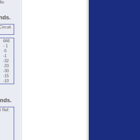
dio
nds.
ircuit.
666
- 1
-5
-1
-32
-33
-30
-15
-10
unds.
B Ref.