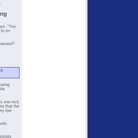
.
ing
ays, "You
 to on
measured?
ht
suring
ite
s one rock
ns that the
ery low
vels.
sistors