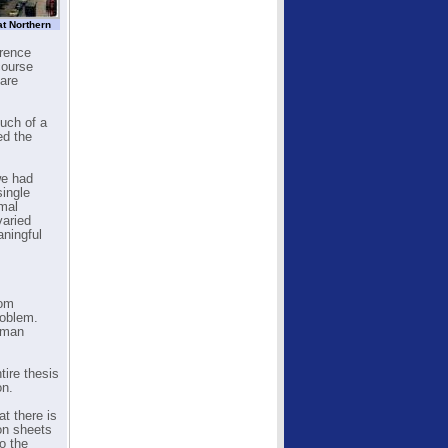
at Northern
erence
course
 are
much of a
ed the
we had
single
rmal
varied
aningful
rom
roblem.
human
tire thesis
on.
t there is
ion sheets
to the