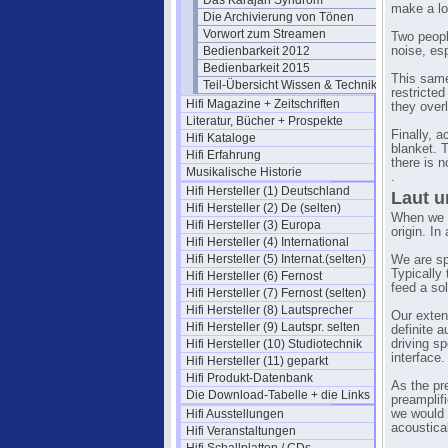
Das Karajan Syndrom
make a lo
Die Archivierung von Tönen
Vorwort zum Streamen
Two peopl
Bedienbarkeit 2012
noise, esp
Bedienbarkeit 2015
This same
Teil-Übersicht Wissen & Technik
restricte
Hifi Magazine + Zeitschriften
they over
Literatur, Bücher + Prospekte
Finally, a
Hifi Kataloge
blanket. 
Hifi Erfahrung
there is 
Musikalische Historie
.
Hifi Hersteller (1) Deutschland
Laut u
Hifi Hersteller (2) De (selten)
When we h
Hifi Hersteller (3) Europa
origin. I
Hifi Hersteller (4) International
Hifi Hersteller (5) Internat.(selten)
We are sp
Typically 
Hifi Hersteller (6) Fernost
feed a sol
Hifi Hersteller (7) Fernost (selten)
Hifi Hersteller (8) Lautsprecher
Our exten
Hifi Hersteller (9) Lautspr. selten
definite a
Hifi Hersteller (10) Studiotechnik
driving sp
interface.
Hifi Hersteller (11) geparkt
Hifi Produkt-Datenbank
As the pr
Die Download-Tabelle + die Links
preamplif
Hifi Ausstellungen
we would t
acoustica
Hifi Veranstaltungen