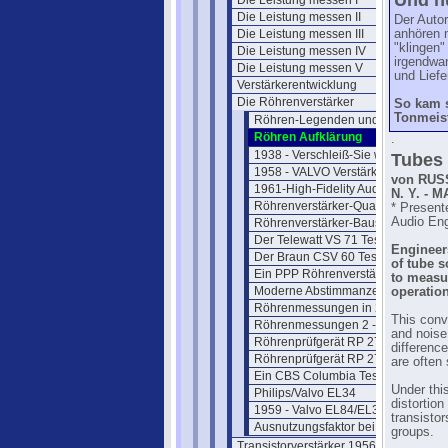
Und n
Die Leistung messen I
Die Leistung messen II
Der Auto
Die Leistung messen III
anhören 
"klingen"
Die Leistung messen IV
irgendwan
Die Leistung messen V
und Liefe
Verstärkerentwicklung
Die Röhrenverstärker
So kam s
Tonmeist
Röhren-Legenden und -Mythen
Röhren Aufklärung
.
1938 - Verschleiß-Sie wußten "es"
Tubes 
1958 - VALVO Verstärkerröhren
von RUSS
1961-High-Fidelity Audio Tubes
N. Y. - M
Röhrenverstärker-Qualität 1980
* Present
Audio Eng
Röhrenverstärker-Bausatz 1986
Der Telewatt VS 71 Test
Engineer
Der Braun CSV 60 Test
of tube 
Ein PPP Röhrenverstärker
to measu
Moderne Abstimmanzeigen (1952)
operation
Röhrenmessungen in 2019
This conv
Röhrenmessungen 2 - Update
and noise
Röhrenprüfgerät RP 270
difference
Röhrenprüfgerät RP 270/370
are often
Ein CBS Columbia Test Set
Under this
Philips/Valvo EL34
distortion
1959 - Valvo EL84/EL34
transistor
Ausnutzungsfaktor bei Endröhren
groups.
Transistorverstärker 1956