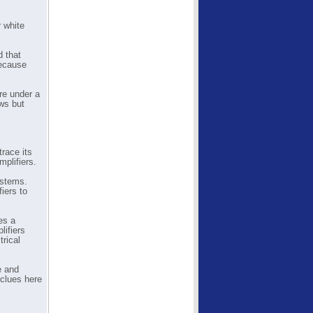
 white
 that
because
're under a
ows but
race its
plifiers.
ystems.
fiers to
es a
lifiers
trical
e and
 clues here