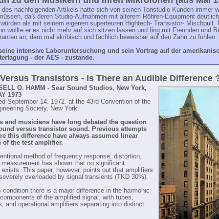
un zu den Musikern und ihren Mikrofonen (aus Mai 1
r des nachfolgenden Artikels hatte sich von seinen Tonstudio Kunden immer w
müssen, daß deren Studio-Aufnahmen mit älterem Röhren-Equipment deutlich
 würden als mit seinem eigenen superteuren Hightech- Transistor- Mischpult.
n wollte er es nicht mehr auf sich sitzen lassen und fing mit Freunden und 
ranten an, dem mal akribisch und fachlich beweisbar auf den Zahn zu fühlen.
eine intensive Laboruntersuchung und sein Vortrag auf der amerikanis
ertagung - der AES - zustande.
Versus Transistors - Is There an Audible Difference 
ELL O. HAMM - Sear Sound Studios, New York,
AY 1973
ed September 14. 1972. at the 43rd Convention of the
ineering Society, New York.
s and musicians have long debated the question
sound versus transistor sound. Previous attempts
re this difference have always assumed linear
 of the test amplifier.
entional method of frequency response, distortion,
 measurement has shown that no significant
 exists. This paper, however, points out that amplifiers
 severely overloaded by signal transients (TKD 30%).
 condition there is a major difference in the harmonic
 components of the amplified signal, with tubes,
s, and operational amplifiers separating into distinct