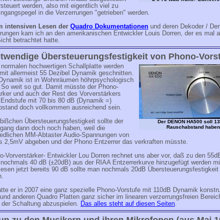
steuert werden, also mit eigentlich viel zu
ngangspegel in die Verzerrungen "getrieben" werden.
m intensiven Lesen der
Quadro Dokumentationen
und deren Dekoder / De
rungen kam ich an den amerikanischen Entwickler Louis Dorren, der es mal 
icht betrachtet hatte.
otwendige Übersteuerungsfestigkeit von Phono-Vors
 normalen hochwertigen Schallplatte werden
mit allermeist 55 Dezibel Dynamik geschnitten.
Dynamik ist in Wohnräumen höhrpsychologisch
. So weit so gut. Damit müsste der Phono-
rker und auch der Rest des Vorverstärkers
 Endstufe mit 70 bis 80 dB (Dynamik =)
stand doch vollkommen ausreichend sein.
 bißchen Übersteuerungsfestigkeit sollte der
Der DENON HA500 soll 1
Rauschabstand haben
gang dann doch noch haben, weil die
iedlichen MM-Abtaster Audio-Spannungen von
s 2,5mV abgeben und der Phono Entzerrer das verkraften müsste.
o-Vorverstärker- Entwickler Lou Dorren rechnet uns aber vor, daß zu den 55d
nochmals 40 dB (±20dB) aus der RIAA Entzerrerkurve hinzugefügt werden m
iesen jetzt bereits 90 dB sollte man nochmals 20dB Übersteuerungsfestigkeit
n.
tte er in 2007 eine ganz spezielle Phono-Vorstufe mit 110dB Dynamik konstru
und anderen Quadro Platten ganz sicher im linearen verzerrungsfreien Bereic
e der Schaltung abzuspielen.
Das alles steht auf diesen Seiten
.