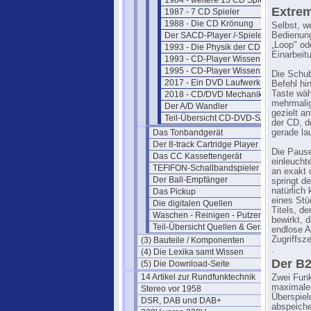
1984 - weitere 13 CD Spieler
Extrem
1987 - 7 CD Spieler
1988 - Die CD Krönung
Selbst, w
Der SACD-Player /-Spieler
Bedienung
„Loop" od
1993 - Die Physik der CD
Einarbeit
1993 - CD-Player Wissen + Service
1995 - CD-Player Wissen + Service
Die Schub
2017 - Ein DVD Laufwerk - Einblick
Befehl hi
Taste wäh
2018 - CD/DVD Mechaniken
mehrmali
Der A/D Wandler
gezielt a
Teil-Übersicht CD-DVD-SACD
der CD, d
Das Tonbandgerät
gerade la
Der 8-track Cartridge Player
Die Pause
Das CC Kassettengerät
einleucht
TEFIFON-Schallbandspieler (1950)
an exakt 
Der Ball-Empfänger
springt d
natürlich
Das Pickup
eines Stü
Die digitalen Quellen
Titels, d
Waschen - Reinigen - Putzen
bewirkt, 
Teil-Übersicht Quellen & Geräte
endlose A
Zugriffsz
(3) Bauteile / Komponenten
.
(4) Die Lexika samt Wissen
Der B2
(5) Die Download-Seite
14 Artikel zur Rundfunktechnik
Zwei Funk
maximalen
Stereo vor 1958
Überspiel
DSR, DAB und DAB+
abspeiche