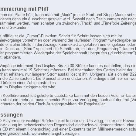
mmierung mit Pfiff
an die Platte hört, kann man mit „Mark" je eine Start und Stopp-Marke setz
denen dann ein Ausschnitt gespielt wird. Sowohl nach Titelnummern wie nach
rammiert werden, man schaltet um zwischen „Track" und „Time";die Zeiteinga
n und Sekunden.
pfiffig ist die „Cursor"-Funktion: Schritt für Schritt lassen sich mit ihr
iervorgänge vornehmen oder während der laufenden Programmwiedergabe nac
ede einzelne Stelle in der Anzeige kann exakt angefahren und eingelesen oder
in Druck auf „Store" speichert die Schritte ab, mit den „Programstep"-Tasten 
er programmierten Wiedergabe der Speicherinhalt überprüfen („durchblättern"
t, abändern.
 Vorgänge informiert das Display. Bis zu 30 Stücke kann es darstellen, das e
kann maximal 19 Schritte umfassen. Bei Abschalten des Geräts bleibt der
nhalt erhalten, nur längerer Stromausfall löscht ihn. Übrigens läßt sich der B
r die Zahlentasten 1 bis 9 einschalten und starten. Allerdings stört hier ein w
Drücken einer Zahlentaste dies
ort im Display rückgemeldet wird.
n Kopfhöreranschluß gelieferte Lautstärke kann mit den beiden Volume-Tasten
s steht ein mehr als ausreichender Pegel zur Verfügung; auch auf den mit „Va
chneten der beiden Cinch-Ausgänge wirken die Pegelsteller.
essungen
D-Playern sehr wichtige Störfestigkeit konnte uns Urs Zogg, Leiter der Revox-
twicklung im schweizerischen Regensdorf eindrucksvoll demonstrieren: eine s
te CD mit einem Höhenschlag und einer Exzentrizität im Millimeterbereich scha
yer gerade noch, wo andere längst versagen.