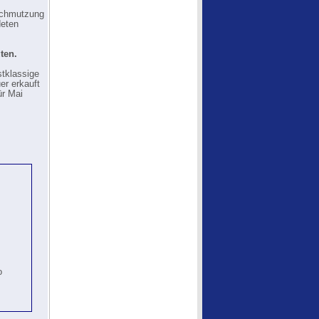
rschmutzung
deten
ten.
tklassige
er erkauft
ür Mai
o