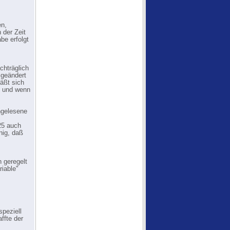
en,
 der Zeit
be erfolgt
hträglich
 geändert
läßt sich
) und wenn
ingelesene
225 auch
enig, daß
 geregelt
riable"
peziell
ffte der