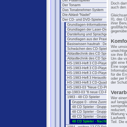
Der Plattenspieler
Doch dami
Der Tonarm
auch den 
Das Tonabnehmer-System
Die Abtast-"Nadel"
Gleichsam
II), das 
Der CD- und DVD-Spieler
ihrer Ben
Grundlagen-Informationen zur CD
großfläch
Grundlagen der Laser-Diode
gegenüber
Darstellung und Sprachgebrauch
.
Grundlagen aus der Praxis
Komfor
Basiswissen hautnah : Der Laser
Wie umsic
Schwächen des CD-Spielers
unwichtig
Abtasttechnik des CD Spielers
sie ihre 
Abtasttechnik des CD Spielers II
Um die vi
gibt eine
HS-1983-Heft 3 CD-Player I
Eine soge
HS-1983-Heft 3 CD-Player II
Informati
HS-1983-Heft 3 CD-Player III
für die E
HS-1983-Heft 3 Herausforderung
oder per 
HS-1983-Heft 3 CD-Quadrophonie
der Schub
HS-1983-03 "Neue CD-Player"
Verarb
sp-1983-03 "8 neue CD-Player"
1983 - 48 CD Spieler
Wer einen
Gruppe 0 - ohne Zuordnung
auf langj
semiprofe
48 CD Spieler - Gruppe 1
reduziert
48 CD Spieler - Gruppe 2
Wartung v
48 CD Spieler - Gruppe 3
Laufwerk 
48 CD Spieler - Nachtrag
Teil. Die 