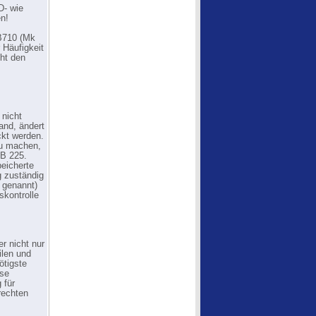
D- wie
n!
B710 (Mk
 Häufigkeit
ht den
 nicht
and, ändert
ckt werden.
zu machen,
 B 225.
eicherte
g zuständig
 genannt)
skontrolle
r nicht nur
ilen und
ötigste
ose
 für
rechten