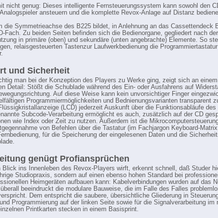
t nicht genug: Dieses intelligente Fernsteuerungssystem kann sowohl den C
Analogspieler ansteuern und die komplette Revox-Anlage auf Distanz bediene
 die Symmetrieachse des B225 bildet, in Anlehnung an das Cassettendeck 
CD-Fach. Zu beiden Seiten befinden sich die Bedienorgane, gegliedert nach der
utzung in primäre (oben) und sekundäre (unten angebrachte) Elemente. So ste
igen, relaisgesteuerten Tastenzur Laufwerkbedienung die Programmiertastatur
.
t und Sicherheit
htig man bei der Konzeption des Players zu Werke ging, zeigt sich an einem
en Detail: Stößt die Schublade während des Ein- oder Ausfahrens auf Widerst
Bewegungsrichtung. Auf diese Weise kann kein unvorsichtiger Finger eingezwi
elfältigen Programmiermöglichkeiten und Bednienungsvarianten transparent 
 Flüssigkristallanzeige (LCD) jederzeit Auskunft über die Funktionsabläufe des
nannte Subcode-Verarbeitung ermöglicht es auch, zusätzlich auf der CD gesp
onen wie Index oder Zeit zu nutzen. Außerdem ist die Mikrocomputersteuerun
ntgegennahme von Befehlen über die Tastatur (im Fachjargon Keyboard-Matrix
Fernbedienung, für die Speicherung der eingelesenen Daten und die Sicherheit
lade.
eitung genügt Profiansprüchen
 Blick ins Innenleben des Revox-Players wirft, erkennt schnell, daß Studer hie
ährige Studiopraxis, sondern auf einen ebenso hohen Standard bei professione
ssionellen Heimgeräten aufbauen kann: Kabelverbindungen wurden auf das N
, überall beeindruckt die modulare Bauweise, die im Falle des Falles probleml
erspricht. Dem entspricht die saubere, übersichtliche Gliederung in Steuerung
und Programmierung auf der linken Seite sowie für die Signalverarbeitung im 
einzelnen Printkarten stecken in einem Basisprint.