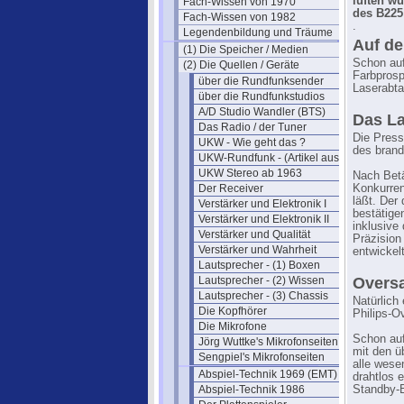
lüften w
Fach-Wissen von 1970
des B225
Fach-Wissen von 1982
.
Legendenbildung und Träume
Auf de
(1) Die Speicher / Medien
Schon auf
(2) Die Quellen / Geräte
Farbprosp
über die Rundfunksender
Laserabta
über die Rundfunkstudios
A/D Studio Wandler (BTS)
Das La
Das Radio / der Tuner
Die Press
UKW - Wie geht das ?
des brand
UKW-Rundfunk - (Artikel aus 1950)
UKW Stereo ab 1963
Nach Betä
Der Receiver
Konkurren
läßt. Der
Verstärker und Elektronik I
bestätige
Verstärker und Elektronik II
inklusive
Verstärker und Qualität
Präzision
Verstärker und Wahrheit
entwickelt
Lautsprecher - (1) Boxen
Lautsprecher - (2) Wissen
Overs
Lautsprecher - (3) Chassis
Natürlich
Die Kopfhörer
Philips-O
Die Mikrofone
Schon auf
Jörg Wuttke's Mikrofonseiten
mit den ü
Sengpiel's Mikrofonseiten
alle wese
Abspiel-Technik 1969 (EMT)
drahtlos 
Abspiel-Technik 1986
Standby-B