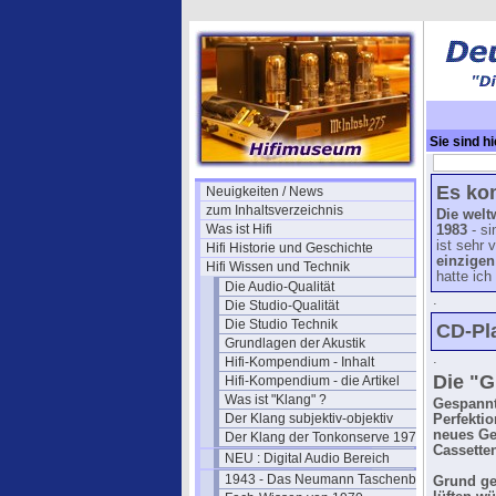
Sie sind hi
Spieler
→
1
Es kom
Neuigkeiten / News
zum Inhaltsverzeichnis
Die welt
Was ist Hifi
1983
- si
ist sehr 
Hifi Historie und Geschichte
einzigen
Hifi Wissen und Technik
hatte ich
Die Audio-Qualität
.
Die Studio-Qualität
Die Studio Technik
CD-Pl
Grundlagen der Akustik
.
Hifi-Kompendium - Inhalt
Die "G
Hifi-Kompendium - die Artikel
Was ist "Klang" ?
Gespannt
Der Klang subjektiv-objektiv
Perfektio
neues Ge
Der Klang der Tonkonserve 1979
Cassette
NEU : Digital Audio Bereich
1943 - Das Neumann Taschenbuch
Grund ge