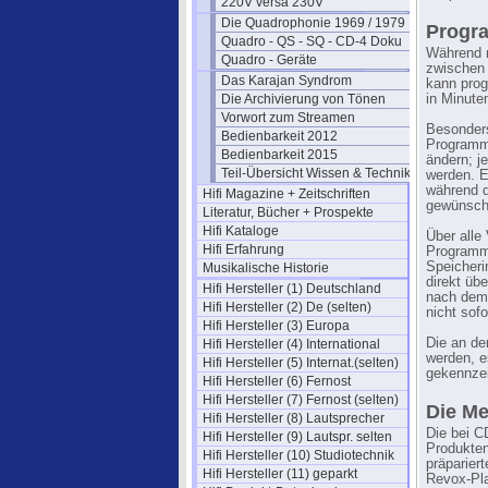
220V versa 230V
Die Quadrophonie 1969 / 1979
Progra
Quadro - QS - SQ - CD-4 Doku
Während m
Quadro - Geräte
zwischen 
Das Karajan Syndrom
kann prog
Die Archivierung von Tönen
in Minute
Vorwort zum Streamen
Besonders 
Bedienbarkeit 2012
Programm
Bedienbarkeit 2015
ändern; j
Teil-Übersicht Wissen & Technik
werden. E
während d
Hifi Magazine + Zeitschriften
gewünsch
Literatur, Bücher + Prospekte
Hifi Kataloge
Über alle
Hifi Erfahrung
Programm 
Speicheri
Musikalische Historie
direkt übe
Hifi Hersteller (1) Deutschland
nach dem 
Hifi Hersteller (2) De (selten)
nicht sof
Hifi Hersteller (3) Europa
Die an de
Hifi Hersteller (4) International
werden, e
Hifi Hersteller (5) Internat.(selten)
gekennzei
Hifi Hersteller (6) Fernost
Hifi Hersteller (7) Fernost (selten)
Die M
Hifi Hersteller (8) Lautsprecher
Die bei C
Hifi Hersteller (9) Lautspr. selten
Produkten
Hifi Hersteller (10) Studiotechnik
präparier
Hifi Hersteller (11) geparkt
Revox-Pla