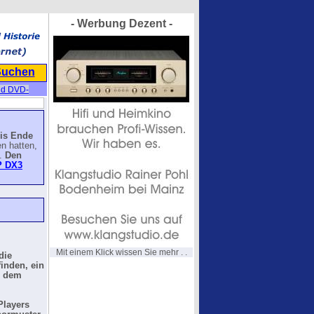
- Werbung Dezent -
Suchen
nd DVD-
bis Ende
en hatten,
n.
Den
 DX3
Mit einem Klick wissen Sie mehr . .
die
inden, ein
d dem
Players