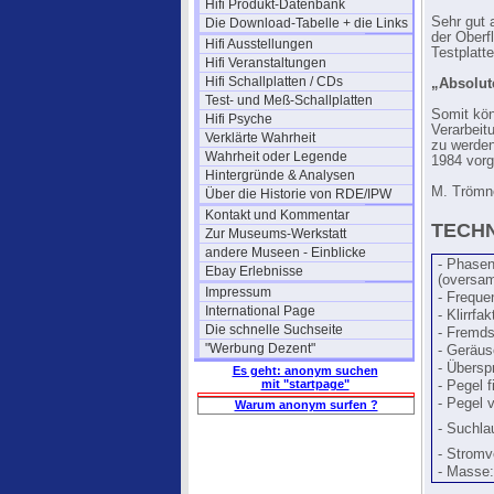
Hifi Produkt-Datenbank
Sehr gut 
Die Download-Tabelle + die Links
der Oberf
Hifi Ausstellungen
Testplatt
Hifi Veranstaltungen
Hifi Schallplatten / CDs
„Absolute
Test- und Meß-Schallplatten
Somit kön
Hifi Psyche
Verarbeit
Verklärte Wahrheit
zu werden
Wahrheit oder Legende
1984 vorg
Hintergründe & Analysen
M. Trömne
Über die Historie von RDE/IPW
Kontakt und Kommentar
TECHN
Zur Museums-Werkstatt
andere Museen - Einblicke
- Phasenl
Ebay Erlebnisse
(oversam
Impressum
- Freque
International Page
- Klirrfak
Die schnelle Suchseite
- Fremd
"Werbung Dezent"
- Geräu
- Übersp
Es geht: anonym suchen
mit "startpage"
- Pegel f
- Pegel v
Warum anonym surfen ?
- Suchla
- Stromv
- Masse: