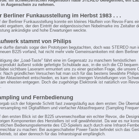
ürde. Im schweizerischen Regensdorf hatte STEREO Gelegenheit, ein La
 in Augenschein zu nehmen.
r Berliner Funkausstellung im Herbst 1983 . . .
 der Berliner Funkausstellung konnte ein kleines Häuflein von Revox-Fans ei
ekt ergattern, der den Eintritt der eidgenössischen Nobelmarke ins Zeitalter d
stung ankündigte und hohe Erwartungen weckte.
ufwerk stammt von Philips
e durfte damals sogar den Prototypen begutachten, doch was STEREO nun i
neuen B225 vorfand, hat nicht mehr viele Gemeinsamkeiten mit dem Berliner
tigung der „Load-Taste" fährt eine im Gegensatz zu manchem fernöstlichen
zprodukt äußerst solide gefertigte Schublade aus, in die sich die CD bequem
 dabei sichtbare Laserarm ermuntert uns zu einer gezielten Frage, die unsere
n: Nach gründlichen Versuchen hat man sich für das bestens bewährte Philip
 der Abtasteinheit entschieden, es kam den strengen Vorstellungen von Schwe
 am ehesten entgegen. Doch die zugehörige Elektronik ist natürlich von Revo
.
ampling und Fernbedienung
 ergab sich der folgende Schritt fast zwangsläufig aus dem ersten: Die Über
versampling mit Digitalfiltern und vierfacher Abtastfrequenz (Sampling Freque
 den ersten Blick ist der B225 unverwechselbar ein echter Revox, die Designi
brigen Komponenten des Herstellers ist voll gewährleistet. Da war es nur kon
ntlichen Bedienungselemente des CD-Spielers auch durch eine Infrarot-Fernb
erreichbar zu machen: Bei ausgeschalteter Power-Taste befindet sich das Ger
etrieb, ist aber dennoch für das Infrarotsignal empfänglich.