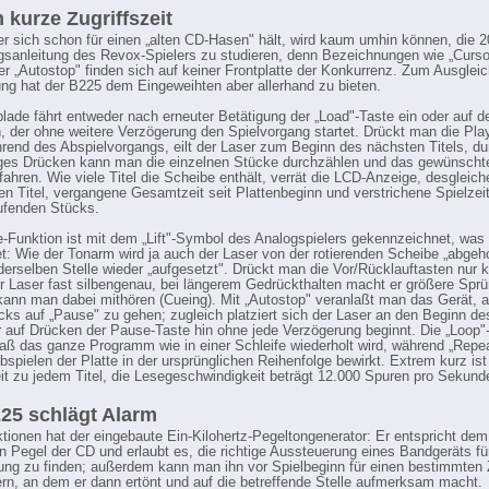
 kurze Zugriffszeit
er sich schon für einen „alten CD-Hasen" hält, wird kaum umhin können, die 2
sanleitung des Revox-Spielers zu studieren, denn Bezeichnungen wie „Cursor
er „Autostop" finden sich auf keiner Frontplatte der Konkurrenz. Zum Ausgleich
ung hat der B225 dem Eingeweihten aber allerhand zu bieten.
lade fährt entweder nach erneuter Betätigung der „Load"-Taste ein oder auf d
n, der ohne weitere Verzögerung den Spielvorgang startet. Drückt man die Pla
rend des Abspielvorgangs, eilt der Laser zum Beginn des nächsten Titels, du
ges Drücken kann man die einzelnen Stücke durchzählen und das gewünscht
nfahren. Wie viele Titel die Scheibe enthält, verrät die LCD-Anzeige, desgleic
en Titel, vergangene Gesamtzeit seit Plattenbeginn und verstrichene Spielzei
ufenden Stücks.
-Funktion ist mit dem „Lift"-Symbol des Analogspielers gekennzeichnet, was
et: Wie der Tonarm wird ja auch der Laser von der rotierenden Scheibe „abge
derselben Stelle wieder „aufgesetzt". Drückt man die Vor/Rücklauftasten nur k
er Laser fast silbengenau, bei längerem Gedrückthalten macht er größere Spr
 kann man dabei mithören (Cueing). Mit „Autostop" veranlaßt man das Gerät,
cks auf „Pause" zu gehen; zugleich platziert sich der Laser an den Beginn d
er auf Drücken der Pause-Taste hin ohne jede Verzögerung beginnt. Die „Loop"
daß das ganze Programm wie in einer Schleife wiederholt wird, während „Repe
bspielen der Platte in der ursprünglichen Reihenfolge bewirkt. Extrem kurz ist
eit zu jedem Titel, die Lesegeschwindigkeit beträgt 12.000 Spuren pro Sekund
25 schlägt Alarm
tionen hat der eingebaute Ein-Kilohertz-Pegeltongenerator: Er entspricht dem
 Pegel der CD und erlaubt es, die richtige Aussteuerung eines Bandgeräts fü
ung zu finden; außerdem kann man ihn vor Spielbeginn für einen bestimmten 
rn, an dem er dann ertönt und auf die betreffende Stelle aufmerksam macht.