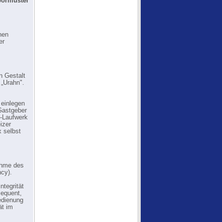
bormuster
nen
er
n Gestalt
 „Urahn".
 einlegen
 Gastgeber
s-Laufwerk
izer
x selbst
nahme des
ncy).
ntegrität
sequent,
edienung
ät im