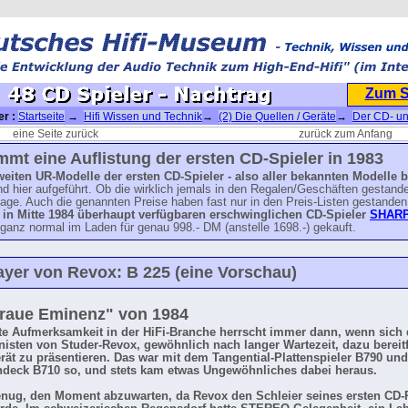
Zum 
er :
Startseite
→
Hifi Wissen und Technik
→
(2) Die Quellen / Geräte
→
Der CD- u
983 - 48 CD Spieler
→ 48 CD Spieler - Nachtrag
eine Seite zurück
zurück zum Anfang
mt eine Auflistung der ersten CD-Spieler in 1983
weiten UR-Modelle der ersten CD-Spieler - also aller bekannten Modelle 
nd hier aufgeführt. Ob die wirklich jemals in den Regalen/Geschäften gestand
vage. Auch die genannten Preise haben fast nur in den Preis-Listen gestande
 in Mitte 1984 überhaupt verfügbaren erschwinglichen
CD-Spieler
SHARP
 ganz normal im Laden für genau 998.- DM (anstelle 1698.-) gekauft.
ayer von Revox: B 225 (eine Vorschau)
raue Eminenz" von 1984
e Aufmerksamkeit in der HiFi-Branche herrscht immer dann, wenn sich 
nisten von Studer-Revox, gewöhnlich nach langer Wartezeit, dazu bereitf
rät zu präsentieren. Das war mit dem Tangential-Plattenspieler B790 un
ndeck B710 so, und stets kam etwas Ungewöhnliches dabei heraus.
nug, den Moment abzuwarten, da Revox den Schleier seines ersten CD-