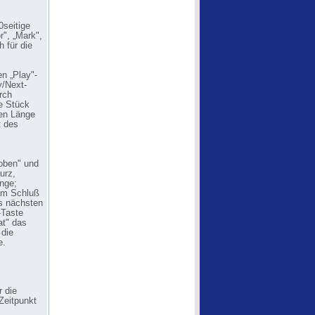
0seitige
", „Mark",
 für die
en „Play"-
y/Next-
rch
e Stück
hen Länge
t des
hoben" und
urz,
ünge;
 am Schluß
es nächsten
-Taste
at" das
 die
e.
r die
Zeitpunkt