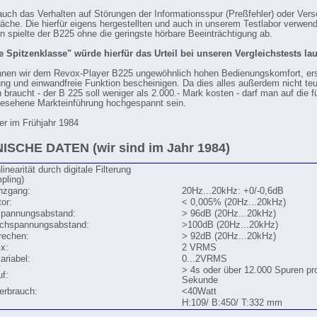
auch das Verhalten auf Störungen der Informationsspur (Preßfehler) oder Ve
läche. Die hierfür eigens hergestellten und auch in unserem Testlabor verwen
en spielte der B225 ohne die geringste hörbare Beeinträchtigung ab.
 Spitzenklasse" würde hierfür das Urteil bei unseren Vergleichstests lau
nen wir dem Revox-Player B225 ungewöhnlich hohen Bedienungskomfort, ers
ung und einwandfreie Funktion bescheinigen. Da dies alles außerdem nicht teu
 braucht - der B 225 soll weniger als 2.000.- Mark kosten - darf man auf die f
esehene Markteinführung hochgespannt sein.
r im Frühjahr 1984
ISCHE DATEN (wir sind im Jahr 1984)
inearität durch digitale Filterung
pling)
nzgang:
20Hz...20kHz: +0/-0,6dB
tor:
< 0,005% (20Hz...20kHz)
spannungsabstand:
> 96dB (20Hz...20kHz)
schspannungsabstand:
>100dB (20Hz...20kHz)
rechen:
> 92dB (20Hz...20kHz)
ix:
2 VRMS
ariabel:
0...2VRMS
> 4s oder über 12.000 Spuren pr
uf:
Sekunde
erbrauch:
<40Watt
H:109/ B:450/ T:332 mm