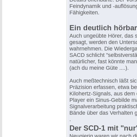
Feindynamik und -auflösun
Fähigkeiten.
Ein deutlich hörbare
Auch ungeübte Hörer, das se
gesagt, werden den Unters
wahrnehmen. Die Wiederga
SACD schlicht "selbstverstä
natürlicher, fast könnte ma
(ach du meine Güte ....).
Auch meßtechnisch läßt sic
Präzision erfassen, etwa b
Kilohertz-Signals, aus dem
Player ein Sinus-Gebilde m
Signalverarbeitung praktisc
Bände über das Verhalten g
.
Der SCD-1 mit "nur"
Neugierig waren wir nach d