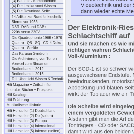
(3) Bauteile / Komponenten
Videotechnik und der
(4) Die Lexika samt Wissen
dann wieder echte Mei
(5) Die Download-Seite
14 Artikel zur Rundfunktechnik
.
Stereo vor 1958
Der Elektronik-Rie
DSR, DAB und DAB+
220V versa 230V
Schlachtschiff auf
Die Quadrophonie 1969 / 1979
Quadro - QS - SQ - CD-4 Doku
Und sie machen es wie m
Quadro - Geräte
richtigen wahren Schlacht
Das Karajan Syndrom
Voll-Aluminium :
Die Archivierung von Tönen
Vorwort zum Streamen
Der SCD-1 ist so schwer wi
Bedienbarkeit 2012
Bedienbarkeit 2015
ausgewachsene Endstufe. M
Teil-Übersicht Wissen & Technik
beeindruckenden, motorisc
Hifi Magazine + Zeitschriften
Abdeckung und blauen Seit
Literatur, Bücher + Prospekte
wirkt der Toplader wie ein T
Hifi Kataloge
Hifi Erfahrung
Musikalische Historie
Die Scheibe wird eingeleg
Hifi Hersteller (1) Deutschland
einem vergoldeten Gewicht
Hifi Hersteller (2) De (selten)
Alsdann gibt man die Art de
Hifi Hersteller (3) Europa
Tonträgers - CD oder SACD
Hifi Hersteller (4) International
damit wird aus den beiden
Hifi Hersteller (5) Internat.(selten)