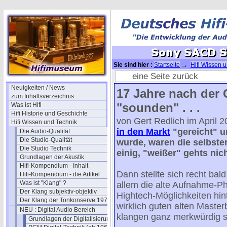
Sie sind hier :
Startseite
→
Hifi Wissen 
ein grosser Flop?
→ Sony SACD SCD-1 Te
eine Seite zurück
Neuigkeiten / News
17 Jahre nach der
zum Inhaltsverzeichnis
"sounden" . . .
Was ist Hifi
Hifi Historie und Geschichte
von Gert Redlich im April 
Hifi Wissen und Technik
in den Markt
"gereicht" u
Die Audio-Qualität
Die Studio-Qualität
wurde, waren die selbste
Die Studio Technik
einig, "weißer" gehts nich
Grundlagen der Akustik
Hifi-Kompendium - Inhalt
Dann stellte sich recht bal
Hifi-Kompendium - die Artikel
Was ist "Klang" ?
allem die alte Aufnahme-Ph
Der Klang subjektiv-objektiv
Hightech-Möglichkeiten hin
Der Klang der Tonkonserve 1979
wirklich guten alten Mast
NEU : Digital Audio Bereich
klangen ganz merkwürdig ste
Grundlagen der Digitalisierung