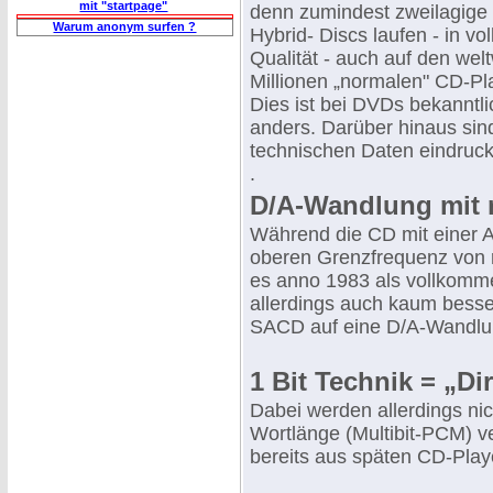
mit "startpage"
denn zumindest zweilagig
Warum anonym surfen ?
Hybrid- Discs laufen - in vo
Qualität - auch auf den wel
Millionen „normalen" CD-Pl
Dies ist bei DVDs bekanntli
anders. Darüber hinaus sin
technischen Daten eindruck
.
D/A-Wandlung mit 
Während die CD mit einer A
oberen Grenzfrequenz von 
es anno 1983 als vollkomme
allerdings auch kaum besse
SACD auf eine D/A-Wandlung
1 Bit Technik = „Di
Dabei werden allerdings nic
Wortlänge (Multibit-PCM) v
bereits aus späten CD-Playe