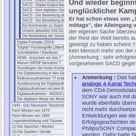
Und wieder beginnt
SACD - Digital Output Bausatz II
unglücklicher Kam
SACD - Den digitalen Output nutzen
SACD - Die Bewertung der Qualität
Er hat schon etwas von „
SACD - Die Bewertung der Booklets
mittags", der Alleingang 
Ein Kommentar zu Super Audio CD
Unsere aktuellen SACDs 2025
der eigenen Sache überzeug
Die Bedeutung der Soundkarte
der Rest der Welt bereits 
Digital-Formate (2024)
geeinigt zu haben scheint !
"Digital"-Fachbegriffe (Jitter/Dither)
kein Mensch mehr von der 
Schnittstellen / Interfaces
(Anmerkung : sehr erfolgrei
HDMI - brauchen wir das ?
vorgesehenen SACD gegen
Warum S/PDIF benutzen ?
Grundlagen der Audio-Kompression
.
Die Digitalisierung in den Geräten
Anmerkung :
Das hat
Referenzaufnahmen ?? erstellen
analoge 4-Kanal Tech
Aussteuerung bei Digitalaufnahmen
Digitalaufnahmen mit dem INDIGO
dem CD4-Demodulator
Digitalaufnahmen - INDIGO (2)
SONY war auch mit dab
Die digitalen Wege der Musik
wurde ebenfalls überr
1943 - Das Neumann Taschenbuch
nicht mehr durchsetze
Fach-Wissen von 1970
Entwicklungen wie die 
Fach-Wissen von 1982
Legendenbildung und Träume
Erfolgsgeschichten de
(1) Die Speicher / Medien
Philips/SONY Compact
(2) Die Quellen / Geräte
werden. Dafür hatte 