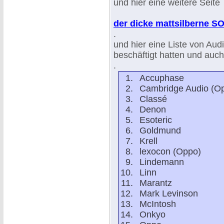
und hier eine weitere Seite
der dicke mattsilberne 
.
und hier eine Liste von Au
beschäftigt hatten und auch
.
Accuphase
Cambridge Audio (O
Classé
Denon
Esoteric
Goldmund
Krell
lexocon (Oppo)
Lindemann
Linn
Marantz
Mark Levinson
McIntosh
Onkyo