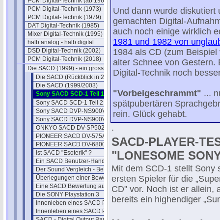
PCM Digital-Technik (ab 1967)
PCM Digital-Technik (1973)
Und dann wurde diskutiert 
PCM Digital-Technik (1979)
gemachten Digital-Aufnah
DAT Digital-Technik (1985)
auch noch einige wirklich 
Mixer Digital-Technik (1995)
1981 und 1982 von unglaubl
halb analog - halb digital
DSD Digital-Technik (2002)
1984 als CD (zum Beispiel 
PCM Digital-Technik (2018)
alter Schnee von Gestern. 
Die SACD (1999) - ein grosser Flop?
Digital-Technik noch besser
Die SACD (Rückblick in 2022)
Die SACD (1999/2003)
"Vorbeigeschrammt"
... 
Sony SACD SCD-1 Teil 1
spätpubertären Sprachgebr
Sony SACD SCD-1 Teil 2
Sony SACD DVP-NS900V
rein. Glück gehabt.
Sony SACD DVP-NS900V - 2
.
ONKYO SACD DV-SP502E
PIONEER SACD DV-575A
SACD-PLAYER-TES
PIONEER SACD DV-6800
"LONESOME SON
Ist SACD "Esoterik" ?
Ein SACD Benutzer-Handbuch 2004
Mit dem SCD-1 stellt Sony 
Der Sound Vergleich - Beispiele
ersten Spieler für die „Supe
Überlegungen einer Beweisführung
Eine SACD Bewertung aus 2002
CD" vor. Noch ist er allein, 
Die SONY Playstation 3
bereits ein highendiger „Su
Innenleben eines SACD Players I
Innenleben eines SACD Players II
SACD - Digital Output Bausatz I