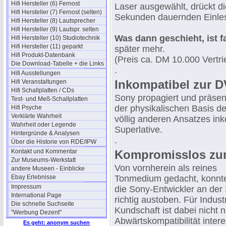
Hifi Hersteller (6) Fernost
Laser ausgewählt, drückt d
Hifi Hersteller (7) Fernost (selten)
Sekunden dauernden Einle
Hifi Hersteller (8) Lautsprecher
Hifi Hersteller (9) Lautspr. selten
Was dann geschieht, ist 
Hifi Hersteller (10) Studiotechnik
Hifi Hersteller (11) geparkt
später mehr.
Hifi Produkt-Datenbank
(Preis ca. DM 10.000 Vertr
Die Download-Tabelle + die Links
.
Hifi Ausstellungen
Inkompatibel zur 
Hifi Veranstaltungen
Hifi Schallplatten / CDs
Sony propagiert und präsent
Test- und Meß-Schallplatten
der physikalischen Basis d
Hifi Psyche
Verklärte Wahrheit
völlig anderen Ansatzes ink
Wahrheit oder Legende
Superlative.
Hintergründe & Analysen
.
Über die Historie von RDE/IPW
Kontakt und Kommentar
Kompromisslos zum
Zur Museums-Werkstatt
Von vornherein als reines
andere Museen - Einblicke
Ebay Erlebnisse
Tonmedium gedacht, konnte
Impressum
die Sony-Entwickler an de
International Page
richtig austoben. Für Indust
Die schnelle Suchseite
Kundschaft ist dabei nicht n
"Werbung Dezent"
Abwärtskompatibilität intere
Es geht: anonym suchen