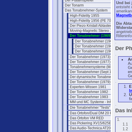
Der Plattenspieler
Und bei
Der Tonarm
entsteht 
Das Tonabnehmer-System
amerikani
Magnetba
High-Fidelity 1955
High-Fidelity 1956 (PE 7000)
Die Abta
Der Piezo Kristall Abtaster (1948)
Widerst
Moving-Magnetic Stereo 1959
angetrieb
Der Tonabnehmer (1969)
Rilleninf
Der Tonabnehmer (1969) II
.
Der Tonabnehmer (1969) III
Der Ph
Der Tonabnehmer (1969) IV
.
Der Tonabnehmer (1973)
A
Der Tonabnehmer (1977)
Au
Tonabnehmersysteme (Mai 1977)
Ge
Der Tonabnehmer (Sept 1977)
en
Ge
Der dynamische Tonabnehmer
.
Der Tonabnehmer (1979)
E
Experten-Wissen 1981
I
Der Tonabnehmer 1982
U
Der Tonabnehmer 1983
f
MM und MC Systeme - Infos
.
Die Tonabnehmer "Tests"
Das In
Das Ortofon/Dual DM 20 E
Das Ortofon VM RED
1.
Das Pickering XV15/625E
1.1
Das Audio-Technica AT20 SLa
1.2