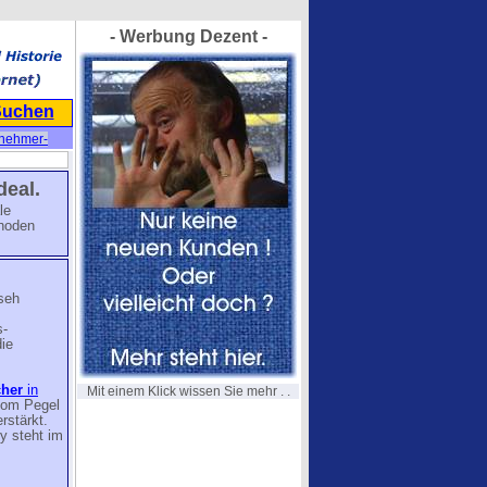
- Werbung Dezent -
Suchen
nehmer-
deal.
le
thoden
seh
s-
ie
cher
in
Mit einem Klick wissen Sie mehr . .
(vom Pegel
rstärkt.
y steht im