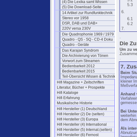
5.2
(4) Die Lexika samt Wissen
5.3
(5) Die Download-Seite
6.
14 Artikel zur Rundfunktechnik
Stereo vor 1958
6.1
DSR, DAB und DAB+
6.2
220V versa 230V
7.
Die Quadrophonie 1969 / 1979
.
Quadro - QS - SQ - CD-4 Doku
Die Zu
Quadro - Geräte
Um zu ve
Das Karajan Syndrom
Zusamme
Die Archivierung von Tönen
.
Vorwort zum Streamen
7. Zu
Bedienbarkeit 2012
Bedienbarkeit 2015
Beim Stu
Teil-Übersicht Wissen & Technik
Impedanz
kleiner 
Hifi Magazine + Zeitschriften
Meßverfah
Literatur, Bücher + Prospekte
Hifi Kataloge
Anhand 
Hifi Erfahrung
Verfahre
gemessen
Musikalische Historie
Hifi Hersteller (1) Deutschland
Bei Unte
Hifi Hersteller (2) De (selten)
weiterhi
Hifi Hersteller (3) Europa
dem Abnu
Hifi Hersteller (4) International
Als inte
Hifi Hersteller (5) Internat.(selten)
Abnutzun
Hifi Hersteller (6) Fernost