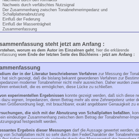
Nachweis durch den Klirrfaktor
Nachweis durch verfälschtes Nutzsignal
Der Zusammenhang zwischen Tonabnehmerimpedanz und
Schallplattenabnutzung
Einfluß der Federung
Einfluß der Massenträgheit
Zusammenfassung
sammenfassung steht jetzt am Anfang :
rstehen, worum es dem Autor im Einzelnen geht
, hier die erklärende
nfassung
vom Ende der letzten Seite des Büchleins - jetzt am Anfang :
sammenfassung
dium der in der Literatur beschriebenen Verfahren
zur Messung der Tona
 hat sich gezeigt, daß die bislang bekannt gewordenen Verfahren zur Besti
Impedanzen moderner Tonabnehmer nicht mehr ausreichen. Daher wurden zwe
ren entwickelt, die es ermöglichen, diese Lücke zu schließen.
von experimentellen Ergebnissen
konnte gezeigt werden, daß sich diese n
n dazu eignen, Impedanzen, deren Betrag mehr als eine Zehnerpotenz unter de
en Größenordnung liegt, mit brauchbarer, exakt angebbarer Genauigkeit zu er
rsuchungen, die sich mit der Abnutzung von Schallplatten befaßten
, kon
n ein eindeutiger Zusammenhang zwischen dem Betrag der Tonabnehmer-Imp
tzungsgrad festgestellt werden.
ressantes Ergebnis dieser Messungen
darf die Aussage gewertet werden, d
g von Schallplatten nicht so sehr durch den FederCharakter der Tonabnehmer