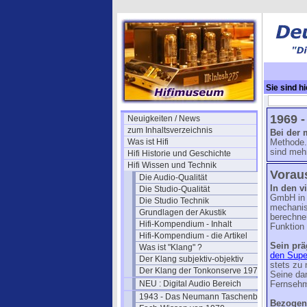
Sie sind hi
System
→ D
1969 -
Neuigkeiten / News
zum Inhaltsverzeichnis
Bei der 
Was ist Hifi
Methode.
sind mehr
Hifi Historie und Geschichte
Hifi Wissen und Technik
Voraus
Die Audio-Qualität
In den v
Die Studio-Qualität
GmbH in 
Die Studio Technik
mechanis
Grundlagen der Akustik
berechne
Hifi-Kompendium - Inhalt
Funktion
Hifi-Kompendium - die Artikel
Sein prä
Was ist "Klang" ?
den Supe
Der Klang subjektiv-objektiv
stets zu 
Der Klang der Tonkonserve 1979
Seine dam
NEU : Digital Audio Bereich
Fernseh
1943 - Das Neumann Taschenbuch
Bezogen 