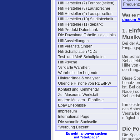
Impedanz
Hifi Hersteller (7) Fernost (selten)
Frequenz
Hifi Hersteller (8) Lautsprecher
.
Hifi Hersteller (9) Lautspr. selten
Was es m
Hifi Hersteller (10) Studiotechnik
diesem A
.
Hifi Hersteller (11) geparkt
Hifi Produkt-Datenbank
1. Ein
Die Download-Tabelle + die Links
Musik
Hifi Ausstellungen
Bei der A
Hifi Veranstaltungen
Eingangsg
Hifi Schallplatten / CDs
Die Schal
Test- und Meß-Schallplatten
Schallfel
Hifi Psyche
Hilfe von
Verklärte Wahrheit
den Einga
Wahrheit oder Legende
Hintergründe & Analysen
Diese Spa
benutzten
Über die Historie von RDE/IPW
ist. Bei d
Kontakt und Kommentar
Nadel) so
Zur Museums-Werkstatt
Schneidst
andere Museen - Einblicke
Ein elekt
Ebay Erlebnisse
des Abtas
Impressum
Verstärke
International Page
möglich is
Die schnelle Suchseite
"Werbung Dezent"
Die Fo
Es geht: anonym suchen
Die Speic
mit "startpage"
ist nur m