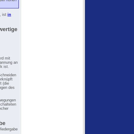
(bei hohen
, ist
in
wertige
rd mit
pannung an
k ist.
Schneiden
erknüpft
t (die
ngen des
ewegungen
schalteten
echer
be
Wiedergabe