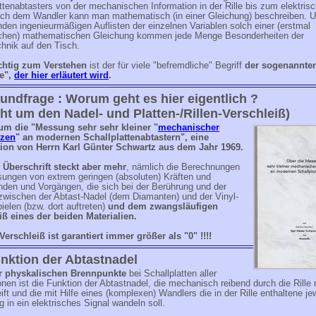
ttenabtasters von der mechanischen Information in der Rille bis zum elektris
ach dem Wandler kann man mathematisch (in einer Gleichung) beschreiben. 
en ingenieurmäßigen Auflisten der einzelnen Variablen solch einer (erstmal
schen) mathematischen Gleichung kommen jede Menge Besonderheiten der
hnik auf den Tisch.
chtig zum Verstehen
ist der für viele "befremdliche" Begriff
der sogenannte
e",
der hier erläutert wird
.
undfrage : Worum geht es hier eigentlich ?
ht um den Nadel- und Platten-/Rillen-Verschleiß)
 um die "Messung sehr
sehr
kleiner "
mechanischer
zen
" an modernen Schallplattenabtastern", eine
tion von Herrn Karl Günter Schwartz aus dem Jahr 1969.
r Überschrift steckt aber mehr
, nämlich die Berechnungen
ungen von extrem geringen (absoluten) Kräften und
nden und Vorgängen, die sich bei der Berührung und der
zwischen der Abtast-Nadel (dem Diamanten) und der Vinyl-
pielen (bzw. dort auftreten)
und dem zwangsläufigen
iß eines der beiden Materialien.
erschleiß ist garantiert immer größer als "0" !!!!
nktion der Abtastnadel
r physkalischen Brennpunkte
bei Schallplatten aller
nen ist die Funktion der Abtastnadel, die mechanisch reibend durch die Rille 
ift und die mit Hilfe eines (komplexen) Wandlers die in der Rille enthaltene je
in ein elektrisches Signal wandeln soll.