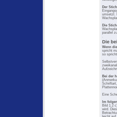
Der Stic
Eingangsg
umsetzt. 
Wachsplat
Die Stic
Wachsplat
parallel z
.
Die be
Wenn die
spricht 
so spric
Selbstver
zweikanal
Aufzeichn
Bei der 
(Anmerkun
Schriftar
Plattenno
Eine Sche
Im folge
Bild 1.2 
wird. Die
Betrachtu
leicht au