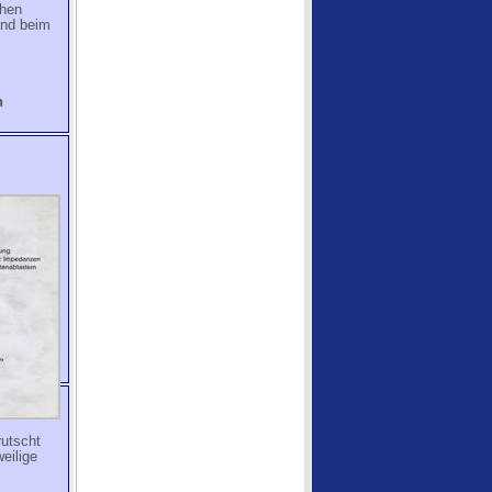
chen
Und beim
n
rutscht
weilige