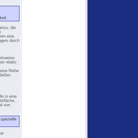
eit.
inzu, die
e
ren eine
ägers durch
elsweise
er relativ
 eine Reihe
ließen
le in eine
tsfläche,
al von
spezielle
ter