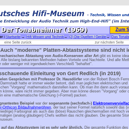
Zum 
er :
Startseite
→
Hifi Wissen und Technik
→
(2) Die Quellen / Geräte
→
Das Tonab
er Tonabnehmer (1969)
eine Seite zurück
zur nächsten Seite
 Auch "moderne" Platten-Abtastsysteme sind nicht i
mechanischen Abtastung von Audio-Konserven aller Art
gibt es keine idea
 Alle bislang bekannten Methoden haben Vorteile und Nachteile. Und alle Me
 oder weniger mit irgendwelchem Verschleiß "behaftet".
schauende Einleitung von Gert Redlich (in 2019)
ielen Gesprächen mit Professor Dr. Hausdörfer
von der Robert Bosch Fern
Darmstadt hatte er immer wieder betont, daß man jeglichen elektrischen und
chen "Vorgang" mathematisch darstellen kann. Ob man ihn dann auch vorau
n könne, wäre nicht immer gegeben. Aber man könne diesen "Vorgang" oder d
 in eine mathematische Gleichung (=Formel) packen.
gnantestes Beispiel
war der
sogenannte (sechsfach-)
Elektronenvervielfa
r-Orthicon Bildaufnahmeröhren
, der laut seiner Formel natürlich sowohl das 
niedrige) Farbsignal als auch das (böse) Rauschen gleichermaßen mit hoch ve
aligen (analog gläubigen) Chefs wollten das nicht glauben. Die gesamte Stor
museum.
auf das Abtastsystem ist es sehr sehr ähnlich.
Die gesamte Funktion des