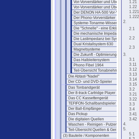
Vor-Vorverstärker und Übertrager 1
1.21
1.22
Vor-Vorverstärker und Übertrager 2
1.221
Der DENON HA-500 Vor-Vorverst.
1.222
Der Phono-Vorverstärker
2.
Systeme-Tonarme-Wissenswertes
Die "Schnelle" - eine Erklärung
2.1
Die mechanische Impedanz
2.2
Die Lastimpedanz bei Systemen
Dual Kristallsystem 630
2.3
Magnetsysteme
Die Zukunft - Optimierung
3.
3.1
Das Halbleitersystem
3.11
Phono Fibel 1964
3.12
Teil-Übersicht Tonabnehmer
3.13
Die Abtast-"Nadel"
3.14
Der CD- und DVD-Spieler
3.15
Das Tonbandgerät
3.2
Der 8-track Cartridge Player
3.21
Das CC Kassettengerät
3.22
TEFIFON-Schallbandspieler (1950)
3.3
Der Ball-Empfänger
3.4
Das Pickup
3.41
Die digitalen Quellen
3.42
4.
Waschen - Reinigen - Putzen
5.
Teil-Übersicht Quellen & Geräte
5.1
(3) Bauteile / Komponenten