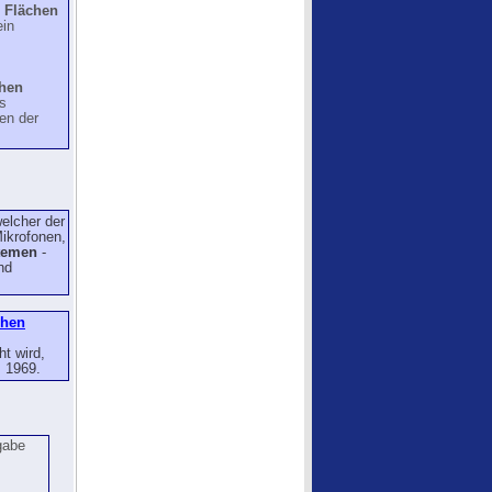
 Flächen
ein
chen
s
en der
elcher der
ikrofonen,
stemen
-
nd
chen
t wird,
s 1969.
gabe