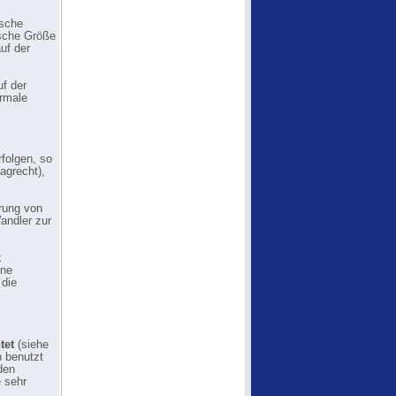
ische
ische Größe
uf der
f der
ormale
rfolgen, so
agrecht),
rung von
andler zur
k
ine
 die
tet
(siehe
h benutzt
den
 sehr