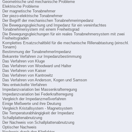
Geometrische und mechanische Probleme
Elektrische Probleme
Der magnetische Tonabnehmer
Der piezo-elektrische Tonabnehmer
Der Begriff der mechanischen Tonabnehmerimpedanz
Die Bewegungsgleichung und Impedanz für ein vereinfachtes
Tonabnehmersystem mit einem Freiheitsgrad
Die Bewegungsgleichungen für ein reales Tonabnehmersystem mit zwei
Freiheitsgraden
Komplettes Ersatzschaltbild für die mechanische Rillenabtastung (einschl.
Tonarm)
Bestimmung der TonabnehmerImpedanz
Bekannte Verfahren zur Impedanzbestimmung
Das Verfahren von Kluge
Das Verfahren von Woodward und Halter
Das Verfahren von Kaiser
Das Verfahren von Kantrowitz
Das Verfahren von Anderson, Kogen und Samson
Neu entwickelte Verfahren
Impedanzvariation bei Massenkrafterregung
Impedanzvariation bei Federkrafterregung
Vergleich der Impedanzmeßverfahren
Einige Meßwerte und ihre Deutung
Vergleich Kristallsystem - Magnetsystem
Die Temperaturabhängigkeit der Impedanz
Schallplattenabnutzung
Der Nachweis von Schallplattenabnutzung
Optischer Nachweis