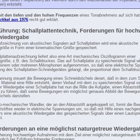
 (bei tiefen Frequenzen) als vielmehr durch den Massenanteil der Impedanz 
en) entsteht.
it den tiefen und den hohen Frequenzen
eines Tonabnehmers auf sich hat
rtikel aus 1976
recht gut erklärt.
führung; Schallplattentechnik, Forderungen für hoch
wiedergabe
ufzeichnung von akustischen Signalen auf Schallplatten wird eine akustische
röße in Form einer kinematischen Größe gespeichert.
lplattenaufzeichnung liefert also eine Art mechanisches Oszillogramm einer
dgröße, z.B. des Schalldruckes. Das auf Schallplatte zu speichernde Signal wi
 einem oder mehreren Mikrophonen aufgenommen, so daß eine elektrische S
ng des Schallplatten-Schneidgerätes gelangt, die proportional dem Schalldruc
nnung steuert die Bewegung eines Schneidstichels derart, daß in dem zum 
 Material eine Rille entsteht, deren Verlauf mit dem zu speichernden Signal v
er Wiedergabe einer Schallplatte hat nun die Rille die Aufgabe, einen Abtaststif
 zu führen, daß seine Bewegungen ein möglichst genaues Abbild der Bewegu
ichels darstellen.
ro-mechanischer Wandler, der an den Abtaststift angekoppelt ist, formt die B
tstiftes wieder in elektrische Spannungen um, so daß mit Hilfe eines nachge
rs eine akustische Wiedergabe des gespeicherten Signals über einen Lautspr
t.
rderungen an eine möglichst naturgetreue Wiederga
herung hochwertiger Aufnahmen mit dem Ziel einer möglichst naturgetreuen 
öglich bei Erfüllung folgender Forderungen: