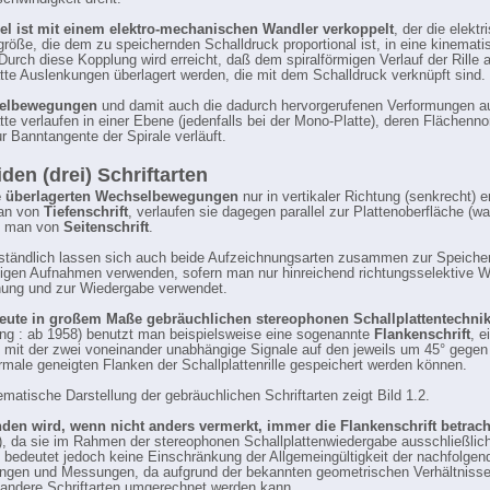
hel ist mit einem elektro-mechanischen Wandler verkoppelt
, der die elektr
röße, die dem zu speichernden Schalldruck proportional ist, in eine kinemat
Durch diese Kopplung wird erreicht, daß dem spiralförmigen Verlauf der Rille a
te Auslenkungen überlagert werden, die mit dem Schalldruck verknüpft sind.
helbewegungen
und damit auch die dadurch hervorgerufenen Verformungen au
te verlaufen in einer Ebene (jedenfalls bei der Mono-Platte), deren Flächenn
ur Banntangente der Spirale verläuft.
iden (drei) Schriftarten
 überlagerten Wechselbewegungen
nur in vertikaler Richtung (senkrecht) e
man von
Tiefenschrift
, verlaufen sie dagegen parallel zur Plattenoberfläche (wa
ht man von
Seitenschrift
.
ständlich lassen sich auch beide Aufzeichnungsarten zusammen zur Speiche
igen Aufnahmen verwenden, sofern man nur hinreichend richtungsselektive W
ung und zur Wiedergabe verwendet.
heute in großem Maße gebräuchlichen stereophonen Schallplattentechni
g : ab 1958) benutzt man beispielsweise eine sogenannte
Flankenschrift
, e
t, mit der zwei voneinander unabhängige Signale auf den jeweils um 45° gegen
rmale geneigten Flanken der Schallplattenrille gespeichert werden können.
matische Darstellung der gebräuchlichen Schriftarten zeigt Bild 1.2.
nden wird, wenn nicht anders vermerkt, immer die Flankenschrift betrach
c), da sie im Rahmen der stereophonen Schallplattenwiedergabe ausschließlic
s bedeutet jedoch keine Einschränkung der Allgemeingültigkeit der nachfolgen
ngen und Messungen, da aufgrund der bekannten geometrischen Verhältnisse
f andere Schriftarten umgerechnet werden kann.