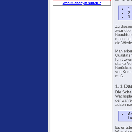
Warum anonym surfen ?
1.
2.
3.
Zu diesen
zwar eben
Beachtung
möglichst
die Wiede
Man erken
Qualitäts
führt zwa
starke Ve
Berücksic
von Kompr
muß.
1.1 Da
Die Schal
Wachsplat
der währe
außen nac
A
La
Es entste
Winkelges