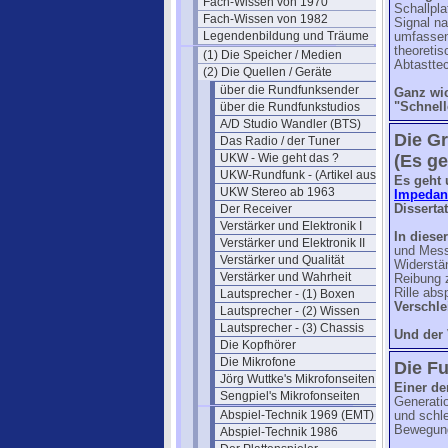
Fach-Wissen von 1970
Schallpla
Fach-Wissen von 1982
Signal n
Legendenbildung und Träume
umfassend
theoreti
(1) Die Speicher / Medien
Abtasttec
(2) Die Quellen / Geräte
über die Rundfunksender
Ganz wi
über die Rundfunkstudios
"Schnell
A/D Studio Wandler (BTS)
Die Gr
Das Radio / der Tuner
UKW - Wie geht das ?
(Es ge
UKW-Rundfunk - (Artikel aus 1950)
Es geht
UKW Stereo ab 1963
Impedan
Der Receiver
Disserta
Verstärker und Elektronik I
In diese
Verstärker und Elektronik II
und Mess
Verstärker und Qualität
Widerstä
Verstärker und Wahrheit
Reibung 
Rille abs
Lautsprecher - (1) Boxen
Verschle
Lautsprecher - (2) Wissen
Lautsprecher - (3) Chassis
Und der V
Die Kopfhörer
Die Mikrofone
Die Fu
Jörg Wuttke's Mikrofonseiten
Einer de
Sengpiel's Mikrofonseiten
Generatio
Abspiel-Technik 1969 (EMT)
und schle
Bewegung 
Abspiel-Technik 1986