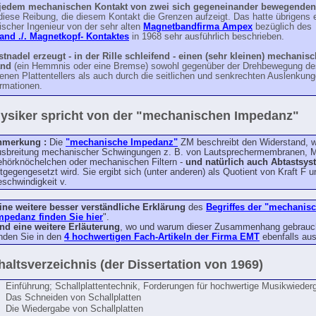
 jedem mechanischen Kontakt von zwei sich gegeneinander bewegenden
diese Reibung, die diesem Kontakt die Grenzen aufzeigt. Das hatte übrigens 
scher Ingenieur von der sehr alten
Magnetbandfirma Ampex
bezüglich des
nd ./. Magnetkopf- Kontaktes
in 1968 sehr ausführlich beschrieben.
stnadel erzeugt - in der Rille schleifend - einen (sehr kleinen) mechanis
and
(ein Hemmnis oder eine Bremse) sowohl gegenüber der Drehbewegung de
enen Plattentellers als auch durch die seitlichen und senkrechten Auslenkung
ormationen.
ysiker spricht von der "mechanischen Impedanz"
nmerkung :
Die
"mechanische Impedanz"
ZM beschreibt den Widerstand, w
sbreitung mechanischer Schwingungen z. B. von Lautsprechermembranen, M
hörknöchelchen oder mechanischen Filtern -
und natürlich auch Abtastsy
tgegengesetzt wird. Sie ergibt sich (unter anderen) als Quotient von Kraft F u
schwindigkeit v.
ine weitere besser verständliche Erklärung
des
Begriffes der "mechanis
mpedanz finden Sie hier
".
nd eine weitere Erläuterung
, wo und warum dieser Zusammenhang gebrauch
inden Sie in den
4 hochwertigen Fach-Artikeln der Firma EMT
ebenfalls au
haltsverzeichnis (der Dissertation von 1969)
Einführung; Schallplattentechnik, Forderungen für hochwertige Musikwieder
Das Schneiden von Schallplatten
Die Wiedergabe von Schallplatten