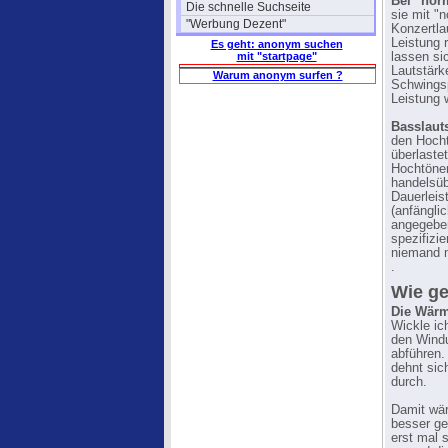
Bei "norm
Die schnelle Suchseite
sie mit "
"Werbung Dezent"
Konzertla
Leistung r
Es geht: anonym suchen
mit "startpage"
lassen si
Lautstärk
Warum anonym surfen ?
Schwingsp
Leistung 
Basslaut
den Hocht
überlaste
Hochtöner
handelsüb
Dauerleis
(anfängli
angegebe
spezifizie
niemand m
.
Wie ge
Die Wär
Wickle ic
den Windu
abführen.
dehnt sic
durch.
Damit wär
besser ge
erst mal 