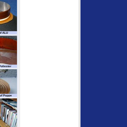
uf ALU
oliester
uf Pappe