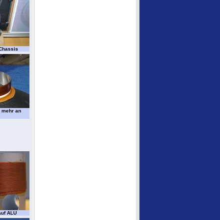
Chassis
l mehr an
auf ALU