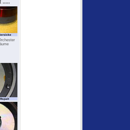
....
iersicke
Orchester
 Räume
ftspalt