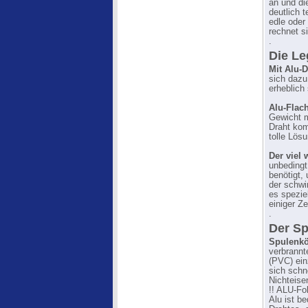
an und di
deutlich 
edle oder
rechnet s
.
Die L
Mit Alu-D
sich dazu
erheblich 
Alu-Flac
Gewicht 
Draht kom
tolle Lösu
Der viel 
unbedingt
benötigt,
der schw
es spezie
einiger Ze
.
Der Sp
Spulenkö
verbrannt
(PVC) ein
sich schn
Nichteise
!! ALU-Fo
Alu ist be