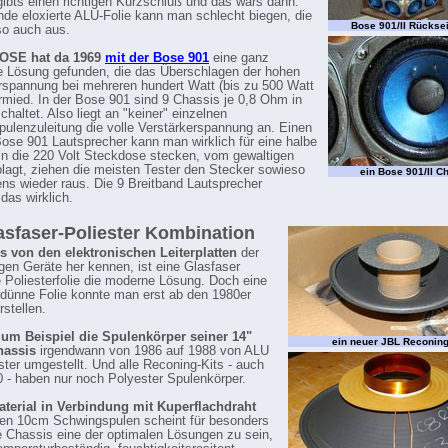
gibts einen richtigen Kurzschluß und das wars dann.
ende eloxierte ALU-Folie kann man schlecht biegen, die
Bose 901/II Rücksei
so auch aus.
BOSE hat da 1969
mit der Bose 901
eine ganz
he Lösung gefunden, die das Überschlagen der hohen
rspannung bei mehreren hundert Watt (bis zu 500 Watt
rmied. In der Bose 901 sind 9 Chassis je 0,8 Ohm in
haltet. Also liegt an "keiner" einzelnen
ulenzuleitung die volle Verstärkerspannung an. Einen
Bose 901 Lautsprecher kann man wirklich für eine halbe
n die 220 Volt Steckdose stecken, vom gewaltigen
lagt, ziehen die meisten Tester den Stecker sowieso
ein Bose 901/II C
ens wieder raus. Die 9 Breitband Lautsprecher
das wirklich.
asfaser-Poliester Kombination
s von den elektronischen Leiterplatten
der
gen Geräte her kennen, ist eine Glasfaser
e Poliesterfolie die moderne Lösung. Doch eine
g dünne Folie konnte man erst ab den 1980er
rstellen.
zum Beispiel die Spulenkörper seiner 14"
ein neuer JBL Reconing
hassis
irgendwann von 1986 auf 1988 von ALU
ster umgestellt. Und alle Reconing-Kits - auch
 - haben nur noch Polyester Spulenkörper.
aterial in Verbindung mit Kuperflachdraht
gen 10cm Schwingspulen scheint für besonders
 Chassis eine der optimalen Lösungen zu sein,