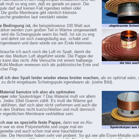
lt muß so eng sein, daß es gerade so passt. Die
ule darf auf keinen Fall irgendwo reiben oder
. Die große Membrane gibt nämlich kleinste
usche gnadenlos laut verstärkt wieder.
te Bedingung ist,
die beispielsweise 100 Watt aus
abgebrannte Schwi
tärker werden zum großen Teil in Wärme umgewandelt
 wird die Schwingspule warm bis heiß. Ist sie zu eng
 und dehnt sie sich zwangsläufig aus, schabt und
e irgendwann und dann würde sie am Ende klemmen.
 brauche ich auch noch die Luft im Spalt, damit die
r das Medium Luft abgeführt würde. Die Pappe der
kann das nicht. Alle Versuche mit einem halbwegs
die hier auc
 Kühl-Medium erwiesen sich als publizistische Ente und
scher Flop.
ß ich den Spalt leider wieder etwas breiter machen,
als es optimal wäre, 
e zu dicht eingebaute Schwingspule irgendwann ab. (siehe Bild).
Material benutze ich also als optimalen
rper
oder Spulenträger ? Das Material muß vor allem
in. Jedes 10tel Gramm zählt. Es muß die Wärme gut
d abführen, darf sich aber nicht verformen und auch die
n des Drahtes nicht kurzschließen und muß dennoch
er eigentlichen Membrane verklebbar sein.
ch war es spezielle feste Pappe,
dann war es Alu-
nn war es eine Polyesterfolie und sogar mal ein
Spulenkürper aus A
fgewebe und auch schon mal eine hauchdünne
olie. Die Hersteller haben sehr viel probiert. So gut wie alle Eisen-Metalle sc