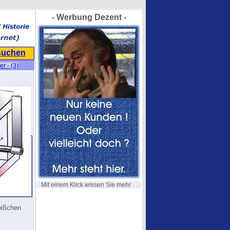
- Werbung Dezent -
Suchen
r - (3)
Mit einem Klick wissen Sie mehr . .
 bißchen