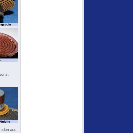
ngspule
h
sonst
lufolie
hieden aus,