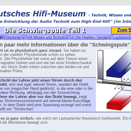
Zum 
er :
Startseite
→
Hifi Wissen und Technik
→
(2) Die Quellen / Geräte
→
Lautspreche
ie Schwingspule Teil 1
in paar mehr Informationen über die "Schwingspule"
ht ist es physikalisch ganz simpel.
Sie haben es
t in der zweiten Physikstunde schon zu sehen
 Der Physiklehrer hat vorne auf dem Tresen einen
agneten stehen und und wie bei einer Kinderschaukel
t ein Stück Draht mitten zwischen den beiden rot und
malten Polen.
chickt der Lehrer jetzt einen Strom durch den
raht
, erst mal egal, wieviel Strom, wandert der Draht,
ie von magischer Hand gedrückt, in die eine oder in die
ndere Richtung, abhängig von der Stromrichting.
enn der Lehrer aber nur den Draht bewegt,
zeigt
as Strommessinstrument auf einmal kleine Auschläge
n. In dem Draht wird eine Spannung erzeugt und somit
ließt ein "Strömchen".
 es ja ganz einfach,
wie solch ein Lautsprecher theoretisch funktioniert. Ein
d die Membrane bewegt sich.