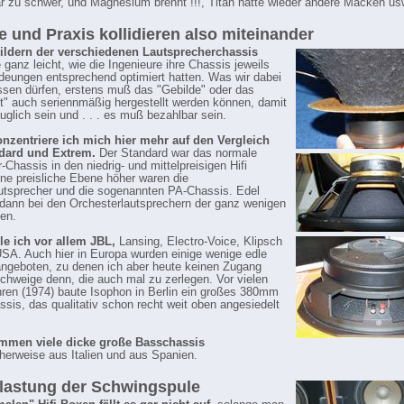
r zu schwer, und Magnesium brennt !!!, Titan hatte wieder andere Macken us
e und Praxis kollidieren also miteinander
ildern der verschiedenen Lautsprecherchassis
 ganz leicht, wie die Ingenieure ihre Chassis jeweils
deungen entsprechend optimiert hatten. Was wir dabei
ssen dürfen, erstens muß das "Gebilde" oder das
t" auch seriennmäßig hergestellt werden können, damit
glich sein und . . . es muß bezahlbar sein.
nzentriere ich mich hier mehr auf den Vergleich
dard und Extrem.
Der Standard war das normale
Chassis in den niedrig- und mittelpreisigen Hifi
ne preisliche Ebene höher waren die
tsprecher und die sogenannten PA-Chassis. Edel
dann bei den Orchesterlautsprechern der ganz wenigen
ten.
le ich vor allem JBL,
Lansing, Electro-Voice, Klipsch
SA. Auch hier in Europa wurden einige wenige edle
ngeboten, zu denen ich aber heute keinen Zugang
chweige denn, die auch mal zu zerlegen. Vor vielen
hren (1974) baute Isophon in Berlin ein großes 380mm
sis, das qualitativ schon recht weit oben angesiedelt
mmen viele dicke große Basschassis
cherweise aus Italien und aus Spanien.
lastung der Schwingspule