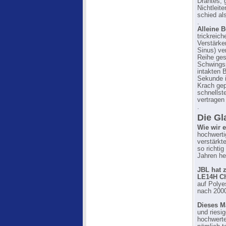
Drahtes, 
Nichtleit
schied al
.
Alleine 
trickreic
Verstärke
Sinus) ve
Reihe gesc
Schwingsp
intakten 
Sekunde i
Krach gep
schnellst
vertragen 
.
Die Gl
Wie wir e
hochwerti
verstärkt
so richti
Jahren he
JBL hat 
LE14H C
auf Polye
nach 2000
Dieses M
und riesi
hochwerte