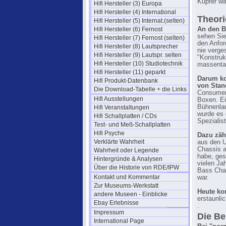
Kupfer wa
Hifi Hersteller (3) Europa
Hifi Hersteller (4) International
Theori
Hifi Hersteller (5) Internat.(selten)
Hifi Hersteller (6) Fernost
An den B
sehen Sie
Hifi Hersteller (7) Fernost (selten)
den Anfor
Hifi Hersteller (8) Lautsprecher
nie verge
Hifi Hersteller (9) Lautspr. selten
"Konstruk
Hifi Hersteller (10) Studiotechnik
massentau
Hifi Hersteller (11) geparkt
Darum ko
Hifi Produkt-Datenbank
von Stan
Die Download-Tabelle + die Links
Consumer-
Hifi Ausstellungen
Boxen. Ei
Bühnenlau
Hifi Veranstaltungen
wurde es 
Hifi Schallplatten / CDs
Spezialis
Test- und Meß-Schallplatten
Hifi Psyche
Dazu zäh
Verklärte Wahrheit
aus den U
Chassis a
Wahrheit oder Legende
habe, ges
Hintergründe & Analysen
vielen Ja
Über die Historie von RDE/IPW
Bass Chas
Kontakt und Kommentar
war.
Zur Museums-Werkstatt
Heute ko
andere Museen - Einblicke
erstaunli
Ebay Erlebnisse
.
Impressum
Die Be
International Page