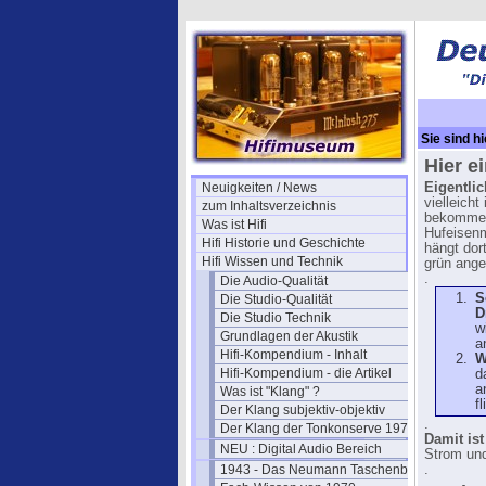
Sie sind hi
Chassis
→ D
Hier e
Neuigkeiten / News
Eigentlic
vielleich
zum Inhaltsverzeichnis
bekommen.
Was ist Hifi
Hufeisenm
Hifi Historie und Geschichte
hängt dor
Hifi Wissen und Technik
grün ange
.
Die Audio-Qualität
S
Die Studio-Qualität
D
Die Studio Technik
w
Grundlagen der Akustik
a
Hifi-Kompendium - Inhalt
W
Hifi-Kompendium - die Artikel
d
a
Was ist "Klang" ?
f
Der Klang subjektiv-objektiv
.
Der Klang der Tonkonserve 1979
Damit ist
NEU : Digital Audio Bereich
Strom un
1943 - Das Neumann Taschenbuch
.