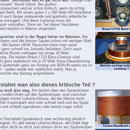
alen" Hifi-Boxen fällt es gar nicht auf,
solange man
normaler" Musik füttert. Bei großen
utsprechern wird es schon kritisch, wenn da richtig
ein fließt. Mit einem guten 2 x 250 Watt Hifi-Verstärker
ch auch länger andauernde und qualitativ ordentliche
en erzeugen. Und diese Leistung muss die
ule verkraften. Denn ein Teil dieser Verstärker-
wird nämlich in Wärme umgesetzt.
Braun LV720 Bass-
sprecher sind in der Regel härter im Nehmen.
Bei
önern sind die kleinen Spulen schon mit wenigen Watt
t. Mit lautem UKW- Rauschen kann man seine
 ganz schnell ins Jenseits befördern. Doch auch
liche Boxen vertragen nur einige 10 Watt
tung. Die beiden Braun L710 Bass-Chassis sind
ch) ganz realistisch mit je 20 Watt Sinus-Dauerleistung
n (jedenfalls ganz am Anfang von BRAUN waren sie so
Welche verträgt woh
Leistung ?
rt - später wurde das urplötzlich mehr). Nun ja,
ochte das bislang ausprobieren.
staltet man also dieses kritische Teil ?
me muß also weg.
Am besten über den Spulenkörper.
h runden Draht auf den Spulenkörper, sind zwischen
ngen immer Lufteinschlüsse, die die Wärme nicht
 Der Kupferdraht wird sehr schnell heiß und die Spule
h und schleift irgendwann oder brennt sogar sofort
e Flachdraht (quadratisch oder rechteckig) deutlich
eignet. Es gibt wenig Lufteinschlüsse, der Draht liegt
Canton Runddraht 
selbst dicht an dicht und ebenso dicht am Spulenkürper