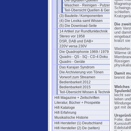
Die digitalen Quellen
Magnetspa
Waschen - Reinigen - Putzen
Schwingsp
Teil-Übersicht Quellen & Geräte
schleifen
(3) Bauteile / Komponenten
Kratzgerä
(4) Die Lexika samt Wissen
Die zwei
(5) Die Download-Seite
dem Vers
14 Artikel zur Rundfunktechnik
und damit
Stereo vor 1958
eingebaut
kratzt si
DSR, DAB und DAB+
220V versa 230V
Weiterhin
Die Quadrophonie 1969 / 1979
Wärme übe
Quadro - QS - SQ - CD-4 Doku
Membrane 
flüssigen
Quadro - Geräte
physikali
Das Karajan Syndrom
Die Archivierung von Tönen
Damit mu
Vorwort zum Streamen
brennt di
.
Bedienbarkeit 2012
Welches 
Bedienbarkeit 2015
Spulenkö
Teil-Übersicht Wissen & Technik
leicht se
Hifi Magazine + Zeitschriften
leiten un
Literatur, Bücher + Prospekte
Windunge
gut mit d
Hifi Kataloge
Hifi Erfahrung
Ursprünli
Musikalische Historie
Folie, da
Hifi Hersteller (1) Deutschland
Kunsstof
Edelstahlf
Hifi Hersteller (2) De (selten)