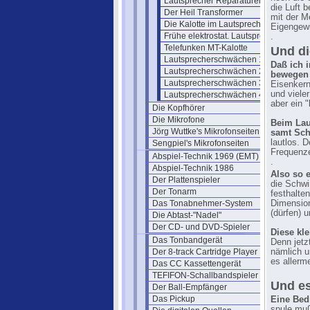
Lautsprecher Reparaturen
die Luft 
Der Heil Transformer
mit der M
Die Kalotte im Lautsprecherbau
Eigengewi
Frühe elektrostat. Lautsprecher
.
Telefunken MT-Kalotte
Und di
Lautsprecherschwächen 1
Daß ich 
Lautsprecherschwächen 2
bewegen
Lautsprecherschwächen 3
Eisenker
und viele
Lautsprecherschwächen 4
aber ein 
Die Kopfhörer
Die Mikrofone
Beim Lau
Jörg Wuttke's Mikrofonseiten
samt Sch
lautlos. 
Sengpiel's Mikrofonseiten
Frequenze
Abspiel-Technik 1969 (EMT)
.
Abspiel-Technik 1986
Also so e
Der Plattenspieler
die Schwi
Der Tonarm
festhalten
Das Tonabnehmer-System
Dimension
(dürfen) u
Die Abtast-"Nadel"
Der CD- und DVD-Spieler
Diese kl
Das Tonbandgerät
Denn jetz
Der 8-track Cartridge Player
nämlich u
es allerm
Das CC Kassettengerät
TEFIFON-Schallbandspieler (1950)
Und es
Der Ball-Empfänger
Das Pickup
Eine Bed
spule muß