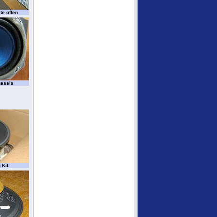
te offen
hassis
 Kit