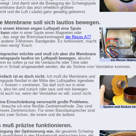
bewegt. Und damit wird die Bewegung der Schwingspule
embrane durch das jetzt erheblich größere
cht und die Luft (-säule) ganz gewaltig gebremst.
e Membrane soll sich lautlos bewegen.
in einem kleinen engen Luftspalt eine Spule
 kann
oder in einer Spule einen Magneten oder
n, das zeigt der Bremsbackenmagnet
der Rexox A77
r anderer 3-Motoren- Bandgeräte. Es funktioniert, macht
"klein wenig" Krach.
tsprecher möchte und muß ich aber die Membrane
wingspule lautlos im Luftspalt bewegen,
absolut
ein Revox Hubm
Denn es sollen ja nur die Geräusche oder Töne oder
n in Schall umgewandelt werden, die als Ströme vom Verstärker kommen.
infach ist es doch nicht.
Ich muß die Membrane und
ngspule flexibel in der Mitte des Luftspaltes irgendwie
 = fixieren = zentrieren. Sie darf sich nur in einer
, also hin und zurück oder raus und rein bewegen
nd auch nur, wenn der Verstärker es will, sonst nicht.
eine Einschränkung verursacht große Probleme.
t brauche ich eine flexible Zentriermethode. Das sind
Spulen und Sicken im
nsere Zentriersicken. Für einen Basslautsprecher sind
eist zwei Sicken, die innere und die äußere.
 muß präzise funktionieren.
ingung der Optimierung war,
die gesamte Schwing-
 raumfüllend in den Magnetspalt eintauchen bzw. der