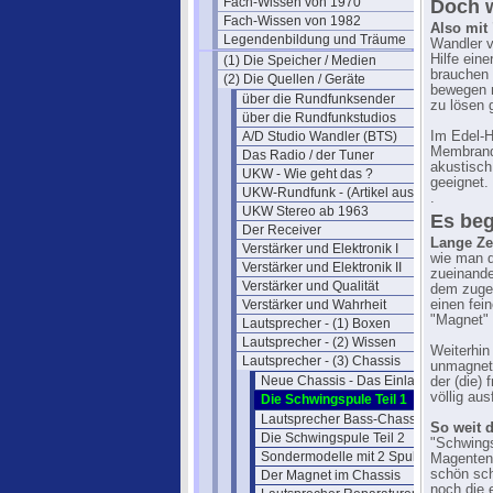
Fach-Wissen von 1970
Doch w
Fach-Wissen von 1982
Also mit 
Legendenbildung und Träume
Wandler v
Hilfe ein
(1) Die Speicher / Medien
brauchen w
(2) Die Quellen / Geräte
bewegen
über die Rundfunksender
zu lösen g
über die Rundfunkstudios
A/D Studio Wandler (BTS)
Im Edel-H
Membrandu
Das Radio / der Tuner
akustisch
UKW - Wie geht das ?
geeignet.
UKW-Rundfunk - (Artikel aus 1950)
.
UKW Stereo ab 1963
Es beg
Der Receiver
Lange Zei
Verstärker und Elektronik I
wie man d
Verstärker und Elektronik II
zueinande
Verstärker und Qualität
dem zuge
Verstärker und Wahrheit
einen fein
"Magnet" 
Lautsprecher - (1) Boxen
Lautsprecher - (2) Wissen
Weiterhin
Lautsprecher - (3) Chassis
unmagneti
Neue Chassis - Das Einlaufen
der (die) 
völlig ausf
Die Schwingspule Teil 1
Lautsprecher Bass-Chassis prüfen
So weit d
Die Schwingspule Teil 2
"Schwings
Sondermodelle mit 2 Spulen
Magenten 
schön sch
Der Magnet im Chassis
noch die 