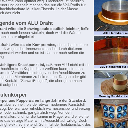
e Wärme kann optimal weg. Flachdraht ist natürlich
teurer und deshalb machen das nur die Voll-Profis für
 hochbelastbare Musiker-Chassis. In der Masse
ich das nicht.
egende vom ALU Draht
raht wäre die Schwingspule deutlich leichter
, ließe
 auch noch besser wickeln, doch wird die Wärme
JBL Flachdraht a
schlechter abgeleitet.
hdraht wäre da ein Kompromiss,
doch das leichtere
muß wegen des Innenwiderstandes durch dickeren
pensiert werden und so ist das nur noch selten die
ng.
wichtigere Knackpunkt ist,
daß man ALU nicht mit der
JBL Flachdraht auf P
 hochflexiblen Kupfer-Litze verlöten kann, die man
 um die Verstärker-Leistung von den Anschlüssen zu
ingenden Membrane zu bekommen. Da gab oder gibt
lle Kontakt- "Schweißungen", die aber gerne nach
it aufgehen.
ulenkörper
Grundig Runddraht a
rper aus Pappe waren lange Jahre der Standard,
en aber schnell, bis der etwas modernere Kunststoff
zog. Der war aber erheblich wärmesensibel und verzog
ell oder schmolz gar gänzlich weg. Von den
nmetallen, und nur die kamen in Frage, war die leichte
lie das einzige Material mit Aussicht auf Erfolg. Doch
dingt elektrisch leitend. Schmilzt der Isolationslack des