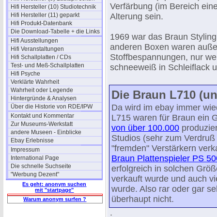
Verfärbung (im Bereich ein
Hifi Hersteller (10) Studiotechnik
Hifi Hersteller (11) geparkt
Alterung sein.
Hifi Produkt-Datenbank
Die Download-Tabelle + die Links
1969 war das Braun Styling
Hifi Ausstellungen
anderen Boxen waren auße
Hifi Veranstaltungen
Stoffbespannungen, nur we
Hifi Schallplatten / CDs
Test- und Meß-Schallplatten
schneeweiß in Schleiflack un
Hifi Psyche
Verklärte Wahrheit
Wahrheit oder Legende
Die Braun L710 (un
Hintergründe & Analysen
Da wird im ebay immer wied
Über die Historie von RDE/IPW
Kontakt und Kommentar
L715 waren für Braun ein G
Zur Museums-Werkstatt
von über 100.000
produzier
andere Museen - Einblicke
Studios (sehr zum Verdruß
Ebay Erlebnisse
"fremden" Verstärkern verka
Impressum
Braun Plattenspieler PS 50
International Page
Die schnelle Suchseite
erfolgreich in solchen Gr
"Werbung Dezent"
verkauft wurde und auch vie
Es geht: anonym suchen
wurde. Also rar oder gar s
mit "startpage"
überhaupt nicht.
Warum anonym surfen ?
.