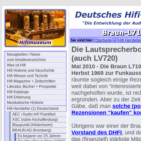
Sie sind hier :
Startseite
→
Hifi Herstell
Lautsprecher
→ Braun-L710 (1969)
Die Lautsprecherbo
Neuigkeiten / News
(auch LV720)
zum Inhaltsverzeichnis
Was ist Hifi
Mai 2010 - Die Braun L71
Hifi Historie und Geschichte
Herbst 1969 zur Funkauss
Hifi Wissen und Technik
räumte sogleich einige Rez
Hifi Magazine + Zeitschriften
weit dabei von "interessiert
Literatur, Bücher + Prospekte
Hifi Kataloge
nachgeholfen wurde, ist ni
Hifi Erfahrung
ergründen. Aber zu der Zei
Musikalische Historie
Gäbe, daß man
solche (po
Hifi Hersteller (1) Deutschland
Rezensionen "kaufen" ko
AEC / Audio Int'l Frankfurt
ASC (nähe Aschaffenburg)
Blaupunkt (Hildesheim)
Übrigens war einer der Br
BRAUN AG (Kronberg)
Vorstand des DHFI
, und d
Es begann vor 25 Jahren
das (finanziell) stärkste Mit