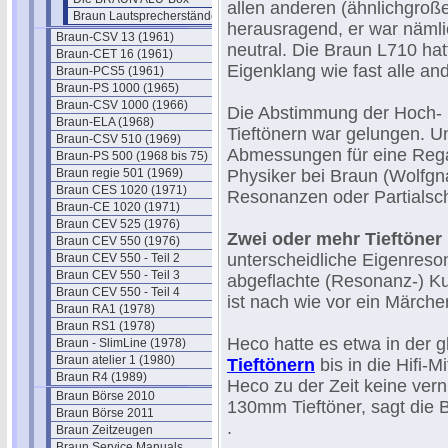
allen anderen (ähnlichgroß
Braun Lautsprecherständer LF700
herausragend, er war näml
Braun-CSV 13 (1961)
neutral. Die Braun L710 ha
Braun-CET 16 (1961)
Eigenklang wie fast alle a
Braun-PCS5 (1961)
Braun-PS 1000 (1965)
Braun-CSV 1000 (1966)
Die Abstimmung der Hoch- u
Braun-ELA (1968)
Tieftönern war gelungen. U
Braun-CSV 510 (1969)
Abmessungen für eine Regal
Braun-PS 500 (1968 bis 75)
Braun regie 501 (1969)
Physiker bei Braun (Wolfgna
Braun CES 1020 (1971)
Resonanzen oder Partialsc
Braun-CE 1020 (1971)
Braun CEV 525 (1976)
Zwei oder mehr Tieftöner
Braun CEV 550 (1976)
unterscheidliche Eigenreso
Braun CEV 550 - Teil 2
Braun CEV 550 - Teil 3
abgeflachte (Resonanz-) Ku
Braun CEV 550 - Teil 4
ist nach wie vor ein Märche
Braun RA1 (1978)
Braun RS1 (1978)
Heco hatte es etwa in der g
Braun - SlimLine (1978)
Braun atelier 1 (1980)
Tieftönern
bis in die Hifi-M
Braun R4 (1989)
Heco zu der Zeit keine ver
Braun Börse 2010
130mm Tieftöner, sagt die
Braun Börse 2011
.
Braun Zeitzeugen
Braun Service Manuals