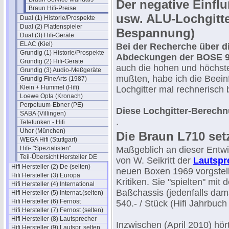
Der negative Einfl
Braun Hifi-Preise
usw. ALU-Lochgitte
Dual (1) Historie/Prospekte
Dual (2) Plattenspieler
Bespannung)
Dual (3) Hifi-Geräte
ELAC (Kiel)
Bei der Recherche über di
Grundig (1) Historie/Prospekte
Abdeckungen der BOSE 
Grundig (2) Hifi-Geräte
auch die hohen und höchste
Grundig (3) Audio-Meßgeräte
mußten, habe ich die Beein
Grundig FineArts (1987)
Klein + Hummel (Hifi)
Lochgitter mal rechnerisch 
Loewe Opta (Kronach)
Perpetuum-Ebner (PE)
Diese Lochgitter-Berechn
SABA (Villingen)
.
Telefunken - Hifi
Uher (München)
Die Braun L710 set
WEGA Hifi (Stuttgart)
Hifi- "Spezialisten"
Maßgeblich an dieser Entw
Teil-Übersicht Hersteller DE
von W. Seikritt der
Lautspr
Hifi Hersteller (2) De (selten)
neuen Boxen 1969 vorgstel
Hifi Hersteller (3) Europa
Kritiken. Sie "spielten" mit
Hifi Hersteller (4) International
Baßchassis (jedenfalls dama
Hifi Hersteller (5) Internat.(selten)
Hifi Hersteller (6) Fernost
540.- / Stück (Hifi Jahrbuch
Hifi Hersteller (7) Fernost (selten)
Hifi Hersteller (8) Lautsprecher
Inzwischen (April 2010) hö
Hifi Hersteller (9) Lautspr. selten