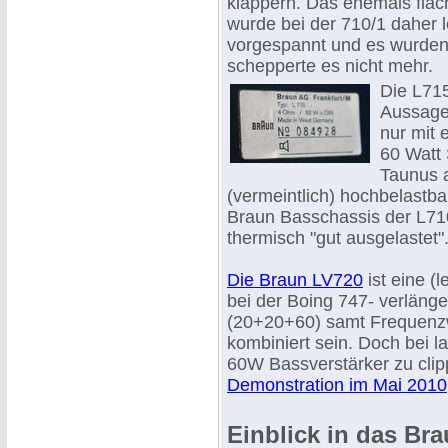
klappern. Das ehemals fla
wurde bei der 710/1 daher l
vorgespannt und es wurden j
schepperte es nicht mehr.
Die L71
Aussagen
nur mit 
60 Watt 
Taunus a
(vermeintlich) hochbelast
Braun Basschassis der L710
thermisch "gut ausgelastet
Die Braun LV720
ist eine (l
bei der Boing 747- verlänge
(20+20+60) samt Frequenzwe
kombiniert sein. Doch bei 
60W Bassverstärker zu clip
Demonstration im Mai 2010
Einblick in das Br