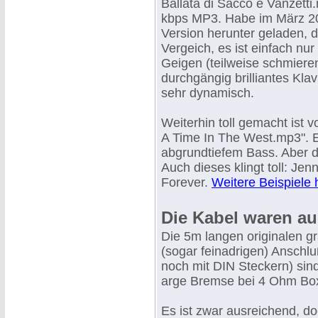
Ballata di Sacco e Vanzetti
kbps MP3. Habe im März 20
Version herunter geladen, d
Vergeich, es ist einfach nu
Geigen (teilweise schmieren
durchgängig brilliantes Kl
sehr dynamisch.
Weiterhin toll gemacht ist
A Time In The West.mp3". E
abgrundtiefem Bass. Aber das
Auch dieses klingt toll: Je
Forever.
Weitere Beispiele h
Die Kabel waren au
Die 5m langen originalen g
(sogar feinadrigen) Anschl
noch mit DIN Steckern) sin
arge Bremse bei 4 Ohm Bo
Es ist zwar ausreichend, d