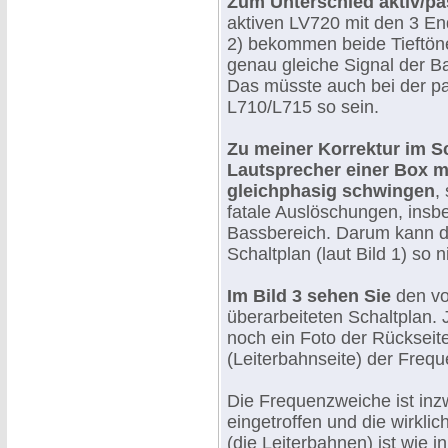
Zum Unterschied aktiv/pa
aktiven LV720 mit den 3 End
2) bekommen beide Tieftöne
genau gleiche Signal der B
Das müsste auch bei der p
L710/L715 so sein.
Zu meiner Korrektur im Sc
Lautsprecher einer Box 
gleichphasig schwingen
,
fatale Auslöschungen, insb
Bassbereich. Darum kann de
Schaltplan (laut Bild 1) so 
Im Bild 3 sehen Sie
den vo
überarbeiteten Schaltplan. J
noch ein Foto der Rückseit
(Leiterbahnseite) der Freq
Die Frequenzweiche ist inz
eingetroffen und die wirkli
(die Leiterbahnen) ist wie in