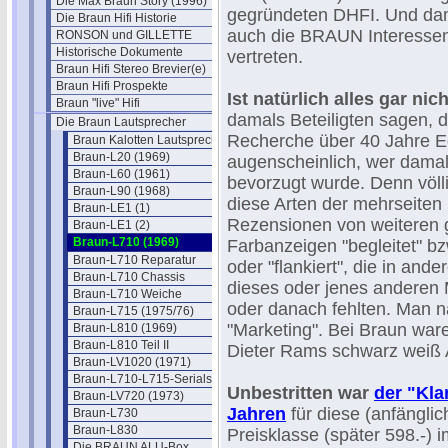
Die Max Braun Story (1996)
gegründeten DHFI. Und dam
Die Braun Hifi Historie
auch die BRAUN Interessen 
RONSON und GILLETTE
Historische Dokumente
vertreten.
Braun Hifi Stereo Brevier(e)
Braun Hifi Prospekte
Ist natürlich alles gar nic
Braun "live" Hifi
damals Beteiligten sagen, d
Die Braun Lautsprecher
Recherche über 40 Jahre Ede
Braun Kalotten Lautsprecher
Braun-L20 (1969)
augenscheinlich, wer damal
Braun-L60 (1961)
bevorzugt wurde. Denn völli
Braun-L90 (1968)
diese Arten der mehrseiten 
Braun-LE1 (1)
Rezensionen von weiteren 
Braun-LE1 (2)
Braun-L710 (1969)
Farbanzeigen "begleitet" bz
Braun-L710 Reparatur
oder "flankiert", die in an
Braun-L710 Chassis
dieses oder jenes anderen
Braun-L710 Weiche
oder danach fehlten. Man 
Braun-L715 (1975/76)
"Marketing". Bei Braun ware
Braun-L810 (1969)
Braun-L810 Teil II
Dieter Rams schwarz weiß 
Braun-LV1020 (1971)
Braun-L710-L715-Serials
Unbestritten war
der "Kla
Braun-LV720 (1973)
Jahren
für diese (anfängli
Braun-L730
Braun-L830
Preisklasse (später 598.-) i
Die BRAUN ALU-Box