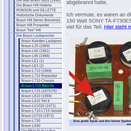
Die Max Braun Story (1996)
abgebrannt hatte.
Die Braun Hifi Historie
RONSON und GILLETTE
Ich vermute, es waren an di
Historische Dokumente
150 Watt SONY TA-F730ES zu
Braun Hifi Stereo Brevier(e)
Braun Hifi Prospekte
viel für das Teil.
Hier steht 
Braun "live" Hifi
.
Die Braun Lautsprecher
Braun Kalotten Lautsprecher
Braun-L20 (1969)
Braun-L60 (1961)
Braun-L90 (1968)
Braun-LE1 (1)
Braun-LE1 (2)
Braun-L710 (1969)
Braun-L710 Reparatur
Braun-L710 Chassis
Braun-L710 Weiche
Braun-L715 (1975/76)
Braun-L810 (1969)
Braun-L810 Teil II
Braun-LV1020 (1971)
Braun-L710-L715-Serials
Braun-LV720 (1973)
Braun-L730
Eine große Spule und drei kleine Spule
au
Braun-L830
.
Die BRAUN ALU-Box