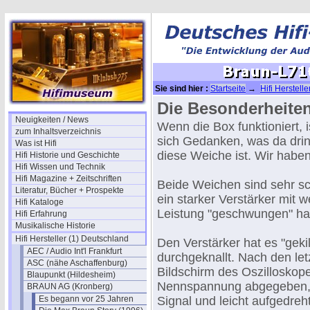
Sie sind hier :
Startseite
→
Hifi Herstell
Lautsprecher
→ Braun-L710 Weiche
Die Besonderheite
Neuigkeiten / News
Wenn die Box funktioniert, 
zum Inhaltsverzeichnis
sich Gedanken, was da drin
Was ist Hifi
diese Weiche ist. Wir hab
Hifi Historie und Geschichte
Hifi Wissen und Technik
Hifi Magazine + Zeitschriften
Beide Weichen sind sehr sc
Literatur, Bücher + Prospekte
ein starker Verstärker mit 
Hifi Kataloge
Leistung "geschwungen" hatt
Hifi Erfahrung
Musikalische Historie
Hifi Hersteller (1) Deutschland
Den Verstärker hat es "gekil
AEC / Audio Int'l Frankfurt
durchgeknallt. Nach den le
ASC (nähe Aschaffenburg)
Bildschirm des Oszilloskope
Blaupunkt (Hildesheim)
Nennspannung abgegeben, a
BRAUN AG (Kronberg)
Es begann vor 25 Jahren
Signal und leicht aufgedre