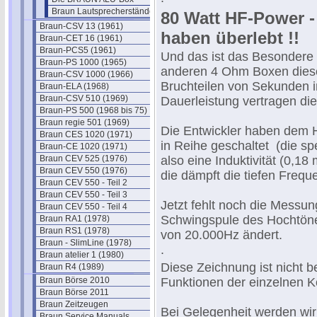
Braun Lautsprecherständer LF700
80 Watt HF-Power -
Braun-CSV 13 (1961)
haben überlebt !!
Braun-CET 16 (1961)
Braun-PCS5 (1961)
Und das ist das Besondere 
Braun-PS 1000 (1965)
anderen 4 Ohm Boxen diese
Braun-CSV 1000 (1966)
Bruchteilen von Sekunden i
Braun-ELA (1968)
Braun-CSV 510 (1969)
Dauerleistung vertragen di
Braun-PS 500 (1968 bis 75)
Braun regie 501 (1969)
Die Entwickler haben dem H
Braun CES 1020 (1971)
in Reihe geschaltet (die sp
Braun-CE 1020 (1971)
Braun CEV 525 (1976)
also eine Induktivität (0,18
Braun CEV 550 (1976)
die dämpft die tiefen Freq
Braun CEV 550 - Teil 2
Braun CEV 550 - Teil 3
Jetzt fehlt noch die Messu
Braun CEV 550 - Teil 4
Schwingspule des Hochtöner
Braun RA1 (1978)
Braun RS1 (1978)
von 20.000Hz ändert.
Braun - SlimLine (1978)
.
Braun atelier 1 (1980)
Diese Zeichnung ist nicht b
Braun R4 (1989)
Braun Börse 2010
Funktionen der einzelnen
Braun Börse 2011
Braun Zeitzeugen
Bei Gelegenheit werden wi
Braun Service Manuals