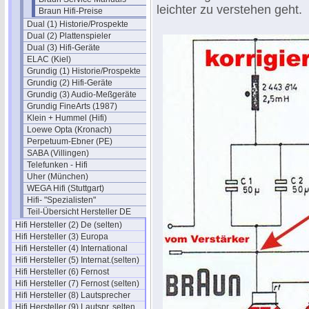
leichter zu verstehen geht.
Braun Hifi-Preise
Dual (1) Historie/Prospekte
Dual (2) Plattenspieler
Dual (3) Hifi-Geräte
ELAC (Kiel)
Grundig (1) Historie/Prospekte
Grundig (2) Hifi-Geräte
Grundig (3) Audio-Meßgeräte
Grundig FineArts (1987)
Klein + Hummel (Hifi)
Loewe Opta (Kronach)
Perpetuum-Ebner (PE)
SABA (Villingen)
Telefunken - Hifi
Uher (München)
WEGA Hifi (Stuttgart)
Hifi- "Spezialisten"
Teil-Übersicht Hersteller DE
Hifi Hersteller (2) De (selten)
Hifi Hersteller (3) Europa
Hifi Hersteller (4) International
Hifi Hersteller (5) Internat.(selten)
Hifi Hersteller (6) Fernost
Hifi Hersteller (7) Fernost (selten)
Hifi Hersteller (8) Lautsprecher
Hifi Hersteller (9) Lautspr. selten