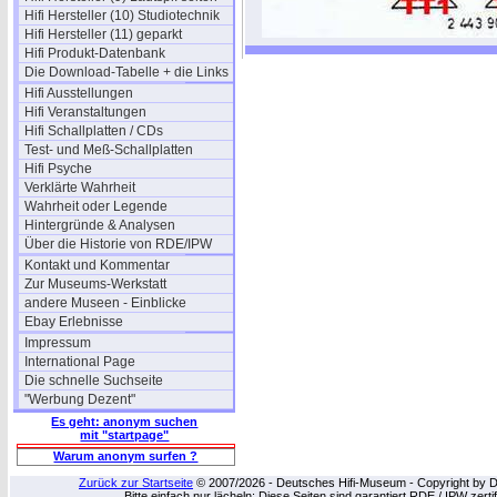
Hifi Hersteller (10) Studiotechnik
Hifi Hersteller (11) geparkt
Hifi Produkt-Datenbank
Die Download-Tabelle + die Links
Hifi Ausstellungen
Hifi Veranstaltungen
Hifi Schallplatten / CDs
Test- und Meß-Schallplatten
Hifi Psyche
Verklärte Wahrheit
Wahrheit oder Legende
Hintergründe & Analysen
Über die Historie von RDE/IPW
Kontakt und Kommentar
Zur Museums-Werkstatt
andere Museen - Einblicke
Ebay Erlebnisse
Impressum
International Page
Die schnelle Suchseite
"Werbung Dezent"
Es geht: anonym suchen
mit "startpage"
Warum anonym surfen ?
Zurück zur Startseite
© 2007/2026 - Deutsches Hifi-Museum - Copyright by Dip
Bitte einfach nur lächeln: Diese Seiten sind garantiert RDE / IPW zert