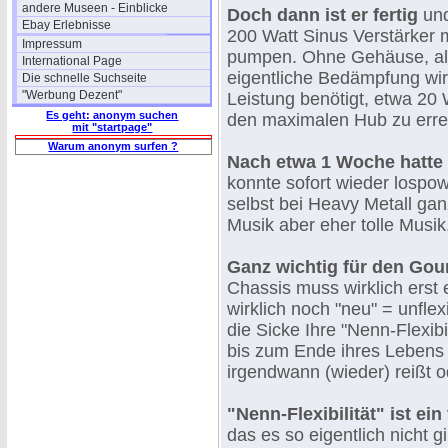
andere Museen - Einblicke
Doch dann ist er fertig
und
Ebay Erlebnisse
200 Watt Sinus Verstärker ma
Impressum
pumpen. Ohne Gehäuse, al
International Page
eigentliche Bedämpfung wir
Die schnelle Suchseite
"Werbung Dezent"
Leistung benötigt, etwa 20 
Es geht: anonym suchen
den maximalen Hub zu erre
mit "startpage"
Warum anonym surfen ?
Nach etwa 1 Woche hatte 
konnte sofort wieder lospo
selbst bei Heavy Metall gan
Musik aber eher tolle Musik
Ganz wichtig für den Gou
Chassis muss wirklich erst 
wirklich noch "neu" = unfle
die Sicke Ihre "Nenn-Flexibi
bis zum Ende ihres Lebens 
irgendwann (wieder) reißt od
"Nenn-Flexibilität" ist ei
das es so eigentlich nicht 