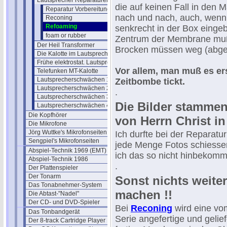
Lautsprecher Reparaturen
die auf keinen Fall in den M
Reparatur Vorbereitung
nach und nach, auch, wenn
Reconing
Refoaming
senkrecht in der Box einge
foam or rubber
Zentrum der Membrane muß 
Der Heil Transformer
Brocken müssen weg (abges
Die Kalotte im Lautsprecherbau
Frühe elektrostat. Lautsprecher
Vor allem, man muß es ers
Telefunken MT-Kalotte
Lautsprecherschwächen 1
Zeitbombe tickt.
Lautsprecherschwächen 2
.
Lautsprecherschwächen 3
Die Bilder stammen
Lautsprecherschwächen 4
Die Kopfhörer
von Herrn Christ i
Die Mikrofone
Jörg Wuttke's Mikrofonseiten
Ich durfte bei der Reparatu
Sengpiel's Mikrofonseiten
jede Menge Fotos schiesse
Abspiel-Technik 1969 (EMT)
ich das so nicht hinbekomm
Abspiel-Technik 1986
.
Der Plattenspieler
Der Tonarm
Sonst nichts weiter
Das Tonabnehmer-System
machen !!
Die Abtast-"Nadel"
Der CD- und DVD-Spieler
Bei
Reconing
wird eine vom
Das Tonbandgerät
Serie angefertige und gelie
Der 8-track Cartridge Player