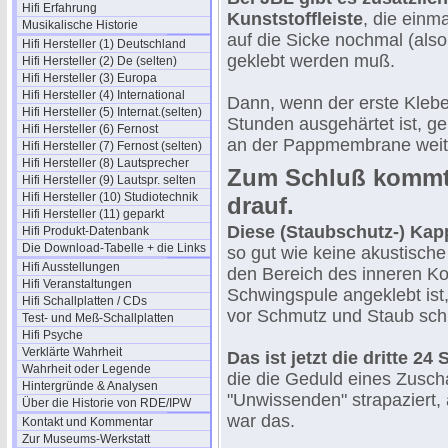
Hifi Erfahrung
Kunststoffleiste
, die einm
Musikalische Historie
auf die Sicke nochmal (also
Hifi Hersteller (1) Deutschland
geklebt werden muß.
Hifi Hersteller (2) De (selten)
Hifi Hersteller (3) Europa
Hifi Hersteller (4) International
Dann, wenn der erste Kleb
Hifi Hersteller (5) Internat.(selten)
Stunden ausgehärtet ist, ge
Hifi Hersteller (6) Fernost
an der Pappmembrane weit
Hifi Hersteller (7) Fernost (selten)
Hifi Hersteller (8) Lautsprecher
Zum Schluß kommt
Hifi Hersteller (9) Lautspr. selten
Hifi Hersteller (10) Studiotechnik
drauf.
Hifi Hersteller (11) geparkt
Diese (Staubschutz-) Kap
Hifi Produkt-Datenbank
Die Download-Tabelle + die Links
so gut wie keine akustische 
Hifi Ausstellungen
den Bereich des inneren Ko
Hifi Veranstaltungen
Schwingspule angeklebt ist,
Hifi Schallplatten / CDs
vor Schmutz und Staub sch
Test- und Meß-Schallplatten
Hifi Psyche
Verklärte Wahrheit
Das ist jetzt die dritte 24
Wahrheit oder Legende
die die Geduld eines Zusch
Hintergründe & Analysen
"Unwissenden" strapaziert,
Über die Historie von RDE/IPW
war das.
Kontakt und Kommentar
Zur Museums-Werkstatt