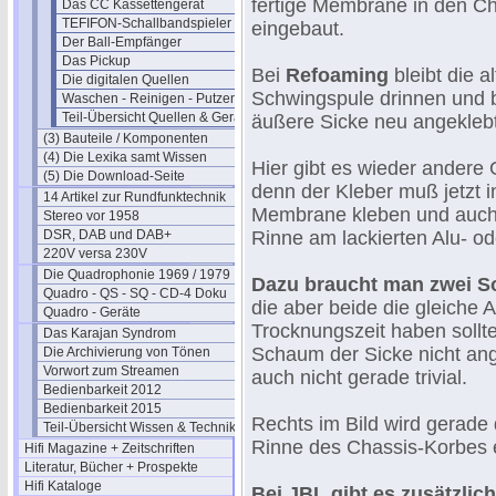
fertige Membrane in den C
Das CC Kassettengerät
TEFIFON-Schallbandspieler (1950)
eingebaut.
Der Ball-Empfänger
Das Pickup
Bei
Refoaming
bleibt die 
Die digitalen Quellen
Schwingspule drinnen und 
Waschen - Reinigen - Putzen
Teil-Übersicht Quellen & Geräte
äußere Sicke neu angeklebt
(3) Bauteile / Komponenten
(4) Die Lexika samt Wissen
Hier gibt es wieder andere
(5) Die Download-Seite
denn der Kleber muß jetzt 
14 Artikel zur Rundfunktechnik
Membrane kleben und auch
Stereo vor 1958
DSR, DAB und DAB+
Rinne am lackierten Alu- od
220V versa 230V
Die Quadrophonie 1969 / 1979
Dazu braucht man zwei S
Quadro - QS - SQ - CD-4 Doku
die aber beide die gleiche 
Quadro - Geräte
Trocknungszeit haben sollte
Das Karajan Syndrom
Schaum der Sicke nicht ange
Die Archivierung von Tönen
Vorwort zum Streamen
auch nicht gerade trivial.
Bedienbarkeit 2012
Bedienbarkeit 2015
Rechts im Bild wird gerade 
Teil-Übersicht Wissen & Technik
Rinne des Chassis-Korbes 
Hifi Magazine + Zeitschriften
Literatur, Bücher + Prospekte
Hifi Kataloge
Bei JBL gibt es zusätzlic