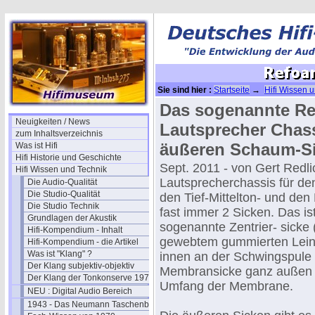
Sie sind hier :
Startseite
→
Hifi Wissen 
Chassis
→
Lautsprecher Reparaturen
→ 
Das sogenannte Re
Neuigkeiten / News
Lautsprecher Chass
zum Inhaltsverzeichnis
äußeren Schaum-S
Was ist Hifi
Hifi Historie und Geschichte
Sept. 2011 - von Gert Redli
Hifi Wissen und Technik
Lautsprecherchassis für den
Die Audio-Qualität
Die Studio-Qualität
den Tief-Mittelton- und den
Die Studio Technik
fast immer 2 Sicken. Das is
Grundlagen der Akustik
sogenannte Zentrier- sicke 
Hifi-Kompendium - Inhalt
gewebtem gummierten Leinen
Hifi-Kompendium - die Artikel
Was ist "Klang" ?
innen an der Schwingspule
Der Klang subjektiv-objektiv
Membransicke ganz außen
Der Klang der Tonkonserve 1979
Umfang der Membrane.
NEU : Digital Audio Bereich
1943 - Das Neumann Taschenbuch