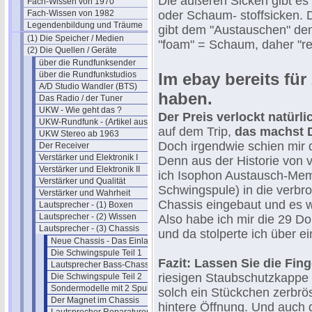
Die äußeren Sicken gibt es 
Fach-Wissen von 1970
Fach-Wissen von 1982
oder Schaum- stoffsicken. 
Legendenbildung und Träume
gibt dem "Austauschen" de
(1) Die Speicher / Medien
"foam" = Schaum, daher "re
(2) Die Quellen / Geräte
über die Rundfunksender
über die Rundfunkstudios
Im ebay bereits für
A/D Studio Wandler (BTS)
haben.
Das Radio / der Tuner
UKW - Wie geht das ?
Der Preis verlockt natürl
UKW-Rundfunk - (Artikel aus 1950)
auf dem Trip,
das machst D
UKW Stereo ab 1963
Doch irgendwie schien mir 
Der Receiver
Verstärker und Elektronik I
Denn aus der Historie von v
Verstärker und Elektronik II
ich Isophon Austausch-Mem
Verstärker und Qualität
Schwingspule) in die verbr
Verstärker und Wahrheit
Chassis eingebaut und es wa
Lautsprecher - (1) Boxen
Lautsprecher - (2) Wissen
Also habe ich mir die 29 D
Lautsprecher - (3) Chassis
und da stolperte ich über 
Neue Chassis - Das Einlaufen
Die Schwingspule Teil 1
Fazit: Lassen Sie die Fin
Lautsprecher Bass-Chassis prüfen
riesigen Staubschutzkappe
Die Schwingspule Teil 2
Sondermodelle mit 2 Spulen
solch ein Stückchen zerbrös
Der Magnet im Chassis
hintere Öffnung. Und auch d