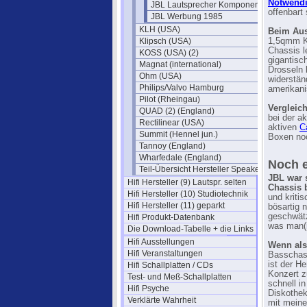
Notwendi
JBL Lautsprecher Komponenten
offenbart
JBL Werbung 1985
KLH (USA)
Beim Aus
Klipsch (USA)
1,5qmm Ka
Chassis l
KOSS (USA) (2)
gigantisc
Magnat (international)
Drosseln
Ohm (USA)
widerstän
Philips/Valvo Hamburg
amerikani
Pilot (Rheingau)
Vergleic
QUAD (2) (England)
bei der a
Rectilinear (USA)
aktiven
C
Summit (Hennel jun.)
Boxen noc
Tannoy (England)
Wharfedale (England)
Noch e
Teil-Übersicht Hersteller Speaker
JBL war 
Hifi Hersteller (9) Lautspr. selten
Chassis 
Hifi Hersteller (10) Studiotechnik
und kritis
Hifi Hersteller (11) geparkt
bösartig 
geschwätz
Hifi Produkt-Datenbank
was man(n
Die Download-Tabelle + die Links
Hifi Ausstellungen
Wenn als
Hifi Veranstaltungen
Basschass
ist der He
Hifi Schallplatten / CDs
Konzert z
Test- und Meß-Schallplatten
schnell i
Hifi Psyche
Diskothek
Verklärte Wahrheit
mit meine