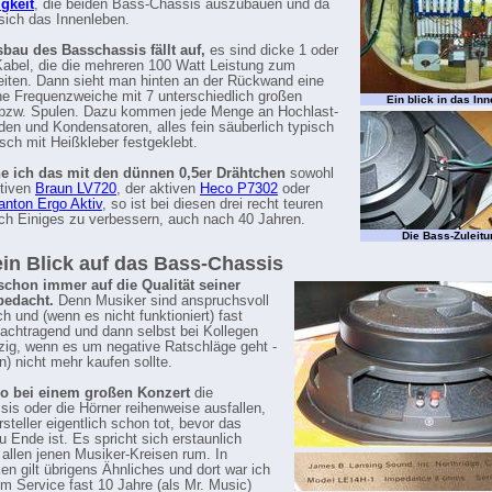
gkeit
, die beiden Bass-Chassis auszubauen und da
 sich das Innenleben.
bau des Basschassis fällt auf,
es sind dicke 1 oder
bel, die die mehreren 100 Watt Leistung zum
eiten. Dann sieht man hinten an der Rückwand eine
he Frequenzweiche mit 7 unterschiedlich großen
Ein blick in das In
 bzw. Spulen. Dazu kommen jede Menge an Hochlast-
den und Kondensatoren, alles fein säuberlich typisch
sch mit Heißkleber festgeklebt.
he ich das mit den dünnen 0,5er Drähtchen
sowohl
ktiven
Braun LV720
, der aktiven
Heco P7302
oder
anton Ergo Aktiv
, so ist bei diesen drei recht teuren
h Einiges zu verbessern, auch nach 40 Jahren.
Die Bass-Zuleit
in Blick auf das Bass-Chassis
schon immer auf die Qualität seiner
bedacht.
Denn Musiker sind anspruchsvoll
ch und (wenn es nicht funktioniert) fast
nachtragend und dann selbst bei Kollegen
ig, wenn es um negative Ratschläge geht -
) nicht mehr kaufen sollte.
o bei einem großen Konzert
die
is oder die Hörner reihenweise ausfallen,
rsteller eigentlich schon tot, bevor das
u Ende ist. Es spricht sich erstaunlich
n allen jenen Musiker-Kreisen rum. In
en gilt übrigens Ähnliches und dort war ich
m Service fast 10 Jahre (als Mr. Music)