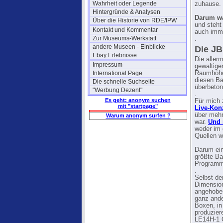
Wahrheit oder Legende
zuhause.
Hintergründe & Analysen
Darum wa
Über die Historie von RDE/IPW
und steht
Kontakt und Kommentar
auch imme
Zur Museums-Werkstatt
.
andere Museen - Einblicke
Die JB
Ebay Erlebnisse
Die aller
Impressum
gewaltig
International Page
Raumhöhe
diesen Bas
Die schnelle Suchseite
überbetont
"Werbung Dezent"
.
Es geht: anonym suchen
Für mich 
mit "startpage"
Live-Konz
über mehr
Warum anonym surfen ?
war.
Und 
weder im 
Quellen w
Darum ein
größte Ba
Programm 
.
Selbst de
Dimension
angehoben
ganz ande
Boxen, in
produzier
LE14H-1 