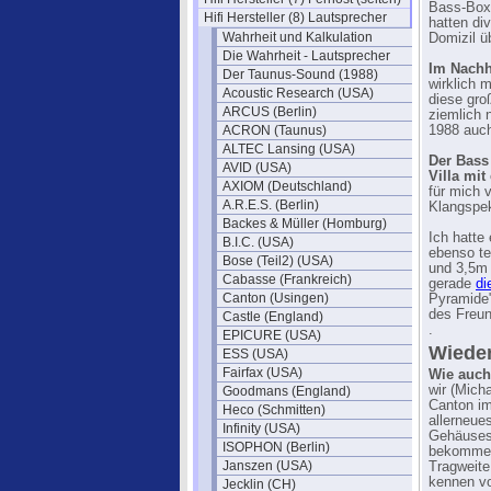
Bass-Boxe
Hifi Hersteller (8) Lautsprecher
hatten di
Wahrheit und Kalkulation
Domizil ü
Die Wahrheit - Lautsprecher
Im Nachh
Der Taunus-Sound (1988)
wirklich 
Acoustic Research (USA)
diese gro
ARCUS (Berlin)
ziemlich 
ACRON (Taunus)
1988 auch
ALTEC Lansing (USA)
Der Bass
AVID (USA)
Villa mi
AXIOM (Deutschland)
für mich 
A.R.E.S. (Berlin)
Klangspek
Backes & Müller (Homburg)
Ich hatte
B.I.C. (USA)
ebenso te
Bose (Teil2) (USA)
und 3,5m 
Cabasse (Frankreich)
gerade
di
Canton (Usingen)
Pyramide"
des Freun
Castle (England)
.
EPICURE (USA)
Wieder
ESS (USA)
Fairfax (USA)
Wie auch
wir (Mich
Goodmans (England)
Canton im
Heco (Schmitten)
allerneue
Infinity (USA)
Gehäusesi
ISOPHON (Berlin)
bekommen.
Janszen (USA)
Tragweite
kennen vo
Jecklin (CH)