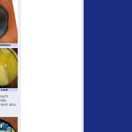
 Gehäuse
n Loch
 nach
alls
heint also