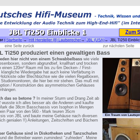
Zum 
er :
Startseite
→
Hifi Hersteller (8) Lautsprecher
→
JBL (USA)
→ JBL Ti250 Einblic
eine Seite zurück
zur nächsten Seite
L Ti250 produziert einen gewaltigen Bass
reden hier nicht von einem Schwabbelbass
wie viele
esenboxen, sondern abgrundtief, knallhart und trocken
n einen 120m² Raum mit bis zu 6m Decken- / First-
 klangliche Wiedergabe hat auch keine Verfärbung in
Holzkiste oder Blechbüchse wie die vielen Regalboxen,
e Studiomonitoren, die hier bei mir stehen. Das muß mit
ption / Konstruktion des asymmetrischen Gehäuses
nhängen.
h das so betone ?
In meiner Sturm und Drang Zeit ab
 wusste ich alles besser als die Anderen und kaufte
 Mark die 38cm Basschassis von Isophon in Mengen
ein Paar von den 560.- Mark teuren 35cm
Ein Traum von Lautspr
sis von JBL und baute meine Gehäuse nach diversen
ich genialen !!) Anleitungen, Zeitschriften und Büchern
eser Gehäuse sind in Diskotheken und Tanzschulen
und die Betreiber waren zumindest "zufrieden". Meine