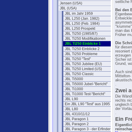
seitliche 
Jensen (USA)
JBL (USA)
Bei den 
JBL im Jahr 1959
Eigenbewe
Entwickle
JBL L250 (Jan. 1982)
asymmetri
JBL L250 (Feb. 1984)
"krumme")
JBL L250 Prospekt
man das b
JBL Ti250 (1985/87)
Früher mu
JBL Ti250 Modifikationen
Die Schr
JBL Ti250 Einblicke 1
für diese
JBL Ti250 Einblicke 2
resoniert
JBL Ti250 Probleme
erzeugen 
JBL Ti250 "Test"
Sicher is
Grund, w
JBL Ti250 Jubilee (EU)
JBL Ti250 Limited (US)
Auch sind
JBL Ti250 Classic
Mittelton
JBL Ti5000
akustisch
JBL Ti5000 Jubel-"Bericht"
.
JBL Ti1000
Zwei 
JBL Ti1000 Test-"Bericht"
Die Wände
JBL L90
rechts ni
Ein JBL L90 "Test" aus 1995
ungleich 
der Vorlä
JBL L80
.
JBL 4310/11/12
Ein F
JBL Paragon 1
JBL Paragon 2
Eigentli
JBL Paragon 3 - der Erfinder
reinscha