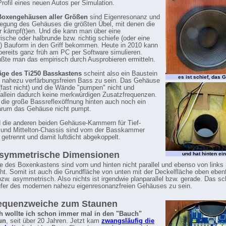
Profil eines neuen Autos per Simulation.
Boxengehäusen aller Größen
sind Eigenresonanz und
gung des Gehäuses die größten Übel, mit denen die
r kämpf(t)en. Und die kann man über eine
sche oder halbrunde bzw. richtig schiefe (oder eine
 Bauform in den Griff bekommen. Heute in 2010 kann
ereits ganz früh am PC per Software simulieren.
ßte man das empirisch durch Ausprobieren ermitteln.
äge des Ti250 Basskastens
scheint also ein Baustein
es ist schief, das
n nahezu verfärbungsfreien Bass zu sein. Das Gehäuse
 (fast nicht) und die Wände "pumpen" nicht und
allein dadurch keine merkwürdigen Zusatzfrequenzen.
t die große Bassreflexöffnung hinten auch noch ein
arum das Gehäuse nicht pumpt.
 die anderen beiden Gehäuse-Kammern für Tief-
- und Mittelton-Chassis sind vom der Basskammer
 getrennt und damit luftdicht abgekoppelt.
asymmetrische Dimensionen
und hat hinten ei
 des Boxenkastens sind vorn und hinten nicht parallel und ebenso von links
cht. Somit ist auch die Grundfläche von unten mit der Deckelfläche oben ebenf
bzw. asymmetrisch. Also nichts ist irgendwie planparallel bzw. gerade. Das sc
ufer des modernen nahezu eigenresonanzfreien Gehäuses zu sein.
requenzweiche zum Staunen
ch wollte ich schon immer mal in den "Bauch"
un
, seit über 20 Jahren. Jetzt kam
zwangsläufig die