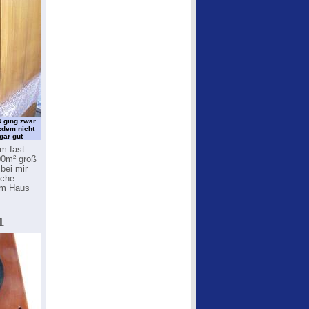
 ging zwar
tzdem nicht
gar gut
m fast
00m² groß
bei mir
sche
 im Haus
1