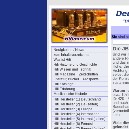
Sie sind hi
Die JB
Neuigkeiten / News
Und wir 
zum Inhaltsverzeichnis
andere Ri
Was ist Hifi
und das i
Hifi Historie und Geschichte
Höhe. Die
Hifi Wissen und Technik
Richtung 
Hifi Magazine + Zeitschriften
selbst di
der Konze
Literatur, Bücher + Prospekte
zusamme
Hifi Kataloge
Hifi Erfahrung
Warum ic
Musikalische Historie
etwa 1972
für 420.-
Hifi Hersteller (1) Deutschland
und auch 
Hifi Hersteller (2) De (selten)
Basschas
Hifi Hersteller (3) Europa
(vermeintl
Hifi Hersteller (4) International
selbst.
Hifi Hersteller (5) Internat.(selten)
Viele di
Hifi Hersteller (6) Fernost
gelandet
Hifi Hersteller (7) Fernost (selten)