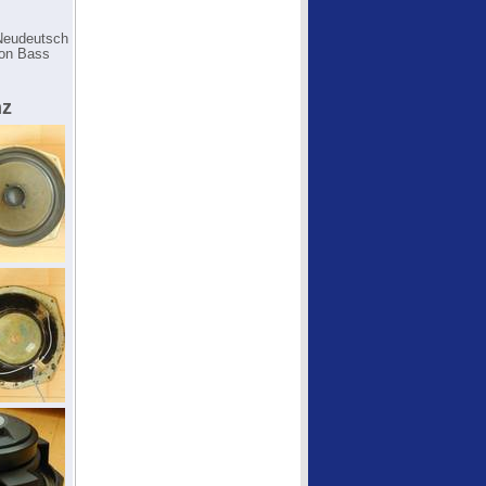
 Neudeutsch
hon Bass
nz