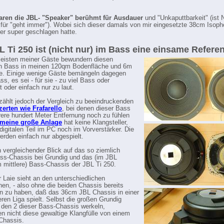
ren die JBL- "Speaker" berühmt für Ausdauer
und "Unkaputtbarkeit" (ist
 für "geht immer"). Wobei sich dieser damals von mir eingesetzte 38cm Isop
r super geschlagen hatte.
L Ti 250 ist (nicht nur) im Bass eine einsame Refere
meisten meiner Gäste bewundern diesen
en Bass in meinen 120qm Bodenfläche und 6m
. Einige wenige Gäste bemängeln dagegen
s, es sei - für sie - zu viel Bass oder
 oder einfach nur zu laut.
zählt jedoch der Vergleich zu beeindruckenden
erten wie Frafarello
, bei denen dieser Bass
ere hundert Meter Entfernung noch zu fühlen
meine große Anlage
hat keine Klangsteller,
digitalen Teil im PC noch im Vorverstärker. Die
erden einfach nur abgespielt.
 vergleichender Blick auf das so ziemlich
ss-Chassis bei Grundig und das (im JBL
mittlere) Bass-Chassis der JBL Ti 250.
r Laie sieht an den unterschiedlichen
en, - also ohne die beiden Chassis bereits
 zu haben, daß das 36cm JBL Chassis in einer
ren Liga spielt. Selbst die großen Grundig
 den 2 dieser Bass-Chassis werkeln,
en nicht diese gewaltige Klangfülle von einem
Chassis.