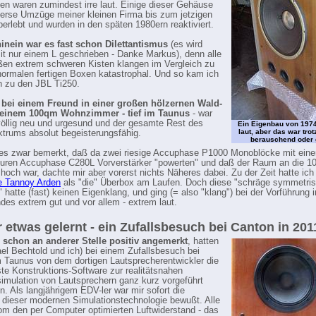
n waren zumindest irre laut. Einige dieser Gehäuse
verse Umzüge meiner kleinen Firma bis zum jetzigen
berlebt und wurden in den späten 1980ern reaktiviert.
inein war es fast schon Dilettantismus
(es wird
mit nur einem L geschrieben - Danke Markus), denn alle
ßen extrem schweren Kisten klangen im Vergleich zu
normalen fertigen Boxen katastrophal. Und so kam ich
 zu den JBL Ti250.
 bei einem Freund in einer großen hölzernen Wald-
t einem 100qm Wohnzimmer - tief im Taunus
- war
völlig neu und urgesund und der gesamte Rest des
Ein Eigenbau von 1974
laut, aber das war tro
trums absolut begeisterungsfähig.
berauschend oder 
 es zwar bemerkt, daß da zwei riesige Accuphase P1000 Monoblöcke mit eine
uren Accuphase C280L Vorverstärker "powerten" und daß der Raum an die 1
hoch war, dachte mir aber vorerst nichts Näheres dabei. Zu der Zeit hatte ich 
e Tannoy Arden
als "die" Überbox am Laufen. Doch diese "schräge symmetri
 hatte (fast) keinen Eigenklang, und ging (= also "klang") bei der Vorführung
des extrem gut und vor allem - extrem laut.
 etwas gelernt - ein Zufallsbesuch bei Canton in 201
 schon an anderer Stelle positiv angemerkt
, hatten
ael Bechtold und ich) bei einem Zufallsbesuch bei
 Taunus von dem dortigen Lautsprecherentwickler die
ste Konstruktions-Software zur realitätsnahen
mulation von Lautsprechern ganz kurz vorgeführt
 Als langjährigem EDV-ler war mir sofort die
 dieser modernen Simulationstechnologie bewußt. Alle
m den per Computer optimierten Luftwiderstand - das