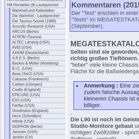
Kommentaren (201
Hifi Hersteller (8) Lautsprecher
Wahrheit und Kalkulation
Der "Test" erschien in ein
Die Wahrheit - Lautsprecher
"Tests" im MEGATESTKAT
Der Taunus-Sound (1988)
(September).
Acoustic Research (USA)
ARCUS (Berlin)
.
ACRON (Taunus)
MEGATESTKATALOG
ALTEC Lansing (USA)
AVID (USA)
Selten sind sie geworden,
AXIOM (Deutschland)
richtig großen Tieftönern.
A.R.E.S. (Berlin)
Backes & Müller (Homburg)
"lieber" viele kleine Chassi
B.I.C. (USA)
Fläche für die Baßwieder
Bose (Teil2) (USA)
Cabasse (Frankreich)
Canton (Usingen)
Anmerkung :
Eine zi
Castle (England)
zudem falsche Aussag
EPICURE (USA)
kleineren Chassis ist e
ESS (USA)
billiger.
Fairfax (USA)
Goodmans (England)
.
Heco (Schmitten)
Die L90 ist noch im Geist
Infinity (USA)
Studio-Monitore gebaut
u
ISOPHON (Berlin)
richtigen Zwölfzöller - spr
Janszen (USA)
Jecklin (CH)