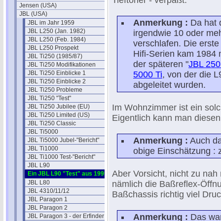
Tieftöner - verpaßt.
Jensen (USA)
JBL (USA)
Anmerkung :
Da hat 
JBL im Jahr 1959
JBL L250 (Jan. 1982)
irgendwie 10 oder me
JBL L250 (Feb. 1984)
verschlafen. Die erst
JBL L250 Prospekt
Hifi-Serien kam 1984 
JBL Ti250 (1985/87)
der späteren "
JBL 250
JBL Ti250 Modifikationen
JBL Ti250 Einblicke 1
5000 Ti
, von der die 
JBL Ti250 Einblicke 2
abgeleitet wurden.
JBL Ti250 Probleme
JBL Ti250 "Test"
Im Wohnzimmer ist ein solc
JBL Ti250 Jubilee (EU)
JBL Ti250 Limited (US)
Eigentlich kann man diesen 
JBL Ti250 Classic
JBL Ti5000
Anmerkung :
Auch das
JBL Ti5000 Jubel-"Bericht"
JBL Ti1000
obige Einschätzung :
JBL Ti1000 Test-"Bericht"
JBL L90
Aber Vorsicht, nicht zu nah
Ein JBL L90 "Test" aus 1995
JBL L80
nämlich die Baßreflex-Öffn
JBL 4310/11/12
Baßchassis richtig viel Dr
JBL Paragon 1
JBL Paragon 2
Anmerkung :
Das war 
JBL Paragon 3 - der Erfinder