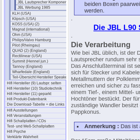
JBL Lautsprecher Komponenten
beiden Boxen paarweis
JBL Werbung 1985
werden.
KLH (USA)
.
Klipsch (USA)
KOSS (USA) (2)
Die JBL L90 Se
Magnat (international)
Ohm (USA)
.
Philips/Valvo Hamburg
Die Verarbeitung
Pilot (Rheingau)
QUAD (2) (England)
Wie bei JBL üblich, ist der 
Rectilinear (USA)
Lautsprecher rundum sehr s
Summit (Hennel jun.)
Das Anschlußterminal ist s
Tannoy (England)
sich für Stecker und Kabel
Wharfedale (England)
Teil-Übersicht Hersteller Speaker
Metallmuttern der Polklemm
Hifi Hersteller (9) Lautspr. selten
erreichen und sicher zu fass
Hifi Hersteller (10) Studiotechnik
einem Tief-, einem Mittel- 
Hifi Hersteller (11) geparkt
Hochtöner bestückt. Der für
Hifi Produkt-Datenbank
Die Download-Tabelle + die Links
zuständige Wandler besitzt 
Hifi Ausstellungen
Pappkonus.
Hifi Veranstaltungen
Hifi Schallplatten / CDs
Anmerkung :
Das ist 
Test- und Meß-Schallplatten
Hifi Psyche
Verklärte Wahrheit