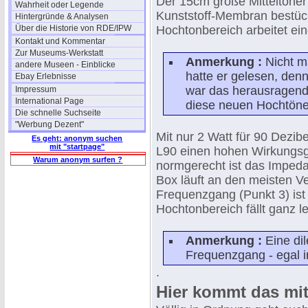
Der 15cm große Mitteltöner 
Wahrheit oder Legende
Kunststoff-Membran bestüc
Hintergründe & Analysen
Über die Historie von RDE/IPW
Hochtonbereich arbeitet ein
Kontakt und Kommentar
Zur Museums-Werkstatt
Anmerkung :
Nicht m
andere Museen - Einblicke
hatte er gelesen, denn
Ebay Erlebnisse
war das herausragend
Impressum
International Page
diese neuen Hochtöne
Die schnelle Suchseite
"Werbung Dezent"
Mit nur 2 Watt für 90 Dezib
Es geht: anonym suchen
mit "startpage"
L90 einen hohen Wirkungsgr
Warum anonym surfen ?
normgerecht ist das Imped
Box läuft an den meisten Ve
Frequenzgang (Punkt 3) ist 
Hochtonbereich fällt ganz le
Anmerkung :
Eine dil
Frequenzgang - egal in
.
Hier kommt das mi