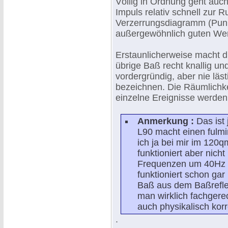
Völlig in Ordnung geht auc
Impuls relativ schnell zur 
Verzerrungsdiagramm (Punk
außergewöhnlich guten Wer
Erstaunlicherweise macht di
übrige Baß recht knallig un
vordergründig, aber nie läs
bezeichnen. Die Räumlichke
einzelne Ereignisse werden 
Anmerkung :
Das ist
L90 macht einen fulmi
ich ja bei mir im 120q
funktioniert aber nic
Frequenzen um 40Hz 
funktioniert schon gar
Baß aus dem Baßreflex
man wirklich fachgere
auch physikalisch kor
.