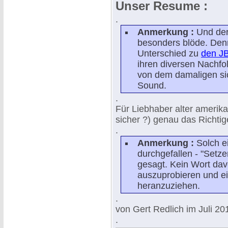
Unser Resume :
.
Anmerkung :
Und der
besonders blöde. Denn
Unterschied zu
den JB
ihren diversen Nachfolg
von dem damaligen s
Sound.
.
Für Liebhaber alter amerika
sicher ?) genau das Richtig
.
Anmerkung :
Solch ei
durchgefallen - "Setze
gesagt. Kein Wort dav
auszuprobieren und e
heranzuziehen.
.
von Gert Redlich im Juli 20
.