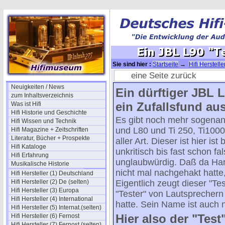
Sie sind hier :
Startseite
→
Hifi Herstell
eine Seite zurück
Neuigkeiten / News
Ein dürftiger JBL L
zum Inhaltsverzeichnis
ein Zufallsfund au
Was ist Hifi
Hifi Historie und Geschichte
Es gibt noch mehr sogenan
Hifi Wissen und Technik
und L80 und Ti 250, Ti1000
Hifi Magazine + Zeitschriften
Literatur, Bücher + Prospekte
aller Art. Dieser ist hier i
Hifi Kataloge
unkritisch bis fast schon fa
Hifi Erfahrung
unglaubwürdig. Daß da Ha
Musikalische Historie
nicht mal nachgehakt hatte,
Hifi Hersteller (1) Deutschland
Hifi Hersteller (2) De (selten)
Eigentlich zeugt dieser "Te
Hifi Hersteller (3) Europa
"Tester" von Lautsprechern
Hifi Hersteller (4) International
hatte. Sein Name ist auch 
Hifi Hersteller (5) Internat.(selten)
Hier also der "Test
Hifi Hersteller (6) Fernost
Hifi Hersteller (7) Fernost (selten)