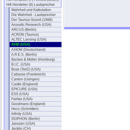
Hifi Hersteller (8) Lautsprecher
Wahrheit und Kalkulation
Die Wahrheit - Lautsprecher
Der Taunus-Sound (1988)
Acoustic Research (USA)
ARCUS (Berlin)
ACRON (Taunus)
ALTEC Lansing (USA)
AVID (USA)
AXIOM (Deutschland)
A.R.E.S. (Berlin)
Backes & Müller (Homburg)
B.I.C. (USA)
Bose (Teil2) (USA)
Cabasse (Frankreich)
Canton (Usingen)
Castle (England)
EPICURE (USA)
ESS (USA)
Fairfax (USA)
Goodmans (England)
Heco (Schmitten)
Infinity (USA)
ISOPHON (Berlin)
Janszen (USA)
Jecklin (CH)