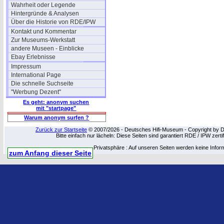
Wahrheit oder Legende
Hintergründe & Analysen
Über die Historie von RDE/IPW
Kontakt und Kommentar
Zur Museums-Werkstatt
andere Museen - Einblicke
Ebay Erlebnisse
Impressum
International Page
Die schnelle Suchseite
"Werbung Dezent"
Es geht: anonym suchen
mit "startpage"
Warum anonym surfen ?
Zurück zur Startseite
© 2007/2026 - Deutsches Hifi-Museum - Copyright by Dip
Bitte einfach nur lächeln: Diese Seiten sind garantiert RDE / IPW zert
Privatsphäre : Auf unseren Seiten werden keine Infor
zum Anfang dieser Seite