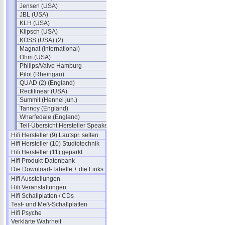
Jensen (USA)
JBL (USA)
KLH (USA)
Klipsch (USA)
KOSS (USA) (2)
Magnat (international)
Ohm (USA)
Philips/Valvo Hamburg
Pilot (Rheingau)
QUAD (2) (England)
Rectilinear (USA)
Summit (Hennel jun.)
Tannoy (England)
Wharfedale (England)
Teil-Übersicht Hersteller Speaker
Hifi Hersteller (9) Lautspr. selten
Hifi Hersteller (10) Studiotechnik
Hifi Hersteller (11) geparkt
Hifi Produkt-Datenbank
Die Download-Tabelle + die Links
Hifi Ausstellungen
Hifi Veranstaltungen
Hifi Schallplatten / CDs
Test- und Meß-Schallplatten
Hifi Psyche
Verklärte Wahrheit