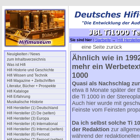
Sie sind hier :
Startseite
→
Hifi Herstell
eine Seite zurück
Neuigkeiten / News
Ähnlich wie in 1992
zum Inhaltsverzeichnis
mehr ein Werbetext
Was ist Hifi
Hifi Historie und Geschichte
1000
Hifi Wissen und Technik
Hifi Magazine + Zeitschriften
Quasi als Nachschlag zur
Literatur, Bücher + Prospekte
etwa 8 Monate später der B
Hifi Kataloge
die Ti 1000 in der Stereopl
Hifi Erfahrung
Musikalische Historie
Auch hier wurde mit gesc
Hifi Hersteller (1) Deutschland
Feinste vom Feinsten propa
Hifi Hersteller (2) De (selten)
Hifi Hersteller (3) Europa
Da ich selbst solche Ti 1
Hifi Hersteller (4) International
der Redaktion
zur allgeme
Hifi Hersteller (5) Internat.(selten)
Hifi Hersteller (6) Fernost
während der redaktionellen
Hifi Hersteller (7) Fernost (selten)