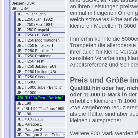
eindrucksvoller - die attra
Jensen (USA)
an ihren Leistungen preisw
JBL (USA)
einmal mit eigenen Ohren g
JBL im Jahr 1959
welch schweres Erbe auf d
JBL L250 (Jan. 1982)
JBL L250 (Feb. 1984)
kleineren Modellen Ti 3000 
JBL L250 Prospekt
JBL Ti250 (1985/87)
Immerhin konnte die 5000e
JBL Ti250 Modifikationen
Trompeten die alleroberst
JBL Ti250 Einblicke 1
JBL Ti250 Einblicke 2
ihrer auch für kleine Verst
JBL Ti250 Probleme
sensiblen Verarbeitung klang
JBL Ti250 "Test"
Arbeitsreferenz und Schiedsr
JBL Ti250 Jubilee (EU)
JBL Ti250 Limited (US)
JBL Ti250 Classic
Preis und Größe im
JBL Ti5000
Qualität hin oder her, nich
JBL Ti5000 Jubel-"Bericht"
JBL Ti1000
oder 11.000 D-Mark in de
JBL Ti1000 Test-"Bericht"
erheblich kleineren Ti 1000
JBL L90
Zweiwegeboxen reduzieren 
Ein JBL L90 "Test" aus 1995
als die Hälfte, sind aber au
JBL L80
JBL 4310/11/12
kleinen Lautsprecher.
JBL Paragon 1
JBL Paragon 2
Weitere 800 Mark werden fä
JBL Paragon 3 - der Erfinder