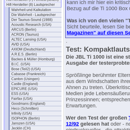
kann ich mir hier ein kritisc
Hifi Hersteller (8) Lautsprecher
Bezug auf die Ti 1000 Box
Wahrheit und Kalkulation
Die Wahrheit - Lautsprecher
Der Taunus-Sound (1988)
Was ich von den vielen "T
Acoustic Research (USA)
Sicht beurteile, lesen Sie 
ARCUS (Berlin)
Magazinen" auf diesen Se
ACRON (Taunus)
ALTEC Lansing (USA)
.
AVID (USA)
Test: Kompaktlauts
AXIOM (Deutschland)
A.R.E.S. (Berlin)
Die JBL Ti 1000 ist eine s
Backes & Müller (Homburg)
Ausgabe der testerprobte
B.I.C. (USA)
Bose (Teil2) (USA)
Cabasse (Frankreich)
Sprößlinge berühmter Elter
Canton (Usingen)
aus dem Windschatten ihre
Castle (England)
Ahnen zu treten. Überkriti
EPICURE (USA)
Medien jede Lebensäußerun
ESS (USA)
Fairfax (USA)
Prinzessinnen; entsprechen
Goodmans (England)
Erwartungen.
Heco (Schmitten)
Infinity (USA)
Wer den Test der großen
ISOPHON (Berlin)
12/92
gelesen hat
oder - no
Janszen (USA)
Jecklin (CH)