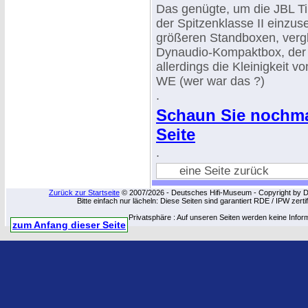
Das genügte, um die JBL Ti
der Spitzenklasse II einzus
größeren Standboxen, vergl
Dynaudio-Kompaktbox, der C
allerdings die Kleinigkeit v
WE (wer war das ?)
.
Schaun Sie nochmal
Seite
.
eine Seite zurück
Zurück zur Startseite
© 2007/2026 - Deutsches Hifi-Museum - Copyright by Dip
Bitte einfach nur lächeln: Diese Seiten sind garantiert RDE / IPW zert
Privatsphäre : Auf unseren Seiten werden keine Infor
zum Anfang dieser Seite