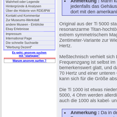
Anmerkung :
Mann kan
Wahrheit oder Legende
jedenfalls das Gehäu
Hintergründe & Analysen
Über die Historie von RDE/IPW
dort mit den amerika
Kontakt und Kommentar
Zur Museums-Werkstatt
Original aus der Ti 5000 s
andere Museen - Einblicke
resonanzarme Titan-hochtö
Ebay Erlebnisse
Impressum
extrem symmetrischem Magn
International Page
Zentimeter-Variante zur Wi
Die schnelle Suchseite
Hertz.
"Werbung Dezent"
Es geht: anonym suchen
mit "startpage"
Meßtechnisch verhielt sich L
Warum anonym surfen ?
Frequenzgang ist selbst im
bemerkenswert glatt, und 
70 Hertz und einer unteren 
kann sich für die Größe abs
Die Ti 1000 ist etwas nied
5000, 4 Ohm werden allerdin
auch die 1000 als kabel- und
Anmerkung :
Da in d