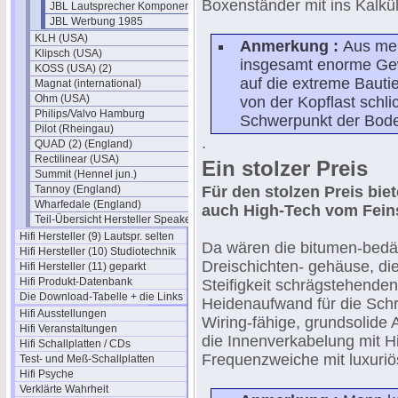
Boxenständer mit ins Kalkü
JBL Lautsprecher Komponenten
JBL Werbung 1985
KLH (USA)
Anmerkung :
Aus mein
Klipsch (USA)
insgesamt enorme Gew
KOSS (USA) (2)
auf die extreme Bautie
Magnat (international)
Ohm (USA)
von der Kopflast schli
Philips/Valvo Hamburg
Schwerpunkt der Boden
Pilot (Rheingau)
.
QUAD (2) (England)
Rectilinear (USA)
Ein stolzer Preis
Summit (Hennel jun.)
Tannoy (England)
Für den stolzen Preis biet
Wharfedale (England)
auch High-Tech vom Fein
Teil-Übersicht Hersteller Speaker
Hifi Hersteller (9) Lautspr. selten
Da wären die bitumen-bed
Hifi Hersteller (10) Studiotechnik
Dreischichten- gehäuse, di
Hifi Hersteller (11) geparkt
Hifi Produkt-Datenbank
Steifigkeit schrägstehende
Die Download-Tabelle + die Links
Heidenaufwand für die Schre
Hifi Ausstellungen
Wiring-fähige, grundsolide 
Hifi Veranstaltungen
die Innenverkabelung mit H
Hifi Schallplatten / CDs
Frequenzweiche mit luxuriö
Test- und Meß-Schallplatten
Hifi Psyche
Verklärte Wahrheit