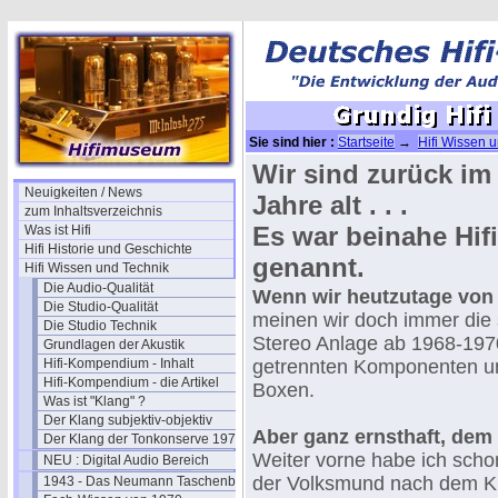
Sie sind hier :
Startseite
→
Hifi Wissen 
Tuner
→ Grundig Hifi anno 1955
Wir sind zurück i
Neuigkeiten / News
Jahre alt . . .
zum Inhaltsverzeichnis
Es war beinahe Hifi
Was ist Hifi
Hifi Historie und Geschichte
genannt.
Hifi Wissen und Technik
Die Audio-Qualität
Wenn wir heutzutage von 
Die Studio-Qualität
meinen wir doch immer die s
Die Studio Technik
Stereo Anlage ab 1968-1970
Grundlagen der Akustik
Hifi-Kompendium - Inhalt
getrennten Komponenten u
Hifi-Kompendium - die Artikel
Boxen.
Was ist "Klang" ?
Der Klang subjektiv-objektiv
Aber ganz ernsthaft, dem i
Der Klang der Tonkonserve 1979
Weiter vorne habe ich scho
NEU : Digital Audio Bereich
der Volksmund nach dem Kr
1943 - Das Neumann Taschenbuch