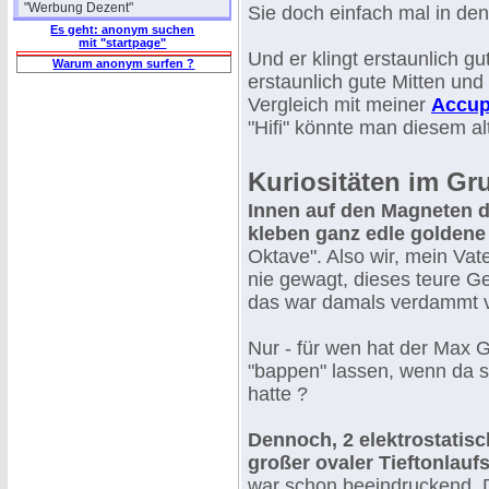
"Werbung Dezent"
Sie doch einfach mal in den
Es geht: anonym suchen
mit "startpage"
Und er klingt erstaunlich g
Warum anonym surfen ?
erstaunlich gute Mitten und
Vergleich mit meiner
Accup
"Hifi" könnte man diesem a
Kuriositäten im Gru
Innen auf den Magneten 
kleben ganz edle goldene
Oktave". Also wir, mein Vat
nie gewagt, dieses teure G
das war damals verdammt v
Nur - für wen hat der Max 
"bappen" lassen, wenn da s
hatte ?
Dennoch, 2 elektrostatisc
großer ovaler Tieftonlauf
war schon beeindruckend. D