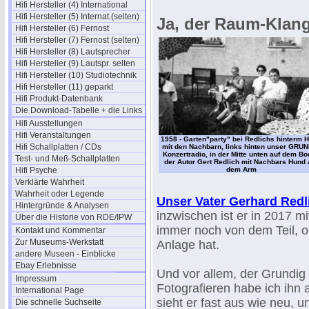
Hifi Hersteller (4) International
Hifi Hersteller (5) Internat.(selten)
Ja, der Raum-Klang w
Hifi Hersteller (6) Fernost
Hifi Hersteller (7) Fernost (selten)
Hifi Hersteller (8) Lautsprecher
Hifi Hersteller (9) Lautspr. selten
Hifi Hersteller (10) Studiotechnik
Hifi Hersteller (11) geparkt
Hifi Produkt-Datenbank
Die Download-Tabelle + die Links
Hifi Ausstellungen
Hifi Veranstaltungen
1958 - Garten"party" bei Redlichs hinterm 
Hifi Schallplatten / CDs
mit den Nachbarn, links hinten unser GRU
Konzertradio, in der Mitte unten auf dem B
Test- und Meß-Schallplatten
der Autor Gert Redlich mit Nachbars Hund 
Hifi Psyche
dem Arm
Verklärte Wahrheit
Wahrheit oder Legende
Unser Vater Gerhard Redl
Hintergründe & Analysen
inzwischen ist er in 2017 m
Über die Historie von RDE/IPW
immer noch von dem Teil, ob
Kontakt und Kommentar
Zur Museums-Werkstatt
Anlage hat.
andere Museen - Einblicke
Ebay Erlebnisse
Und vor allem, der Grundig
Impressum
Fotografieren habe ich ihn 
International Page
sieht er fast aus wie neu,
Die schnelle Suchseite