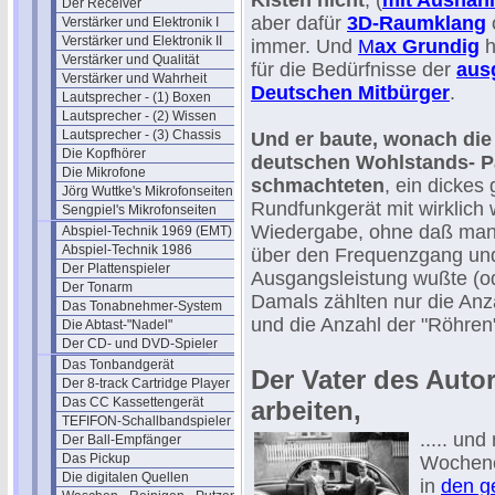
Kisten nicht
, (
mit Ausnah
Der Receiver
aber dafür
3D-Raumklang
Verstärker und Elektronik I
Verstärker und Elektronik II
immer. Und
M
ax Grundig
h
Verstärker und Qualität
für die Bedürfnisse der
aus
Verstärker und Wahrheit
Deutschen Mitbürger
.
Lautsprecher - (1) Boxen
Lautsprecher - (2) Wissen
Lautsprecher - (3) Chassis
Und er baute, wonach die
Die Kopfhörer
deutschen Wohlstands- P
Die Mikrofone
schmachteten
, ein dicke
Jörg Wuttke's Mikrofonseiten
Rundfunkgerät mit wirklich
Sengpiel's Mikrofonseiten
Wiedergabe, ohne daß man
Abspiel-Technik 1969 (EMT)
Abspiel-Technik 1986
über den Frequenzgang und
Der Plattenspieler
Ausgangsleistung wußte (od
Der Tonarm
Damals zählten nur die Anza
Das Tonabnehmer-System
und die Anzahl der "Röhren
Die Abtast-"Nadel"
Der CD- und DVD-Spieler
Das Tonbandgerät
Der Vater des Auto
Der 8-track Cartridge Player
Das CC Kassettengerät
arbeiten,
TEFIFON-Schallbandspieler (1950)
..... un
Der Ball-Empfänger
Das Pickup
Wochene
Die digitalen Quellen
in
den g