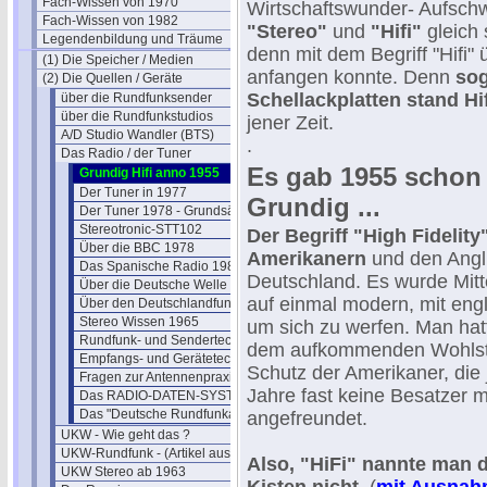
Fach-Wissen von 1970
Wirtschaftswunder- Aufsc
Fach-Wissen von 1982
"Stereo"
und
"Hifi"
gleich 
Legendenbildung und Träume
denn mit dem Begriff "Hifi"
(1) Die Speicher / Medien
anfangen konnte. Denn
sog
(2) Die Quellen / Geräte
Schellackplatten stand Hif
über die Rundfunksender
über die Rundfunkstudios
jener Zeit.
A/D Studio Wandler (BTS)
.
Das Radio / der Tuner
Es gab 1955 schon 
Grundig Hifi anno 1955
Der Tuner in 1977
Grundig ...
Der Tuner 1978 - Grundsätzliches
Stereotronic-STT102
Der Begriff "High Fidelit
Über die BBC 1978
Amerikanern
und den Angl
Das Spanische Radio 1981
Deutschland. Es wurde Mitt
Über die Deutsche Welle 1980
auf einmal modern, mit eng
Über den Deutschlandfunk 1980
Stereo Wissen 1965
um sich zu werfen. Man hatt
Rundfunk- und Sendertechnik
dem aufkommenden Wohlst
Empfangs- und Gerätetechnik
Schutz der Amerikaner, die 
Fragen zur Antennenpraxis 1982
Jahre fast keine Besatzer 
Das RADIO-DATEN-SYSTEM
Das "Deutsche Rundfunkarchiv"
angefreundet.
UKW - Wie geht das ?
UKW-Rundfunk - (Artikel aus 1950)
Also, "HiFi" nannte man 
UKW Stereo ab 1963