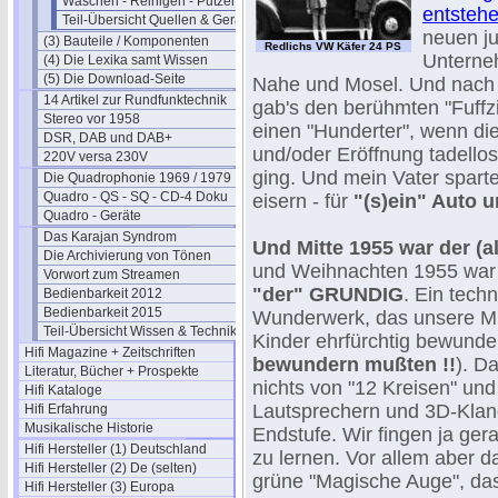
Waschen - Reinigen - Putzen
entsteh
Teil-Übersicht Quellen & Geräte
neuen j
(3) Bauteile / Komponenten
Redlichs VW Käfer 24 PS
Unterne
(4) Die Lexika samt Wissen
(5) Die Download-Seite
Nahe und Mosel. Und nach 
14 Artikel zur Rundfunktechnik
gab's den berühmten "Fuffz
Stereo vor 1958
einen "Hunderter", wenn di
DSR, DAB und DAB+
und/oder Eröffnung tadello
220V versa 230V
ging. Und mein Vater sparte
Die Quadrophonie 1969 / 1979
Quadro - QS - SQ - CD-4 Doku
eisern - für
"(s)ein" Auto u
Quadro - Geräte
Das Karajan Syndrom
Und Mitte 1955 war der (a
Die Archivierung von Tönen
und Weihnachten 1955 war 
Vorwort zum Streamen
"der" GRUNDIG
. Ein tech
Bedienbarkeit 2012
Bedienbarkeit 2015
Wunderwerk, das unsere Mu
Teil-Übersicht Wissen & Technik
Kinder ehrfürchtig bewunde
Hifi Magazine + Zeitschriften
bewundern mußten !!
). D
Literatur, Bücher + Prospekte
nichts von "12 Kreisen" und
Hifi Kataloge
Lautsprechern und 3D-Klan
Hifi Erfahrung
Musikalische Historie
Endstufe. Wir fingen ja ger
Hifi Hersteller (1) Deutschland
zu lernen. Vor allem aber d
Hifi Hersteller (2) De (selten)
grüne "Magische Auge", das
Hifi Hersteller (3) Europa