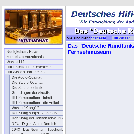
Sie sind hier :
Startseite
→
Hifi Wissen 
Tuner
→ Das "Deutsche Rundfunkarchiv"
Das "Deutsche Rundfunka
Fernsehmuseum
Neuigkeiten / News
zum Inhaltsverzeichnis
.
Was ist Hifi
Hifi Historie und Geschichte
Hifi Wissen und Technik
Die Audio-Qualität
Die Studio-Qualität
Die Studio Technik
Grundlagen der Akustik
Hifi-Kompendium - Inhalt
Hifi-Kompendium - die Artikel
Was ist "Klang" ?
Der Klang subjektiv-objektiv
Der Klang der Tonkonserve 1979
NEU : Digital Audio Bereich
1943 - Das Neumann Taschenbuch