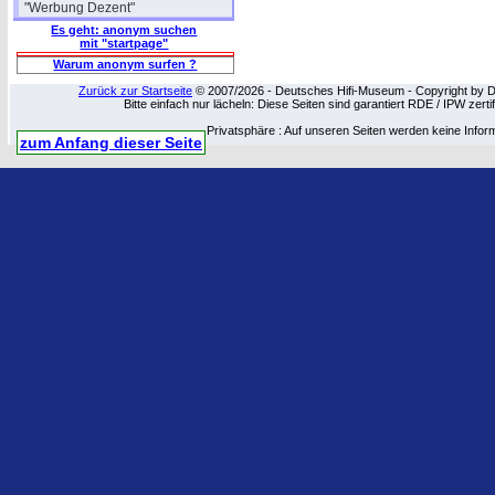
"Werbung Dezent"
Es geht: anonym suchen
mit "startpage"
Warum anonym surfen ?
Zurück zur Startseite
© 2007/2026 - Deutsches Hifi-Museum - Copyright by Dip
Bitte einfach nur lächeln: Diese Seiten sind garantiert RDE / IPW zert
Privatsphäre : Auf unseren Seiten werden keine Infor
zum Anfang dieser Seite