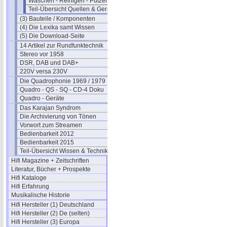
Waschen - Reinigen - Putzen
Teil-Übersicht Quellen & Geräte
(3) Bauteile / Komponenten
(4) Die Lexika samt Wissen
(5) Die Download-Seite
14 Artikel zur Rundfunktechnik
Stereo vor 1958
DSR, DAB und DAB+
220V versa 230V
Die Quadrophonie 1969 / 1979
Quadro - QS - SQ - CD-4 Doku
Quadro - Geräte
Das Karajan Syndrom
Die Archivierung von Tönen
Vorwort zum Streamen
Bedienbarkeit 2012
Bedienbarkeit 2015
Teil-Übersicht Wissen & Technik
Hifi Magazine + Zeitschriften
Literatur, Bücher + Prospekte
Hifi Kataloge
Hifi Erfahrung
Musikalische Historie
Hifi Hersteller (1) Deutschland
Hifi Hersteller (2) De (selten)
Hifi Hersteller (3) Europa