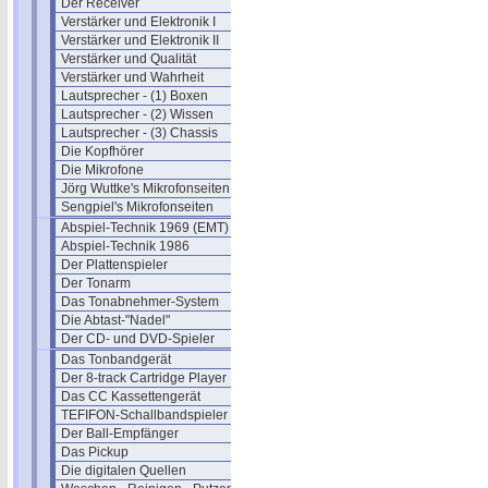
Der Receiver
Verstärker und Elektronik I
Verstärker und Elektronik II
Verstärker und Qualität
Verstärker und Wahrheit
Lautsprecher - (1) Boxen
Lautsprecher - (2) Wissen
Lautsprecher - (3) Chassis
Die Kopfhörer
Die Mikrofone
Jörg Wuttke's Mikrofonseiten
Sengpiel's Mikrofonseiten
Abspiel-Technik 1969 (EMT)
Abspiel-Technik 1986
Der Plattenspieler
Der Tonarm
Das Tonabnehmer-System
Die Abtast-"Nadel"
Der CD- und DVD-Spieler
Das Tonbandgerät
Der 8-track Cartridge Player
Das CC Kassettengerät
TEFIFON-Schallbandspieler (1950)
Der Ball-Empfänger
Das Pickup
Die digitalen Quellen