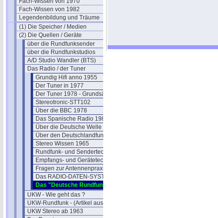
Fach-Wissen von 1970
Fach-Wissen von 1982
Legendenbildung und Träume
(1) Die Speicher / Medien
(2) Die Quellen / Geräte
über die Rundfunksender
über die Rundfunkstudios
A/D Studio Wandler (BTS)
Das Radio / der Tuner
Grundig Hifi anno 1955
Der Tuner in 1977
Der Tuner 1978 - Grundsätzliches
Stereotronic-STT102
Über die BBC 1978
Das Spanische Radio 1981
Über die Deutsche Welle 1980
Über den Deutschlandfunk 1980
Stereo Wissen 1965
Rundfunk- und Sendertechnik
Empfangs- und Gerätetechnik
Fragen zur Antennenpraxis 1982
Das RADIO-DATEN-SYSTEM
Das "Deutsche Rundfunkarchiv"
UKW - Wie geht das ?
UKW-Rundfunk - (Artikel aus 1950)
UKW Stereo ab 1963