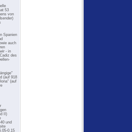
elle
at 53
gens von
dsender)
s
in Spanien
nd
owie auch
ren
ir - in
 Cadiz des
ellen-
ängige"
id (auf 918
lona" (auf
re
r
ngen
 II)
e
.40 und
eite
6.05-0.15