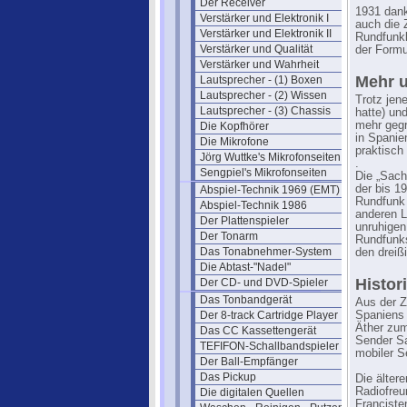
Der Receiver
1931 dank
Verstärker und Elektronik I
auch die 
Verstärker und Elektronik II
Rundfunkl
Verstärker und Qualität
der Form
Verstärker und Wahrheit
Mehr u
Lautsprecher - (1) Boxen
Lautsprecher - (2) Wissen
Trotz jen
Lautsprecher - (3) Chassis
hatte) un
mehr gegr
Die Kopfhörer
in Spanie
Die Mikrofone
praktisch
Jörg Wuttke's Mikrofonseiten
.
Sengpiel's Mikrofonseiten
Die „Sach
der bis 1
Abspiel-Technik 1969 (EMT)
Rundfunk 
Abspiel-Technik 1986
anderen L
Der Plattenspieler
unruhigen
Der Tonarm
Rundfunks
Das Tonabnehmer-System
den dreiß
Die Abtast-"Nadel"
Histor
Der CD- und DVD-Spieler
Das Tonbandgerät
Aus der Z
Der 8-track Cartridge Player
Spaniens 
Äther zum
Das CC Kassettengerät
Sender Sa
TEFIFON-Schallbandspieler (1950)
mobiler S
Der Ball-Empfänger
Das Pickup
Die älter
Radiofreu
Die digitalen Quellen
Franciste