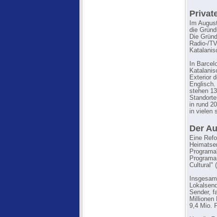
Privat
Im August
die Gründ
Die Gründ
Radio-/TV
Katalanis
In Barcel
Katalanis
Exterior 
Englisch.
stehen 13
Standorte
in rund 2
in vielen
Der Au
Eine Refo
Heimatsen
Programa"
Programa 
Cultural"
Insgesamt
Lokalsend
Sender, f
Millionen
9,4 Mio. 