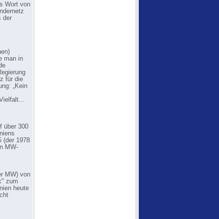
as Wort von
endernetz
s der
hen)
e man in
de
Regierung
z für die
ung: „Kein
elfalt...
f über 300
niens
5 (der 1978
von MW-
der MW) von
ok" zum
nien heute
icht