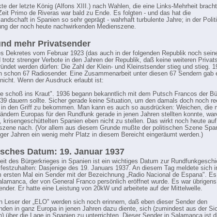
te der letzte König (Alfons XIII.) nach Wahlen, die eine Links-Mehrheit brach
Zeit Primo de Riveras war bald zu Ende. Es folgten - und das hat die
andschaft in Spanien so sehr geprägt - wahrhaft turbulente Jahre; in der Politi
ung der noch heute nachwirkenden Medienszene.
nd mehr Privatsender
es Dekretes vom Februar 1923 (das auch in der folgenden Republik noch seine
d trotz strenger Verbote in den Jahren der Republik, daß keine weiteren Privat
ündet werden dürfen: Die Zahl der Klein- und Kleinstsender stieg und stieg. 
n schon 67 Radiosender. Eine Zusammenarbeit unter diesen 67 Sendern gab 
 nicht. Wenn der Ausdruck erlaubt ist:
e schoß ins Kraut". 1936 begann bekanntlich mit dem Putsch Francos der Bü
939 dauern sollte. Sicher gerade keine Situation, um den damals doch noch re
in den Griff zu bekommen. Man kann es auch so ausdrücken: Weichen, die 
ändern Europas für den Rundfunk gerade in jenen Jahren stellten konnte, war
, krisengeschüttelten Spanien eben nicht zu stellen. Das wirkt noch heute au
zene nach. (Vor allem aus diesem Grunde mußte der politischen Szene Span
iger Jahren ein wenig mehr Platz in diesem Bereicht eingeräumt werden.)
isches Datum: 19. Januar 1937
eit des Bürgerkrieges in Spanien ist ein wichtiges Datum zur Rundfunkgeschi
festzuhalten: Dasjenige des 19. Januars 1937. An diesem Tag meldete sich 
 ersten Mal ein Sender mit der Bezeichnung „Radio Nacional de Espana". Es
lamanca, der von General Franco persönlich eröffnet wurde. Es war übrigens
ender. Er hatte eine Leistung von 20kW und arbeitete auf der Mittelwelle.
en Leser der „ELO" werden sich noch erinnern, daß eben dieser Sender den
nden in ganz Europa in jenen Jahren dazu diente, sich (zumindest aus der Sic
n) über die Lage in Spanien zu unterrichten. Dieser Sender in Salamanca ist d