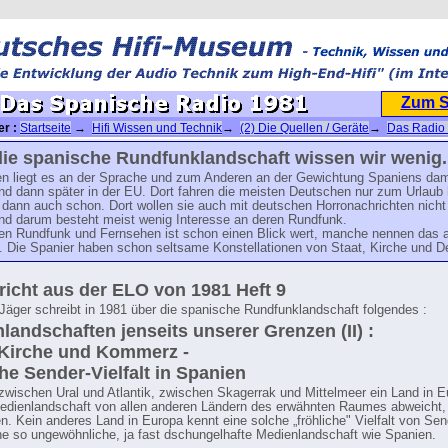
Zum 
er :
Startseite
→
Hifi Wissen und Technik
→
(2) Die Quellen / Geräte
→
Das Radio 
s Spanische Radio 1981
die spanische Rundfunklandschaft wissen wir wenig.
n liegt es an der Sprache und zum Anderen an der Gewichtung Spaniens dam
nd dann später in der EU. Dort fahren die meisten Deutschen nur zum Urlaub 
dann auch schon. Dort wollen sie auch mit deutschen Horronachrichten nicht
nd darum besteht meist wenig Interesse an deren Rundfunk.
en Rundfunk und Fernsehen ist schon einen Blick wert, manche nennen das 
 Die Spanier haben schon seltsame Konstellationen von Staat, Kirche und D
richt aus der ELO von 1981 Heft 9
äger schreibt in 1981 über die spanische Rundfunklandschaft folgendes :
landschaften jenseits unserer Grenzen (II) :
 Kirche und Kommerz -
che Sender-Vielfalt in Spanien
wischen Ural und Atlantik, zwischen Skagerrak und Mittelmeer ein Land in Eu
dienlandschaft von allen anderen Ländern des erwähnten Raumes abweicht, 
n. Kein anderes Land in Europa kennt eine solche „fröhliche" Vielfalt von Sen
ne so ungewöhnliche, ja fast dschungelhafte Medienlandschaft wie Spanien.