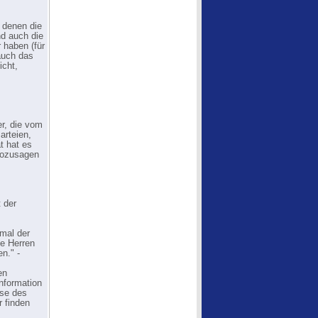
 denen die
d auch die
 haben (für
auch das
icht,
er, die vom
arteien,
t hat es
 sozusagen
 der
nmal der
te Herren
n." -
en
nformation
sse des
r finden