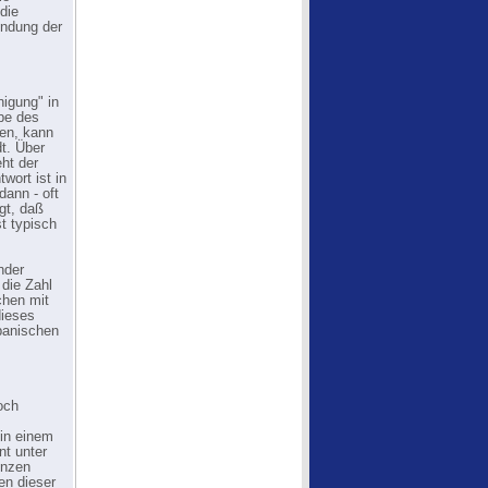
die
ündung der
nigung" in
be des
gen, kann
t. Über
ht der
wort ist in
dann - oft
gt, daß
t typisch
nder
 die Zahl
chen mit
dieses
panischen
och
 in einem
nt unter
enzen
en dieser