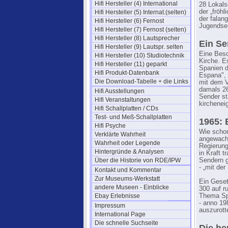
Hifi Hersteller (4) International
28 Lokals
der „fröh
Hifi Hersteller (5) Internat.(selten)
der falan
Hifi Hersteller (6) Fernost
Jugendsen
Hifi Hersteller (7) Fernost (selten)
Hifi Hersteller (8) Lautsprecher
Ein Se
Hifi Hersteller (9) Lautspr. selten
Eine Beso
Hifi Hersteller (10) Studiotechnik
Kirche. E
Hifi Hersteller (11) geparkt
Spanien d
Hifi Produkt-Datenbank
Espana", 
Die Download-Tabelle + die Links
mit dem V
damals 26
Hifi Ausstellungen
Sender st
Hifi Veranstaltungen
kirchenei
Hifi Schallplatten / CDs
Test- und Meß-Schallplatten
1965: 
Hifi Psyche
Wie schon
Verklärte Wahrheit
angewachs
Wahrheit oder Legende
Regierung
Hintergründe & Analysen
in Kraft t
Über die Historie von RDE/IPW
Sendern g
- „mit de
Kontakt und Kommentar
Zur Museums-Werkstatt
Ein Geset
andere Museen - Einblicke
300 auf r
Ebay Erlebnisse
Thema Spa
- anno 198
Impressum
auszurott
International Page
Die schnelle Suchseite