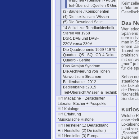
Waschen - Reinigen - Putzen
Keimzelle
Teil-Übersicht Quellen & Geräte
stärksten
(3) Bauteile / Komponenten
Gesellsch
(4) Die Lexika samt Wissen
(5) Die Download-Seite
Das Ne
14 Artikel zur Rundfunktechnik
Wer jedoc
Stereo vor 1958
Spaniens 
sehr indi
DSR, DAB und DAB+
man in Sp
220V versa 230V
einem Dac
Die Quadrophonie 1969 / 1979
Tourist e
Quadro - QS - SQ - CD-4 Doku
praktisch
mit ein w
Quadro - Geräte
„man" ja 
Das Karajan Syndrom
für die s
Die Archivierung von Tönen
Vorwort zum Streamen
Schon au
staatliche
Bedienbarkeit 2012
der Lokal
Bedienbarkeit 2015
der Redak
Teil-Übersicht Wissen & Technik
Nachschla
Hifi Magazine + Zeitschriften
Sender au
Literatur, Bücher + Prospekte
Kurios
Hifi Kataloge
Hifi Erfahrung
Welche Ru
Musikalische Historie
entwickelt
Lokalsend
Hifi Hersteller (1) Deutschland
Land von 
Hifi Hersteller (2) De (selten)
„Spanien"
Hifi Hersteller (3) Europa
zwischen 