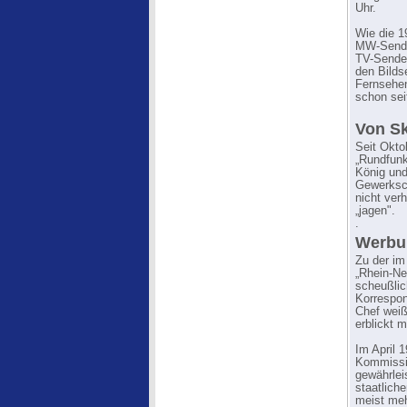
Uhr.
Wie die 1
MW-Sender
TV-Sender
den Bilds
Fernsehen
schon sei
Von Sk
Seit Okto
„Rundfunk
König und
Gewerksch
nicht ver
„jagen".
.
Werbun
Zu der im
„Rhein-Ne
scheußlic
Korrespon
Chef weiß
erblickt 
Im April 
Kommissio
gewährlei
staatlich
meist meh