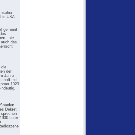
ernsehen
n bis USA
e) gemeint
ndes.
en - sie
m auch das
errscht
 die
gen der
em Jahre
schaft mit
ebruar 1923
indeutig,
 Spanien
nes Dekret
u sprechen
-1930 unter
n
 Radioszene