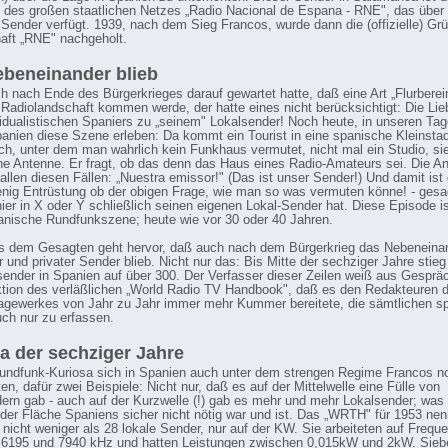
 des großen staatlichen Netzes „Radio Nacional de Espana - RNE", das über 
 Sender verfügt. 1939, nach dem Sieg Francos, wurde dann die (offizielle) Gr
aft „RNE" nachgeholt.
beneinander blieb
h nach Ende des Bürgerkrieges darauf gewartet hatte, daß eine Art „Flurberei
Radiolandschaft kommen werde, der hatte eines nicht berücksichtigt: Die Lie
vidualistischen Spaniers zu „seinem" Lokalsender! Noch heute, in unseren Ta
anien diese Szene erleben: Da kommt ein Tourist in eine spanische Kleinstad
h, unter dem man wahrlich kein Funkhaus vermutet, nicht mal ein Studio, sie
ine Antenne. Er fragt, ob das denn das Haus eines Radio-Amateurs sei. Die Ant
 allen diesen Fällen: „Nuestra emissor!" (Das ist unser Sender!) Und damit ist 
enig Entrüstung ob der obigen Frage, wie man so was vermuten könne! - gesa
hier in X oder Y schließlich seinen eigenen Lokal-Sender hat. Diese Episode is
panische Rundfunkszene; heute wie vor 30 oder 40 Jahren.
s dem Gesagten geht hervor, daß auch nach dem Bürgerkrieg das Nebeneina
r und privater Sender blieb. Nicht nur das: Bis Mitte der sechziger Jahre stieg
sender in Spanien auf über 300. Der Verfasser dieser Zeilen weiß aus Gesprä
tion des verläßlichen „World Radio TV Handbook", daß es den Redakteuren 
gewerkes von Jahr zu Jahr immer mehr Kummer bereitete, die sämtlichen s
ch nur zu erfassen.
a der sechziger Jahre
ndfunk-Kuriosa sich in Spanien auch unter dem strengen Regime Francos n
en, dafür zwei Beispiele: Nicht nur, daß es auf der Mittelwelle eine Fülle von
ern gab - auch auf der Kurzwelle (!) gab es mehr und mehr Lokalsender; was
der Fläche Spaniens sicher nicht nötig war und ist. Das „WRTH" für 1953 nen
 nicht weniger als 28 lokale Sender, nur auf der KW. Sie arbeiteten auf Frequ
6195 und 7940 kHz und hatten Leistungen zwischen 0,015kW und 2kW. Sieb