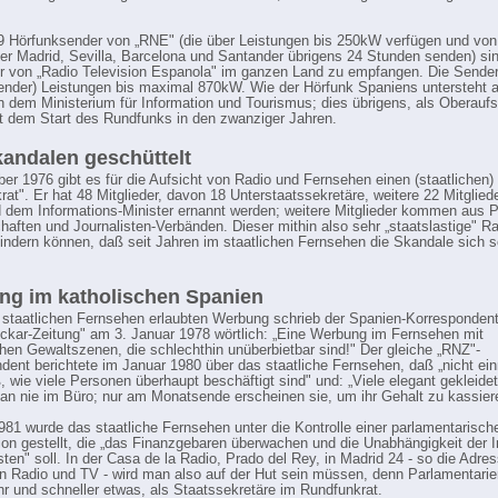
9 Hörfunksender von „RNE" (die über Leistungen bis 250kW verfügen und von
 Madrid, Sevilla, Barcelona und Santander übrigens 24 Stunden senden) sin
 von „Radio Television Espanola" im ganzen Land zu empfangen. Die Sender
ender) Leistungen bis maximal 870kW. Wie der Hörfunk Spaniens untersteht 
 dem Ministerium für Information und Tourismus; dies übrigens, als Oberaufs
t dem Start des Rundfunks in den zwanziger Jahren.
andalen geschüttelt
ber 1976 gibt es für die Aufsicht von Radio und Fernsehen einen (staatlichen)
rat". Er hat 48 Mitglieder, davon 18 Unterstaatssekretäre, weitere 22 Mitglied
 dem Informations-Minister ernannt werden; weitere Mitglieder kommen aus P
aften und Journalisten-Verbänden. Dieser mithin also sehr „staatslastige" Ra
hindern können, daß seit Jahren im staatlichen Fernsehen die Skandale sich
g im katholischen Spanien
 staatlichen Fernsehen erlaubten Werbung schrieb der Spanien-Korrespondent
ckar-Zeitung" am 3. Januar 1978 wörtlich: „Eine Werbung im Fernsehen mit
hen Gewaltszenen, die schlechthin unüberbietbar sind!" Der gleiche „RNZ"-
dent berichtete im Januar 1980 über das staatliche Fernsehen, daß „nicht ei
, wie viele Personen überhaupt beschäftigt sind" und: „Viele elegant gekleide
man nie im Büro; nur am Monatsende erscheinen sie, um ihr Gehalt zu kassiere
1981 wurde das staatliche Fernsehen unter die Kontrolle einer parlamentarisch
n gestellt, die „das Finanzgebaren überwachen und die Unabhängigkeit der I
sten" soll. In der Casa de la Radio, Prado del Rey, in Madrid 24 - so die Adre
en Radio und TV - wird man also auf der Hut sein müssen, denn Parlamentarie
r und schneller etwas, als Staatssekretäre im Rundfunkrat.