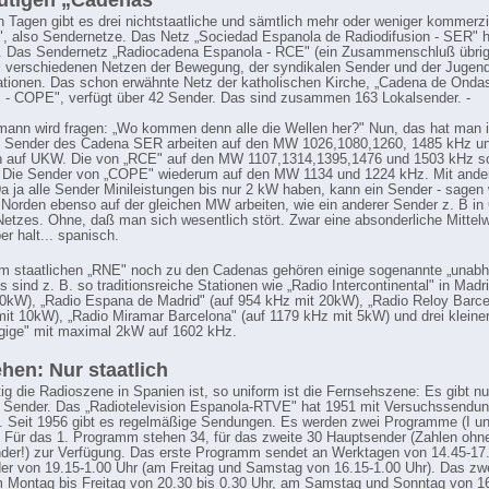
utigen „Cadenas"
n Tagen gibt es drei nichtstaatliche und sämtlich mehr oder weniger kommerzi
, also Sendernetze. Das Netz „Sociedad Espanola de Radiodifusion - SER" h
n. Das Sendernetz „Radiocadena Espanola - RCE" (ein Zusammenschluß übri
ei verschiedenen Netzen der Bewegung, der syndikalen Sender und der Jugen
ationen. Das schon erwähnte Netz der katholischen Kirche, „Cadena de Onda
 - COPE", verfügt über 42 Sender. Das sind zusammen 163 Lokalsender. -
ann wird fragen: „Wo kommen denn alle die Wellen her?" Nun, das hat man 
t: Sender des Cadena SER arbeiten auf den MW 1026,1080,1260, 1485 kHz u
ch auf UKW. Die von „RCE" auf den MW 1107,1314,1395,1476 und 1503 kHz s
 Die Sender von „COPE" wiederum auf den MW 1134 und 1224 kHz. Mit ande
a ja alle Sender Minileistungen bis nur 2 kW haben, kann ein Sender - sagen w
 Norden ebenso auf der gleichen MW arbeiten, wie ein anderer Sender z. B in
Netzes. Ohne, daß man sich wesentlich stört. Zwar eine absonderliche Mittelw
ber halt... spanisch.
 staatlichen „RNE" noch zu den Cadenas gehören einige sogenannte „unabh
 sind z. B. so traditionsreiche Stationen wie „Radio Intercontinental" in Madr
0kW), „Radio Espana de Madrid" (auf 954 kHz mit 20kW), „Radio Reloy Barce
it 10kW), „Radio Miramar Barcelona" (auf 1179 kHz mit 5kW) und drei kleine
gige" mit maximal 2kW auf 1602 kHz.
hen: Nur staatlich
ltig die Radioszene in Spanien ist, so uniform ist die Fernsehszene: Es gibt nu
e Sender. Das „Radiotelevision Espanola-RTVE" hat 1951 mit Versuchssendu
 Seit 1956 gibt es regelmäßige Sendungen. Es werden zwei Programme (I und
 Für das 1. Programm stehen 34, für das zweite 30 Hauptsender (Zahlen ohn
er!) zur Verfügung. Das erste Programm sendet an Werktagen von 14.45-17
er von 19.15-1.00 Uhr (am Freitag und Samstag von 16.15-1.00 Uhr). Das zw
Montag bis Freitag von 20.30 bis 0.30 Uhr, am Samstag und Sonntag von 1