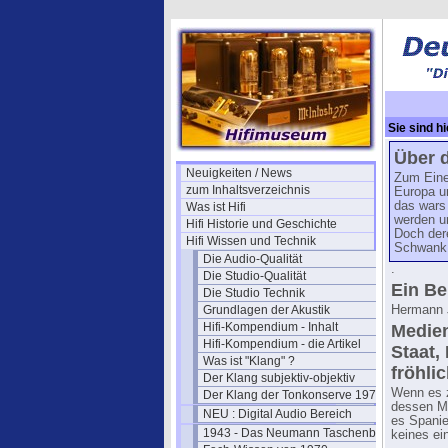
Sie sind hi
Tuner
→ Da
Über 
Neuigkeiten / News
Zum Eine
zum Inhaltsverzeichnis
Europa u
das wars 
Was ist Hifi
werden u
Hifi Historie und Geschichte
Doch der
Hifi Wissen und Technik
Schwank.
Die Audio-Qualität
.
Die Studio-Qualität
Ein Be
Die Studio Technik
Grundlagen der Akustik
Hermann J
Hifi-Kompendium - Inhalt
Medien
Hifi-Kompendium - die Artikel
Staat,
Was ist "Klang" ?
fröhli
Der Klang subjektiv-objektiv
Wenn es z
Der Klang der Tonkonserve 1979
dessen Me
NEU : Digital Audio Bereich
es Spanie
1943 - Das Neumann Taschenbuch
keines ei