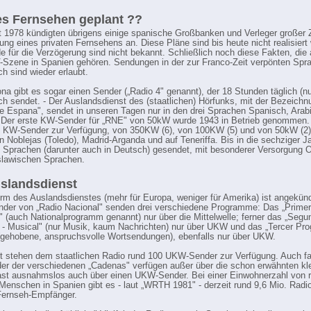
es Fernsehen geplant ??
 1978 kündigten übrigens einige spanische Großbanken und Verleger großer 
ung eines privaten Fernsehens an. Diese Pläne sind bis heute nicht realisiert
e für die Verzögerung sind nicht bekannt. Schließlich noch diese Fakten, die
-Szene in Spanien gehören. Sendungen in der zur Franco-Zeit verpönten Spr
ch sind wieder erlaubt.
ona gibt es sogar einen Sender („Radio 4" genannt), der 18 Stunden täglich (nu
ch sendet. - Der Auslandsdienst des (staatlichen) Hörfunks, mit der Bezeichn
de Espana", sendet in unseren Tagen nur in den drei Sprachen Spanisch, Arab
 Der erste KW-Sender für „RNE" von 50kW wurde 1943 in Betrieb genommen.
 KW-Sender zur Verfügung, von 350KW (6), von 100KW (5) und von 50kW (2)
n Noblejas (Toledo), Madrid-Arganda und auf Teneriffa. Bis in die sechziger J
0 Sprachen (darunter auch in Deutsch) gesendet, mit besonderer Versorgung 
 slawischen Sprachen.
slandsdienst
rm des Auslandsdienstes (mehr für Europa, weniger für Amerika) ist angekünd
der von „Radio Nacional" senden drei verschiedene Programme: Das „Primer
 (auch Nationalprogramm genannt) nur über die Mittelwelle; ferner das „Segu
- Musical" (nur Musik, kaum Nachrichten) nur über UKW und das „Tercer Pro
 (gehobene, anspruchsvolle Wortsendungen), ebenfalls nur über UKW.
 stehen dem staatlichen Radio rund 100 UKW-Sender zur Verfügung. Auch fas
er der verschiedenen „Cadenas" verfügen außer über die schon erwähnten k
ast ausnahmslos auch über einen UKW-Sender. Bei einer Einwohnerzahl von 
 Menschen in Spanien gibt es - laut „WRTH 1981" - derzeit rund 9,6 Mio. Radi
Fernseh-Empfänger.