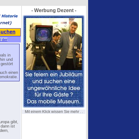
- Werbung Dezent -
Suchen
/ der
als in
hin und
 gestört
auch einen
emokratie.
Mit einem Klick wissen Sie mehr . .
ropa gibt,
dann ist
dern,