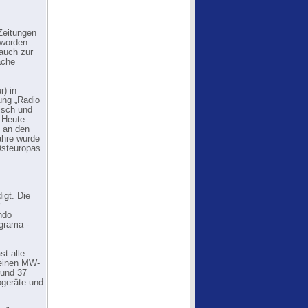
Zeitungen
 worden.
 auch zur
ache
r) in
ung „Radio
isch und
 Heute
 an den
ahre wurde
Osteuropas
igt. Die
ndo
grama -
t alle
leinen MW-
rund 37
ogeräte und