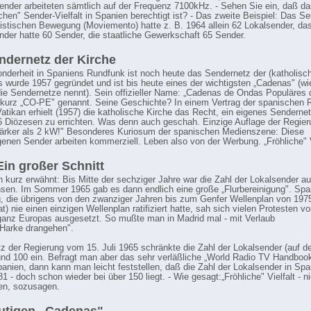
ender arbeiteten sämtlich auf der Frequenz 7100kHz. - Sehen Sie ein, daß d
lichen" Sender-Vielfalt in Spanien berechtigt ist? - Das zweite Beispiel: Das S
gistischen Bewegung (Moviemento) hatte z. B. 1964 allein 62 Lokalsender, da
der hatte 60 Sender, die staatliche Gewerkschaft 65 Sender.
ndernetz der Kirche
nderheit in Spaniens Rundfunk ist noch heute das Sendernetz der (katholisc
s wurde 1957 gegründet und ist bis heute eines der wichtigsten „Cadenas" (wi
ie Sendernetze nennt). Sein offizieller Name: „Cadenas de Ondas Populäres 
kurz „CO-PE" genannt. Seine Geschichte? In einem Vertrag der spanischen 
atikan erhielt (1957) die katholische Kirche das Recht, ein eigenes Sendernet
 Diözesen zu errichten. Was denn auch geschah. Einzige Auflage der Regier
ärker als 2 kW!" Besonderes Kuriosum der spanischen Medienszene: Diese
genen Sender arbeiten kommerziell. Leben also von der Werbung. „Fröhliche" Vi
Ein großer Schnitt
 kurz erwähnt: Bis Mitte der sechziger Jahre war die Zahl der Lokalsender au
en. Im Sommer 1965 gab es dann endlich eine große „Flurbereinigung". Spa
, die übrigens von den zwanziger Jahren bis zum Genfer Wellenplan von 197
rat) nie einen einzigen Wellenplan ratifiziert hatte, sah sich vielen Protesten 
anz Europas ausgesetzt. So mußte man in Madrid mal - mit Verlaub
r Harke drangehen".
z der Regierung vom 15. Juli 1965 schränkte die Zahl der Lokalsender (auf 
und 100 ein. Befragt man aber das sehr verläßliche „World Radio TV Handbo
nien, dann kann man leicht feststellen, daß die Zahl der Lokalsender in Spa
1 - doch schon wieder bei über 150 liegt. - Wie gesagt:„Fröhliche" Vielfalt - n
en, sozusagen.