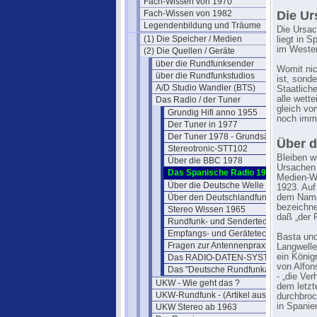
Fach-Wissen von 1970
Fach-Wissen von 1982
Die U
Legendenbildung und Träume
Die Ursac
(1) Die Speicher / Medien
liegt in 
im Westen
(2) Die Quellen / Geräte
über die Rundfunksender
Womit nic
über die Rundfunkstudios
ist, sond
A/D Studio Wandler (BTS)
Staatlich
alle wett
Das Radio / der Tuner
gleich vo
Grundig Hifi anno 1955
noch imme
Der Tuner in 1977
Der Tuner 1978 - Grundsätzliches
Über d
Stereotronic-STT102
Bleiben w
Über die BBC 1978
Ursachen 
Das Spanische Radio 1981
Medien-Wi
Über die Deutsche Welle 1980
1923. Auf
Über den Deutschlandfunk 1980
dem Namen
bezeichne
Stereo Wissen 1965
daß „der 
Rundfunk- und Sendertechnik
Empfangs- und Gerätetechnik
Basta und
Fragen zur Antennenpraxis 1982
Langwell
ein König
Das RADIO-DATEN-SYSTEM
von Alfon
Das "Deutsche Rundfunkarchiv"
- „die Ve
UKW - Wie geht das ?
dem letzt
UKW-Rundfunk - (Artikel aus 1950)
durchbroc
in Spanie
UKW Stereo ab 1963