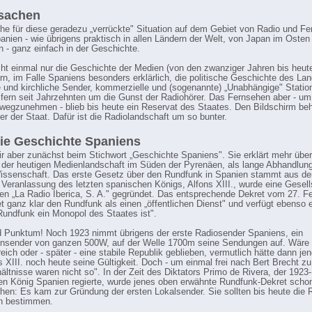
rsachen
he für diese geradezu „verrückte" Situation auf dem Gebiet von Radio und F
Spanien - wie übrigens praktisch in allen Ländern der Welt, von Japan im Oste
 - ganz einfach in der Geschichte.
ht einmal nur die Geschichte der Medien (von den zwanziger Jahren bis heut
ern, im Falle Spaniens besonders erklärlich, die politische Geschichte des La
e und kirchliche Sender, kommerzielle und (sogenannte) „Unabhängige" Station
eifern seit Jahrzehnten um die Gunst der Radiohörer. Das Fernsehen aber - u
rwegzunehmen - blieb bis heute ein Reservat des Staates. Den Bildschirm beh
r der Staat. Dafür ist die Radiolandschaft um so bunter.
ie Geschichte Spaniens
ir aber zunächst beim Stichwort „Geschichte Spaniens". Sie erklärt mehr über
der heutigen Medienlandschaft im Süden der Pyrenäen, als lange Abhandlun
ssenschaft. Das erste Gesetz über den Rundfunk in Spanien stammt aus d
 Veranlassung des letzten spanischen Königs, Alfons XIII., wurde eine Gesell
 „La Radio Iberica, S. A." gegründet. Das entsprechende Dekret vom 27. F
t ganz klar den Rundfunk als einen „öffentlichen Dienst" und verfügt ebenso e
Rundfunk ein Monopol des Staates ist".
 Punktum! Noch 1923 nimmt übrigens der erste Radiosender Spaniens, ein
ensender von ganzen 500W, auf der Welle 1700m seine Sendungen auf. Wäre
reich oder - später - eine stabile Republik geblieben, vermutlich hätte dann je
s XIII. noch heute seine Gültigkeit. Doch - um einmal frei nach Bert Brecht z
rhältnisse waren nicht so". In der Zeit des Diktators Primo de Rivera, der 1923
en König Spanien regierte, wurde jenes oben erwähnte Rundfunk-Dekret scho
hen: Es kam zur Gründung der ersten Lokalsender. Sie sollten bis heute die
n bestimmen.