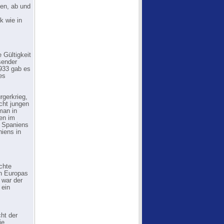
ten, ab und
k wie in
 Gültigkeit
sender
1933 gab es
es
rgerkrieg,
cht jungen
man in
en im
f Spaniens
iens in
chte
in Europas
 war der
 ein
ht der
ie