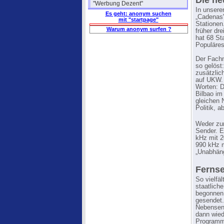
Die he
"Werbung Dezent"
In unsere
Es geht: anonym suchen
„Cadenas"
mit "startpage"
Statione
Warum anonym surfen ?
früher dr
hat 68 St
Populäres
Der Fachm
so gelös
zusätzli
auf UKW.
Worten: D
Bilbao im
gleichen 
Politik, a
Weder zum
Sender. Es
kHz mit 2
990 kHz m
„Unabhän
Fernse
So vielfä
staatlich
begonnen.
gesendet.
Nebensend
dann wied
Programm 