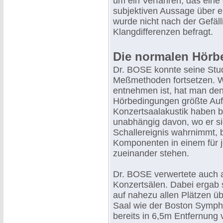
um ein Verfahren, das eine 
subjektiven Aussage über ei
wurde nicht nach der Gefäll
Klangdifferenzen befragt.
Die normalen Hörb
Dr. BOSE konnte seine Stud
Meßmethoden fortsetzen. W
entnehmen ist, hat man de
Hörbedingungen größte Auf
Konzertsaalakustik haben b
unabhängig davon, wo er si
Schallereignis wahrnimmt, b
Komponenten in einem für j
zueinander stehen.
Dr. BOSE verwertete auch 
Konzertsälen. Dabei ergab si
auf nahezu allen Plätzen ü
Saal wie der Boston Sympho
bereits in 6,5m Entfernung