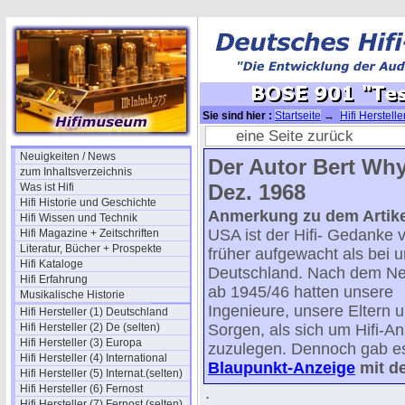
Sie sind hier :
Startseite
→
Hifi Herstell
1968/69
eine Seite zurück
Neuigkeiten / News
Der Autor Bert Why
zum Inhaltsverzeichnis
Dez. 1968
Was ist Hifi
Hifi Historie und Geschichte
Anmerkung zu dem Artike
Hifi Wissen und Technik
USA ist der Hifi- Gedanke v
Hifi Magazine + Zeitschriften
Literatur, Bücher + Prospekte
früher aufgewacht als bei u
Hifi Kataloge
Deutschland. Nach dem N
Hifi Erfahrung
ab 1945/46 hatten unsere
Musikalische Historie
Ingenieure, unsere Eltern 
Hifi Hersteller (1) Deutschland
Hifi Hersteller (2) De (selten)
Sorgen, als sich um Hifi-A
Hifi Hersteller (3) Europa
zuzulegen. Dennoch gab es
Hifi Hersteller (4) International
Blaupunkt-Anzeige
mit de
Hifi Hersteller (5) Internat.(selten)
Hifi Hersteller (6) Fernost
.
Hifi Hersteller (7) Fernost (selten)