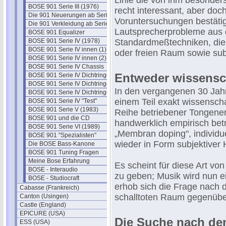
Linie die von ihm besonder
BOSE 901 Serie III (1976)
recht interessant, aber doc
Die 901 Neuerungen ab Serie III
Voruntersuchungen bestätig
Die 901 Verkleidung ab Serie III
Lautsprecherprobleme aus 
BOSE 901 Equalizer
BOSE 901 Serie IV (1978)
Standardmeßtechniken, die s
BOSE 901 Serie IV innen (1)
oder freien Raum sowie subj
BOSE 901 Serie IV innen (2)
BOSE 901 Serie IV Chassis
Entweder wissensch
BOSE 901 Serie IV Dichtringe
BOSE 901 Serie IV Dichtringe II
In den vergangenen 30 Jah
BOSE 901 Serie IV Dichtringe III
einem Teil exakt wissenschaf
BOSE 901 Serie IV "Test"
BOSE 901 Serie V (1983)
Reihe betriebener Tongener
BOSE 901 und die CD
handwerklich empirisch betr
BOSE 901 Serie VI (1989)
„Membran doping", individ
BOSE 901 "Spezialisten"
wieder in Form subjektiver
Die BOSE Bass-Kanone
BOSE 901 Tuning Fragen
Meine Bose Erfahrung
Es scheint für diese Art v
BOSE - Interaudio
zu geben; Musik wird nun e
BOSE - Studiocraft
erhob sich die Frage nach
Cabasse (Frankreich)
schalltoten Raum gegenübe
Canton (Usingen)
Castle (England)
EPICURE (USA)
Die Suche nach de
ESS (USA)