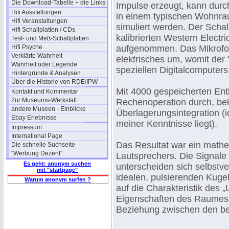
Die Download-Tabelle + die Links
Impulse erzeugt, kann dur
Hifi Ausstellungen
in einem typischen Wohnra
Hifi Veranstaltungen
simuliert werden. Der Scha
Hifi Schallplatten / CDs
kalibrierten Western Elect
Test- und Meß-Schallplatten
Hifi Psyche
aufgenommen. Das Mikrofon 
Verklärte Wahrheit
elektrisches um, womit der 
Wahrheit oder Legende
speziellen Digitalcomputers
Hintergründe & Analysen
Über die Historie von RDE/IPW
Mit 4000 gespeicherten Ent
Kontakt und Kommentar
Zur Museums-Werkstatt
Rechenoperation durch, beka
andere Museen - Einblicke
Überlagerungsintegration (i
Ebay Erlebnisse
meiner Kenntnisse liegt).
Impressum
International Page
Das Resultat war ein mathe
Die schnelle Suchseite
"Werbung Dezent"
Lautsprechers. Die Signal
Es geht: anonym suchen
unterscheiden sich selbstve
mit "startpage"
idealen, pulsierenden Kuge
Warum anonym surfen ?
auf die Charakteristik des 
Eigenschaften des Raumes.
Beziehung zwischen den be