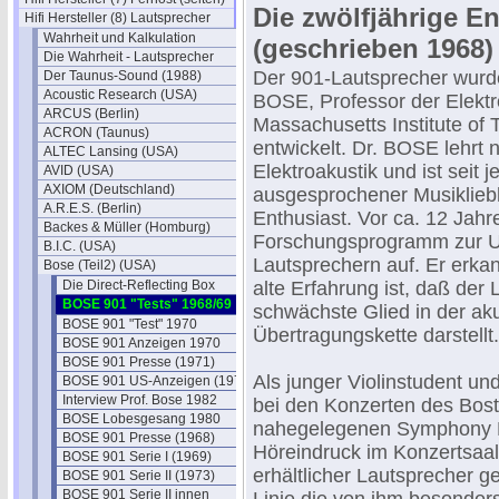
Die zwölfjährige E
Hifi Hersteller (8) Lautsprecher
Wahrheit und Kalkulation
(geschrieben 1968)
Die Wahrheit - Lautsprecher
Der 901-Lautsprecher wurd
Der Taunus-Sound (1988)
Acoustic Research (USA)
BOSE, Professor der Elekt
ARCUS (Berlin)
Massachusetts Institute of 
ACRON (Taunus)
entwickelt. Dr. BOSE lehrt
ALTEC Lansing (USA)
Elektroakustik und ist seit j
AVID (USA)
AXIOM (Deutschland)
ausgesprochener Musiklieb
A.R.E.S. (Berlin)
Enthusiast. Vor ca. 12 Jahre
Backes & Müller (Homburg)
Forschungsprogramm zur U
B.I.C. (USA)
Lautsprechern auf. Er erkann
Bose (Teil2) (USA)
Die Direct-Reflecting Box
alte Erfahrung ist, daß der
BOSE 901 "Tests" 1968/69
schwächste Glied in der ak
BOSE 901 "Test" 1970
Übertragungskette darstellt.
BOSE 901 Anzeigen 1970
BOSE 901 Presse (1971)
Als junger Violinstudent un
BOSE 901 US-Anzeigen (1972)
Interview Prof. Bose 1982
bei den Konzerten des Bos
BOSE Lobesgesang 1980
nahegelegenen Symphony Ha
BOSE 901 Presse (1968)
Höreindruck im Konzertsaal
BOSE 901 Serie I (1969)
erhältlicher Lautsprecher ge
BOSE 901 Serie II (1973)
BOSE 901 Serie II innen