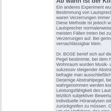
Ab wann ist der Kli
Ein anderes Experiment wur
Bestimmung von Lautsprech
waren Verzerrungen immer 
Diese Methode ist jedoch we
Lautsprecher normalerweise
meisten Fällen treten bei 
Verzerrungen auf. Bei gerin
vernachlässigbar klein.
Dr. BOSE berief sich auf d
Pegel bestimmte, bei dem h
Wohnraum wurden Musik- un
sukzessiv steigender Abstr
befragte man ausschließlic
Derjenige Abstrahlpegel, b
wahrgenommen werden konn
Leistungsfähigkeit des Lau
letztlich subjektiver Bewer
individuelle Höranalysen od
zurückgreifen zu müssen. 