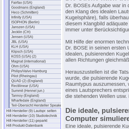
Fairfax (USA)
Dr. BOSEs Aufgabe war in d
Goodmans (England)
den Klang des idealen Laut
Heco (Schmitten)
Kugelsphäre), falls überhau
Infinity (USA)
ISOPHON (Berlin)
diesem Klangbild adäquate
Janszen (USA)
immer unter Berücksichtig
Jecklin (CH)
Jensen (USA)
Mit Hilfe der enormen tech
JBL (USA)
KLH (USA)
Dr. BOSE in seinen ersten 
Klipsch (USA)
idealen, pulsierenden Kuge
KOSS (USA) (2)
allen Richtungen gleichmäßi
Magnat (international)
Ohm (USA)
Philips/Valvo Hamburg
Herauszustellen ist die Tat
Pilot (Rheingau)
wurde, die pulsierende Kug
QUAD (2) (England)
Raumtypus auszumessen, w
Rectilinear (USA)
eines Lautsprechers entspr
Summit (Hennel jun.)
die stehenden Wellen usw.
Tannoy (England)
Wharfedale (England)
Teil-Übersicht Hersteller Speaker
Die ideale, pulsie
Hifi Hersteller (9) Lautspr. selten
Hifi Hersteller (10) Studiotechnik
Computer simulier
Hifi Hersteller (11) geparkt
Eine ideale, pulsierende Ku
Hifi Produkt-Datenbank