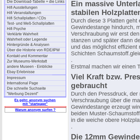
Die Download-Tabelle + die Links
Ein massive Unterl
Hifi Ausstellungen
stabilen Holzplatte
Hifi Veranstaltungen
Hifi Schallplatten / CDs
Durch diese 3 Platten geht e
Test- und Meß-Schallplatten
Gewindestange hindurch, m
Hifi Psyche
Verschraubung wir erst de
Verklärte Wahrheit
Wahrheit oder Legende
stanzen und später dann den
Hintergründe & Analysen
und das möglichst effizient
Über die Historie von RDE/IPW
Schichten Schaumstoff.gleic
Kontakt und Kommentar
.
Zur Museums-Werkstatt
Erstmal machen wir einen T
andere Museen - Einblicke
Ebay Erlebnisse
Viel Kraft bzw. Pre
Impressum
International Page
gebraucht
Die schnelle Suchseite
Durch den Pressdruck, der 
"Werbung Dezent"
Verschraubung über die ma
Es geht: anonym suchen
mit "startpage"
Gewindestange erzeugt wir
Warum anonym surfen ?
beiden Muster-Schaumstoff-
in die weiche obere Holzpla
.
Die 12mm Gewinde