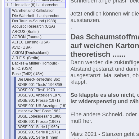
Schneiden ange"phast" be
Hifi Hersteller (8) Lautsprecher
Wahrheit und Kalkulation
Jetzt endlich können wir di
Die Wahrheit - Lautsprecher
ausstanzen.
Der Taunus-Sound (1988)
.
Acoustic Research (USA)
ARCUS (Berlin)
Das Schaumstoffmat
ACRON (Taunus)
ALTEC Lansing (USA)
auf weichen Karton
AVID (USA)
theoretisch ......
AXIOM (Deutschland)
A.R.E.S. (Berlin)
Dann werden die zukünftige
Backes & Müller (Homburg)
Abstand gestanzt und dann
B.I.C. (USA)
Bose (Teil2) (USA)
ausgestanzt. Mal sehen, ob
Die Direct-Reflecting Box
klappt.
BOSE 901 "Tests" 1968/69
BOSE 901 "Test" 1970
So klappte es also nicht,
BOSE 901 Anzeigen 1970
BOSE 901 Presse (1971)
ist widerspenstig und zäh
BOSE 901 US-Anzeigen (1972)
Interview Prof. Bose 1982
Eine andere Schneid- oder
BOSE Lobesgesang 1980
muß her.
BOSE 901 Presse (1968)
BOSE 901 Serie I (1969)
BOSE 901 Serie II (1973)
März 2021 - Stanzen geht s
BOSE 901 Serie II innen