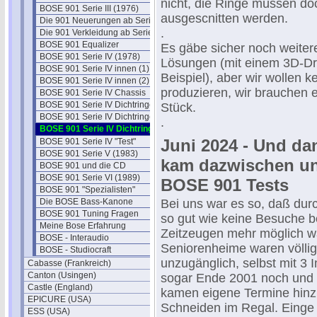
nicht, die Ringe müssen do
BOSE 901 Serie III (1976)
ausgescnitten werden.
Die 901 Neuerungen ab Serie III
.
Die 901 Verkleidung ab Serie III
BOSE 901 Equalizer
Es gäbe sicher noch weitere
BOSE 901 Serie IV (1978)
Lösungen (mit einem 3D-D
BOSE 901 Serie IV innen (1)
Beispiel), aber wir wollen k
BOSE 901 Serie IV innen (2)
produzieren, wir brauchen 
BOSE 901 Serie IV Chassis
BOSE 901 Serie IV Dichtringe
Stück.
BOSE 901 Serie IV Dichtringe II
.
BOSE 901 Serie IV Dichtringe III
Juni 2024 - Und da
BOSE 901 Serie IV "Test"
BOSE 901 Serie V (1983)
kam dazwischen und
BOSE 901 und die CD
BOSE 901 Serie VI (1989)
BOSE 901 Tests
BOSE 901 "Spezialisten"
Die BOSE Bass-Kanone
Bei uns war es so, daß dur
BOSE 901 Tuning Fragen
so gut wie keine Besuche be
Meine Bose Erfahrung
Zeitzeugen mehr möglich w
BOSE - Interaudio
Seniorenheime waren völli
BOSE - Studiocraft
unzugänglich, selbst mit 3 
Cabasse (Frankreich)
Canton (Usingen)
sogar Ende 2001 noch und m
Castle (England)
kamen eigene Termine hinzu
EPICURE (USA)
Schneiden im Regal. Einge 
ESS (USA)