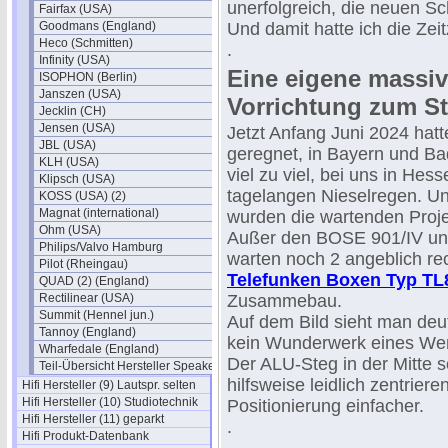
unerfolgreich, die neuen Sc
Fairfax (USA)
Goodmans (England)
Und damit hatte ich die Ze
Heco (Schmitten)
.
Infinity (USA)
Eine eigene massi
ISOPHON (Berlin)
Janszen (USA)
Vorrichtung zum S
Jecklin (CH)
Jensen (USA)
Jetzt Anfang Juni 2024 hatte
JBL (USA)
geregnet, in Bayern und B
KLH (USA)
viel zu viel, bei uns in Hes
Klipsch (USA)
tagelangen Nieselregen. Und
KOSS (USA) (2)
Magnat (international)
wurden die wartenden Projek
Ohm (USA)
Außer den BOSE 901/IV und
Philips/Valvo Hamburg
warten noch 2 angeblich re
Pilot (Rheingau)
Telefunken Boxen Typ TL
QUAD (2) (England)
Rectilinear (USA)
Zusammebau.
Summit (Hennel jun.)
Auf dem Bild sieht man deut
Tannoy (England)
kein Wunderwerk eines Wer
Wharfedale (England)
Der ALU-Steg in der Mitte s
Teil-Übersicht Hersteller Speaker
hilfsweise leidlich zentrier
Hifi Hersteller (9) Lautspr. selten
Hifi Hersteller (10) Studiotechnik
Positionierung einfacher.
Hifi Hersteller (11) geparkt
.
Hifi Produkt-Datenbank