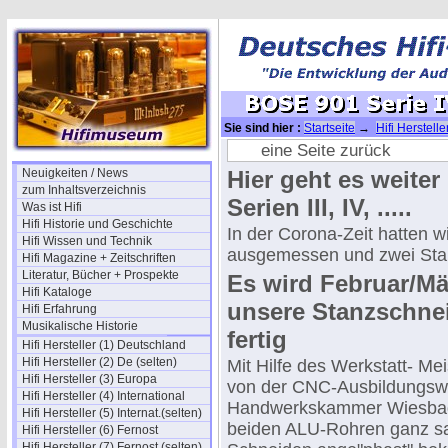
Sie sind hier :
Startseite
→
Hifi Herstell
Dichtringe III
eine Seite zurück
Neuigkeiten / News
Hier geht es weiter
zum Inhaltsverzeichnis
Serien III, IV, .....
Was ist Hifi
Hifi Historie und Geschichte
In der Corona-Zeit hatten 
Hifi Wissen und Technik
ausgemessen und zwei Stan
Hifi Magazine + Zeitschriften
Literatur, Bücher + Prospekte
Es wird Februar/Mä
Hifi Kataloge
unsere Stanzschne
Hifi Erfahrung
Musikalische Historie
fertig
Hifi Hersteller (1) Deutschland
Hifi Hersteller (2) De (selten)
Mit Hilfe des Werkstatt- Mei
Hifi Hersteller (3) Europa
von der CNC-Ausbildungswe
Hifi Hersteller (4) International
Handwerkskammer Wiesbad
Hifi Hersteller (5) Internat.(selten)
beiden ALU-Rohren ganz sa
Hifi Hersteller (6) Fernost
Hifi Hersteller (7) Fernost (selten)