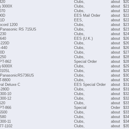
420
Clubs,
about
$20
g 3000X
Clubs,
about
$21
070
Clubs,
about
$22
00D
EES Mail Order
about
$22
11D
EES,
about
$22
cord 1200
Clubs,
about
$23
l Panasonic RS 715US
Clubs,
about
$23
1230
Clubs,
about
$24
640
EES (U.K.)
about
$26
-220D
Clubs,
about
$26
-440
Clubs,
about
$26
10D
Clubs,
about
$27
1250
Clubs,
about
$28
 PT-862
Special Order
about
$28
g 6000X
Clubs,
about
$29
010SL
Clubs,
about
$29
l PanasonicRS736US
Clubs,
about
$30
T-8800
Clubs,
about
$30
al Deluxe C
EES Special Order
about
$31
-280D
Clubs,
about
$31
3300-10
Clubs,
about
$32
3300-12
Clubs,
about
$32
520
Clubs,
about
$33
 PT-866
Special
Order
$33
5500
Clubs,
about
$33
580
Clubs,
about
$34
300-11
Clubs,
about
$34
77-1102
Clubs,
about
$35