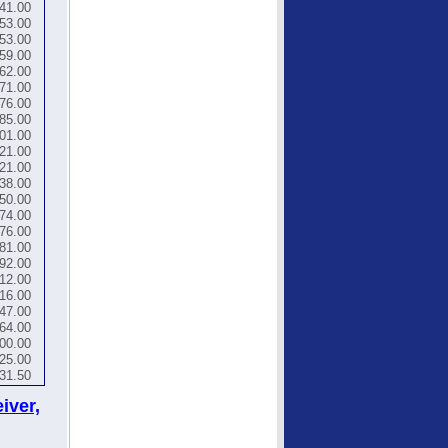
41.00
53.00
53.00
59.00
62.00
71.00
76.00
85.00
01.00
21.00
21.00
38.00
50.00
74.00
76.00
81.00
92.00
12.00
16.00
47.00
64.00
00.00
25.00
31.50
iver,