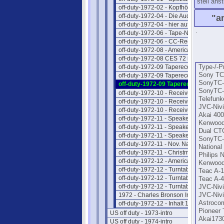
steil ans
off-duty-1972-02 - Kopfhörer
off-duty-1972-04 - Die Audio Clubs
"a
off-duty-1972-04 - hier auf deutsch
.
off-duty-1972-06 - Tape-News
off-duty-1972-06 - CC-Recorder
off-duty-1972-08 - American Cars
off-duty-1972-08 CES 72 in Chicago
off-duty-1972-09 Taperecorder I
Type-/-
Sony TC
off-duty-1972-09 Taperecorder II
SonyTC
off-duty-1972-09 Taperecorder III
SonyTC-
off-duty-1972-10 - Receiver Intro
Telefunk
off-duty-1972-10 - Receiver Liste
JVC-Niv
off-duty-1972-10 - Receiver Preise
Akai 40
off-duty-1972-11 - Speaker Intro
Kenwoo
off-duty-1972-11 - Speaker Liste
Dual CT
off-duty-1972-11 - Speaker Preise
SonyTC-
off-duty-1972-11 - Nov. Nachtrag
Nationa
off-duty-1972-11 - Christm-Shopper
Philips 
off-duty-1972-12 - American Cars
Kenwoo
off-duty-1972-12 - Turntab. Intro
Teac A-
off-duty-1972-12 - Turntable Liste
Teac A-
off-duty-1972-12 - Turntab.Preise
JVC-Niv
1972 - Charles Bronson Interview
JVC-Niv
Astroco
off-duty-1972-12 - Inhalt 1972
Pioneer 
US off duty - 1973-intro
Akai173
US off duty - 1974-intro