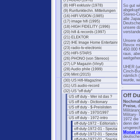
(7) AUDIO (1978)
(8) HIFI exklusiv (1978)
So gut wi
abgekupfe
(9) Runfunktechn. Mitteilungen
Stereo-Co
(16) HIFI VISION (1985)
alle Jap
(17) image hifi (1995)
Deutsche
(18) HIGH FIDELITY (1996)
unsere d
(20) hifi & records (1997)
verstande
(21) ELEKTOR
Unsere de
(22) IHE Image Home Entertainment
Revox mit
(23) radio-tv-electronic
450.000 
(25) HIFI-STARS
raus, abe
weitgehen
(26) PHONO (von Stereoo)
(27) LP Magazin (Vinyl)
UHER (un
(28) Audio phile (1999)
Cinch-Bu
(29) Mint (2015)
nämlich (
wurde, w
(30) US Hifi-Magazine
(31) US audio-record
.
(32) US "off duty"
Off Du
US off duty - Wer ist das ?
Nochmal 
US off duty - Dictionary
Preise,
d
US off duty - $-Preislisten
Militäran
US off duty - 1970/1997
Military-
US off duty - 1972-intro
1972 die 
off-duty-1972 - Editorials von 1-12
denn der 
umgerech
off-duty-1972-01 - Spezial-Hifi I
Monat ra
off-duty-1972-01 - Spezial-Hifi II
deutsche
off-duty-1972-01 - Spezial-Hifi III