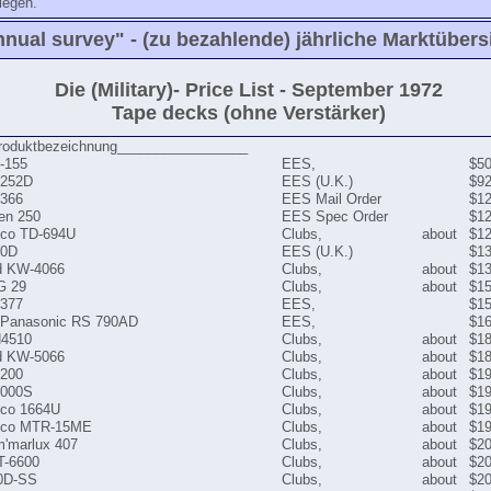
tiegen.
nnual survey" - (zu bezahlende) jährliche Marktübers
Die (Military)- Price List - September 1972
Tape decks (ohne Verstärker)
Produktbezeichnung_________________
-155
EES,
$50
-252D
EES (U.K.)
$92
366
EES Mail Order
$12
en 250
EES Spec Order
$12
ico TD-694U
Clubs,
about
$12
00D
EES (U.K.)
$13
d KW-4066
Clubs,
about
$13
G 29
Clubs,
about
$15
377
EES,
$15
l Panasonic RS 790AD
EES,
$16
N4510
Clubs,
about
$18
d KW-5066
Clubs,
about
$18
1200
Clubs,
about
$19
4000S
Clubs,
about
$19
ico 1664U
Clubs,
about
$19
ico MTR-15ME
Clubs,
about
$19
m'marlux 407
Clubs,
about
$20
T-6600
Clubs,
about
$20
0D-SS
Clubs,
about
$20