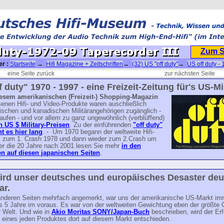
Zum 
er :
Startseite
→
Hifi Magazine + Zeitschriften
→
(32) US "off duty"
→
US off duty - 
72-09 Taperecorder III
eine Seite zurück
zur nächsten Seite
f duty" 1970 - 1997 - eine Freizeit-Zeitung für's US-Mil
iesem amerikanischen (Freizeit-) Shopping-Magazin
enen Hifi- und Video-Produkte waren auschließlich
ischen und kanadischen Militärangehörigen zugänglich -
aufen - und vor allem zu ganz ungewöhnlich (verblüffend)
n US $ Military-Preisen
. Zu der einführenden
"off duty"
ht es hier lang
. - Um 1970 begann der weltweite Hifi-
 zum 1. Crash 1978 und dann wieder zum 2.Crash um
er die 20 Jahre nach 2001 lesen Sie mehr
in den
 auf diesen japanischen Seiten
.
ird unser deutsches und europäisches Desaster deu
ar.
anderen Seiten mehrfach angemerkt, war uns der amerikanische US-Markt im
is 5 Jahre im voraus. Es war von der weltweiten Gewichtung eben der größte
r Welt. Und wie in
Akio Moritas SONY/Japan-Buch
beschrieben, wird der Erf
 eines jeden Produktes dort auf diesem Markt entschieden.