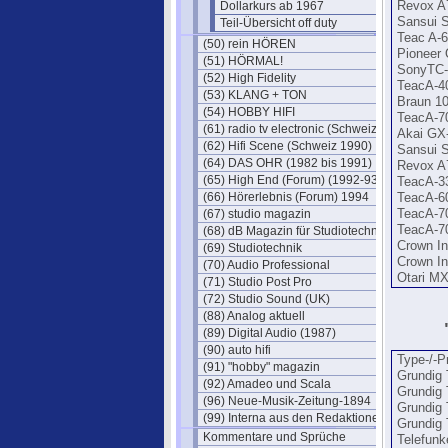
Dollarkurs ab 1967
Revox A
Sansui 
Teil-Übersicht off duty
Teac A-
(50) rein HÖREN
Pioneer
(51) HÖRMAL!
SonyTC-
(52) High Fidelity
TeacA-4
(53) KLANG + TON
Braun 1
(54) HOBBY HIFI
TeacA-7
(61) radio tv electronic (Schweiz)
Akai GX
(62) Hifi Scene (Schweiz 1990)
Sansui 
(64) DAS OHR (1982 bis 1991)
Revox A
(65) High End (Forum) (1992-93)
TeacA-3
(66) Hörerlebnis (Forum) 1994
TeacA-
(67) studio magazin
TeacA-
TeacA-
(68) dB Magazin für Studiotechnik
Crown In
(69) Studiotechnik
Crown In
(70) Audio Professional
Otari M
(71) Studio Post Pro
(72) Studio Sound (UK)
(88) Analog aktuell
(89) Digital Audio (1987)
(90) auto hifi
Type-/-
(91) "hobby" magazin
Grundig
(92) Amadeo und Scala
Grundig
(96) Neue-Musik-Zeitung-1894
Grundig
(99) Interna aus den Redaktionen
Grundig 
Kommentare und Sprüche
Telefunk