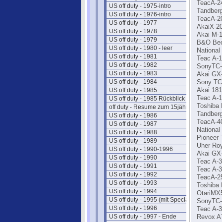
TeacA-2
US off duty - 1975-intro
Tandber
US off duty - 1976-intro
TeacA-2
US off duty - 1977
AkaiX-2
US off duty - 1978
Akai M-
US off duty - 1979
B&O Beo
US off duty - 1980 - leer
Nationa
US off duty - 1981
Teac A-
US off duty - 1982
SonyTC-
US off duty - 1983
Akai GX
US off duty - 1984
Sony TC
US off duty - 1985
Akai 18
Teac A-
US off duty - 1985 Rückblick
Toshiba
off duty - Resume zum 15jährigen
Tandber
US off duty - 1986
TeacA-4
US off duty - 1987
Nationa
US off duty - 1988
Pioneer 
US off duty - 1989
Uher Roy
US off duty - 1990-1996
Akai GX
US off duty - 1990
Teac A-
US off duty - 1991
Teac A-
US off duty - 1992
TeacA-2
US off duty - 1993
Toshiba
US off duty - 1994
OtariMX
US off duty - 1995 (mit Special)
SonyTC-
US off duty - 1996
Teac A-3
US off duty - 1997 - Ende
Revox A