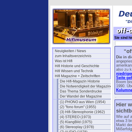
Sie sind hi
off-duty-19
"of
Neuigkeiten / News
zum Inhaltsverzeichnis
Die in d
Was ist Hifi
angepries
amerikan
Hifi Historie und Geschichte
also zu k
Hifi Wissen und Technik
niedrige
Hifi Magazine + Zeitschriften
Seite ge
Die Hifi-Magazin Historie
Boom bis
1990. Üb
Die Notwendigkeit der Magazine
Kolumnen
Das Thema Sonderdrucke
Der Wandel der Magazine
.
(1) PHONO aus Wien (1954)
Hier w
(2) "fono forum" (1955)
sichtb
(3) Hifi-Stereophonie (1962)
Wie auf 
(4) STEREO (1973)
etwa 3 b
(5) KlangBild (1975)
Markt de
(6) Stereoplay (1978)
Mißerfolg