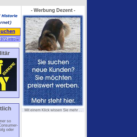
- Werbung Dezent -
Suchen
1972-intro
→
itär
tlich
Mit einem Klick wissen Sie mehr . .
mer so
 Consumer-
olg oder