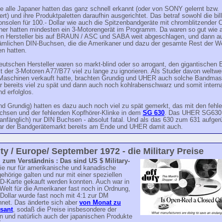
e alle Japaner hatten das ganz schnell erkannt (oder von SONY gelernt bzw.
rt) und ihre Produktpaletten daraufhin ausgerichtet. Das betraf sowohl die bil
nsolen für 100.- Dollar wie auch die Spitzenbandgeräte mit chromblitzender 
aner hatten mindesten ein 3-Motorengerät im Programm. Da waren so gut wie a
n Hersteller bis auf BRAUN / ASC und SABA weit abgeschlagen, und dann a
ämlichen DIN-Buchsen, die die Amerikaner und dazu der gesamte Rest der We
n hatten.
utschen Hersteller waren so markt-blind oder so arrogant, den gigantischen E
 der 3-Motoren A77/B77 viel zu lange zu ignorieren. Als Studer davon weltwei
Maschinen verkauft hatte, brachten Grundig und UHER auch solche Bandmas
r bereits viel zu spät und dann auch noch kohlrabenschwarz und somit interna
d erfolglos.
d Grundig) hatten es dazu auch noch viel zu spät gemerkt, das mit den fehl
chsen und der fehlenden Kopfhörer-Klinke in dem
SG 630
. Das UHER SG630 
anfänglich) nur DIN Buchsen - absolut fatal. Und als das 630 zum 631 aufger
ar der Bandgerätemarkt bereits am Ende und UHER damit auch.
ty / Europe/ September 1972 - die Military Preise
zum Verständnis : Das sind US $ Military-
ie nur für amerikanische und kanadische
gehörige galten und nur mit einer speziellen
 ID-Karte gekauft werden konnten. Auch war in
Welt für die Amerikaner fast noch in Ordnung,
Dollar wurde fast noch mit 4:1 zur DM
net. Das änderte sich aber
von Monat zu
sant
, sodaß die Preise insbesondere der
n und natürlich auch der japanischen Produkte