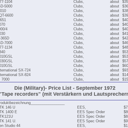
77-1104
Clubs,
about
$35
SD-5000
Clubs,
about
$36
6010
Clubs,
about
$38
 QT-6600
Clubs,
about
$39
651
Clubs,
about
$40
070
Clubs,
about
$40
000/4
Clubs,
about
$40
030
Clubs,
about
$41
-365D
Clubs,
about
$42
SD-7000
Clubs,
about
$46
77-1134
Clubs,
about
$48
340
Clubs,
about
$53
6010GSL
Clubs,
about
$53
7030GSL
Clubs,
about
$57
7010GSL
Clubs,
about
$60
ternational SX-724
Clubs,
about
$93
ternational SX-824
Clubs,
about
$14
X 7000
Clubs,
about
$15
Die (Military)- Price List - September 1972
"Tape recorders" (mit Verstärkern und Lautsprecher
Produktbezeichnung_________________
 TK 146 U
EES,
$7
 TK 1400 E
EES Spec Order
$8
 TK121U
EES Spec Order
$8
TK 141 U.
EES Spec Order
$9
en Studio 44
EES,
$1