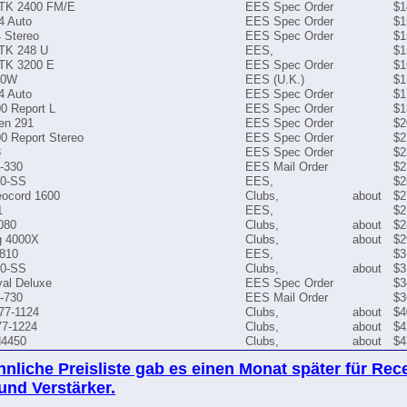
 TK 2400 FM/E
EES Spec Order
$1
4 Auto
EES Spec Order
$1
 Stereo
EES Spec Order
$1
 TK 248 U
EES,
$1
 TK 3200 E
EES Spec Order
$1
20W
EES (U.K.)
$1
4 Auto
EES Spec Order
$1
0 Report L
EES Spec Order
$1
en 291
EES Spec Order
$2
0 Report Stereo
EES Spec Order
$2
3
EES Spec Order
$2
-330
EES Mail Order
$2
30-SS
EES,
$2
eocord 1600
Clubs,
about
$2
1
EES,
$2
080
Clubs,
about
$2
g 4000X
Clubs,
about
$2
1810
EES,
$3
00-SS
Clubs,
about
$3
al Deluxe
EES Spec Order
$3
-730
EES Mail Order
$3
77-1124
Clubs,
about
$4
7-1224
Clubs,
about
$4
N4450
Clubs,
about
$4
hnliche Preisliste gab es einen Monat später für Rece
und Verstärker.