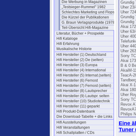
Die Werbung in Magazinen
Grundig
„Testsieger-Rummel" 1982
Uher 23/
Schlechtes Marketing und Flops
Uher 724
Grundig
Die Kürzel der Publikationen
Grundig
G. Braun Verlagsprodukte (1978)
Akai 17
Teil-Übersicht Hifi-Magazine
Uher 63/
Literatur, Bücher + Prospekte
Uher 400
Hifi Kataloge
Telefunk
Hifi Erfahrung
Uher 440
Musikalische Historie
Uher 26
Hifi Hersteller (1) Deutschland
Sony TC
Hifi Hersteller (2) De (selten)
Akai 17
Hifi Hersteller (3) Europa
B & 0 B
Hifi Hersteller (4) International
AkaiM-1
Hifi Hersteller (5) Internat.(selten)
TeacA-2
Tandber
Hifi Hersteller (6) Fernost
Akai X-
Hifi Hersteller (7) Fernost (selten)
Akai 18
Hifi Hersteller (8) Lautsprecher
Uher Roy
Hifi Hersteller (9) Lautspr. selten
Sony TC
Hifi Hersteller (10) Studiotechnik
Revox A
Hifi Hersteller (11) geparkt
RevoxA7
Hifi Produkt-Datenbank
Philips 
Die Download-Tabelle + die Links
Hifi Ausstellungen
Eine ä
Hifi Veranstaltungen
Tuner 
Hifi Schallplatten / CDs
.