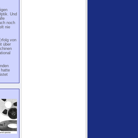
ligen
Optik. Und
lle
uch noch
lt nie
rfolg von
t über
chinen
tional
enden
hatte
üstet