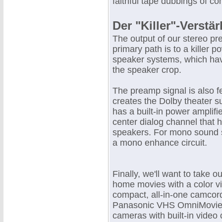
faithful tape dubbings of c
Der "Killer"-Verstä
The output of our stereo pre
primary path is to a killer p
speaker systems, which ha
the speaker crop.
The preamp signal is also f
creates the Dolby theater s
has a built-in power amplifi
center dialog channel that he
speakers. For mono sound s
a mono enhance circuit.
Finally, we'll want to take 
home movies with a color vid
compact, all-in-one camcord
Panasonic VHS OmniMovie. T
cameras with built-in video 