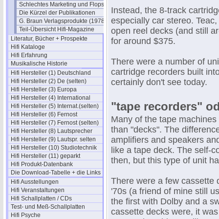
Schlechtes Marketing und Flops
Instead, the 8-track cartrid
Die Kürzel der Publikationen
especially car stereo. Teac
G. Braun Verlagsprodukte (1978)
Teil-Übersicht Hifi-Magazine
open reel decks (and still 
Literatur, Bücher + Prospekte
for around $375.
Hifi Kataloge
Hifi Erfahrung
There were a number of unit
Musikalische Historie
cartridge recorders built in
Hifi Hersteller (1) Deutschland
certainly don't see today.
Hifi Hersteller (2) De (selten)
Hifi Hersteller (3) Europa
Hifi Hersteller (4) International
"tape recorders" o
Hifi Hersteller (5) Internat.(selten)
Hifi Hersteller (6) Fernost
Many of the tape machines 
Hifi Hersteller (7) Fernost (selten)
than "decks". The difference
Hifi Hersteller (8) Lautsprecher
amplifiers and speakers and
Hifi Hersteller (9) Lautspr. selten
Hifi Hersteller (10) Studiotechnik
like a tape deck. The self-
Hifi Hersteller (11) geparkt
then, but this type of unit h
Hifi Produkt-Datenbank
Die Download-Tabelle + die Links
There were a few cassette d
Hifi Ausstellungen
'70s (a friend of mine still
Hifi Veranstaltungen
Hifi Schallplatten / CDs
the first with Dolby and a sw
Test- und Meß-Schallplatten
cassette decks were, it was
Hifi Psyche