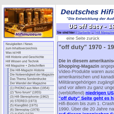
Sie sind hier :
Startseite
→
Hifi Magazine
Rückblick
eine Seite zurück
Neuigkeiten / News
"off duty" 1970 - 19
zum Inhaltsverzeichnis
Was ist Hifi
Hifi Historie und Geschichte
Die in diesem amerikanisc
Hifi Wissen und Technik
Shopping-Magazin
angepr
Hifi Magazine + Zeitschriften
Die Hifi-Magazin Historie
Video-Produkte waren ausc
Die Notwendigkeit der Magazine
amerikanischen und kanad
Das Thema Sonderdrucke
Militärangehörigen zugängli
Der Wandel der Magazine
und vor allem zu ganz ung
(1) PHONO aus Wien (1954)
(verblüffend)
niedrigen US 
(2) "fono forum" (1955)
(3) Hifi-Stereophonie (1962)
"off duty" Seite geht es h
(4) STEREO (1973)
Hifi-Boom bis zum 1. Cras
(5) KlangBild (1975)
1990. Über die 20 Jahre n
(6) Stereoplay (1978)