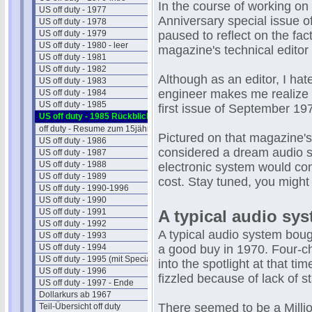
In the course of working on 
US off duty - 1977
Anniversary special issue 
US off duty - 1978
US off duty - 1979
paused to reflect on the fac
US off duty - 1980 - leer
magazine's technical editor f
US off duty - 1981
US off duty - 1982
Although as an editor, I hate
US off duty - 1983
engineer makes me realize t
US off duty - 1984
US off duty - 1985
first issue of September 19
US off duty - 1985 Rückblick
off duty - Resume zum 15jährigen
Pictured on that magazine'
US off duty - 1986
considered a dream audio s
US off duty - 1987
US off duty - 1988
electronic system would con
US off duty - 1989
cost. Stay tuned, you might 
US off duty - 1990-1996
US off duty - 1990
US off duty - 1991
A typical audio sys
US off duty - 1992
A typical audio system boug
US off duty - 1993
US off duty - 1994
a good buy in 1970. Four-ch
US off duty - 1995 (mit Special)
into the spotlight at that t
US off duty - 1996
fizzled because of lack of 
US off duty - 1997 - Ende
Dollarkurs ab 1967
There seemed to be a Millio
Teil-Übersicht off duty