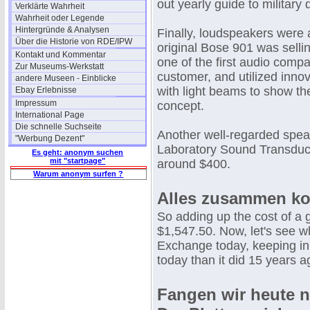
out yearly guide to militar
Verklärte Wahrheit
Wahrheit oder Legende
Hintergründe & Analysen
Finally, loudspeakers were 
Über die Historie von RDE/IPW
original Bose 901 was selli
Kontakt und Kommentar
one of the first audio compa
Zur Museums-Werkstatt
customer, and utilized inno
andere Museen - Einblicke
with light beams to show the
Ebay Erlebnisse
Impressum
concept.
International Page
Die schnelle Suchseite
Another well-regarded spea
"Werbung Dezent"
Laboratory Sound Transducer
Es geht: anonym suchen
mit "startpage"
around $400.
Warum anonym surfen ?
Alles zusammen kos
So adding up the cost of a g
$1,547.50. Now, let's see 
Exchange today, keeping in 
today than it did 15 years a
Fangen wir heute ne