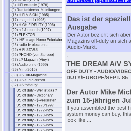
auf diesen japanischen S
(7) AUDIO (1978)
(8) HIFI exklusiv (1978)
.
(9) Runfunktechn. Mitteilungen
(16) HIFI VISION (1985)
Das ist der speziel
(17) image hifi (1995)
(18) HIGH FIDELITY (1996)
Ausgabe
(20) hifi & records (1997)
Der Autor bezieht sich abe
(21) ELEKTOR
(22) IHE Image Home Entertainment
Magazins off-duty an sich a
(23) radio-tv-electronic
Audio-Markt.
(25) HIFI-STARS
.
(26) PHONO (von Stereoo)
(27) LP Magazin (Vinyl)
THE DREAM A/V S
(28) Audio phile (1999)
(29) Mint (2015)
OFF DUTY • AUDIO/VIDEO
(30) US Hifi-Magazine
DUTY/EUROPE/SEPT. 85
(31) US audio-record
.
(32) US "off duty"
Der Autor Mike Mic
US off duty - Wer ist das ?
US off duty - Dictionary
zum 15-jährigen J
US off duty - $-Preislisten
US off duty - 1970/1997
If you assembled the best 
US off duty - 1972-intro
system money can buy, this 
US off duty - 1973-intro
look like ...
US off duty - 1974-intro
US off duty - 1975-intro
US off duty - 1976-intro