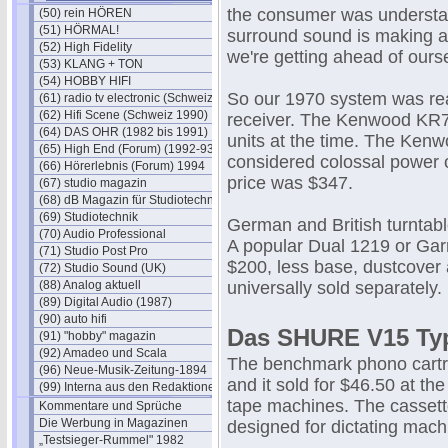
the consumer was understand
(50) rein HÖREN
(51) HÖRMAL!
surround sound is making a
(52) High Fidelity
we're getting ahead of ours
(53) KLANG + TON
(54) HOBBY HIFI
So our 1970 system was real
(61) radio tv electronic (Schweiz)
(62) Hifi Scene (Schweiz 1990)
receiver. The Kenwood KR7
(64) DAS OHR (1982 bis 1991)
units at the time. The Kenw
(65) High End (Forum) (1992-93)
considered colossal power ou
(66) Hörerlebnis (Forum) 1994
price was $347.
(67) studio magazin
(68) dB Magazin für Studiotechnik
(69) Studiotechnik
German and British turntab
(70) Audio Professional
A popular Dual 1219 or Gar
(71) Studio Post Pro
$200, less base, dustcover 
(72) Studio Sound (UK)
(88) Analog aktuell
universally sold separately.
(89) Digital Audio (1987)
(90) auto hifi
Das SHURE V15 Typ 
(91) "hobby" magazin
(92) Amadeo und Scala
The benchmark phono cartri
(96) Neue-Musik-Zeitung-1894
and it sold for $46.50 at t
(99) Interna aus den Redaktionen
tape machines. The cassett
Kommentare und Sprüche
Die Werbung in Magazinen
designed for dictating mach
„Testsieger-Rummel" 1982