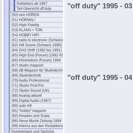
Dollarkurs ab 1967
"off duty" 1995 - 03
Teil-Übersicht off duty
(50) rein HÖREN
(51) HÖRMAL!
(52) High Fidelity
(53) KLANG + TON
(54) HOBBY HIFI
(61) radio tv electronic (Schweiz)
(62) Hifi Scene (Schweiz 1990)
(64) DAS OHR (1982 bis 1991)
(65) High End (Forum) (1992-93)
(66) Hörerlebnis (Forum) 1994
(67) studio magazin
(68) dB Magazin für Studiotechnik
(69) Studiotechnik
"off duty" 1995 - 04
(70) Audio Professional
(71) Studio Post Pro
(72) Studio Sound (UK)
(88) Analog aktuell
(89) Digital Audio (1987)
(90) auto hifi
(91) "hobby" magazin
(92) Amadeo und Scala
(96) Neue-Musik-Zeitung-1894
(99) Interna aus den Redaktionen
Kommentare und Sprüche