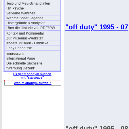
Test- und Meß-Schallplatten
Hifi Psyche
Verklärte Wahrheit
Wahrheit oder Legende
Hintergründe & Analysen
"off duty" 1995 - 07
Über die Historie von RDE/IPW
Kontakt und Kommentar
Zur Museums-Werkstatt
andere Museen - Einblicke
Ebay Erlebnisse
Impressum
International Page
Die schnelle Suchseite
"Werbung Dezent"
Es geht: anonym suchen
mit "startpage"
Warum anonym surfen ?
"off duty" 1995 - 08