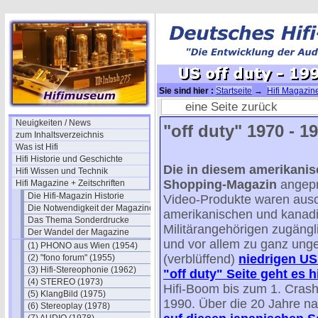
Sie sind hier :
Startseite
→
Hifi Magazine
Special)
eine Seite zurück
Neuigkeiten / News
"off duty" 1970 - 19
zum Inhaltsverzeichnis
Was ist Hifi
Hifi Historie und Geschichte
Die in diesem amerikanisc
Hifi Wissen und Technik
Shopping-Magazin
angepr
Hifi Magazine + Zeitschriften
Die Hifi-Magazin Historie
Video-Produkte waren ausc
Die Notwendigkeit der Magazine
amerikanischen und kanad
Das Thema Sonderdrucke
Militärangehörigen zugängli
Der Wandel der Magazine
und vor allem zu ganz ung
(1) PHONO aus Wien (1954)
(verblüffend)
niedrigen US 
(2) "fono forum" (1955)
(3) Hifi-Stereophonie (1962)
"off duty" Seite geht es h
(4) STEREO (1973)
Hifi-Boom bis zum 1. Cras
(5) KlangBild (1975)
1990. Über die 20 Jahre n
(6) Stereoplay (1978)