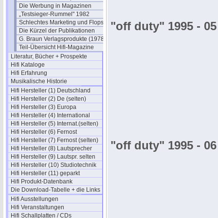
Die Werbung in Magazinen
„Testsieger-Rummel" 1982
Schlechtes Marketing und Flops
"off duty" 1995 - 05
Die Kürzel der Publikationen
G. Braun Verlagsprodukte (1978)
Teil-Übersicht Hifi-Magazine
Literatur, Bücher + Prospekte
Hifi Kataloge
Hifi Erfahrung
Musikalische Historie
Hifi Hersteller (1) Deutschland
Hifi Hersteller (2) De (selten)
Hifi Hersteller (3) Europa
Hifi Hersteller (4) International
Hifi Hersteller (5) Internat.(selten)
Hifi Hersteller (6) Fernost
Hifi Hersteller (7) Fernost (selten)
"off duty" 1995 - 06
Hifi Hersteller (8) Lautsprecher
Hifi Hersteller (9) Lautspr. selten
Hifi Hersteller (10) Studiotechnik
Hifi Hersteller (11) geparkt
Hifi Produkt-Datenbank
Die Download-Tabelle + die Links
Hifi Ausstellungen
Hifi Veranstaltungen
Hifi Schallplatten / CDs