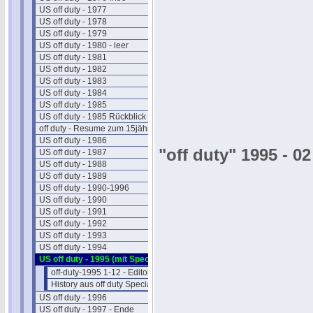
US off duty - 1977
US off duty - 1978
US off duty - 1979
US off duty - 1980 - leer
US off duty - 1981
US off duty - 1982
US off duty - 1983
US off duty - 1984
US off duty - 1985
US off duty - 1985 Rückblick
off duty - Resume zum 15jährigen
US off duty - 1986
"off duty" 1995 - 02
US off duty - 1987
US off duty - 1988
US off duty - 1989
US off duty - 1990-1996
US off duty - 1990
US off duty - 1991
US off duty - 1992
US off duty - 1993
US off duty - 1994
US off duty - 1995 (mit Special)
off-duty-1995 1-12 - Editorials
History aus off duty Special 1995
US off duty - 1996
US off duty - 1997 - Ende