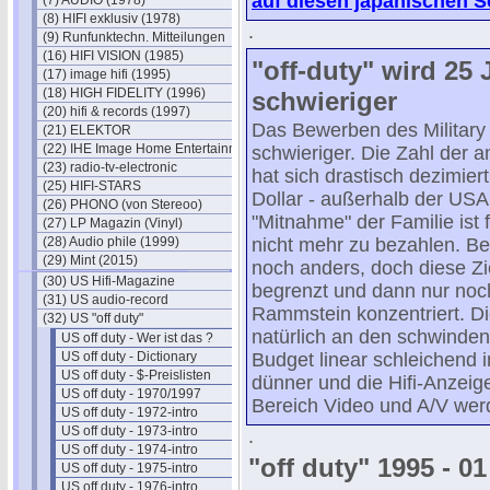
auf diesen japanischen S
(7) AUDIO (1978)
(8) HIFI exklusiv (1978)
.
(9) Runfunktechn. Mitteilungen
(16) HIFI VISION (1985)
"off-duty" wird 25
(17) image hifi (1995)
(18) HIGH FIDELITY (1996)
schwieriger
(20) hifi & records (1997)
Das Bewerben des Military
(21) ELEKTOR
(22) IHE Image Home Entertainment
schwieriger. Die Zahl der 
(23) radio-tv-electronic
hat sich drastisch dezimier
(25) HIFI-STARS
Dollar - außerhalb der USA 
(26) PHONO (von Stereoo)
"Mitnahme" der Familie ist 
(27) LP Magazin (Vinyl)
(28) Audio phile (1999)
nicht mehr zu bezahlen. Bei
(29) Mint (2015)
noch anders, doch diese Zi
(30) US Hifi-Magazine
begrenzt und dann nur no
(31) US audio-record
Rammstein konzentriert. D
(32) US "off duty"
natürlich an den schwinde
US off duty - Wer ist das ?
US off duty - Dictionary
Budget linear schleichend 
US off duty - $-Preislisten
dünner und die Hifi-Anzeig
US off duty - 1970/1997
Bereich Video und A/V werd
US off duty - 1972-intro
US off duty - 1973-intro
.
US off duty - 1974-intro
"off duty" 1995 - 01
US off duty - 1975-intro
US off duty - 1976-intro