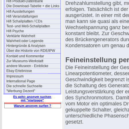
Hifi Produkt-Datenbank
Drehzahlumstellung gibt, m
Die Download-Tabelle + die Links
erfolgen. Tatsächlich ist 
Hifi Ausstellungen
ausgerüstet. In einer mit 
Hifi Veranstaltungen
man kann sie quasi als eine
Hifi Schallplatten / CDs
Test- und Meß-Schallplatten
Wechselspannung ganz best
Hifi Psyche
konstant bleibt. Zur Gesch
Verklärte Wahrheit
des Brückengenerators dur
Wahrheit oder Legende
Kondensatoren um genau def
Hintergründe & Analysen
Über die Historie von RDE/IPW
Kontakt und Kommentar
Feineinstellung pe
Zur Museums-Werkstatt
andere Museen - Einblicke
Die Feineinstellung der Ges
Ebay Erlebnisse
Linearpotentiometer, desse
Impressum
Geschwindigkeit begrenzt is
International Page
die Schaltung des Generato
Die schnelle Suchseite
Leistungsverstärkung der 
"Werbung Dezent"
des Synchronmotors. Damit
Es geht: anonym suchen
mit "startpage"
vom Motor ein optimales D
Warum anonym surfen ?
gekuppelte Schalter, gleich
unterschiedliche Phasensc
gesetzt.