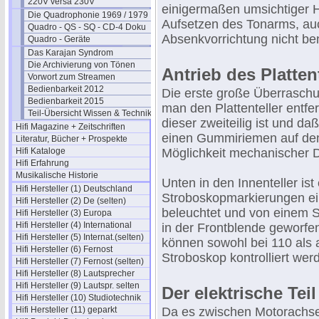
220V versa 230V
einigermaßen umsichtiger 
Die Quadrophonie 1969 / 1979
Aufsetzen des Tonarms, au
Quadro - QS - SQ - CD-4 Doku
Absenkvorrichtung nicht ben
Quadro - Geräte
Das Karajan Syndrom
Die Archivierung von Tönen
Antrieb des Platten
Vorwort zum Streamen
Bedienbarkeit 2012
Die erste große Überrasch
Bedienbarkeit 2015
man den Plattenteller entfer
Teil-Übersicht Wissen & Technik
dieser zweiteilig ist und da
Hifi Magazine + Zeitschriften
einen Gummiriemen auf den 
Literatur, Bücher + Prospekte
Hifi Kataloge
Möglichkeit mechanischer D
Hifi Erfahrung
Musikalische Historie
Unten in den Innenteller is
Hifi Hersteller (1) Deutschland
Stroboskopmarkierungen ei
Hifi Hersteller (2) De (selten)
beleuchtet und von einem 
Hifi Hersteller (3) Europa
Hifi Hersteller (4) International
in der Frontblende geworfe
Hifi Hersteller (5) Internat.(selten)
können sowohl bei 110 als
Hifi Hersteller (6) Fernost
Stroboskop kontrolliert wer
Hifi Hersteller (7) Fernost (selten)
Hifi Hersteller (8) Lautsprecher
Hifi Hersteller (9) Lautspr. selten
Der elektrische Tei
Hifi Hersteller (10) Studiotechnik
Hifi Hersteller (11) geparkt
Da es zwischen Motorachse u