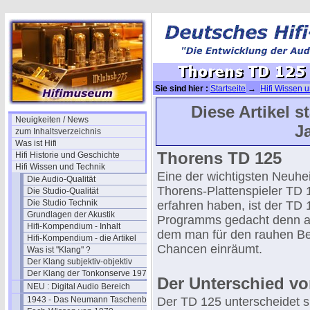
Sie sind hier :
Startseite
→
Hifi Wissen 
Der Hifi-Plattenspieler 1970
→ Thorens T
Diese Artikel 
Neuigkeiten / News
J
zum Inhaltsverzeichnis
Was ist Hifi
Thorens TD 125
Hifi Historie und Geschichte
Hifi Wissen und Technik
Eine der wichtigsten Neuhei
Die Audio-Qualität
Thorens-Plattenspieler TD 
Die Studio-Qualität
Die Studio Technik
erfahren haben, ist der TD
Grundlagen der Akustik
Programms gedacht denn al
Hifi-Kompendium - Inhalt
dem man für den rauhen Bet
Hifi-Kompendium - die Artikel
Chancen einräumt.
Was ist "Klang" ?
Der Klang subjektiv-objektiv
Der Klang der Tonkonserve 1979
Der Unterschied vo
NEU : Digital Audio Bereich
1943 - Das Neumann Taschenbuch
Der TD 125 unterscheidet s