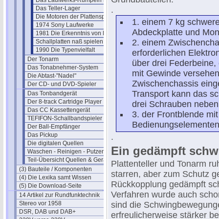
Das Laufwerks-Rumpeln messen
Das Teller-Lager
.
Die Motoren der Plattenspieler
1. einem 7 kg schwere
1974 Sony Laufwerke
Abdeckplatte und Mont
1981 Die Erkenntnis von EMT
2. einem Zwischencha
Schallplatten naß spielen
1990 Die Typenvielfalt
erforderlichen Elektr
Der Tonarm
über drei Federbeine
Das Tonabnehmer-System
mit Gewinde versehenen
Die Abtast-"Nadel"
Zwischenchassis einge
Der CD- und DVD-Spieler
Transport kann das s
Das Tonbandgerät
Der 8-track Cartridge Player
drei Schrauben neben 
Das CC Kassettengerät
3. der Frontblende mi
TEFIFON-Schallbandspieler (1950)
Bedienungselementen
Der Ball-Empfänger
Das Pickup
.
Die digitalen Quellen
Ein gedämpft schw
Waschen - Reinigen - Putzen
Teil-Übersicht Quellen & Geräte
Plattenteller und Tonarm r
(3) Bauteile / Komponenten
starren, aber zum Schutz g
(4) Die Lexika samt Wissen
Rückkopplung gedämpft sc
(5) Die Download-Seite
Verfahren wurde auch sch
14 Artikel zur Rundfunktechnik
Stereo vor 1958
sind die Schwingbewegunge
DSR, DAB und DAB+
erfreulicherweise stärker b