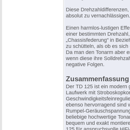
Diese Drehzahldifferenzen,
absolut zu vernachlässigen
Einen harmlos-lustigen Effe
einer bestimmten Drehzahl,
„Chassisfederung" in Bezieh
zu schütteln, als ob es sic
Da man den Tonarm aber ers
wenn diese ihre Solldrehzahl
negative Folgen.
Zusammenfassung
Der TD 125 ist ein modern 
Laufwerk mit Stroboskopkon
Geschwindigkeitsfeinreguli
ebenso hervorragend sind
Rumpel-Geräuschspannungs
beliebige hochwertige Ton
bequem und exakt montiere
125 für anspruchsvolle HiFi