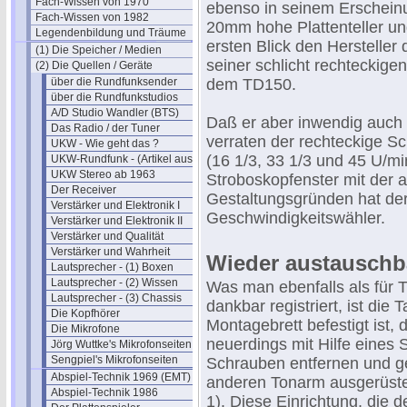
Fach-Wissen von 1970
ebenso in seinem Erscheinu
Fach-Wissen von 1982
20mm hohe Plattenteller un
Legendenbildung und Träume
ersten Blick den Hersteller
(1) Die Speicher / Medien
seiner schlicht rechteckig
(2) Die Quellen / Geräte
über die Rundfunksender
dem TD150.
über die Rundfunkstudios
A/D Studio Wandler (BTS)
Daß er aber inwendig auch
Das Radio / der Tuner
verraten der rechteckige Sc
UKW - Wie geht das ?
(16 1/3, 33 1/3 und 45 U/min
UKW-Rundfunk - (Artikel aus 1950)
UKW Stereo ab 1963
Stroboskopfenster mit der a
Der Receiver
Gestaltungsgründen hat der
Verstärker und Elektronik I
Geschwindigkeitswähler.
Verstärker und Elektronik II
Verstärker und Qualität
Verstärker und Wahrheit
Wieder austauschb
Lautsprecher - (1) Boxen
Lautsprecher - (2) Wissen
Was man ebenfalls als für T
Lautsprecher - (3) Chassis
dankbar registriert, ist di
Die Kopfhörer
Montagebrett befestigt ist,
Die Mikrofone
neuerdings mit Hilfe eines 
Jörg Wuttke's Mikrofonseiten
Sengpiel's Mikrofonseiten
Schrauben entfernen und ge
Abspiel-Technik 1969 (EMT)
anderen Tonarm ausgerüste
Abspiel-Technik 1986
1). Diese Einrichtung, die 