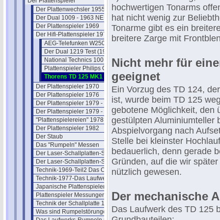
Der Plattenspieler
hochwertigen Tonarms offe
Der Plattenwechsler 1955
hat nicht wenig zur Beliebt
Der Dual 1009 - 1963 NEU
Der Plattenspieler 1969
Tonarme gibt es ein breite
Der Hifi-Plattenspieler 1970
breitere Zarge mit Frontble
AEG-Telefunken W250
Der Dual 1219 Test (1970)
Nicht mehr für ein
National Technics 100P
Plattenspieler Philips GA 202
geeignet
Thorens TD 125 MK1 (Chassis)
Der Plattenspieler 1970
Ein Vorzug des TD 124, der 
Der Plattenspieler 1976
ist, wurde beim TD 125 weg
Der Plattenspieler 1979 - I
gebotene Möglichkeit, den
Der Plattenspieler 1979 - II
gestülpten Aluminiumteller 
"Plattenspielereien" 1978
Der Plattenspieler 1982
Abspielvorgang nach Aufse
Der Staub
Stelle bei kleinster Hochlau
Das "Rumpeln" Messen
bedauerlich, denn gerade b
Der Laser-Schallplatten-Spieler 1
Gründen, auf die wir späte
Der Laser-Schallplatten-Spieler 2
Technik-1969-Teil2 Das Chassis
nützlich gewesen.
Technik-1977-Das Laufwerk
Japanische Plattenspieler 1971
Der mechanische A
Plattenspieler Messungen (1971)
Technik der Schallplatte 1953 (06)
Das Laufwerk des TD 125 be
Was sind Rumpelstörungen
Grundbauteilen: