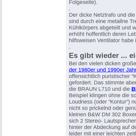
Folgeseite).
.
Der dicke Netztrafo und die
sind durch eine metallne 
Kühlkörpers abgeteilt und 
erhöht hoffentlich deren L
hilfsweisen Ventilator hab
.
Es gibt wieder ... 
Bei den vielen dicken groß
der 1980er und 1990er Jah
offensichtlich puristischer
gefordert. Das stimmte aber
die BRAUN L710 und die
B
Beispiel klingen ohne die 
Loudness (oder "Kontur") nu
nicht so prickelnd oder genü
kleinen B&W DM 302 Boxen k
sich 2 Stereo- Lautspreche
hinter der Abdeckung auf de
leider mit einer leichten z