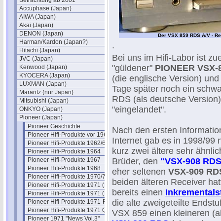
Betrachtung ab 2001
Accuphase (Japan)
AIWA (Japan)
Akai (Japan)
DENON (Japan)
Der VSX 859 RDS A/V - Rec
Harman/Kardon (Japan?)
.
Hitachi (Japan)
Bei uns im Hifi-Labor ist zue
JVC (Japan)
"güldener"
PIONEER VSX-
Kenwood (Japan)
KYOCERA (Japan)
(die englische Version) und
LUXMAN (Japan)
Tage später noch ein schw
Marantz (nur Japan)
RDS (als deutsche Version)
Mitsubishi (Japan)
"eingelandet".
ONKYO (Japan)
Pioneer (Japan)
Pioneer Geschichte
Nach den ersten Informati
Pioneer Hifi-Produkte vor 1961
Internet gab es in 1998/99
Pioneer Hifi-Produkte 1962/63
kurz zwei ältere sehr ähnli
Pioneer Hifi-Produkte 1964
Pioneer Hifi-Produkte 1967
Brüder, den
"VSX-908 RDS
Pioneer Hifi-Produkte 1968
eher seltenen
VSX-909 RD
Pioneer Hifi-Produkte 1970/71
beiden älteren Receiver hatt
Pioneer Hifi-Produkte 1971 (Belgien)
bereits einen
Inkrementalst
Pioneer Hifi-Produkte 1971 (DE)
die alte zweigeteilte Endst
Pioneer Hifi-Produkte 1971-Flyer
Pioneer Hifi-Produkte 1971 Quadro
VSX 859 einen kleineren (a
Pioneer 1971 "News Vol.3"