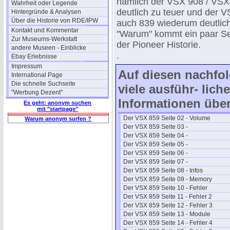
nämlich der VSX 908 / VSX
Wahrheit oder Legende
deutlich zu teuer und der 
Hintergründe & Analysen
Über die Historie von RDE/IPW
auch 839 wiederum deutlich 
Kontakt und Kommentar
"Warum" kommt ein paar Sei
Zur Museums-Werkstatt
der Pioneer Historie.
andere Museen - Einblicke
.
Ebay Erlebnisse
Impressum
Auf diesen nachfol
International Page
Die schnelle Suchseite
viele ausführ- lich
"Werbung Dezent"
Informationen übe
Es geht: anonym suchen
mit "startpage"
Der VSX 859 Seite 02 - Volume
Warum anonym surfen ?
Der VSX 859 Seite 03 -
Der VSX 859 Seite 04 -
Der VSX 859 Seite 05 -
Der VSX 859 Seite 06 -
Der VSX 859 Seite 07 -
Der VSX 859 Seite 08 - Infos
Der VSX 859 Seite 09 - Memory
Der VSX 859 Seite 10 - Fehler
Der VSX 859 Seite 11 - Fehler 2
Der VSX 859 Seite 12 - Fehler 3
Der VSX 859 Seite 13 - Module
Der VSX 859 Seite 14 - Fehler 4