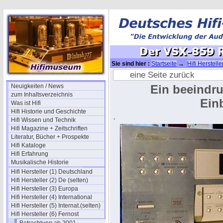
Sie sind hier :
Startseite
→
Hifi Herstelle
eine Seite zurück
Neuigkeiten / News
Ein beeindru
zum Inhaltsverzeichnis
Einb
Was ist Hifi
Hifi Historie und Geschichte
.
Hifi Wissen und Technik
Hifi Magazine + Zeitschriften
Literatur, Bücher + Prospekte
Hifi Kataloge
Hifi Erfahrung
Musikalische Historie
Hifi Hersteller (1) Deutschland
Hifi Hersteller (2) De (selten)
Hifi Hersteller (3) Europa
Hifi Hersteller (4) International
Hifi Hersteller (5) Internat.(selten)
Hifi Hersteller (6) Fernost