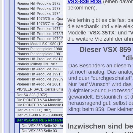
VSX-839 RDS
(einen davon
Pioneer Hifi-Produkte 1972
bekommen).
Pioneer Hifi-Produkte 1973
Pioneer Hifi-Produkte 1974
Pioneer Hifi 1975/76 mit Quadro
Weiterhin gibt es die fast 
Pioneer Hifi 1976/77 mit Quadro
die Mechanik und viele ele
Pioneer Hifi-Produkte 1977
Modelle "
VSX-35TX
" und "
Pioneer Hifi-Produkte 1978/79
die weitere Vielzahl der ähn
Pioneer Hifi-Produkte 1979/80
Pioneer Modell SX-1980 (1978)
Dieser VSX 859 
Pioneer Plattenspieler-1980
Pioneer Plattenspieler-1981
"di
Pioneer Hifi-Produkte 1981/82
Pioneer Military Hifi 1987
Das Besonders an diesem 
Pioneer Hifi-Produkte 1988
ist noch analog. Das analo
Pioneer Hifi-Produkte 1991
und quer "durchgeschaltet"
Pioneer Hifi-Produkte 1996/97
Nur "auf Wunsch" wird das
Pioneer Hifi-Produkte 2001
PIONEER SACD Geräte unter SACD
(Digitaler Sound Prozessor
Der SX-828 (1972)
gewandelt. Erstaunlich ist 
Die PIONEER VSX Modelle
herausragend gut, selbst d
Die PIONEER VSX Modelle II
klingt beim 859. Der klein
Der VSX 5000 (1987)
Der VSX-908 RDS (1998/99)
.
Der VSX-859 RDS Receiver
Inzwischen sind be
Der VSX 859 Seite 02 - Volume
Der VSX 859 Seite 03 -