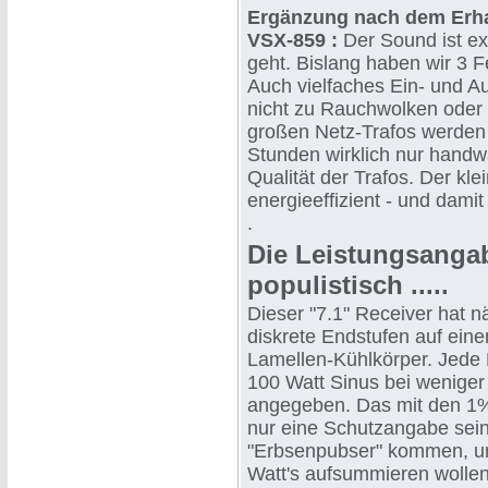
Ergänzung nach dem Erhal
VSX-859 :
Der Sound ist exz
geht. Bislang haben wir 3 F
Auch vielfaches Ein- und Au
nicht zu Rauchwolken oder 
großen Netz-Trafos werden
Stunden wirklich nur handwa
Qualität der Trafos. Der klei
energieeffizient - und damit 
.
Die Leistungsanga
populistisch .....
Dieser "7.1" Receiver hat n
diskrete Endstufen auf ei
Lamellen-Kühlkörper. Jede E
100 Watt Sinus bei weniger 
angegeben. Das mit den 1%
nur eine Schutzangabe sein,
"Erbsenpubser" kommen, un
Watt's aufsummieren wollen