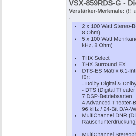
VSX-859RDS-G - Die
Verstärker-Merkmale:
(!! 
.
2 x 100 Watt Stereo-B
8 Ohm)
5 x 100 Watt Mehrkana
kHz, 8 Ohm)
THX Select
THX Surround EX
DTS-ES Matrix 6.1-Int
für:
- Dolby Digital & Dolb
- DTS (Digital Theate
7 DSP-Betriebsarten
4 Advanced Theater-B
96 kHz / 24-Bit D/A-W
MultiChannel DNR (Dig
Rauschunterdrückung
MultiChannel Stereop