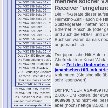
mehrere solcher V
Der VSX 859 Seite 04 -
Receiver "eingelan
Der VSX 859 Seite 05 -
Der VSX 859 Seite 06 -
Die Hifi-Geräte dieser aufs
Der VSX 859 Seite 07 -
Heimkino-Zeit - auch die Hif
Der VSX 859 Seite 08 - Infos
Der VSX 859 Seite 09 - Memory
Spitzengeräte - hatten noc
Der VSX 859 Seite 10 - Fehler
Ethernet- Anschluß (oder g
Der VSX 859 Seite 11 - Fehler 2
und auch die HDMI- und di
Der VSX 859 Seite 12 - Fehler 3
Buchsen waren damals noc
Der VSX 859 Seite 13 - Module
Der VSX 859 Seite 14 - Fehler 4
ungebräuchlich.
Der VSX 859 Seite 15 - Fehler 5
Der VSX 859 Seite 16 - Main Essy
Der japanische Hifi-Autor u
Das VSX-859 Bedienerhandbuch
Chefredakteur Kosei Wada 
Die Fernbedienung des VSX 859
Der VSX-859 - Nummer 4 ist da
diese
Zeit des Umbruchs 
Der VSX-859 UKW/MW-Tuner
japanischen Hifi-Industrie
VSX - Vorläufige Zusammenfassung
Kolumnen. (Sie sind alle üb
Die techn. Daten des VSX-859
sehr lesenswert)
Über das Chassis des VSX 859
The VSX-859/839 Power Off Secret
Der VSX-859 RDS Receiver II
Der PIONEER
VSX-859 R
Der VSX-839 RDS Receiver
2.000.- DM kosten, der etw
Das Chassis der VSX-839 und 859
908/909
(und nicht viel bes
Pioneer C-90 Preamp
aber (noch) heftige 3.500.-
Pioneer Plattenspieler Modelle