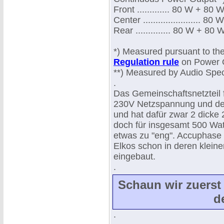
Front ............. 80 W + 8
Center .......................
Rear .............. 80 W + 8
*) Measured pursuant to th
Regulation rule
on Power O
**) Measured by Audio Spec
.
Das Gemeinschaftsnetzteil f
230V Netzspannung und dem
und hat dafür zwar 2 dicke 
doch für insgesamt 500 Wat
etwas zu "eng". Accuphase 
Elkos schon in deren klein
eingebaut.
.
Schaun wir zuerst
d
.