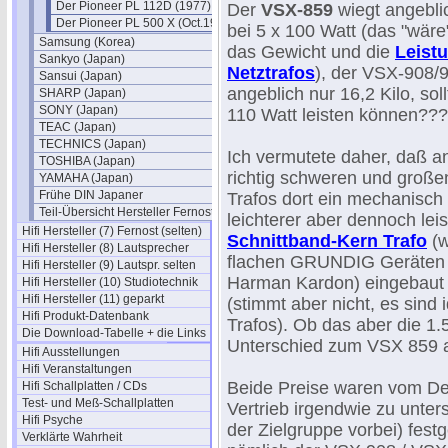
Der Pioneer PL 112D (1977)
Der
VSX-859
wiegt angeblic
Der Pioneer PL 500 X (Oct.1979)
bei 5 x 100 Watt (das "wäre
Samsung (Korea)
das Gewicht und die
Leist
Sankyo (Japan)
Netztrafos
), der VSX-908/
Sansui (Japan)
angeblich nur 16,2 Kilo, sol
SHARP (Japan)
SONY (Japan)
110 Watt leisten können???
TEAC (Japan)
TECHNICS (Japan)
Ich vermutete daher, daß an
TOSHIBA (Japan)
richtig schweren und groß
YAMAHA (Japan)
Frühe DIN Japaner
Trafos dort ein mechanisch 
Teil-Übersicht Hersteller Fernost
leichterer aber dennoch lei
Hifi Hersteller (7) Fernost (selten)
Schnittband-Kern Trafo
(w
Hifi Hersteller (8) Lautsprecher
flachen GRUNDIG Geräten 
Hifi Hersteller (9) Lautspr. selten
Harman Kardon) eingebaut 
Hifi Hersteller (10) Studiotechnik
Hifi Hersteller (11) geparkt
(stimmt aber nicht, es sind 
Hifi Produkt-Datenbank
Trafos). Ob das aber die 1
Die Download-Tabelle + die Links
Unterschied zum VSX 859 
Hifi Ausstellungen
Hifi Veranstaltungen
Beide Preise waren vom De
Hifi Schallplatten / CDs
Test- und Meß-Schallplatten
Vertrieb irgendwie zu unter
Hifi Psyche
der Zielgruppe vorbei) fest
Verklärte Wahrheit