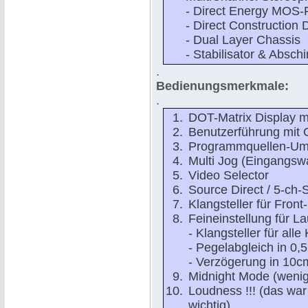
- Direct Energy MOS-F
- Direct Construction 
- Dual Layer Chassis
- Stabilisator & Abschi
.
Bedienungsmerkmale:
.
DOT-Matrix Display mi
Benutzerführung mit 
Programmquellen-U
Multi Jog (Eingangswa
Video Selector
Source Direct / 5-ch-
Klangsteller für Fron
Feineinstellung für L
- Klangsteller für all
- Pegelabgleich in 0,5
- Verzögerung in 10c
Midnight Mode (wenig
Loudness !!! (das war
wichtig)