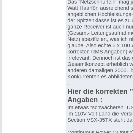
Das "Netzschnürlein" mag j
Watt Haarfön ausreichend se
angeblichen Hochleistungs-
der Spitzenklasse ist es zu
ganze Receiver ist auch nur
(Gesamt- Leitungsaufnahm
Netz) spezifiziert, was ich 
glaube. Also echte 5 x 100 
korrekten RMS Angaben) wä
irrelevant. Dennoch ist das
Gesamtkonzept erheblich wer
anderen damaligen 2000.- 
Konkurrenten es abbildeten
.
Hier die korrekten
Angaben :
Im etwas "schwächeren" US
im 110V Volt Land die Versi
Section VSX-35TX steht das
Continuous Power Output *