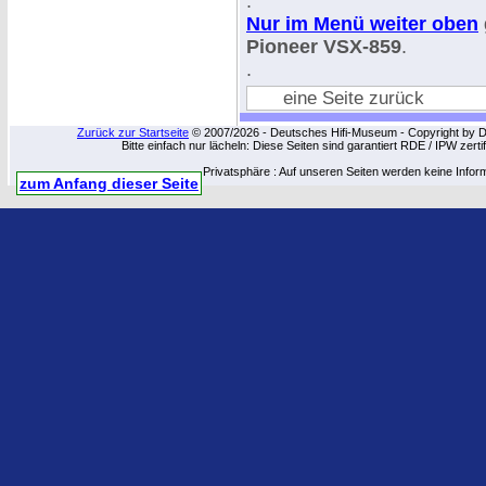
.
Nur im Menü weiter oben
Pioneer VSX-859
.
.
eine Seite zurück
Zurück zur Startseite
© 2007/2026 - Deutsches Hifi-Museum - Copyright by Dip
Bitte einfach nur lächeln: Diese Seiten sind garantiert RDE / IPW zert
Privatsphäre : Auf unseren Seiten werden keine Infor
zum Anfang dieser Seite