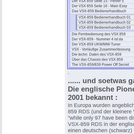
Der VSX 859 Seite 15 - Fehler 5
Der VSX 859 Seite 16 - Main Essy
Das VSX-859 Bedienerhandbuch
VSX-859 Bedienerhandbuch 01
VSX-859 Bedienerhandbuch 02
VSX-859 Bedienerhandbuch 03
Die Fernbedienung des VSX 859
Der VSX-859 - Nummer 4 ist da
Der VSX-859 UKW/MW-Tuner
VSX - Vorläufige Zusammenfassung
Die techn. Daten des VSX-859
Über das Chassis des VSX 859
The VSX-859/839 Power Off Secret
.
...... und soetwas 
Die englische Pione
2001 bekannt :
In Europa wurden angeblich
859 RDS (und der kleinere 
"while only 97 have been di
VSX-859 RDS in der englis
einen deutschen (schwarz)