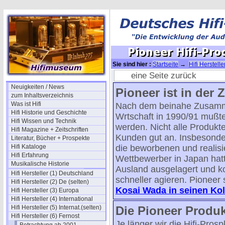
Sie sind hier :
Startseite
→
Hifi Herstelle
1996/97
eine Seite zurück
Neuigkeiten / News
Pioneer ist in der
zum Inhaltsverzeichnis
Was ist Hifi
Nach dem beinahe Zusamme
Hifi Historie und Geschichte
Wrtschaft in 1990/91 mußte
Hifi Wissen und Technik
werden. Nicht alle Produkt
Hifi Magazine + Zeitschriften
Kunden gut an. Insbesonder
Literatur, Bücher + Prospekte
Hifi Kataloge
die beworbenen und realisi
Hifi Erfahrung
Wettbewerber in Japan hatte
Musikalische Historie
Ausland ausgelagert und k
Hifi Hersteller (1) Deutschland
schneller agieren. Pioneer 
Hifi Hersteller (2) De (selten)
Kosai Wada in seinen K
Hifi Hersteller (3) Europa
Hifi Hersteller (4) International
Hifi Hersteller (5) Internat.(selten)
Die Pioneer Produ
Hifi Hersteller (6) Fernost
Je länger wir die Hifi-Pros