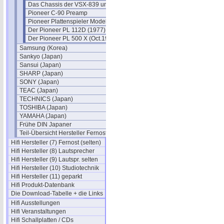
Das Chassis der VSX-839 und 859
Pioneer C-90 Preamp
Pioneer Plattenspieler Modelle
Der Pioneer PL 112D (1977)
Der Pioneer PL 500 X (Oct.1979)
Samsung (Korea)
Sankyo (Japan)
Sansui (Japan)
SHARP (Japan)
SONY (Japan)
TEAC (Japan)
TECHNICS (Japan)
TOSHIBA (Japan)
YAMAHA (Japan)
Frühe DIN Japaner
Teil-Übersicht Hersteller Fernost
Hifi Hersteller (7) Fernost (selten)
Hifi Hersteller (8) Lautsprecher
Hifi Hersteller (9) Lautspr. selten
Hifi Hersteller (10) Studiotechnik
Hifi Hersteller (11) geparkt
Hifi Produkt-Datenbank
Die Download-Tabelle + die Links
Hifi Ausstellungen
Hifi Veranstaltungen
Hifi Schallplatten / CDs