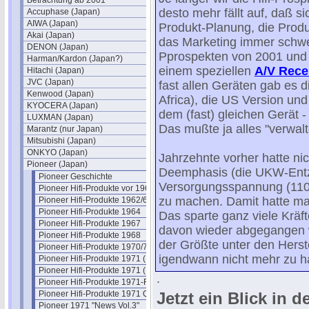
Betrachtung ab 2001
desto mehr fällt auf, daß si
Accuphase (Japan)
AIWA (Japan)
Produkt-Planung, die Produ
Akai (Japan)
das Marketing immer schwer
DENON (Japan)
Pprospekten von 2001 und 
Harman/Kardon (Japan?)
einem speziellen
A/V Rece
Hitachi (Japan)
JVC (Japan)
fast allen Geräten gab es 
Kenwood (Japan)
Africa), die US Version un
KYOCERA (Japan)
dem (fast) gleichen Gerät 
LUXMAN (Japan)
Das mußte ja alles "verwal
Marantz (nur Japan)
Mitsubishi (Japan)
ONKYO (Japan)
Jahrzehnte vorher hatte n
Pioneer (Japan)
Deemphasis (die UKW-Entz
Pioneer Geschichte
Versorgungsspannung (110V
Pioneer Hifi-Produkte vor 1961
zu machen. Damit hatte ma
Pioneer Hifi-Produkte 1962/63
Pioneer Hifi-Produkte 1964
Das sparte ganz viele Kräf
Pioneer Hifi-Produkte 1967
davon wieder abgegangen war
Pioneer Hifi-Produkte 1968
der Größte unter den Herstel
Pioneer Hifi-Produkte 1970/71
igendwann nicht mehr zu 
Pioneer Hifi-Produkte 1971 (Belgien)
Pioneer Hifi-Produkte 1971 (DE)
.
Pioneer Hifi-Produkte 1971-Flyer
Pioneer Hifi-Produkte 1971 Quadro
Jetzt ein Blick in 
Pioneer 1971 "News Vol.3"