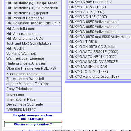
ONKYO A-905 Erfahrung 2
Hifi Hersteller (9) Lautspr. selten
ONKYO T-405R (1997)
Hifi Hersteller (10) Studiotechnik
ONKYO C-705 (1997)
Hifi Hersteller (11) geparkt
ONKYO MD-105 (1997)
Hifi Produkt-Datenbank
ONKYO A-8850 Vollverstärker I
Die Download-Tabelle + die Links
ONKYO A-8850 Vollverstärker II
Hifi Ausstellungen
ONKYO A-8850 Vollverstärker III
Hifi Veranstaltungen
ONKYO A-8870 und 8990 Vollverstärke
Hifi Schallplatten / CDs
ONKYO HT-R518
Test- und Meß-Schallplatten
ONKYO DX-6570 CD Spieler
Hifi Psyche
ONKYO AV TX-SR501E (2002)
Verklärte Wahrheit
ONKYO AV TX-NR414 (2012)
Wahrheit oder Legende
ONKYO AV SACD DV-SP502E
Hintergründe & Analysen
ONKYO AV SR494 DAB
Über die Historie von RDE/IPW
ONKYO TX-7540 (1988)
Kontakt und Kommentar
ONKYO Händleradressen 1987
Zur Museums-Werkstatt
andere Museen - Einblicke
Ebay Erlebnisse
Impressum
International Page
Die schnelle Suchseite
"Werbung Dezent"
Es geht: anonym suchen
mit "startpage"
Warum anonym surfen ?