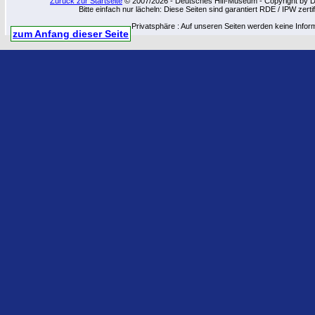
Zurück zur Startseite
© 2007/2026 - Deutsches Hifi-Museum - Copyright by Dip
Bitte einfach nur lächeln: Diese Seiten sind garantiert RDE / IPW zert
Privatsphäre : Auf unseren Seiten werden keine Infor
zum Anfang dieser Seite