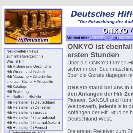
Sie sind hier :
Startseite
→
Hifi Herstelle
ONKYO ist ebenfall
Neuigkeiten / News
ersten Stunden
zum Inhaltsverzeichnis
Was ist Hifi
Über die ONKYO Firmen-His
Hifi Historie und Geschichte
sicher in den Suchmaschine
Hifi Wissen und Technik
über die Geräte dagegen nic
Hifi Magazine + Zeitschriften
Literatur, Bücher + Prospekte
Hifi Kataloge
ONKYO stand bei uns in 
Hifi Erfahrung
den Anfängen der Hifi-Zei
Musikalische Historie
Pioneer, SANSUI und Kenn
Hifi Hersteller (1) Deutschland
Wettbewerb, jedenfalls in 
Hifi Hersteller (2) De (selten)
Anfängen der Hifi-Studios hi
Hifi Hersteller (3) Europa
Hifi Hersteller (4) International
Deutschland West.
Hifi Hersteller (5) Internat.(selten)
Hifi Hersteller (6) Fernost
Die ersten Receiver zum E