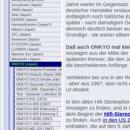
Betrachtung ab 2001
Jahre waren im Gegensatz
Accuphase (Japan)
deutscher Hersteller erstaun
AIWA (Japan)
Akai (Japan)
Anfänglich noch häßliche En
DENON (Japan)
später - nach damaligem G
Harman/Kardon (Japan?)
dennoch deutlich besser au
Hitachi (Japan)
Grundigs - sie waren silber
JVC (Japan)
Kenwood (Japan)
KYOCERA (Japan)
Daß auch ONKYO mal klei
LUXMAN (Japan)
Anzeigen aus der Mitte der
Marantz (nur Japan)
späteren Renner, die den J
Mitsubishi (Japan)
ONKYO (Japan)
die bescheidenen Anfänge.
ONKYO Historie Produkte 1991
ONKYO Historie (Stand 1996)
Verblieben bei uns in der 
ONKYO SACD Geräte unter SACD
- aber aus 1997, also nicht
ONKYO Separate Collection Serie
Ur-Modell.
ONKYO 1999 -Separate Collection
Test - Separate Collection 205
ONKYO 931 (1972)
In den alten Hifi-Stereoph
ONKYO A-905 (1997)
Anzeigen zu finden, und in
ONKYO A-905 Erfahrung 1
dem Beginn der
Hifi-Stere
ONKYO A-905 Erfahrung 2
ONKYO T-405R (1997)
zu finden. Auch
in den US Z
ONKYO C-705 (1997)
enthalten, die auf den 5 Ja
ONKYO MD-105 (1997)