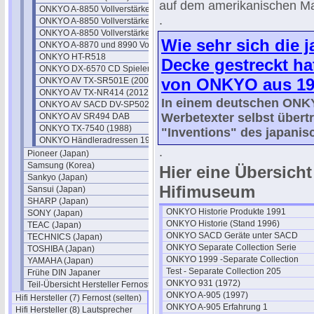
auf dem amerikanischen Ma
ONKYO A-8850 Vollverstärker I
.
ONKYO A-8850 Vollverstärker II
ONKYO A-8850 Vollverstärker III
Wie sehr sich die 
ONKYO A-8870 und 8990 Vollverstärker
ONKYO HT-R518
Decke gestreckt hatt
ONKYO DX-6570 CD Spieler
von ONKYO aus 19
ONKYO AV TX-SR501E (2002)
ONKYO AV TX-NR414 (2012)
In einem deutschen ONKY
ONKYO AV SACD DV-SP502E
Werbetexter selbst übertr
ONKYO AV SR494 DAB
ONKYO TX-7540 (1988)
"Inventions" des japanis
ONKYO Händleradressen 1987
.
Pioneer (Japan)
Samsung (Korea)
Hier eine Übersich
Sankyo (Japan)
Hifimuseum
Sansui (Japan)
SHARP (Japan)
ONKYO Historie Produkte 1991
SONY (Japan)
ONKYO Historie (Stand 1996)
TEAC (Japan)
ONKYO SACD Geräte unter SACD
TECHNICS (Japan)
ONKYO Separate Collection Serie
TOSHIBA (Japan)
ONKYO 1999 -Separate Collection
YAMAHA (Japan)
Test - Separate Collection 205
Frühe DIN Japaner
ONKYO 931 (1972)
Teil-Übersicht Hersteller Fernost
ONKYO A-905 (1997)
Hifi Hersteller (7) Fernost (selten)
ONKYO A-905 Erfahrung 1
Hifi Hersteller (8) Lautsprecher