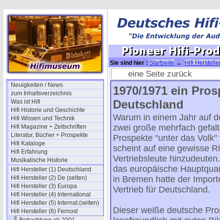
Sie sind hier :
Startseite
→
Hifi Herstelle
(DE)
eine Seite zurück
Neuigkeiten / News
1970/1971 ein Pros
zum Inhaltsverzeichnis
Deutschland
Was ist Hifi
Hifi Historie und Geschichte
Warum in einem Jahr auf d
Hifi Wissen und Technik
zwei große mehrfach gefal
Hifi Magazine + Zeitschriften
Literatur, Bücher + Prospekte
Prospekte "unter das Volk" 
Hifi Kataloge
scheint auf eine gewisse Ri
Hifi Erfahrung
Vertriebsleute hinzudeuten.
Musikalische Historie
das europäische Hauptquart
Hifi Hersteller (1) Deutschland
Hifi Hersteller (2) De (selten)
in Bremen hatte der Impor
Hifi Hersteller (3) Europa
Vertrieb für Deutschland.
Hifi Hersteller (4) International
Hifi Hersteller (5) Internat.(selten)
Dieser weiße deutsche Pros
Hifi Hersteller (6) Fernost