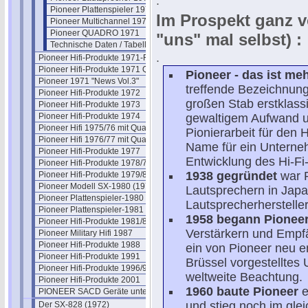
.
Pioneer Plattenspieler 1971
Im Prospekt ganz vo
Pioneer Multichannel 1971
Pioneer QUADRO 1971
"uns" mal selbst) :
Technische Daten / Tabellen 1971
.
Pioneer Hifi-Produkte 1971-Flyer
Pioneer Hifi-Produkte 1971 Quadro
Pioneer - das ist me
Pioneer 1971 "News Vol.3"
treffende Bezeichnung
Pioneer Hifi-Produkte 1972
großen Stab erstklass
Pioneer Hifi-Produkte 1973
Pioneer Hifi-Produkte 1974
gewaltigem Aufwand u
Pioneer Hifi 1975/76 mit Quadro
Pionierarbeit für den 
Pioneer Hifi 1976/77 mit Quadro
Name für ein Unterne
Pioneer Hifi-Produkte 1977
Entwicklung des Hi-Fi-
Pioneer Hifi-Produkte 1978/79
1938 gegründet
war P
Pioneer Hifi-Produkte 1979/80
Pioneer Modell SX-1980 (1978)
Lautsprechern in Japa
Pioneer Plattenspieler-1980
Lautsprecherherstell
Pioneer Plattenspieler-1981
1958 begann Pionee
Pioneer Hifi-Produkte 1981/82
Verstärkern und Empfä
Pioneer Military Hifi 1987
Pioneer Hifi-Produkte 1988
ein von Pioneer neu en
Pioneer Hifi-Produkte 1991
Brüssel vorgestelltes
Pioneer Hifi-Produkte 1996/97
weltweite Beachtung.
Pioneer Hifi-Produkte 2001
1960 baute Pioneer
e
PIONEER SACD Geräte unter SACD
und stieg noch im gle
Der SX-828 (1972)