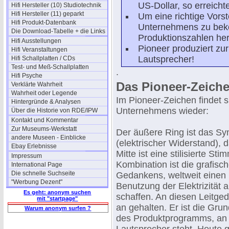
US-Dollar, so erreichte
Hifi Hersteller (10) Studiotechnik
Hifi Hersteller (11) geparkt
Um eine richtige Vors
Hifi Produkt-Datenbank
Unternehmens zu bekom
Die Download-Tabelle + die Links
Produktionszahlen her
Hifi Ausstellungen
Pioneer produziert zur
Hifi Veranstaltungen
Lautsprecher!
Hifi Schallplatten / CDs
Test- und Meß-Schallplatten
.
Hifi Psyche
Das Pioneer-Zeich
Verklärte Wahrheit
Wahrheit oder Legende
Im Pioneer-Zeichen findet s
Hintergründe & Analysen
Unternehmens wieder:
Über die Historie von RDE/IPW
Kontakt und Kommentar
Zur Museums-Werkstatt
Der äußere Ring ist das S
andere Museen - Einblicke
(elektrischer Widerstand), 
Ebay Erlebnisse
Mitte ist eine stilisierte St
Impressum
Kombination ist die grafis
International Page
Die schnelle Suchseite
Gedankens, weltweit einen 
"Werbung Dezent"
Benutzung der Elektrizität
Es geht: anonym suchen
schaffen. An diesen Leitge
mit "startpage"
an gehalten. Er ist die Gru
Warum anonym surfen ?
des Produktprogramms, an d