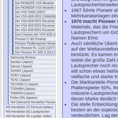
Die PIONEER VSX Modelle
Lautsprecherhersteller
Die PIONEER VSX Modelle II
1967 führte Pioneer al
Der VSX 5000 (1987)
Mehrkanalanlagen ein
Der VSX-908 RDS (1998/99)
1970 macht Pioneer
Der VSX-859 RDS Receiver
Der VSX-859 RDS Receiver II
Materials, das die Fr
Der VSX-839 RDS Receiver
Lautsprechern um Grö
Das Chassis der VSX-839 und 859
Namen Ehre.
Pioneer C-90 Preamp
Auch sämtliche Übert
Pioneer Plattenspieler Modelle
Der Pioneer PL 112D (1977)
auf der Weltausstellu
Der Pioneer PL 500 X (Oct.1979)
bestückt. Es kamen i
Samsung (Korea)
wobei die große Zahl
Sankyo (Japan)
Lautsprecher noch nich
Sansui (Japan)
will schon etwas heiß
SHARP (Japan)
SONY (Japan)
vielfache und starke K
TEAC (Japan)
Die Marktanteile Pion
TECHNICS (Japan)
Plattenspieler 50%, 
TOSHIBA (Japan)
Industrie-Lautspreche
YAMAHA (Japan)
Frühe DIN Japaner
dieser Marke deutlich 
Teil-Übersicht Hersteller Fernost
Die steile Entwicklun
Hifi Hersteller (7) Fernost (selten)
besten an der explosi
Hifi Hersteller (8) Lautsprecher
verdeutlichen. Lag de
Hifi Hersteller (9) Lautspr. selten